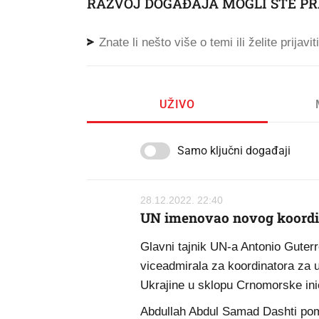
RAZVOJ DOGAĐAJA MOGLI STE PR
Znate li nešto više o temi ili želite prijavi
UŽIVO
Samo ključni događaji
28.12.2022. 22:40
UN imenovao novog koordin
Glavni tajnik UN-a Antonio Guter
viceadmirala za koordinatora za 
Ukrajine u sklopu Crnomorske inic
Abdullah Abdul Samad Dashti pomo