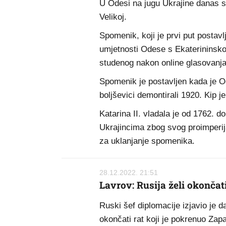
U Odesi na jugu Ukrajine danas s
Velikoj.
Spomenik, koji je prvi put postav
umjetnosti Odese s Ekaterininskog 
studenog nakon online glasovanj
Spomenik je postavljen kada je O
boljševici demontirali 1920. Kip j
Katarina II. vladala je od 1762. 
Ukrajincima zbog svog proimperija
za uklanjanje spomenika.
28.12.2022. 21:51
Lavrov: Rusija želi okončat
Ruski šef diplomacije izjavio je da
okončati rat koji je pokrenuo Zap