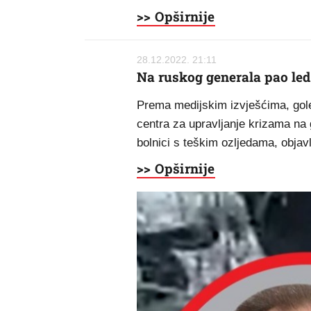
>> Opširnije
28.12.2022. 21:11
Na ruskog generala pao led
Prema medijskim izvješćima, gol
centra za upravljanje krizama na 
bolnici s teškim ozljedama, objavl
>> Opširnije