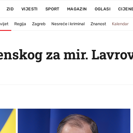
ZID
VIJESTI
SPORT
MAGAZIN
OGLASI
CIJEN
vijet
Regija
Zagreb
Nesreće i kriminal
Znanost
Kalendar
enskog za mir. Lavro