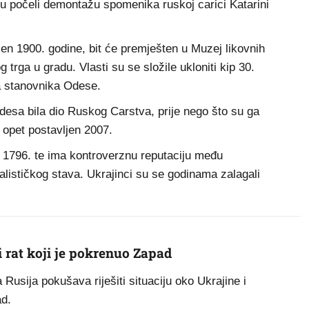
u počeli demontažu spomenika ruskoj carici Katarini
ljen 1900. godine, bit će premješten u Muzej likovnih
trga u gradu. Vlasti su se složile ukloniti kip 30.
a stanovnika Odese.
desa bila dio Ruskog Carstva, prije nego što su ga
e opet postavljen 2007.
do 1796. te ima kontroverznu reputaciju među
lističkog stava. Ukrajinci su se godinama zalagali
i rat koji je pokrenuo Zapad
 Rusija pokušava riješiti situaciju oko Ukrajine i
ad.