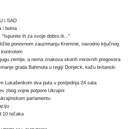
EU i SAD
a i bolna
"Ispunite ih za svoje dobro ili..."
ibližile ponovnom zauzimanju Kremine, navodno ključnog
 kontrolom
i jugu zemlje, a nema znakova skorih mirovnih pregovora
manje grada Bahmuta u regiji Donjeck, kažu britanski
om Lukašenkom dva puta u posljednja 24 sata
ev zbog vojne potpore Ukrajini
 ukrajinskom parlamentu
ciju
d 10 točaka