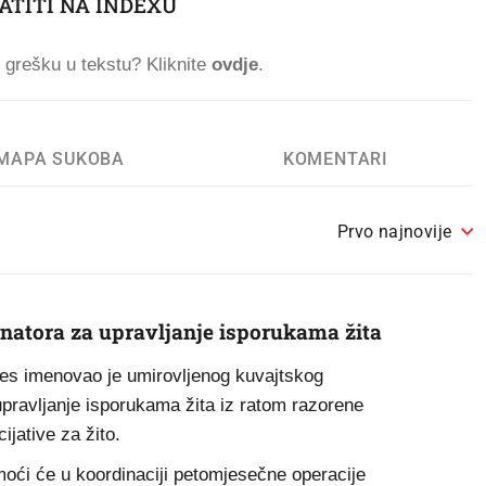
ATITI NA INDEXU
ti grešku u tekstu? Kliknite
ovdje
.
MAPA SUKOBA
KOMENTARI
Prvo najnovije
atora za upravljanje isporukama žita
res imenovao je umirovljenog kuvajtskog
upravljanje isporukama žita iz ratom razorene
ijative za žito.
ći će u koordinaciji petomjesečne operacije