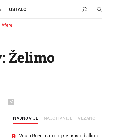
E
OSTALO
Afere
v: Želimo
NAJNOVIJE
NAJČITANIJE
VEZANO
9
Vila u Rijeci na kojoj se urušio balkon