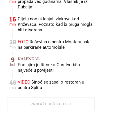
min
propada već godinama. Vlasnik je iz
Dubaija
16
Cijelu noć uklanjali vlakove kod
min
Križevaca. Poznato kad bi pruga mogla
biti otvorena
38
FOTO
Ruševina u centru Mostara pala
min
na parkirane automobile
9
KALENDAR
kol
Pod njim je Rimsko Carstvo bilo
najveće u povijesti
46
VIDEO
Sinoć se zapalio restoran u
min
centru Splita
PRIKAŽI JOŠ VIJESTI