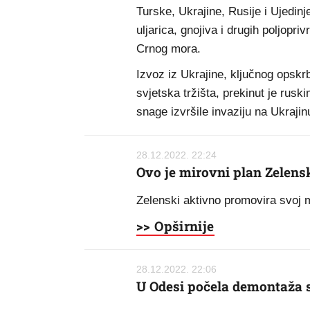
Turske, Ukrajine, Rusije i Ujedinj
uljarica, gnojiva i drugih poljopri
Crnog mora.
Izvoz iz Ukrajine, ključnog opskrb
svjetska tržišta, prekinut je r
snage izvršile invaziju na Ukrajinu
28.12.2022. 22:24
Ovo je mirovni plan Zelens
Zelenski aktivno promovira svoj m
>> Opširnije
28.12.2022. 22:06
U Odesi počela demontaža s