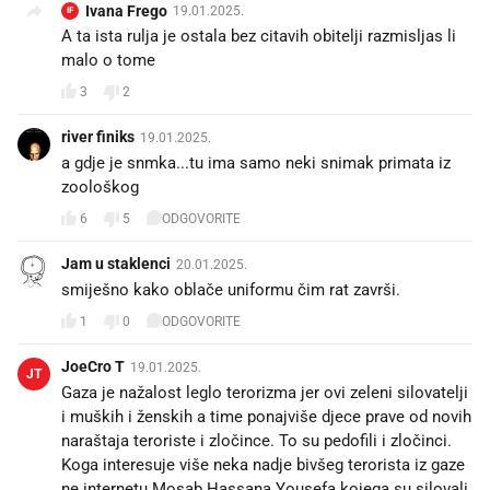
Ivana Frego
19.01.2025.
IF
A ta ista rulja je ostala bez citavih obitelji razmisljas li
malo o tome
3
2
river finiks
19.01.2025.
a gdje je snmka...tu ima samo neki snimak primata iz
zoološkog
6
5
ODGOVORITE
Jam u staklenci
20.01.2025.
smiješno kako oblače uniformu čim rat završi.
1
0
ODGOVORITE
JoeCro T
19.01.2025.
JT
Gaza je nažalost leglo terorizma jer ovi zeleni silovatelji
i muških i ženskih a time ponajviše djece prave od novih
naraštaja teroriste i zločince. To su pedofili i zločinci.
Koga interesuje više neka nadje bivšeg terorista iz gaze
ne internetu Mosab Hassana Yousefa kojega su silovali