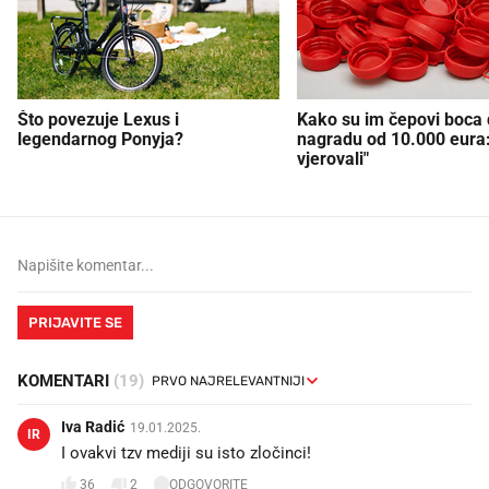
Što povezuje Lexus i
Kako su im čepovi boca d
legendarnog Ponyja?
nagradu od 10.000 eura
vjerovali"
PRIJAVITE SE
KOMENTARI
(19)
Iva Radić
19.01.2025.
IR
I ovakvi tzv mediji su isto zločinci!
36
2
ODGOVORITE