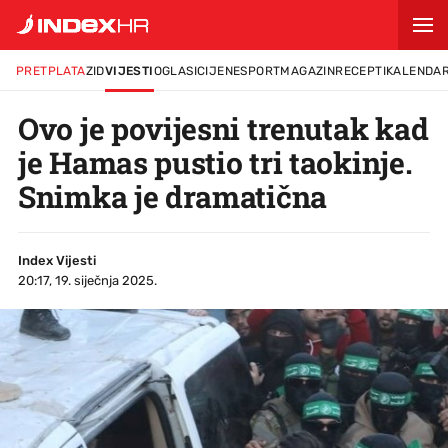
PRETPLATA
ZID
VIJESTI
OGLASI
CIJENE
SPORT
MAGAZIN
RECEPTI
KALENDA
Ovo je povijesni trenutak kad
je Hamas pustio tri taokinje.
Snimka je dramatična
Index Vijesti
20:17, 19. siječnja 2025.