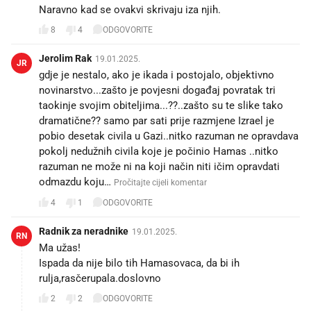
Naravno kad se ovakvi skrivaju iza njih.
8
4
ODGOVORITE
Jerolim Rak
19.01.2025.
JR
gdje je nestalo, ako je ikada i postojalo, objektivno
novinarstvo...zašto je povjesni događaj povratak tri
taokinje svojim obiteljima...??..zašto su te slike tako
dramatične?? samo par sati prije razmjene Izrael je
pobio desetak civila u Gazi..nitko razuman ne opravdava
pokolj nedužnih civila koje je počinio Hamas ..nitko
razuman ne može ni na koji način niti ičim opravdati
odmazdu koju…
Pročitajte cijeli komentar
4
1
ODGOVORITE
Radnik za neradnike
19.01.2025.
RN
Ma užas!
Ispada da nije bilo tih Hamasovaca, da bi ih
rulja,rasčerupala.doslovno
2
2
ODGOVORITE