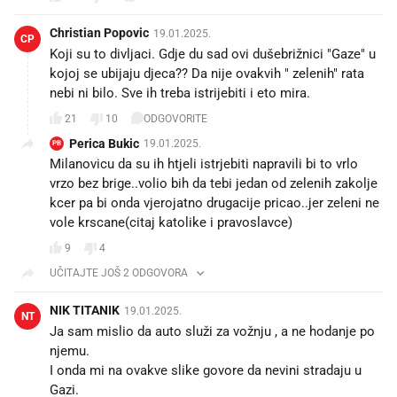
Christian Popovic
19.01.2025.
CP
Koji su to divljaci. Gdje du sad ovi dušebrižnici "Gaze" u
kojoj se ubijaju djeca?? Da nije ovakvih " zelenih" rata
nebi ni bilo. Sve ih treba istrijebiti i eto mira.
21
10
ODGOVORITE
Perica Bukic
19.01.2025.
PB
Milanovicu da su ih htjeli istrjebiti napravili bi to vrlo
vrzo bez brige..volio bih da tebi jedan od zelenih zakolje
kcer pa bi onda vjerojatno drugacije pricao..jer zeleni ne
vole krscane(citaj katolike i pravoslavce)
9
4
UČITAJTE JOŠ 2 ODGOVORA
NIK TITANIK
19.01.2025.
NT
Ja sam mislio da auto služi za vožnju , a ne hodanje po
njemu.
I onda mi na ovakve slike govore da nevini stradaju u
Gazi.