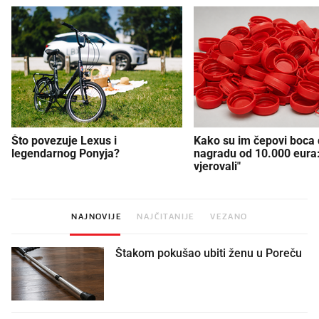
Što povezuje Lexus i
Kako su im čepovi boca d
legendarnog Ponyja?
nagradu od 10.000 eura
vjerovali"
NAJNOVIJE
NAJČITANIJE
VEZANO
Štakom pokušao ubiti ženu u Poreču