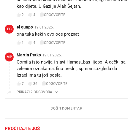
kao dijete. U Gazi je Alah Šejtan.
2
4
ODGOVORITE
el guapo
19.01.2025.
EG
ona tuka kekin ovo oce proznat
1
4
ODGOVORITE
Martin Petko
19.01.2025.
MP
Gomila isto navija i slavi Hamas..bas lijepo. A dečki sa
zelenim oznakama, fino uredni, spremni..izgleda da
Izrael ima tu još posla.
7
36
ODGOVORITE
PRIKAŽI 2 ODGOVORA
JOŠ 1 KOMENTAR
PROČITAJTE JOŠ