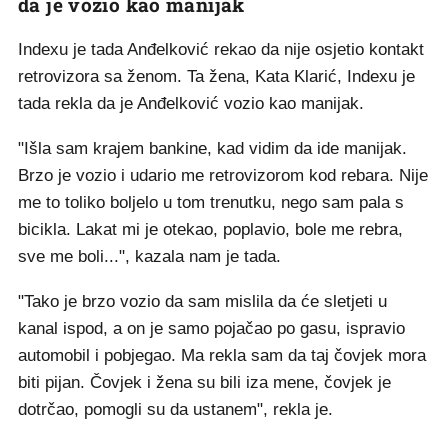
da je vozio kao manijak
Indexu je tada Anđelković rekao da nije osjetio kontakt
retrovizora sa ženom. Ta žena, Kata Klarić, Indexu je
tada rekla da je Anđelković vozio kao manijak.
"Išla sam krajem bankine, kad vidim da ide manijak.
Brzo je vozio i udario me retrovizorom kod rebara. Nije
me to toliko boljelo u tom trenutku, nego sam pala s
bicikla. Lakat mi je otekao, poplavio, bole me rebra,
sve me boli...", kazala nam je tada.
"Tako je brzo vozio da sam mislila da će sletjeti u
kanal ispod, a on je samo pojačao po gasu, ispravio
automobil i pobjegao. Ma rekla sam da taj čovjek mora
biti pijan. Čovjek i žena su bili iza mene, čovjek je
dotrčao, pomogli su da ustanem", rekla je.