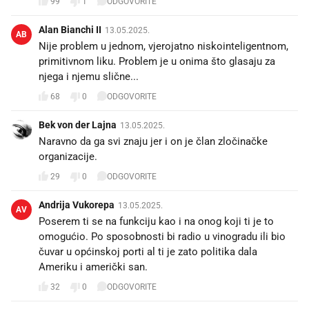
99
1
ODGOVORITE
Alan Bianchi II
13.05.2025.
AB
Nije problem u jednom, vjerojatno niskointeligentnom,
primitivnom liku. Problem je u onima što glasaju za
njega i njemu slične...
68
0
ODGOVORITE
Bek von der Lajna
13.05.2025.
Naravno da ga svi znaju jer i on je član zločinačke
organizacije.
29
0
ODGOVORITE
Andrija Vukorepa
13.05.2025.
AV
Poserem ti se na funkciju kao i na onog koji ti je to
omogućio. Po sposobnosti bi radio u vinogradu ili bio
čuvar u općinskoj porti al ti je zato politika dala
Ameriku i američki san.
32
0
ODGOVORITE