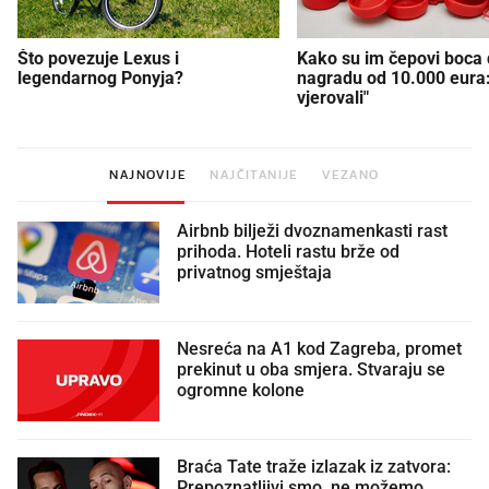
Što povezuje Lexus i
Kako su im čepovi boca d
legendarnog Ponyja?
nagradu od 10.000 eura
vjerovali"
NAJNOVIJE
NAJČITANIJE
VEZANO
Airbnb bilježi dvoznamenkasti rast
prihoda. Hoteli rastu brže od
privatnog smještaja
Nesreća na A1 kod Zagreba, promet
prekinut u oba smjera. Stvaraju se
ogromne kolone
Braća Tate traže izlazak iz zatvora:
Prepoznatljivi smo, ne možemo