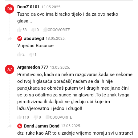
DomZ 0101
13.05.2025.
D0
Tuzno da ovo ima biracko tijelo i da za ovo netko
glasa...
53
0
ODGOVORITE
abc abvgd
13.05.2025.
AA
Vrijeđaš Bosance
2
1
Argamedon 777
13.05.2025.
A7
Primitivčino, kada sa nekim razgovaraš,kada se nekome
od tvojih glasača obraćaš( nadam se da ih nije
puno),kada se obraćaš putem tv i drugih medija,ne čini
se to sa očalima za sunce na glavurdi.To je znak tvoga
primitivizma ili da ljudi ne gledaju oči koje im
lažu.Vjerovatno i jedno i drugo!!
110
0
ODGOVORITE
Bond James Bond
13.05.2025.
BJ
drzi ruke kao AP, to u zadnje vrijeme moraju svi u stranci