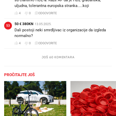
uljudna, tolerantna europska stranka.....koji 🤡
4
0
ODGOVORITE
50 € 380KN
13.05.2025.
53
Dali postoji neki smrdljivac iz organizacije da izgleda
normalno?
4
0
ODGOVORITE
JOŠ 60 KOMENTARA
PROČITAJTE JOŠ