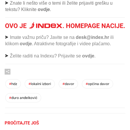
Znate li nešto više o temi ili želite prijaviti grešku u
tekstu? Kliknite
ovdje
.
Imate važnu priču? Javite se na
desk@index.hr
ili
klikom
ovdje
. Atraktivne fotografije i videe plaćamo.
Želite raditi na Indexu? Prijavite se
ovdje
.
#
hdz
#
lokalni izbori
#
davor
#
općina davor
#
đuro anđelković
PROČITAJTE JOŠ