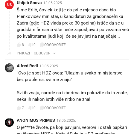
Uhljeb Snova
13.05.2025.
US
Šime Erlić, čovjek koji je do prije mjesec dana bio
Plenkovićev ministar, u kandidaturi za gradonačelnika
Zadra (gdje HDZ vlada preko 30 godina) ističe da se u
gradskim firmama više neće zapošljavati po vezama već
po kvalitetama ljudi koji će se javljati na natječaje...
8
0
ODGOVORITE
PRIKAŽI 1 ODGOVOR
Alfred Redl
13.05.2025.
"Ovo je spot HDZ-ovca: "Ulazim u svako ministarstvo
bez problema, svi me znaju"
Svi ih znaju, narode na izborima im pokažite da ih znate,
neka ih nakon istih više nitko ne zna!
7
0
ODGOVORITE
ANONIMUS PRIMUS
13.05.2025.
O je***'te živote, pa koji pavijani, veprovi i ostali papkari
su članstvo HDZ-a. Kaže AP da je HDZ građanska,