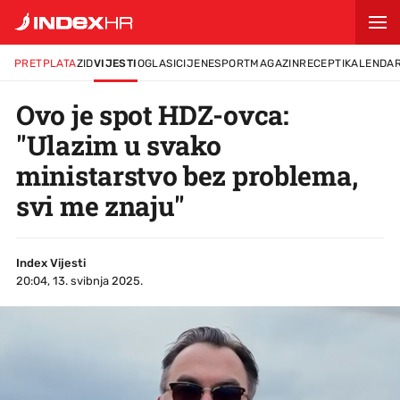
PRETPLATA
ZID
VIJESTI
OGLASI
CIJENE
SPORT
MAGAZIN
RECEPTI
KALENDA
Ovo je spot HDZ-ovca:
"Ulazim u svako
ministarstvo bez problema,
svi me znaju"
Index Vijesti
20:04, 13. svibnja 2025.