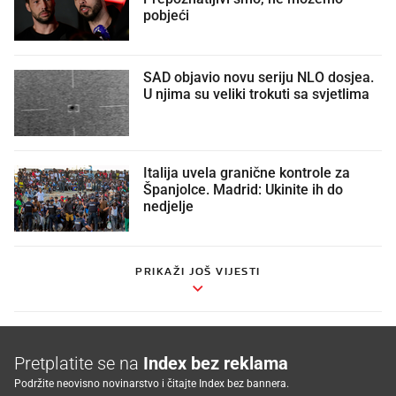
pobjeći
SAD objavio novu seriju NLO dosjea.
U njima su veliki trokuti sa svjetlima
Italija uvela granične kontrole za
Španjolce. Madrid: Ukinite ih do
nedjelje
PRIKAŽI JOŠ VIJESTI
Pretplatite se na
Index bez reklama
Podržite neovisno novinarstvo i čitajte Index bez bannera.