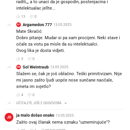
raditi,,, a to unaci da je gospodin, postenjacina i
intelektualac jellte...
13
0
Argamedon 777
13.05.2025.
A7
Mate Skračić
Dobro pitanje. Mudar si pa sam procijeni. Neki stave i
očale za vistu pa misle da su intelektualci.
Ovog lika je dosta vidjeti.
5
0
Sol Weintraub
13.05.2025.
SW
Slažem se, čak je još oblačno. Teški primitivizam. Nije
mi jasno zašto ljudi uopće nose sunčane naočale,
smeta im svjetlo?
4
0
UČITAJTE JOŠ 2 ODGOVORA
ja malo došao onako
13.05.2025.
JD
Zašto ovaj članak nema oznaku "uznemirujuće"?