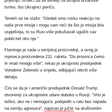
prijetnju, tvrdeći da se temelji na dizajnu britanske
tvrtke, što Ukrajinci poriču.
Terekh se ne slaže: "Gledali smo rusku reakciju na
naše prve misije i mogu vam reći da što je misija bila
uspješnija, to su Rusi više pokušavali ugušiti sav
publicitet oko nje."
Flamingo je sada u serijskoj proizvodnji, a ovog je
mjeseca proizvedena 211. raketa. "Do prosinca ćemo
ih imati mnogo više", rekao je ukrajinski predsjednik
Volodimir Zelenski u srijedu, odbijajući otkriti više
detalja.
Čini se da je i američki predsjednik Donald Trump
otvoreniji za ukrajinske udare duboko u Rusiji. "Vrlo je
teško, ako ne i nemoguće, pobijediti u ratu bez napada
na zemlju agresora",
napisao je jučer
na društvenim