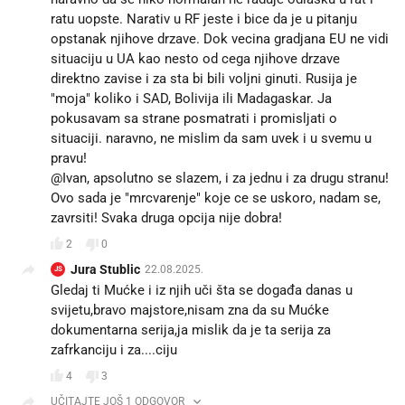
ratu uopste. Narativ u RF jeste i bice da je u pitanju
opstanak njihove drzave. Dok vecina gradjana EU ne vidi
situaciju u UA kao nesto od cega njihove drzave
direktno zavise i za sta bi bili voljni ginuti. Rusija je
"moja" koliko i SAD, Bolivija ili Madagaskar. Ja
pokusavam sa strane posmatrati i promisljati o
situaciji. naravno, ne mislim da sam uvek i u svemu u
pravu!
@Ivan, apsolutno se slazem, i za jednu i za drugu stranu!
Ovo sada je "mrcvarenje" koje ce se uskoro, nadam se,
zavrsiti! Svaka druga opcija nije dobra!
2
0
Jura Stublic
22.08.2025.
JS
Gledaj ti Mućke i iz njih uči šta se događa danas u
svijetu,bravo majstore,nisam zna da su Mućke
dokumentarna serija,ja mislik da je ta serija za
zafrkanciju i za....ciju
4
3
UČITAJTE JOŠ 1 ODGOVOR