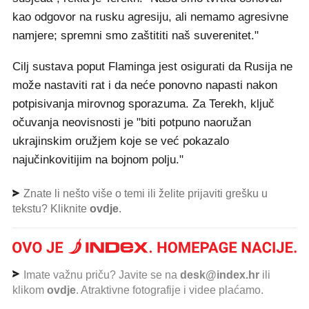
kao odgovor na rusku agresiju, ali nemamo agresivne
namjere; spremni smo zaštititi naš suverenitet."
Cilj sustava poput Flaminga jest osigurati da Rusija ne
može nastaviti rat i da neće ponovno napasti nakon
potpisivanja mirovnog sporazuma. Za Terekh, ključ
očuvanja neovisnosti je "biti potpuno naoružan
ukrajinskim oružjem koje se već pokazalo
najučinkovitijim na bojnom polju."
Znate li nešto više o temi ili želite prijaviti grešku u
tekstu? Kliknite
ovdje
.
Imate važnu priču? Javite se na
desk@index.hr
ili
klikom
ovdje
. Atraktivne fotografije i videe plaćamo.