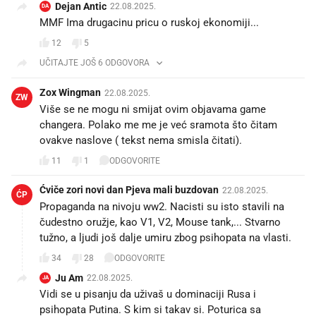
Dejan Antic
22.08.2025.
DA
MMF Ima drugacinu pricu o ruskoj ekonomiji...
12
5
UČITAJTE JOŠ 6 ODGOVORA
Zox Wingman
22.08.2025.
ZW
Više se ne mogu ni smijat ovim objavama game
changera. Polako me me je već sramota što čitam
ovakve naslove ( tekst nema smisla čitati).
11
1
ODGOVORITE
Ćviče zori novi dan Pjeva mali buzdovan
22.08.2025.
ĆP
Propaganda na nivoju ww2. Nacisti su isto stavili na
čudestno oružje, kao V1, V2, Mouse tank,... Stvarno
tužno, a ljudi još dalje umiru zbog psihopata na vlasti.
34
28
ODGOVORITE
Ju Am
22.08.2025.
JA
Vidi se u pisanju da uživaš u dominaciji Rusa i
psihopata Putina. S kim si takav si. Poturica sa