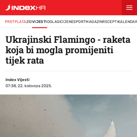
PRETPLATA
ZID
VIJESTI
OGLASI
CIJENE
SPORT
MAGAZIN
RECEPTI
KALENDA
Ukrajinski Flamingo - raketa
koja bi mogla promijeniti
tijek rata
Index Vijesti
07:38, 22. kolovoza 2025.