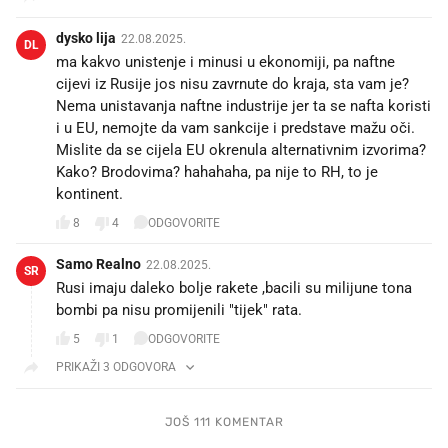
dysko lija
22.08.2025.
DL
ma kakvo unistenje i minusi u ekonomiji, pa naftne
cijevi iz Rusije jos nisu zavrnute do kraja, sta vam je?
Nema unistavanja naftne industrije jer ta se nafta koristi
i u EU, nemojte da vam sankcije i predstave mažu oči.
Mislite da se cijela EU okrenula alternativnim izvorima?
Kako? Brodovima? hahahaha, pa nije to RH, to je
kontinent.
8
4
ODGOVORITE
Samo Realno
22.08.2025.
SR
Rusi imaju daleko bolje rakete ,bacili su milijune tona
bombi pa nisu promijenili "tijek" rata.
5
1
ODGOVORITE
PRIKAŽI 3 ODGOVORA
JOŠ 111 KOMENTAR