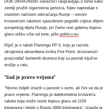
DOK UKRAJINSKI saveznici raspravljaju o tome kako
zemlji pružiti sigurnosna jamstva, Kijev napreduje s
vlastitim načinom odvraćanja Rusije – novom
krstarećom raketom sposobnom pogoditi ciljeve diljem
europskog dijela Rusije, pri čemu nosi golemu bojevu
glavu tešku više od tone, piše
politico.eu
.
Riječ je o raketi Flamingo FP-5, koju je razvila
ukrajinska obrambena tvrtka Fire Point, brzorastući
proizvođač borbenih dronova koji su postali ključno
oružje u ratu.
"Sad je pravo vrijeme"
"Nismo željeli izlaziti u javnost s ovim, ali čini se da je
pravo vrijeme. Flamingo je dalekometna krstareća
raketa koja može nositi bojevu glavu od 1150
kilograma i letjeti u Rusiju 3000 kilometara", izjavila je