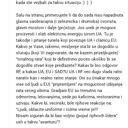
kada ste vezbali za takvu situaciju :) :) :)
Salu na stranu, primecujete li da do sada nisu napadnuta
glavna saobracajna (i zeleznicka i drumska) cvorista,
glavni mostovi i dalje (po)stoje. Jos uvek je moguce
proizvesti i slati elektricnu energiju sirom UA. Tu je
takodje i pitanje tunela koji povezuje UA i clanicu EU.
Kakvo je Vase, iskreno, misljenje sta bi se dogodilo u
slucaju (koji Vi zagovarate, da ne kazem prizeljkujete)
"totalnog rata" koji bi definitivno poceo ukoliko bi se
dogodile stvari koje predlazete? Kakav bi bio odgovor
RF, a kakav UA, EU i SAD?U UA i RF vec dugo vlada ratni
narativ kao i realno ratno stanje. Oni su (makar mnogo
vise od ljudi u EU) "pripremljeni" na mogucnost izbijanja
rata veceg obima. Gradjani EU su trenutno na
odmorima, letovanjima, sede po kaficima, restoranima i
uzivaju. Kakve bi, vecinski, bile njihove reakcije na:
"Ljudi, oblacite uniforme i cizme vreme je!!!
Nisam siguran da bi bas voljno (poput njihovih lidera"
usli u takvu "avanturu"?