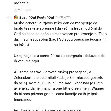
mobitela
23
7
Bustin' Out Poutin' Out
22.08.2025.
Rusko general je izjavio neko dan da me vjeruje da
imaju te rakete spremne i da već im trebati od 6mj do
Godinu dana da počnu a masovnom proizvodnjom. Tako
da, ili su nesposobni (kao FSB zbog operacije Pučina) ili
su lažljivi.
Ukrajina je to u samo 24 sata opovrgnula i dokazala da
ih vec ima hrpu
Ali samo nastavi vjerovati ruskoj propagandi, a
Zelenskom ste se smijali kada je 3-4 mjeseca govorio
da se Sj. Koreja uključila u rat. Kao i kada nas je Putin
uvjeravao da ne financira one little green men i Wagner
da bi sam priznao godinu dana kasnije da ih je ipak
financirao.
Produženo ste i nitko vas se ne boji više.