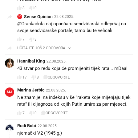
8
0
Sense Opinion
22.08.2025.
SO
@Grankadola daj opančaru sendvičarski odlepršaj na
svoje sendvičarske portale, tamo bu te veličali
7
3
UČITAJTE JOŠ 2 ODGOVORA
Hannibal King
22.08.2025.
43 stvar po redu koja će promijeniti tijek rata... mDaa!
17
8
ODGOVORITE
Marina Jerbic
22.08.2025.
MJ
Ne znam jel na indeksu više "raketa koje mijenjaju tijek
rata" ili dijagnoza od kojih Putin umire za par mjeseci.
7
0
ODGOVORITE
Rudi Bobi
22.08.2025.
njemački V2 (1945.g.)