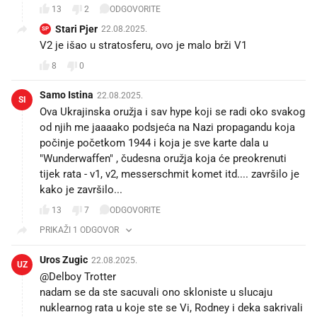
13
2
ODGOVORITE
Stari Pjer
22.08.2025.
SP
V2 je išao u stratosferu, ovo je malo brži V1
8
0
Samo Istina
22.08.2025.
SI
Ova Ukrajinska oružja i sav hype koji se radi oko svakog
od njih me jaaaako podsjeća na Nazi propagandu koja
počinje početkom 1944 i koja je sve karte dala u
"Wunderwaffen" , čudesna oružja koja će preokrenuti
tijek rata - v1, v2, messerschmit komet itd.... završilo je
kako je završilo...
13
7
ODGOVORITE
PRIKAŽI 1 ODGOVOR
Uros Zugic
22.08.2025.
UZ
@Delboy Trotter
nadam se da ste sacuvali ono skloniste u slucaju
nuklearnog rata u koje ste se Vi, Rodney i deka sakrivali