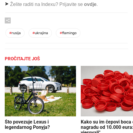
Želite raditi na Indexu? Prijavite se
ovdje
.
#
rusija
#
ukrajina
#
flamingo
PROČITAJTE JOŠ
Što povezuje Lexus i
Kako su im čepovi boca d
legendarnog Ponyja?
nagradu od 10.000 eura
vjerovali"