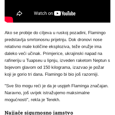
Ako se probije do ciljeva u ruskoj pozadini, Flamingo
predstavlja smrtonosnu prijetnju. Dok dronovi nose
relativno male količine eksploziva, teže oružje ima
daleko veći učinak. Primjerice, ukrajinski napad na
rafineriju u Tuapseu u lipnju, izveden raketom Neptun s
bojevom glavom od 150 kilograma, izazvao je požar
koji je gorio tri dana. Flamingo bi bio još razorniji.
"Sve što mogu reći je da je uspjeh Flaminga značajan.
Naravno, još uvijek istražujemo maksimalne
mogućnosti", rekla je Terekh.
Najjače sigurnosno jamstvo