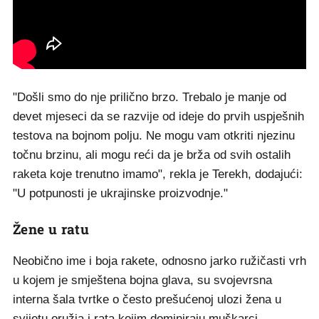
"Došli smo do nje prilično brzo. Trebalo je manje od
devet mjeseci da se razvije od ideje do prvih uspješnih
testova na bojnom polju. Ne mogu vam otkriti njezinu
točnu brzinu, ali mogu reći da je brža od svih ostalih
raketa koje trenutno imamo", rekla je Terekh, dodajući:
"U potpunosti je ukrajinske proizvodnje."
Žene u ratu
Neobično ime i boja rakete, odnosno jarko ružičasti vrh
u kojem je smještena bojna glava, su svojevrsna
interna šala tvrtke o često prešućenoj ulozi žena u
svijetu oružja i rata kojim dominiraju muškarci.