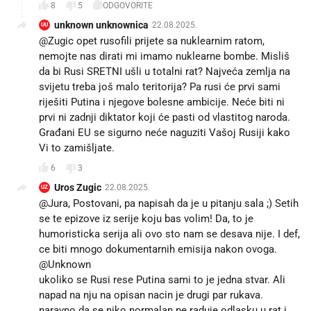
8
5
ODGOVORITE
unknown unknownica
22.08.2025.
UU
@Zugic opet rusofili prijete sa nuklearnim ratom,
nemojte nas dirati mi imamo nuklearne bombe. Misliš
da bi Rusi SRETNI ušli u totalni rat? Najveća zemlja na
svijetu treba još malo teritorija? Pa rusi će prvi sami
riješiti Putina i njegove bolesne ambicije. Neće biti ni
prvi ni zadnji diktator koji će pasti od vlastitog naroda.
Građani EU se sigurno neće naguziti Vašoj Rusiji kako
Vi to zamišljate.
6
3
Uros Zugic
22.08.2025.
UZ
@Jura, Postovani, pa napisah da je u pitanju sala ;) Setih
se te epizove iz serije koju bas volim! Da, to je
humoristicka serija ali ovo sto nam se desava nije. I def,
ce biti mnogo dokumentarnih emisija nakon ovoga.
@Unknown
ukoliko se Rusi rese Putina sami to je jedna stvar. Ali
napad na nju na opisan nacin je drugi par rukava.
naravno da se niko normalan ne raduje odlasku u rat i