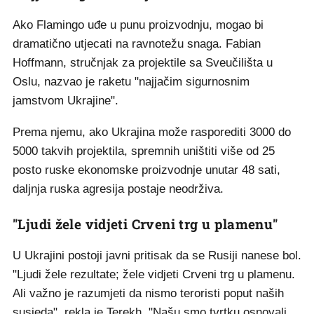
Ako Flamingo uđe u punu proizvodnju, mogao bi
dramatično utjecati na ravnotežu snaga. Fabian
Hoffmann, stručnjak za projektile sa Sveučilišta u
Oslu, nazvao je raketu "najjačim sigurnosnim
jamstvom Ukrajine".
Prema njemu, ako Ukrajina može rasporediti 3000 do
5000 takvih projektila, spremnih uništiti više od 25
posto ruske ekonomske proizvodnje unutar 48 sati,
daljnja ruska agresija postaje neodrživa.
"Ljudi žele vidjeti Crveni trg u plamenu"
U Ukrajini postoji javni pritisak da se Rusiji nanese bol.
"Ljudi žele rezultate; žele vidjeti Crveni trg u plamenu.
Ali važno je razumjeti da nismo teroristi poput naših
susjeda", rekla je Terekh. "Našu smo tvrtku osnovali