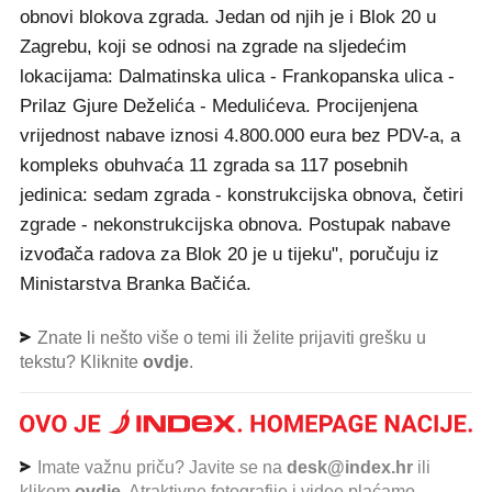
obnovi blokova zgrada. Jedan od njih je i Blok 20 u
Zagrebu, koji se odnosi na zgrade na sljedećim
lokacijama: Dalmatinska ulica - Frankopanska ulica -​
Prilaz Gjure Deželića - Medulićeva. Procijenjena
vrijednost nabave iznosi 4.800.000 eura bez PDV-a, a
kompleks obuhvaća 11 zgrada sa 117 posebnih
jedinica: sedam zgrada - konstrukcijska obnova, četiri
zgrade - nekonstrukcijska obnova. Postupak nabave
izvođača radova za Blok 20 je u tijeku", poručuju iz
Ministarstva Branka Bačića.
Znate li nešto više o temi ili želite prijaviti grešku u
tekstu? Kliknite
ovdje
.
Imate važnu priču? Javite se na
desk@index.hr
ili
klikom
ovdje
. Atraktivne fotografije i videe plaćamo.