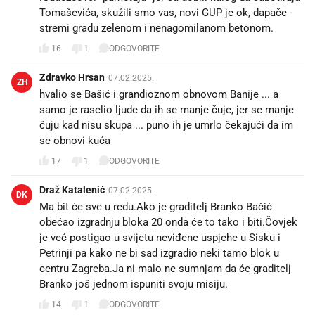
Tomaševića, skužili smo vas, novi GUP je ok, dapače -
stremi gradu zelenom i nenagomilanom betonom.
16
1
ODGOVORITE
Zdravko Hrsan
07.02.2025.
ZH
hvalio se Bašić i grandioznom obnovom Banije ... a
samo je raselio ljude da ih se manje čuje, jer se manje
čuju kad nisu skupa ... puno ih je umrlo čekajući da im
se obnovi kuća
17
1
ODGOVORITE
Draž Katalenić
07.02.2025.
DK
Ma bit će sve u redu.Ako je graditelj Branko Bačić
obećao izgradnju bloka 20 onda će to tako i biti.Čovjek
je već postigao u svijetu neviđene uspjehe u Sisku i
Petrinji pa kako ne bi sad izgradio neki tamo blok u
centru Zagreba.Ja ni malo ne sumnjam da će graditelj
Branko još jednom ispuniti svoju misiju.
14
1
ODGOVORITE