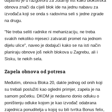
objasnio je u razgovoru za Jutarnji list kako blokovska
obnova znači da cijeli blok ide na jednu nabavu za
izvođača koji se onda s radovima seli s jedne zgrade
na drugu.
"Ne treba seliti radnike ni mehanizaciju, ne treba
svakih nekoliko mjeseci zatvarati promet na jednom
dijelu ulice", naveo je dodajući kako se na isti način
planiraju obnove još nekih blokova u Zagrebu, ali i
Sisku, te nekih sela.
Zapela obnova od potresa
Međutim, obnova Bloka 20, dakle jednog od onih koji
su trebali poslužiti kao ogledni primjer, zapela je na
samom početku. DKOM je nedavno donio odluku o
poništenju odluke kojom je kao izvođač odabrana
zajednica ponuditelja u kojoj su bili tvrtka Bonus felix,