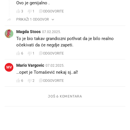
Ovo je genijalno .
3
1
ODGOVORITE
PRIKAŽI 1 ODGOVOR
Magda Stoos
07.02.2025.
To je bio takav grandiozni pothvat da je bilo realno
očekivati da će negdje zapeti.
6
1
ODGOVORITE
Mario Vargovic
07.02.2025.
MV
…opet je Tomašević nekaj sj..al!🤔
6
2
ODGOVORITE
JOŠ 6 KOMENTARA
PROČITAJTE JOŠ