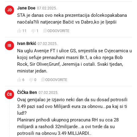
Jane Doe
07.02.2025.
JD
STA je danas ovo neka prezentacija dolcekopakabana
naočala?ili natjecanje Bačić vs Dabro,ko je ljepši
11
1
ODGOVORITE
Ivan Brkić
07.02.2025.
IB
Na uglu Avenije FT i ulice GS, smjestila se Cvjecarnica u
kojoj sefuje prenauhani masni Br.1, a oko njega Bob
Rock, Sir Oliver,Grunf, Jeremija i ostali. Svaki tjedan,
ministar jedan.
6
0
ODGOVORITE
ČiĆka Ben
07.02.2025.
ČB
Ovaj genijalac je izjavio neki dan da su dosad potrosili
3.49 pazi sad ovo Milijardi eura za obnovu...pa kaj si ti
lud!?
Planirani prihodi ukupnog proracuna RH su cca 28
milijardi a rashodi 32milijarde...a ovi tvrde da su
potrosili na obnovu 3.49 MILIJARDI..