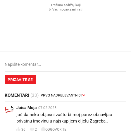
Mjesecima planiramo novu
Što povezuje Lexus i
kuhinju, a jednu važnu odluku
legendarnog Ponyja?
donesemo u samo deset minuta
PRIJAVITE SE
KOMENTARI
(23)
Jaisa Moja
07.02.2025.
još da neko objasni zašto bi moj porez obnavljao
privatnu imovinu u najskupljem dijelu Zagreba..
36
2
ODGOVORITE