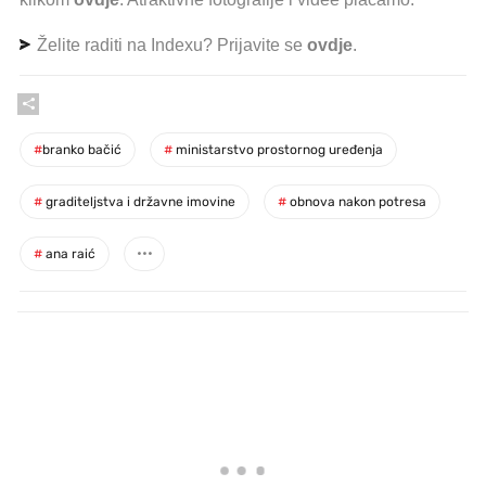
Želite raditi na Indexu? Prijavite se
ovdje
.
#
branko bačić
#
ministarstvo prostornog uređenja
#
graditeljstva i državne imovine
#
obnova nakon potresa
#
ana raić
PROČITAJTE JOŠ