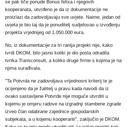
se pak tiče ponude Bonus felixa i njegovih
kooperanata, utvrđeno je da iz dokumentacije ne
proizlazi da zadovoljavaju sve uvjete. Naime, jedan od
uvjeta je bio taj da je ponuditelj sudjelovao u izvođenju
projekta vrjednijeg od 1.050.000 eura.
No, iz dokumentacije za tri ranija projekt nije, kako
tvrdi DKOM, bilo jasno koliki je dio posla odradila
tvrtka Transconsult, a koliko druge firme s kojima je na
njima surađivala.
"Ta Potvrda ne zadovoljava vrijednosni kriterij te je
ocijenjeno da je žalitelj u pravu kada navodi da iz
ovako sastavljene Potvrde nije moguće utvrditi u
kojemu je omjeru radove na izgradnji stambene zgrade
izveo član odabrane zajednice gospodarskih
subjekata, a u kojemu kooperanti", zaključio je DKOM.
Kako se to nije moglo utvrditi niti za jedan projekt koji