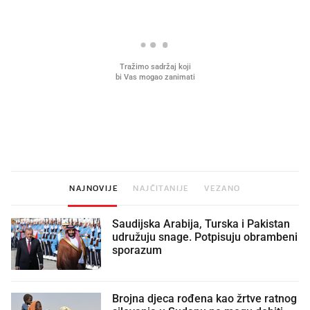
Mjesecima planiramo novu
Što povezuje Lexus i
kuhinju, a jednu važnu odluku
legendarnog Ponyja?
donesemo u samo deset minuta
NAJNOVIJE
NAJČITANIJE
VEZANO
Saudijska Arabija, Turska i Pakistan
udružuju snage. Potpisuju obrambeni
sporazum
Brojna djeca rođena kao žrtve ratnog