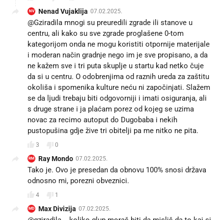
Nenad Vujaklija
07.02.2025.
NV
@Gziradila mnogi su preuredili zgrade ili stanove u
centru, ali kako su sve zgrade proglašene 0-tom
kategorijom onda ne mogu koristiti otpornije materijale
i moderan način gradnje nego im je sve propisano, a da
ne kažem sve i tri puta skuplje u startu kad netko čuje
da si u centru. O odobrenjima od raznih ureda za zaštitu
okoliša i spomenika kulture neću ni započinjati. Slažem
se da ljudi trebaju biti odgovorniji i imati osiguranja, ali
s druge strane i ja plaćam porez od kojeg se uzima
novac za recimo autoput do Dugobaba i nekih
pustopušina gdje žive tri obitelji pa me nitko ne pita.
3
0
Ray Mondo
07.02.2025.
RM
Tako je. Ovo je presedan da obnovu 100% snosi država
odnosno mi, porezni obveznici.
4
1
Max Divizija
07.02.2025.
MD
@gziradila....koliko glup moraš biti da misliš da to kaj si