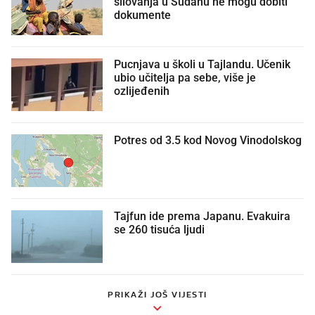
silovanja u Sudanu ne mogu dobiti
dokumente
Pucnjava u školi u Tajlandu. Učenik
ubio učitelja pa sebe, više je
ozlijeđenih
Potres od 3.5 kod Novog Vinodolskog
Tajfun ide prema Japanu. Evakuira
se 260 tisuća ljudi
PRIKAŽI JOŠ VIJESTI