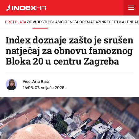
PRETPLATA
ZID
VIJESTI
OGLASI
CIJENE
SPORT
MAGAZIN
RECEPTI
KALENDA
Index doznaje zašto je srušen
natječaj za obnovu famoznog
Bloka 20 u centru Zagreba
Piše:
Ana Raić
16:08, 07. veljače 2025.