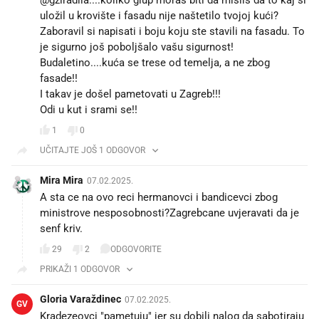
uložil u krovište i fasadu nije naštetilo tvojoj kući?
Zaboravil si napisati i boju koju ste stavili na fasadu. To
je sigurno još poboljšalo vašu sigurnost!
Budaletino....kuća se trese od temelja, a ne zbog
fasade!!
I takav je došel pametovati u Zagreb!!!
Odi u kut i srami se!!
1
0
UČITAJTE JOŠ 1 ODGOVOR
Mira Mira
07.02.2025.
A sta ce na ovo reci hermanovci i bandicevci zbog
ministrove nesposobnosti?Zagrebcane uvjeravati da je
senf kriv.
29
2
ODGOVORITE
PRIKAŽI 1 ODGOVOR
Gloria Varaždinec
07.02.2025.
GV
Kradezeovci "pametuju" jer su dobili nalog da sabotiraju