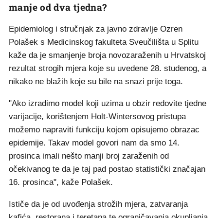
manje od dva tjedna?
Epidemiolog i stručnjak za javno zdravlje Ozren
Polašek s Medicinskog fakulteta Sveučilišta u Splitu
kaže da je smanjenje broja novozaraženih u Hrvatskoj
rezultat strogih mjera koje su uvedene 28. studenog, a
nikako ne blažih koje su bile na snazi prije toga.
"Ako izradimo model koji uzima u obzir redovite tjedne
varijacije, korištenjem Holt-Wintersovog pristupa
možemo napraviti funkciju kojom opisujemo obrazac
epidemije. Takav model govori nam da smo 14.
prosinca imali nešto manji broj zaraženih od
očekivanog te da je taj pad postao statistički značajan
16. prosinca", kaže Polašek.
Ističe da je od uvođenja strožih mjera, zatvaranja
kafića, restorana i teretana te ograničavanja okupljanja