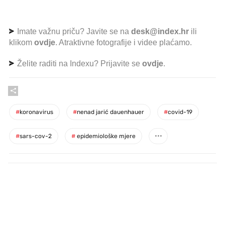
Imate važnu priču? Javite se na
desk@index.hr
ili
klikom
ovdje
. Atraktivne fotografije i videe plaćamo.
Želite raditi na Indexu? Prijavite se
ovdje
.
#
koronavirus
#
nenad jarić dauenhauer
#
covid-19
#
sars-cov-2
#
epidemiološke mjere
PROČITAJTE JOŠ