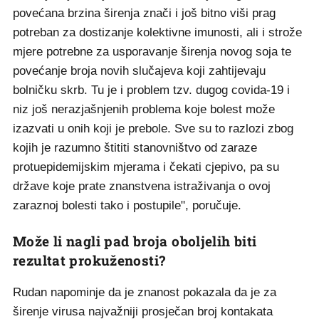
povećana brzina širenja znači i još bitno viši prag
potreban za dostizanje kolektivne imunosti, ali i strože
mjere potrebne za usporavanje širenja novog soja te
povećanje broja novih slučajeva koji zahtijevaju
bolničku skrb. Tu je i problem tzv. dugog covida-19 i
niz još nerazjašnjenih problema koje bolest može
izazvati u onih koji je prebole. Sve su to razlozi zbog
kojih je razumno štititi stanovništvo od zaraze
protuepidemijskim mjerama i čekati cjepivo, pa su
države koje prate znanstvena istraživanja o ovoj
zaraznoj bolesti tako i postupile", poručuje.
Može li nagli pad broja oboljelih biti
rezultat prokuženosti?
Rudan napominje da je znanost pokazala da je za
širenje virusa najvažniji prosječan broj kontakata