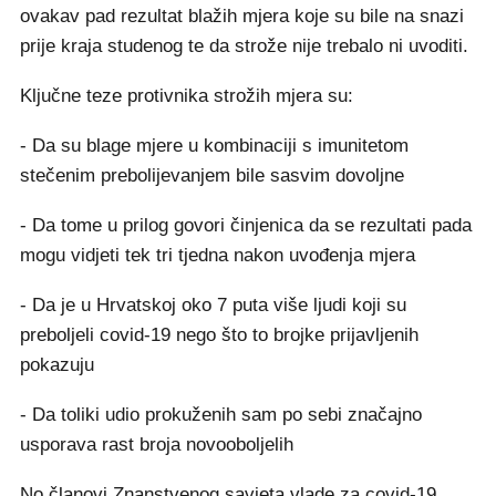
ovakav pad rezultat blažih mjera koje su bile na snazi
prije kraja studenog te da strože nije trebalo ni uvoditi.
Ključne teze protivnika strožih mjera su:
- Da su blage mjere u kombinaciji s imunitetom
stečenim prebolijevanjem bile sasvim dovoljne
- Da tome u prilog govori činjenica da se rezultati pada
mogu vidjeti tek tri tjedna nakon uvođenja mjera
- Da je u Hrvatskoj oko 7 puta više ljudi koji su
preboljeli covid-19 nego što to brojke prijavljenih
pokazuju
- Da toliki udio prokuženih sam po sebi značajno
usporava rast broja novooboljelih
No članovi Znanstvenog savjeta vlade za covid-19,