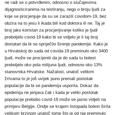
ne radi se o potvrđenim, odnosno o slučajevima
dijagnosticiranima na testiranju, nego o broju ljudi za
koje se procjenjuje da su se zarazili covidom-19, bez
obzira na to jesu li ikada bili kod doktora ili ne. Taj je
broj jako koristan za procjenjivanje koliko je ljudi
preboljelo covid-19 kako bi se vidjelo je li taj broj
dostatan da bi se spriječilo širenje pandemije. Kako je
u Hrvatskoj do sada od covida-19 preminulo oko 3400
ljudi, može se procijeniti da je do sada tu bolest
preboljelo oko pola milijuna ljudi, odnosno oko 13%
stanovnika Hrvatske. Nažalost, unatoč velikim
žrtvama to je još uvijek puno premali postotak
populacije da bi se pandemija usporila. Dokaz da
epidemija ne jenjava čak i kada je veliki postotak
populacije prebolio covid-19 može se jasno vidjeti na
primjeru Belgije. Ondje se krajem listopada bolest širila
velikom brzinom unatoč tome što je od nje preminulo