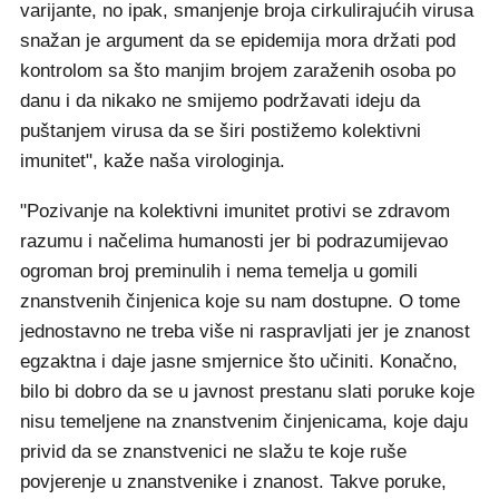
varijante, no ipak, smanjenje broja cirkulirajućih virusa
snažan je argument da se epidemija mora držati pod
kontrolom sa što manjim brojem zaraženih osoba po
danu i da nikako ne smijemo podržavati ideju da
puštanjem virusa da se širi postižemo kolektivni
imunitet", kaže naša virologinja.
"Pozivanje na kolektivni imunitet protivi se zdravom
razumu i načelima humanosti jer bi podrazumijevao
ogroman broj preminulih i nema temelja u gomili
znanstvenih činjenica koje su nam dostupne. O tome
jednostavno ne treba više ni raspravljati jer je znanost
egzaktna i daje jasne smjernice što učiniti. Konačno,
bilo bi dobro da se u javnost prestanu slati poruke koje
nisu temeljene na znanstvenim činjenicama, koje daju
privid da se znanstvenici ne slažu te koje ruše
povjerenje u znanstvenike i znanost. Takve poruke,