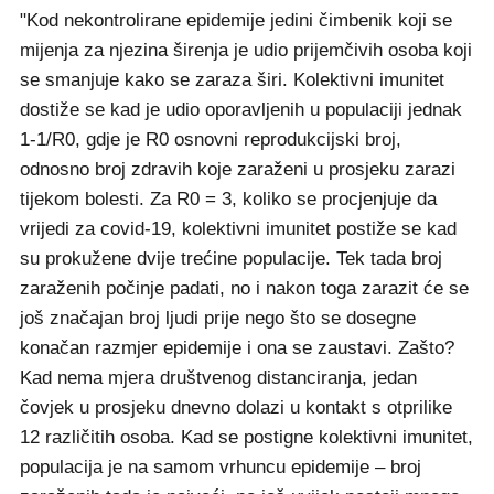
"Kod nekontrolirane epidemije jedini čimbenik koji se
mijenja za njezina širenja je udio prijemčivih osoba koji
se smanjuje kako se zaraza širi. Kolektivni imunitet
dostiže se kad je udio oporavljenih u populaciji jednak
1-1/R0, gdje je R0 osnovni reprodukcijski broj,
odnosno broj zdravih koje zaraženi u prosjeku zarazi
tijekom bolesti. Za R0 = 3, koliko se procjenjuje da
vrijedi za covid-19, kolektivni imunitet postiže se kad
su prokužene dvije trećine populacije. Tek tada broj
zaraženih počinje padati, no i nakon toga zarazit će se
još značajan broj ljudi prije nego što se dosegne
konačan razmjer epidemije i ona se zaustavi. Zašto?
Kad nema mjera društvenog distanciranja, jedan
čovjek u prosjeku dnevno dolazi u kontakt s otprilike
12 različitih osoba. Kad se postigne kolektivni imunitet,
populacija je na samom vrhuncu epidemije – broj