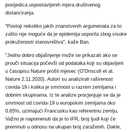
posljedica uspostavljenih mjera društvenog
distanciranja.
"Postoji nekoliko jakih znanstvenih argumenata za to
zašto nije moguće da je epidemija usporila zbog visoke
prokuženosti stanovništva", kaže Ban.
"Jedno dobro objašnjenje može se prikazati ako se
prouči situacija počevši od podataka koji su objavljeni
u časopisu Nature prošli mjesec (O’Driscoll et al.
Nature 2.11.2020). Autori su analizirali raširenost
covida-19 i kolika je smrtnost u raznim zemljama i
dobnim skupinama. Iz te analize procjenjuje se da je
smrtnost od covida-19 u europskim zemljama oko
0.65%, uzimajući Francusku kao referentnu zemlju.
Važno je napomenuti da je to IFR, broj ljudi koji će
preminuti u odnosu na ukupan broj zaraženih. Dakle,