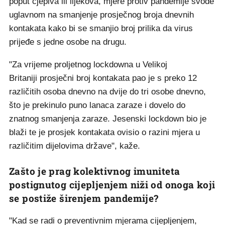
poput cjepiva ili lijekova, mjere protiv pandemije svode
uglavnom na smanjenje prosječnog broja dnevnih
kontakata kako bi se smanjio broj prilika da virus
prijeđe s jedne osobe na drugu.
"Za vrijeme proljetnog lockdowna u Velikoj
Britaniji prosječni broj kontakata pao je s preko 12
različitih osoba dnevno na dvije do tri osobe dnevno,
što je prekinulo puno lanaca zaraze i dovelo do
znatnog smanjenja zaraze. Jesenski lockdown bio je
blaži te je prosjek kontakata ovisio o razini mjera u
različitim dijelovima države", kaže.
Zašto je prag kolektivnog imuniteta
postignutog cijepljenjem niži od onoga koji
se postiže širenjem pandemije?
"Kad se radi o preventivnim mjerama cijepljenjem,