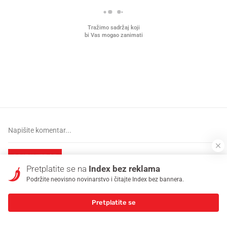
Što povezuje Lexus i
Kako su im čepovi boca d
legendarnog Ponyja?
nagradu od 10.000 eura
vjerovali"
PRIJAVITE SE
Pretplatite se na
Index bez reklama
Podržite neovisno novinarstvo i čitajte Index bez bannera.
KOMENTARI
(0)
Pretplatite se
Trenutno nema komentara.