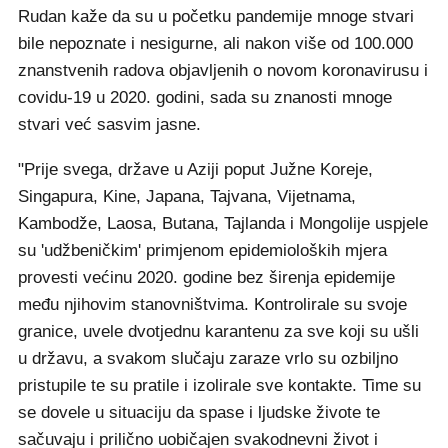
Rudan kaže da su u početku pandemije mnoge stvari
bile nepoznate i nesigurne, ali nakon više od 100.000
znanstvenih radova objavljenih o novom koronavirusu i
covidu-19 u 2020. godini, sada su znanosti mnoge
stvari već sasvim jasne.
"Prije svega, države u Aziji poput Južne Koreje,
Singapura, Kine, Japana, Tajvana, Vijetnama,
Kambodže, Laosa, Butana, Tajlanda i Mongolije uspjele
su 'udžbeničkim' primjenom epidemioloških mjera
provesti većinu 2020. godine bez širenja epidemije
među njihovim stanovništvima. Kontrolirale su svoje
granice, uvele dvotjednu karantenu za sve koji su ušli
u državu, a svakom slučaju zaraze vrlo su ozbiljno
pristupile te su pratile i izolirale sve kontakte. Time su
se dovele u situaciju da spase i ljudske živote te
sačuvaju i prilično uobičajen svakodnevni život i