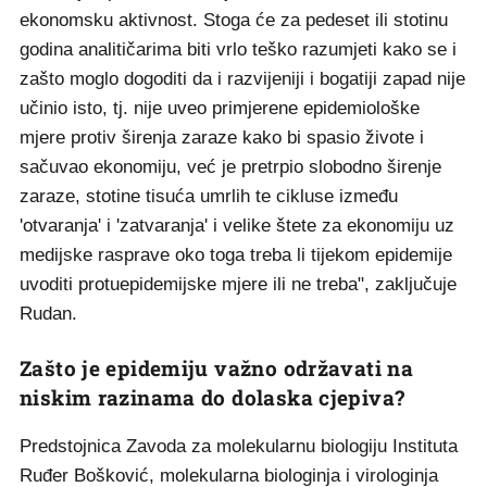
ekonomsku aktivnost. Stoga će za pedeset ili stotinu
godina analitičarima biti vrlo teško razumjeti kako se i
zašto moglo dogoditi da i razvijeniji i bogatiji zapad nije
učinio isto, tj. nije uveo primjerene epidemiološke
mjere protiv širenja zaraze kako bi spasio živote i
sačuvao ekonomiju, već je pretrpio slobodno širenje
zaraze, stotine tisuća umrlih te cikluse između
'otvaranja' i 'zatvaranja' i velike štete za ekonomiju uz
medijske rasprave oko toga treba li tijekom epidemije
uvoditi protuepidemijske mjere ili ne treba", zaključuje
Rudan.
Zašto je epidemiju važno održavati na
niskim razinama do dolaska cjepiva?
Predstojnica Zavoda za molekularnu biologiju Instituta
Ruđer Bošković, molekularna biologinja i virologinja