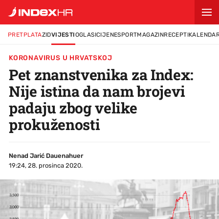
PRETPLATA
ZID
VIJESTI
OGLASI
CIJENE
SPORT
MAGAZIN
RECEPTI
KALENDA
KORONAVIRUS U HRVATSKOJ
Pet znanstvenika za Index:
Nije istina da nam brojevi
padaju zbog velike
prokuženosti
Nenad Jarić Dauenahuer
19:24, 28. prosinca 2020.