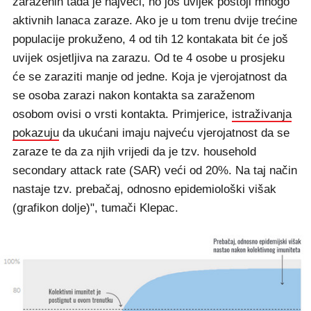
zaraženih tada je najveći, no još uvijek postoji mnogo
aktivnih lanaca zaraze. Ako je u tom trenu dvije trećine
populacije prokuženo, 4 od tih 12 kontakata bit će još
uvijek osjetljiva na zarazu. Od te 4 osobe u prosjeku
će se zaraziti manje od jedne. Koja je vjerojatnost da
se osoba zarazi nakon kontakta sa zaraženom
osobom ovisi o vrsti kontakta. Primjerice,
istraživanja
pokazuju
da ukućani imaju najveću vjerojatnost da se
zaraze te da za njih vrijedi da je tzv. household
secondary attack rate (SAR) veći od 20%. Na taj način
nastaje tzv. prebačaj, odnosno epidemiološki višak
(grafikon dolje)", tumači Klepac.