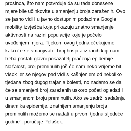
prosinca, što nam potvrđuje da su tada donesene
mjere bile učinkovite u smanjenju broja zaraženih. Ovo
se jasno vidi i u javno dostupnim podacima Google
mobility izvješća koja prikazuju znatno smanjenje
aktivnosti na razini populacije koje je počelo
uvođenjem mjera. Tijekom ovog tjedna očekujemo
kako će se smanjivati i broj hospitaliziranih koji nam
treba postati glavni pokazatelj praćenja epidemije.
Nažalost, broj preminulih još će nam neko vrijeme biti
visok jer se njegov pad vidi s kašnjenjem od nekoliko
tjedana zbog dugog trajanja bolesti, no nadamo se da
će se smanjeni broj zaraženih uskoro početi ogledati i
u smanjenom broju preminulih. Ako se zadrži sadašnja
dinamika epidemije, znatnijem smanjenju broja
preminulih možemo se nadati u prvom tjednu sljedeće
godine", poručuje Polašek.