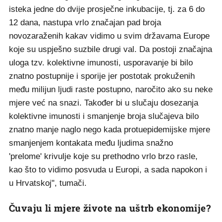
isteka jedne do dvije prosječne inkubacije, tj. za 6 do
12 dana, nastupa vrlo značajan pad broja
novozaraženih kakav vidimo u svim državama Europe
koje su uspješno suzbile drugi val. Da postoji značajna
uloga tzv. kolektivne imunosti, usporavanje bi bilo
znatno postupnije i sporije jer postotak prokuženih
među milijun ljudi raste postupno, naročito ako su neke
mjere već na snazi. Također bi u slučaju dosezanja
kolektivne imunosti i smanjenje broja slučajeva bilo
znatno manje naglo nego kada protuepidemijske mjere
smanjenjem kontakata među ljudima snažno
'prelome' krivulje koje su prethodno vrlo brzo rasle,
kao što to vidimo posvuda u Europi, a sada napokon i
u Hrvatskoj", tumači.
Čuvaju li mjere živote na uštrb ekonomije?