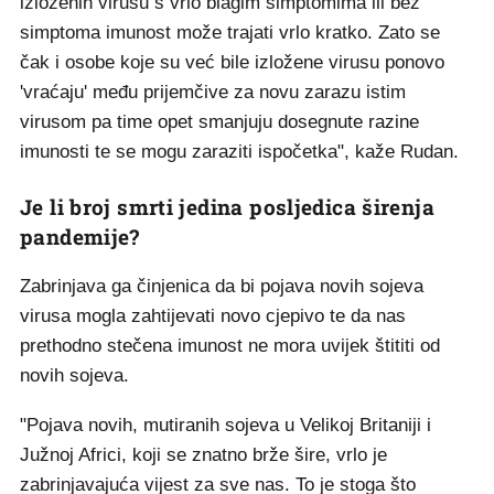
izloženih virusu s vrlo blagim simptomima ili bez
simptoma imunost može trajati vrlo kratko. Zato se
čak i osobe koje su već bile izložene virusu ponovo
'vraćaju' među prijemčive za novu zarazu istim
virusom pa time opet smanjuju dosegnute razine
imunosti te se mogu zaraziti ispočetka", kaže Rudan.
Je li broj smrti jedina posljedica širenja
pandemije?
Zabrinjava ga činjenica da bi pojava novih sojeva
virusa mogla zahtijevati novo cjepivo te da nas
prethodno stečena imunost ne mora uvijek štititi od
novih sojeva.
"Pojava novih, mutiranih sojeva u Velikoj Britaniji i
Južnoj Africi, koji se znatno brže šire, vrlo je
zabrinjavajuća vijest za sve nas. To je stoga što