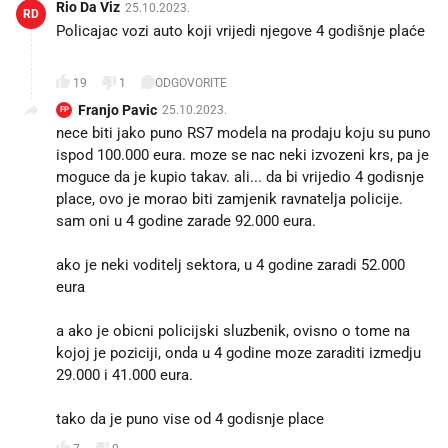
Rio Da Viz
25.10.2023.
RD
Policajac vozi auto koji vrijedi njegove 4 godišnje plaće
🤔🤨
19
1
ODGOVORITE
Franjo Pavic
25.10.2023.
FP
nece biti jako puno RS7 modela na prodaju koju su puno
ispod 100.000 eura. moze se nac neki izvozeni krs, pa je
moguce da je kupio takav. ali... da bi vrijedio 4 godisnje
place, ovo je morao biti zamjenik ravnatelja policije.
sam oni u 4 godine zarade 92.000 eura.
ako je neki voditelj sektora, u 4 godine zaradi 52.000
eura
a ako je obicni policijski sluzbenik, ovisno o tome na
kojoj je poziciji, onda u 4 godine moze zaraditi izmedju
29.000 i 41.000 eura.
tako da je puno vise od 4 godisnje place