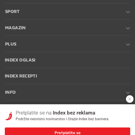
SPORT
MAGAZIN
PLUS
INDEX OGLASI
INDEX RECEPTI
INFO
Oglašavanje
Zaposli se na Indexu
Kontakt
Impressum
Uvjeti
Pretplatite se na
Index bez reklama
korištenja
Postavke kolačića
Podržite neovisno novinarstvo i čitajte Index bez bannera.
Pretplatite se