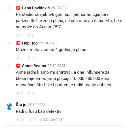
7
0
Leon Davidović
25.10.2023.
LD
Pa štedio čovjek 5-6 godina.... jeo samo žgance i
parizer. Režije žena plaća, a kuću ostavio ćaća. Eto, tako
se može do Audija. RS7.
4
0
Hop Hop
25.10.2023.
HH
Mozda malo vise od 4 godisnje place.
3
0
Samo Realno
25.10.2023.
SR
Ajme jadni li smo mi smrtnici, a one influnsere za
blesiranje emođijima plaćaju 10 000 - 80 000 eura
mjesečno, što teže i poštenije radiš manje dobiješ.
1
0
Šta je
25.10.2023.
Radi u fušu kao detektiv
21
0
ODGOVORITE