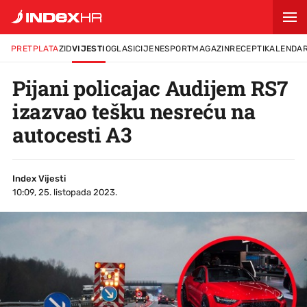
PRETPLATA
ZID
VIJESTI
OGLASI
CIJENE
SPORT
MAGAZIN
RECEPTI
KALENDA
Pijani policajac Audijem RS7
izazvao tešku nesreću na
autocesti A3
Index Vijesti
10:09, 25. listopada 2023.