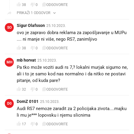
38
0
ODGOVORITE
PRIKAŽI 1 ODGOVOR
Sigur Olafsson
25.10.2023.
SO
ovo je zapravo dobra reklama za zapošljavanje u MUPu
.... ni manje ni više, nego RS7, zanimljivo
38
0
ODGOVORITE
mb horvat
25.10.2023.
MH
Pa tko može voziti audi rs 7,? lokalni murjak sigurno ne,
ali i to je samo kod nas normalno i da nitko ne postavi
pitanje, od kuda pare?
32
0
ODGOVORITE
DomZ 0101
25.10.2023.
D0
Audi RS7 nemoze zaradit za 2 policijaka zivota....majku
li mu je*** lopovsku i njemu slicnima
17
0
ODGOVORITE