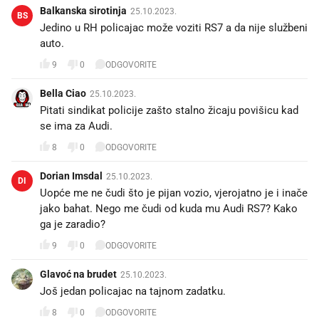
Balkanska sirotinja
25.10.2023.
BS
Jedino u RH policajac može voziti RS7 a da nije službeni
auto.
9
0
ODGOVORITE
Bella Ciao
25.10.2023.
Pitati sindikat policije zašto stalno žicaju povišicu kad
se ima za Audi.
8
0
ODGOVORITE
Dorian Imsdal
25.10.2023.
DI
Uopće me ne čudi što je pijan vozio, vjerojatno je i inače
jako bahat. Nego me čudi od kuda mu Audi RS7? Kako
ga je zaradio?
9
0
ODGOVORITE
Glavoć na brudet
25.10.2023.
Još jedan policajac na tajnom zadatku.
8
0
ODGOVORITE