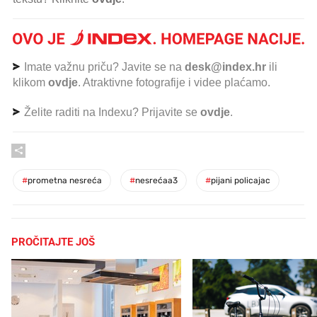
Imate važnu priču? Javite se na
desk@index.hr
ili
klikom
ovdje
. Atraktivne fotografije i videe plaćamo.
Želite raditi na Indexu? Prijavite se
ovdje
.
#
prometna nesreća
#
nesrećaa3
#
pijani policajac
PROČITAJTE JOŠ