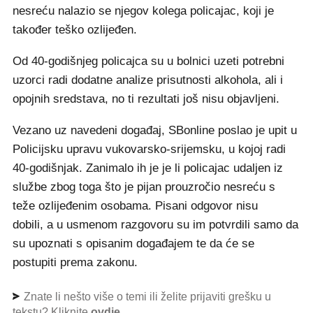
nesreću nalazio se njegov kolega policajac, koji je
također teško ozlijeđen.
Od 40-godišnjeg policajca su u bolnici uzeti potrebni
uzorci radi dodatne analize prisutnosti alkohola, ali i
opojnih sredstava, no ti rezultati još nisu objavljeni.
Vezano uz navedeni događaj, SBonline poslao je upit u
Policijsku upravu vukovarsko-srijemsku, u kojoj radi
40-godišnjak. Zanimalo ih je je li policajac udaljen iz
službe zbog toga što je pijan prouzročio nesreću s
teže ozlijeđenim osobama. Pisani odgovor nisu
dobili, a u usmenom razgovoru su im potvrdili samo da
su upoznati s opisanim događajem te da će se
postupiti prema zakonu.
Znate li nešto više o temi ili želite prijaviti grešku u
tekstu? Kliknite
ovdje
.