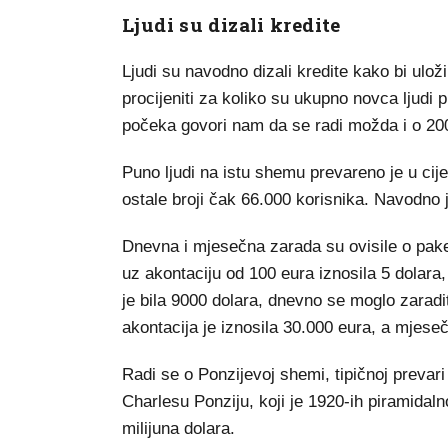
Ljudi su dizali kredite
Ljudi su navodno dizali kredite kako bi uloži
procijeniti za koliko su ukupno novca ljudi 
počeka govori nam da se radi možda i o 200
Puno ljudi na istu shemu prevareno je u cij
ostale broji čak 66.000 korisnika. Navodno j
Dnevna i mjesečna zarada su ovisile o pake
uz akontaciju od 100 eura iznosila 5 dolara
je bila 9000 dolara, dnevno se moglo zaradi
akontacija je iznosila 30.000 eura, a mjese
Radi se o Ponzijevoj shemi, tipičnoj prevari 
Charlesu Ponziju, koji je 1920-ih piramida
milijuna dolara.