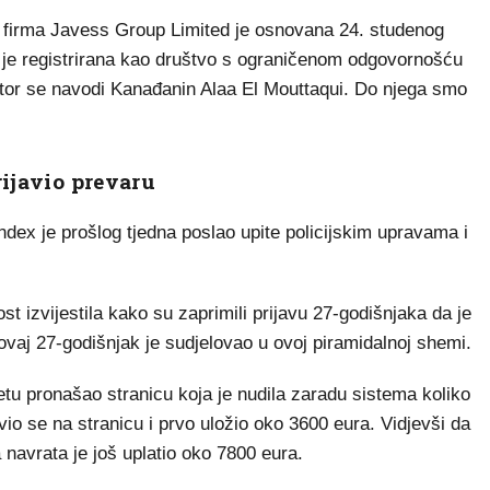
 firma Javess Group Limited je osnovana 24. studenog
a je registrirana kao društvo s ograničenom odgovornošću
ktor se navodi Kanađanin Alaa El Mouttaqui. Do njega smo
rijavio prevaru
ndex je prošlog tjedna poslao upite policijskim upravama i
st izvijestila kako su zaprimili prijavu 27-godišnjaka da je
vaj 27-godišnjak je sudjelovao u ovoj piramidalnoj shemi.
rnetu pronašao stranicu koja je nudila zaradu sistema koliko
avio se na stranicu i prvo uložio oko 3600 eura. Vidjevši da
a navrata je još uplatio oko 7800 eura.