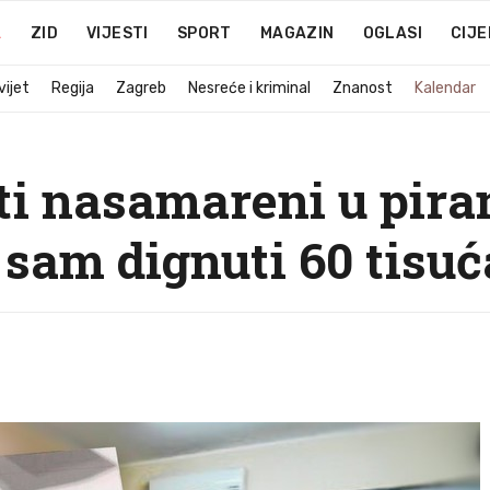
A
ZID
VIJESTI
SPORT
MAGAZIN
OGLASI
CIJE
vijet
Regija
Zagreb
Nesreće i kriminal
Znanost
Kalendar
i nasamareni u pira
sam dignuti 60 tisuć