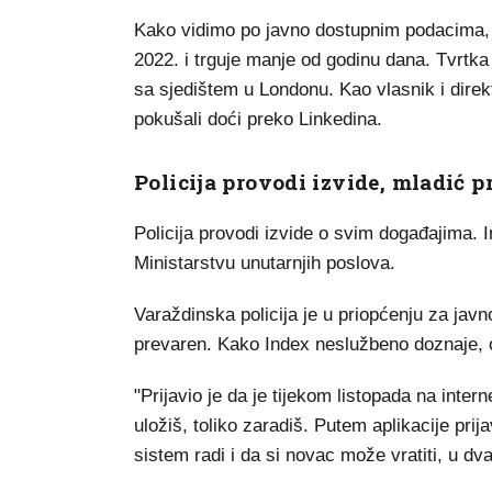
Kako vidimo po javno dostupnim podacima,
2022. i trguje manje od godinu dana. Tvrtk
sa sjedištem u Londonu. Kao vlasnik i dire
pokušali doći preko Linkedina.
Policija provodi izvide, mladić p
Policija provodi izvide o svim događajima. I
Ministarstvu unutarnjih poslova.
Varaždinska policija je u priopćenju za javno
prevaren. Kako Index neslužbeno doznaje, o
"Prijavio je da je tijekom listopada na inte
uložiš, toliko zaradiš. Putem aplikacije prij
sistem radi i da si novac može vratiti, u dv