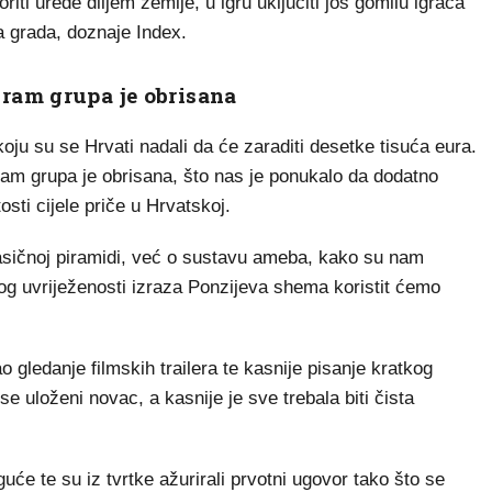
riti urede diljem zemlje, u igru uključiti još gomilu igrača
ka grada, doznaje Index.
ram grupa je obrisana
koju su se Hrvati nadali da će zaraditi desetke tisuća eura.
am grupa je obrisana, što nas je ponukalo da dodatno
sti cijele priče u Hrvatskoj.
lasičnoj piramidi, već o sustavu ameba, kako su nam
og uvriježenosti izraza Ponzijeva shema koristit ćemo
 gledanje filmskih trailera te kasnije pisanje kratkog
e uloženi novac, a kasnije je sve trebala biti čista
uće te su iz tvrtke ažurirali prvotni ugovor tako što se