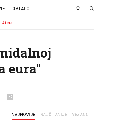
NE
OSTALO
Afere
midalnoj
a eura"
NAJNOVIJE
NAJČITANIJE
VEZANO