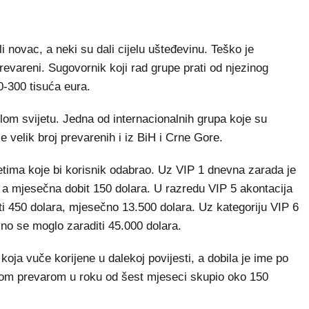
li novac, a neki su dali cijelu ušteđevinu. Teško je
prevareni. Sugovornik koji rad grupe prati od njezinog
-300 tisuća eura.
elom svijetu. Jedna od internacionalnih grupa koje su
e velik broj prevarenih i iz BiH i Crne Gore.
tima koje bi korisnik odabrao. Uz VIP 1 dnevna zarada je
, a mjesečna dobit 150 dolara. U razredu VIP 5 akontacija
ti 450 dolara, mjesečno 13.500 dolara. Uz kategoriju VIP 6
čno se moglo zaraditi 45.000 dolara.
koja vuče korijene u dalekoj povijesti, a dobila je ime po
lnom prevarom u roku od šest mjeseci skupio oko 150