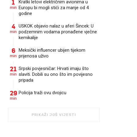
1
Kratki letovi električnim avionima u
min
Europu bi mogli stići za manje od 4
godine
4
USKOK objavio nalaz u aferi Šincek: U
min
podzemnim vodama pronađene vječne
kemikalije
6
Meksički influencer ubijen tijekom
min
prijenosa uživo
21
Srpski povjesničar: Hrvati imaju što
min
slaviti. Dobili su ono što im povijesno
pripada
29
Policija traži ovu dvojicu
min
PRIKAŽI JOŠ VIJESTI