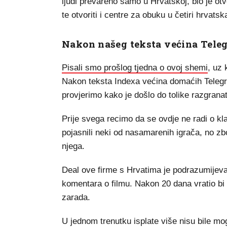
ljudi prevareno samo u Hrvatskoj, bio je otvo
te otvoriti i centre za obuku u četiri hrvats
Nakon našeg teksta većina Teleg
Pisali smo prošlog tjedna o ovoj shemi
, uz 
Nakon teksta Indexa većina domaćih Telegr
provjerimo kako je došlo do tolike razgranato
Prije svega recimo da se ovdje ne radi o k
pojasnili neki od nasamarenih igrača, no zb
njega.
Deal ove firme s Hrvatima je podrazumijevao
komentara o filmu. Nakon 20 dana vratio bi s
zarada.
U jednom trenutku isplate više nisu bile mog