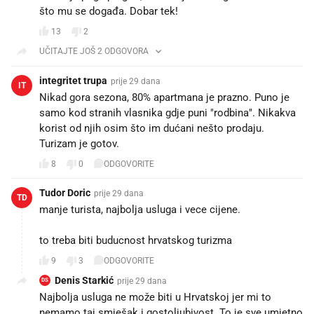
što mu se događa. Dobar tek! 😘
13
2
UČITAJTE JOŠ 2 ODGOVORA
integritet trupa
prije 29 dana
IT
Nikad gora sezona, 80% apartmana je prazno. Puno je
samo kod stranih vlasnika gdje puni "rodbina". Nikakva
korist od njih osim što im dućani nešto prodaju.
Turizam je gotov.
8
0
ODGOVORITE
Tudor Doric
prije 29 dana
TD
manje turista, najbolja usluga i vece cijene.
to treba biti buducnost hrvatskog turizma
9
3
ODGOVORITE
Denis Starkić
prije 29 dana
DS
Najbolja usluga ne može biti u Hrvatskoj jer mi to
nemamo taj smješak i gostoljubivost. To je sve umjetno