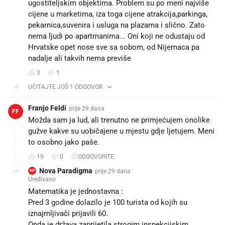
ugostiteljskim objektima. Problem su po meni najviše
cijene u marketima, iza toga cijene atrakcija,parkinga,
pekarnica,suvenira i usluga na plazama i slično. Zato
nema ljudi po apartmanima... Oni koji ne odustaju od
Hrvatske opet nose sve sa sobom, od Nijemaca pa
nadalje ali takvih nema previše
3
1
UČITAJTE JOŠ 1 ODGOVOR
Franjo Feldi
prije 29 dana
FF
Možda sam ja lud, ali trenutno ne primjećujem onolike
gužve kakve su uobičajene u mjestu gdje ljetujem. Meni
to osobno jako paše.
19
0
ODGOVORITE
Nova Paradigma
prije 29 dana
NP
Uređivano
Matematika je jednostavna :
Pred 3 godine dolazilo je 100 turista od kojih su
iznajmljivači prijavili 60.
Onda je država zaprijetila strogim inspekcijskim