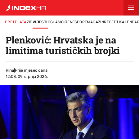
PRETPLATA
ZID
VIJESTI
OGLASI
CIJENE
SPORT
MAGAZIN
RECEPTI
KALENDA
Plenković: Hrvatska je na
limitima turističkih brojki
Hina
|
Prije mjesec dana
12:08, 09. srpnja 2026.