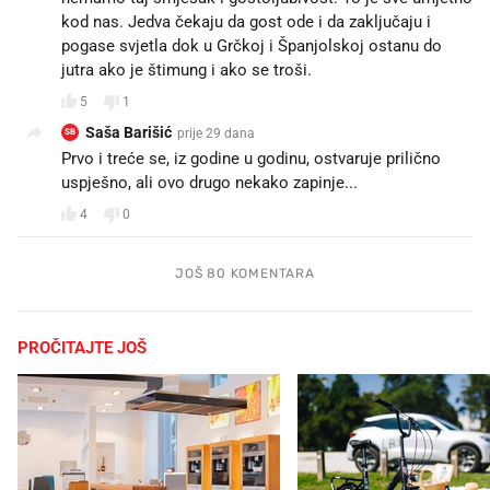
kod nas. Jedva čekaju da gost ode i da zaključaju i
pogase svjetla dok u Grčkoj i Španjolskoj ostanu do
jutra ako je štimung i ako se troši.
5
1
Saša Barišić
prije 29 dana
SB
Prvo i treće se, iz godine u godinu, ostvaruje prilično
uspješno, ali ovo drugo nekako zapinje...
4
0
JOŠ 80 KOMENTARA
PROČITAJTE JOŠ