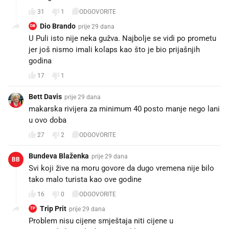
31
1
ODGOVORITE
Dio Brando
prije 29 dana
DB
U Puli isto nije neka gužva. Najbolje se vidi po prometu
jer još nismo imali kolaps kao što je bio prijašnjih
godina
17
1
Bett Davis
prije 29 dana
makarska rivijera za minimum 40 posto manje nego lani
u ovo doba
27
2
ODGOVORITE
Bundeva Blaženka
prije 29 dana
BB
Svi koji žive na moru govore da dugo vremena nije bilo
tako malo turista kao ove godine
16
0
ODGOVORITE
Trip Prit
prije 29 dana
TP
Problem nisu cijene smještaja niti cijene u