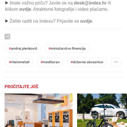
Imate važnu priču? Javite se na
desk@index.hr
ili
klikom
ovdje
. Atraktivne fotografije i videe plaćamo.
Želite raditi na Indexu? Prijavite se
ovdje
.
#
andrej plenković
#
ministarstvo financija
#
rheinmetall
#
mediteran
#
državne obveznice
PROČITAJTE JOŠ