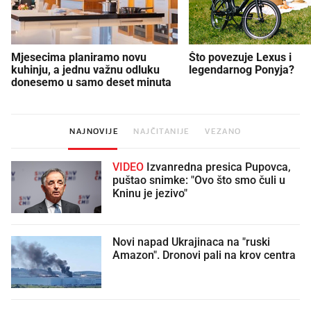
Mjesecima planiramo novu
Što povezuje Lexus i
kuhinju, a jednu važnu odluku
legendarnog Ponyja?
donesemo u samo deset minuta
NAJNOVIJE
NAJČITANIJE
VEZANO
VIDEO
Izvanredna presica Pupovca,
puštao snimke: "Ovo što smo čuli u
Kninu je jezivo"
Novi napad Ukrajinaca na "ruski
Amazon". Dronovi pali na krov centra