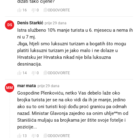
dizati tako cijene?
16
0
ODGOVORITE
Denis Starkić
prije 29 dana
DS
Istra službeno 10% manje turista u 6. mjesecu a nema ih
ni u 7 mj.
Jbga, htjeli smo luksuzni turizam a bogatih što mogu
platiti luksuzni turizam je jako malo i ne dolaze u
Hrvatsku jer Hrvatska nikad nije bila luksuzna
desninacija.
14
0
ODGOVORITE
mar mata
prije 29 dana
MM
Gospodine Plenkoviću, netko Vas debelo laže oko
brojka turista jer se na oko vidi da ih je manje, jedino
ako su to oni turisti koji dođu proć granicu pa odmah
nazad. Ministar Glavonja zajedno sa onim uhlje**m od
Stanišića muljaju sa brojkama jer štite svoje fotelje i
pozicije...
13
0
ODGOVORITE