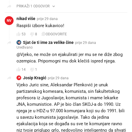
PRIKAŽI 1 ODGOVOR
nikad više
prije 29 dana
NV
Raspiši izbore kukavico!
53
8
ODGOVORITE
Sjat će ti ime za velike čine
prije 29 dana
Uređivano
@Vjeko, ne može on ejakulirati jer mu se ne diže zbog
ozempica. Pripomogni mu dok klečiš ispred njega.
14
1
Josip Kragić
prije 29 dana
JK
Vjeko Juric sine, Aleksandar Plenković je unuk
partizanskog komesara, komunista, sin fakultetskog
profesora iz Jugoslavije, komunista i mame lekarke
JNA, komunistice. AP je bio član SKOJ-a do 1990. Uz
njega je u HDZ-u 97.000 komunjara koji su do 1991. bili
u savezu komunista jugoslavije. Tako da jedina
ejakulacija koja se događa su sve te komunjare ravno
niz tvoje priglupo grlo, nedovoljno inteligentno da shvati