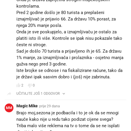
kontrolama.
Pred 2 godine došlo je 80 turista a preplašeni
iznajmljivač je prijavio 66. Za državu 10% porast, za
njega 20% manje posla.
Onda je sve poskupjelo, a iznajmljivaču je ostalo za
platiti isto ili više. Kontrole se ipak nisu pokazale tako
česte ni stroge.
Sad je došlo 70 turista a prijavljeno ih je 65. Za državu
1% manje, za iznajmljivača i prolaznika - osjetno manja
gužva nego pred 3 godine.
Iste brojke se odnose i na fiskalizirane račune, tako da
je državi ipak sasvim dobro i (još) nije zabrinuta.
2
0
UČITAJTE JOŠ 1 ODGOVOR
Magic Mike
prije 29 dana
MM
Brajo moj,sezona je podbacila i to je ok da se mnogi
nauče kako nije u redu tako podizat cijene svega?
Triba malo više reklema na tv o tome da se ne isplati