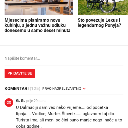
Mjesecima planiramo novu
Što povezuje Lexus i
kuhinju, a jednu važnu odluku
legendarnog Ponyja?
donesemo u samo deset minuta
PRIJAVITE SE
KOMENTARI
(125)
G. G.
prije 29 dana
GG
U Dalmaciji sam već neko vrijeme.... od početka
lipnja.... Vodice, Murter, Šibenik..... uglavnom taj dio.
Turista ima, ali meni se čini puno manje nego inače u to
doba godine..