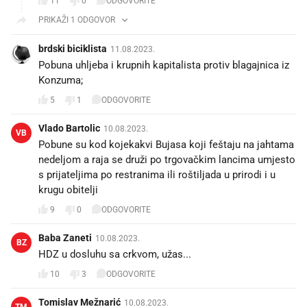
11
0
ODGOVORITE
PRIKAŽI 1 ODGOVOR
brdski biciklista
11.08.2023.
Pobuna uhljeba i krupnih kapitalista protiv blagajnica iz
Konzuma;
5
1
ODGOVORITE
Vlado Bartolic
10.08.2023.
VB
Pobune su kod kojekakvi Bujasa koji feštaju na jahtama
nedeljom a raja se druži po trgovačkim lancima umjesto
s prijateljima po restranima ili roštiljada u prirodi i u
krugu obitelji
9
0
ODGOVORITE
Baba Zaneti
10.08.2023.
BZ
HDZ u dosluhu sa crkvom, užas...
10
3
ODGOVORITE
Tomislav Mežnarić
10.08.2023.
TM