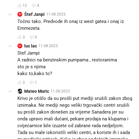
12
4
Štef Janpi
11.08.2023.
ŠJ
Točno tako. Predvode ih onaj iz west gatea i onaj iz
Emmezeta.
3
0
luc lac
11.08.2023.
LL
Stef Jampi
A radnici na benzinskim pumpama , restoranima
sto je s njima
kako to,kako to?
3
1
Mateo Muric
11.08.2023.
Krivo je otišlo da su prošli put mediji srušili zakon zbog
iznimaka. Ne mediji nego veliki trgovački centri srušili
su prošli zakon donešen za vrijeme Sanadera jer su
onda upravo mali dućani, pekare prodaja na klupama i
cvijećarnice bile izuzete od zabrane rada nedjeljom.
Tada su male iskoristili veliki centri, a koriste ih i sada