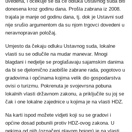
uvedena, i očekuje se da će odluka Ustavnog suda biti
donesena kroz godinu dana. Prošla zabrana iz 2008.
trajala je manje od godinu dana, tj. dok je Ustavni sud
nije srušio argumentom da su njom trgovci dovedeni u
neravnopravan položaj.
Umjesto da čekaju odluku Ustavnog suda, lokalne
vlasti su se odlučile na mudar manevar. Mnogi
blagdani i nedjelje se proglašavaju sajamskim danima
da bi se djelomično zaobišle zabrane rada, pogotovo u
gradovima i općinama kojima velik dio gospodarstva
ovisi o turizmu. Pokrenuta je svojevrsna pobuna
lokalnih vlasti državnom zakonu, a priključile su joj se
čak i one lokalne zajednice u kojima je na vlasti HDZ.
Na karti ispod možete vidjeti koji su se gradovi i
općine dosad pobunili protiv HDZ-ovog zakona. U
nekima od njih (označeni plavom bojom) je na vlasti