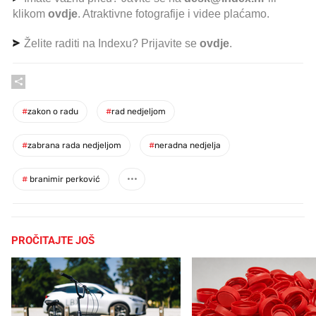
klikom
ovdje
. Atraktivne fotografije i videe plaćamo.
Želite raditi na Indexu? Prijavite se
ovdje
.
#
zakon o radu
#
rad nedjeljom
#
zabrana rada nedjeljom
#
neradna nedjelja
#
branimir perković
PROČITAJTE JOŠ