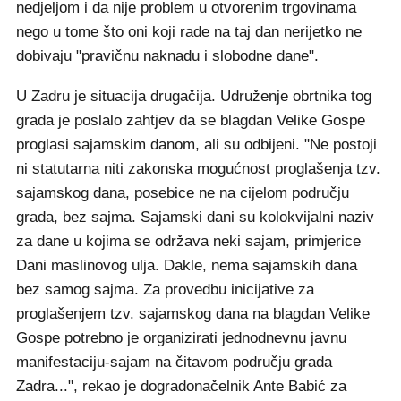
nedjeljom i da nije problem u otvorenim trgovinama
nego u tome što oni koji rade na taj dan nerijetko ne
dobivaju "pravičnu naknadu i slobodne dane".
U Zadru je situacija drugačija. Udruženje obrtnika tog
grada je poslalo zahtjev da se blagdan Velike Gospe
proglasi sajamskim danom, ali su odbijeni. "Ne postoji
ni statutarna niti zakonska mogućnost proglašenja tzv.
sajamskog dana, posebice ne na cijelom području
grada, bez sajma. Sajamski dani su kolokvijalni naziv
za dane u kojima se održava neki sajam, primjerice
Dani maslinovog ulja. Dakle, nema sajamskih dana
bez samog sajma. Za provedbu inicijative za
proglašenjem tzv. sajamskog dana na blagdan Velike
Gospe potrebno je organizirati jednodnevnu javnu
manifestaciju-sajam na čitavom području grada
Zadra...", rekao je dogradonačelnik Ante Babić za