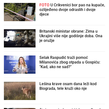
FOTO
U Crikvenici bor pao na kupače,
ozlijeđeno dvoje odraslih i dvoje
djece
Britanski ministar obrane: Zima u
Ukrajini više nije godišnje doba. Ona
je oružje
Selak Raspudić traži pomoć
Milanovića zbog otpada u Gospiću:
"Kad, ako ne sad?"
Lešina krave osam dana leži kod
Biograda, tele kruži oko nje