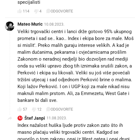
specijalisti
114
4
ODGOVORITE
Mateo Muric
10.08.2023.
Veliki trgovački centri i lanci drže gotovo 95% ukupnog
prometa i sad se.. kao.. Index i ekipa bore za male. Moš
si mislit'. Preko malih guraju interese velikih. A kad je
malim dućanima, pekarama i cvjećarnicama prošlim
Zakonom o neradnoj nedjelji bio dozvoljen rad mediji
onda su veliki upravo zbog tih iznimaka srušili zakon, a
Perković i ekipa su likovali. Veliki su još više povećali
tržišni utjecaj i sad odjednom Perković brine o malima.
Koji lažov Perković. I on i UGP koji za male nikad nisu
maknuli malim prstom. Ali, za Emmezetu, West Gate i
bankare bi dali sve.
57
12
ODGOVORITE
Štef Janpi
11.08.2023.
ŠJ
Index nažalost huška ljude protiv zakon zato što ih
masno plaćaju veliki trgovački centri. Kadgod se
govorilo o tom zakonu, onaj iz West gatea i onaj drugi