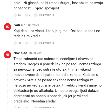
brzo ! Ni glasači ne bi trebali šutjeti, bez obzira na svoju
pripadnost ili vjeroispovijest.
16
7
ODGOVORITE
Ivan K
10.08.2023.
IK
Koji debili na vlasti. Lako je njima . Oni bas uopce i ne
rade osim kradja
38
6
ODGOVORITE
Novi Sad
10.08.2023.
NS
Treba zabraniti rad subotom, nedeljom i obavezno
sredom. Dodjes u ponedeljak na posao i nema razloga
za nervozu jer vec sutra je utorak, tj. mali vikend i
mozes uvece da se patosiras od alkohola. Kada se u
cetvrtak vratis na posao tek tada nema razloga za
nervozu jer vec sutra je petak, tj. veliki vikend i naravno
deklasiranje od alkohola. Umesto ovoga, ljudi dolaze
depresivni na posao u ponedeljak jer je vikend
predaleko. Neradna sreda!