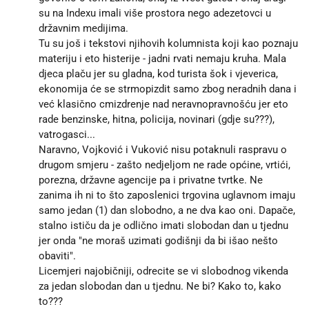
su na Indexu imali više prostora nego adezetovci u
državnim medijima.
Tu su još i tekstovi njihovih kolumnista koji kao poznaju
materiju i eto histerije - jadni rvati nemaju kruha. Mala
djeca plaču jer su gladna, kod turista šok i vjeverica,
ekonomija će se strmopizdit samo zbog neradnih dana i
već klasično cmizdrenje nad neravnopravnošću jer eto
rade benzinske, hitna, policija, novinari (gdje su???),
vatrogasci...
Naravno, Vojković i Vuković nisu potaknuli raspravu o
drugom smjeru - zašto nedjeljom ne rade općine, vrtići,
porezna, državne agencije pa i privatne tvrtke. Ne
zanima ih ni to što zaposlenici trgovina uglavnom imaju
samo jedan (1) dan slobodno, a ne dva kao oni. Dapače,
stalno ističu da je odlično imati slobodan dan u tjednu
jer onda "ne moraš uzimati godišnji da bi išao nešto
obaviti".
Licemjeri najobičniji, odrecite se vi slobodnog vikenda
za jedan slobodan dan u tjednu. Ne bi? Kako to, kako
to???