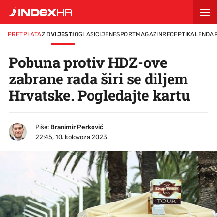
PRETPLATA
ZID
VIJESTI
OGLASI
CIJENE
SPORT
MAGAZIN
RECEPTI
KALENDA
Pobuna protiv HDZ-ove
zabrane rada širi se diljem
Hrvatske. Pogledajte kartu
Piše:
Branimir Perković
22:45, 10. kolovoza 2023.