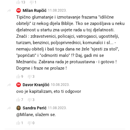
13
1
Milan Rupčić
11.08.2023.
MR
Tipično glumatanje i izmotavanje frazama "idilične
obitelji" iz nekog dijela Biblije. Tko se zapošljava u neku
djelatnost u startu zna uvjete rada u toj djelatnosti.
Znači : zdravstvenici, policajci, vatrogasci, ugostitelji,
turizam, benzinci, poljoprivrednici, komunalci i sl... -
nemaju obitelj i baš toga dana ne žele "sjesti za stol",
"popričati" i "odmoriti malo" !? Daj, gadi mi se
Mežnariću. Zabrana rada je protuustavna - i gotovo !
Dogme i fraze ne prolaze !
9
3
Davor Kranjčić
10.08.2023.
DK
ovo je kapitalizam, eto ti odgovor
7
3
Sandra Perić
11.08.2023.
@Milane, slažem se.
1
0