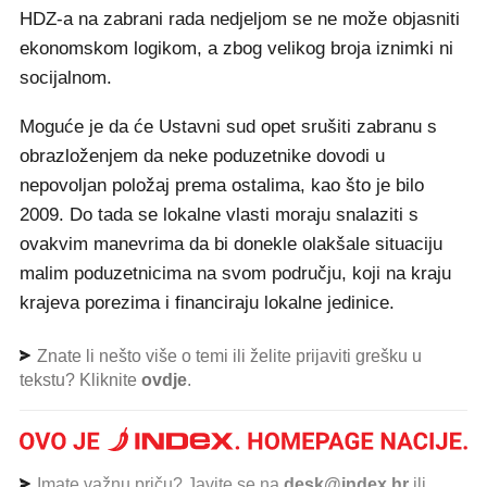
HDZ-a na zabrani rada nedjeljom se ne može objasniti
ekonomskom logikom, a zbog velikog broja iznimki ni
socijalnom.
Moguće je da će Ustavni sud opet srušiti zabranu s
obrazloženjem da neke poduzetnike dovodi u
nepovoljan položaj prema ostalima, kao što je bilo
2009. Do tada se lokalne vlasti moraju snalaziti s
ovakvim manevrima da bi donekle olakšale situaciju
malim poduzetnicima na svom području, koji na kraju
krajeva porezima i financiraju lokalne jedinice.
Znate li nešto više o temi ili želite prijaviti grešku u
tekstu? Kliknite
ovdje
.
Imate važnu priču? Javite se na
desk@index.hr
ili