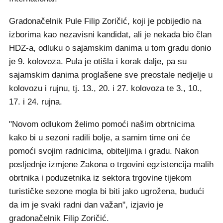
Gradonačelnik Pule Filip Zoričić, koji je pobijedio na
izborima kao nezavisni kandidat, ali je nekada bio član
HDZ-a, odluku o sajamskim danima u tom gradu donio
je 9. kolovoza. Pula je otišla i korak dalje, pa su
sajamskim danima proglašene sve preostale nedjelje u
kolovozu i rujnu, tj. 13., 20. i 27. kolovoza te 3., 10.,
17. i 24. rujna.
"Novom odlukom želimo pomoći našim obrtnicima
kako bi u sezoni radili bolje, a samim time oni će
pomoći svojim radnicima, obiteljima i gradu. Nakon
posljednje izmjene Zakona o trgovini egzistencija malih
obrtnika i poduzetnika iz sektora trgovine tijekom
turističke sezone mogla bi biti jako ugrožena, budući
da im je svaki radni dan važan", izjavio je
gradonačelnik Filip Zoričić.