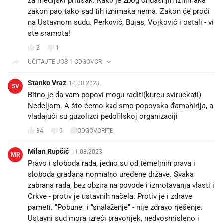
za medijski pritisak. Kako je zbog ondašnjih iznimaka
zakon pao tako sad tih iznimaka nema. Zakon će proći
na Ustavnom sudu. Perković, Bujas, Vojković i ostali - vi
ste sramota!
2
1
UČITAJTE JOŠ 1 ODGOVOR
Stanko Vraz
10.08.2023.
SV
Bitno je da vam popovi mogu raditi(kurcu sviruckati)
Nedeljom. A što ćemo kad smo popovska đamahirija, a
vladajući su guzolizci pedofilskoj organizaciji
34
9
ODGOVORITE
Milan Rupčić
11.08.2023.
MR
Pravo i sloboda rada, jedno su od temeljnih prava i
sloboda građana normalno uređene države. Svaka
zabrana rada, bez obzira na povode i izmotavanja vlasti i
Crkve - protiv je ustavnih načela. Protiv je i zdrave
pameti. "Pobune" i "snalaženje" - nije zdravo rješenje.
Ustavni sud mora izreći pravorijek, nedvosmisleno i