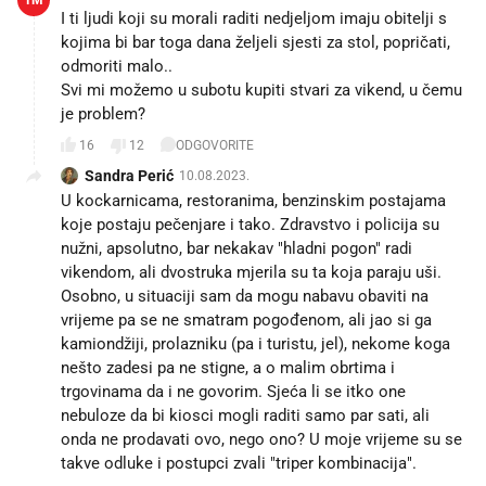
I ti ljudi koji su morali raditi nedjeljom imaju obitelji s
kojima bi bar toga dana željeli sjesti za stol, popričati,
odmoriti malo..
Svi mi možemo u subotu kupiti stvari za vikend, u čemu
je problem?
16
12
ODGOVORITE
Sandra Perić
10.08.2023.
U kockarnicama, restoranima, benzinskim postajama
koje postaju pečenjare i tako. Zdravstvo i policija su
nužni, apsolutno, bar nekakav "hladni pogon" radi
vikendom, ali dvostruka mjerila su ta koja paraju uši.
Osobno, u situaciji sam da mogu nabavu obaviti na
vrijeme pa se ne smatram pogođenom, ali jao si ga
kamiondžiji, prolazniku (pa i turistu, jel), nekome koga
nešto zadesi pa ne stigne, a o malim obrtima i
trgovinama da i ne govorim. Sjeća li se itko one
nebuloze da bi kiosci mogli raditi samo par sati, ali
onda ne prodavati ovo, nego ono? U moje vrijeme su se
takve odluke i postupci zvali "triper kombinacija".