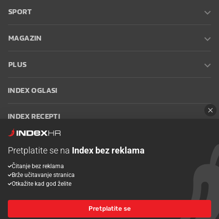
SPORT
MAGAZIN
PLUS
INDEX OGLASI
INDEX RECEPTI
INFO
Pretplatite se na
Index bez reklama
Čitanje bez reklama
Oglašavanje
Zaposli se na Indexu
Kontakt
Impressum
Uvjeti
Brže učitavanje stranica
korištenja
Postavke kolačića
Otkažite kad god želite
Pretplatite se
© 2026 Index