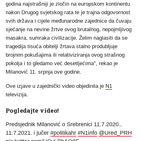
godina najstrašniji je zločin na europskom kontinentu
nakon Drugog svjetskog rata te je trajna odgovornost
svih država i cijele međunarodne zajednice da čuvaju
sjećanje na nevine žrtve ovog brutalnog, nepojmljivog
masakra, sumraka civilizacije. Želim naglasiti da se
tragedija tisuća obitelji žrtava stalno produbljuje
brojnim pokušajima ili relativiziranja ovog strašnog
pokolja i to gledamo već desetljećima", rekao je
Milanović 11. srpnja ove godine.
Ove izjave u zajednički video objedinila je
N1
televizija.
Pogledajte video!
Predsjednik Milanović o Srebrenici 11.7.2020.,
11.7.2021. i jučer
#politikahr
#N1info
@Ured_PRH