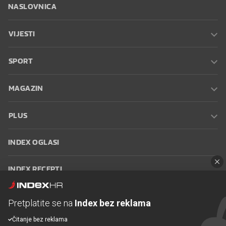
NASLOVNICA
VIJESTI
SPORT
MAGAZIN
PLUS
INDEX OGLASI
INDEX RECEPTI
INFO
Pretplatite se na
Index bez reklama
Čitanje bez reklama
Oglašavanje
Zaposli se na Indexu
Kontakt
Impressum
Uvjeti