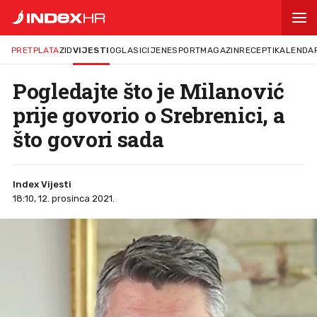
PRETPLATA
ZID
VIJESTI
OGLASI
CIJENE
SPORT
MAGAZIN
RECEPTI
KALENDA
Pogledajte što je Milanović
prije govorio o Srebrenici, a
što govori sada
Index Vijesti
18:10, 12. prosinca 2021.