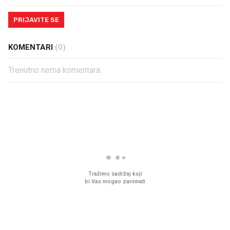
PRIJAVITE SE
KOMENTARI
(0)
Trenutno nema komentara.
PROČITAJTE JOŠ
Mjesecima planiramo novu
Što povezuje Lexus i
kuhinju, a jednu važnu odluku
legendarnog Ponyja?
donesemo u samo deset