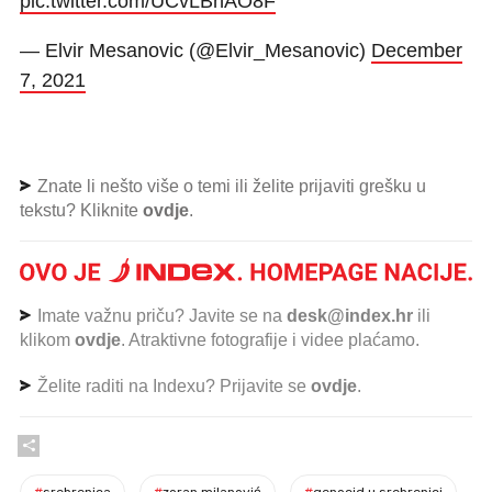
pic.twitter.com/UCvLBhAO8F
— Elvir Mesanovic (@Elvir_Mesanovic)
December
7, 2021
Znate li nešto više o temi ili želite prijaviti grešku u
tekstu? Kliknite
ovdje
.
Imate važnu priču? Javite se na
desk@index.hr
ili
klikom
ovdje
. Atraktivne fotografije i videe plaćamo.
Želite raditi na Indexu? Prijavite se
ovdje
.
#
srebrenica
#
zoran milanović
#
genocid u srebrenici