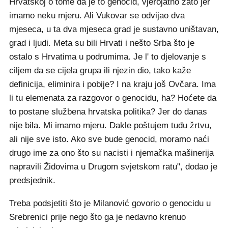
Hrvatskoj o tome da je to genocid, vjerojatno zato jer
imamo neku mjeru. Ali Vukovar se odvijao dva
mjeseca, u ta dva mjeseca grad je sustavno uništavan,
grad i ljudi. Meta su bili Hrvati i nešto Srba što je
ostalo s Hrvatima u podrumima. Je l' to djelovanje s
ciljem da se cijela grupa ili njezin dio, tako kaže
definicija, eliminira i pobije? I na kraju još Ovčara. Ima
li tu elemenata za razgovor o genocidu, ha? Hoćete da
to postane službena hrvatska politika? Jer do danas
nije bila. Mi imamo mjeru. Dakle poštujem tuđu žrtvu,
ali nije sve isto. Ako sve bude genocid, moramo naći
drugo ime za ono što su nacisti i njemačka mašinerija
napravili Židovima u Drugom svjetskom ratu", dodao je
predsjednik.
Treba podsjetiti što je Milanović govorio o genocidu u
Srebrenici prije nego što ga je nedavno krenuo