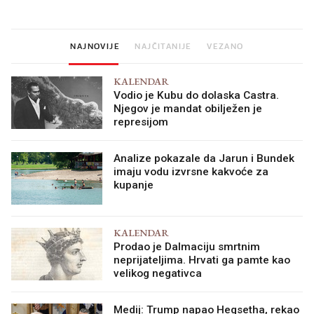
minuta
NAJNOVIJE
NAJČITANIJE
VEZANO
KALENDAR
Vodio je Kubu do dolaska Castra.
Njegov je mandat obilježen je
represijom
Analize pokazale da Jarun i Bundek
imaju vodu izvrsne kakvoće za
kupanje
KALENDAR
Prodao je Dalmaciju smrtnim
neprijateljima. Hrvati ga pamte kao
velikog negativca
Medij: Trump napao Hegsetha, rekao