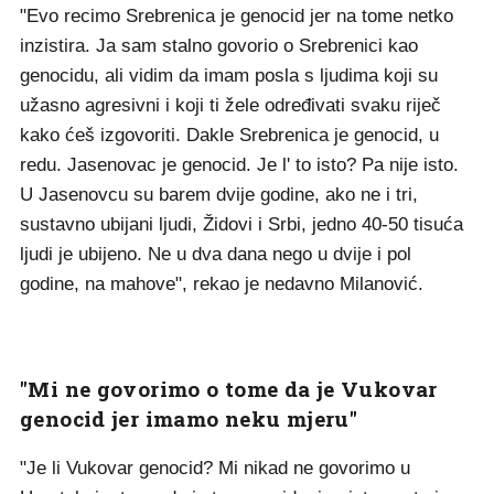
"Evo recimo Srebrenica je genocid jer na tome netko
inzistira. Ja sam stalno govorio o Srebrenici kao
genocidu, ali vidim da imam posla s ljudima koji su
užasno agresivni i koji ti žele određivati svaku riječ
kako ćeš izgovoriti. Dakle Srebrenica je genocid, u
redu. Jasenovac je genocid. Je l' to isto? Pa nije isto.
U Jasenovcu su barem dvije godine, ako ne i tri,
sustavno ubijani ljudi, Židovi i Srbi, jedno 40-50 tisuća
ljudi je ubijeno. Ne u dva dana nego u dvije i pol
godine, na mahove", rekao je nedavno Milanović.
"Mi ne govorimo o tome da je Vukovar
genocid jer imamo neku mjeru"
"Je li Vukovar genocid? Mi nikad ne govorimo u