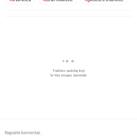
PROČITAJTE JOŠ
Mjesecima planiramo novu
Što povezuje Lexus i
kuhinju, a jednu važnu odluku
legendarnog Ponyja?
donesemo u samo deset
minuta