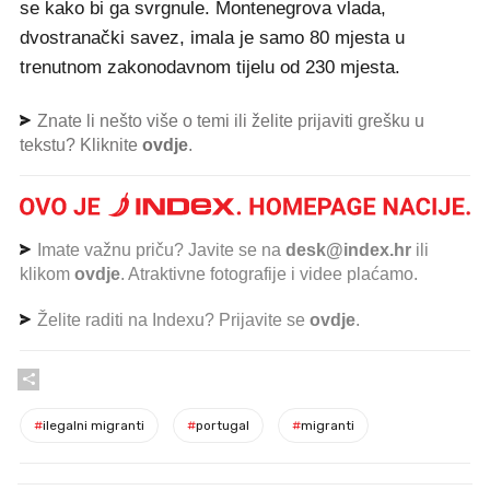
se kako bi ga svrgnule. Montenegrova vlada,
dvostranački savez, imala je samo 80 mjesta u
trenutnom zakonodavnom tijelu od 230 mjesta.
Znate li nešto više o temi ili želite prijaviti grešku u
tekstu? Kliknite
ovdje
.
Imate važnu priču? Javite se na
desk@index.hr
ili
klikom
ovdje
. Atraktivne fotografije i videe plaćamo.
Želite raditi na Indexu? Prijavite se
ovdje
.
#
ilegalni migranti
#
portugal
#
migranti