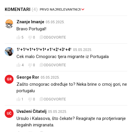
KOMENTARI
(4)
Znanje Imanje
05.05.2025.
Bravo Portugal!
5
0
ODGOVORITE
1¹+1²+1³+1³+1⁴ ≠1¹+2¹+3¹+4¹
05.05.2025.
Cek malo Crnogorac tjera migrante iz Portugala 🤣🤣🤣
4
0
ODGOVORITE
George Ror
05.05.2025.
GR
Zašto crnogorac određuje to? Neka brine o crnoj gori, ne
portugalu
1
0
ODGOVORITE
Uvaženi Čitatelj
05.05.2025.
UČ
Ursulo i Kalasova, što čekate? Reagirajte na protjerivanje
ilegalnih imigranata.