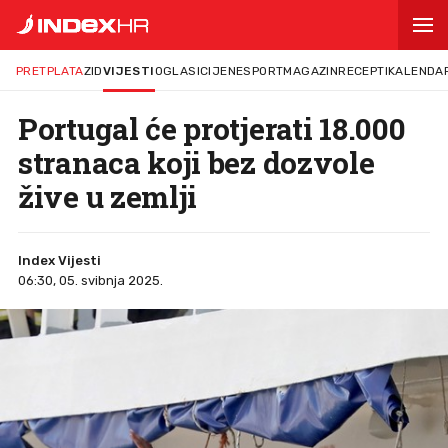
PRETPLATA
ZID
VIJESTI
OGLASI
CIJENE
SPORT
MAGAZIN
RECEPTI
KALENDA
Portugal će protjerati 18.000
stranaca koji bez dozvole
žive u zemlji
Index Vijesti
06:30, 05. svibnja 2025.