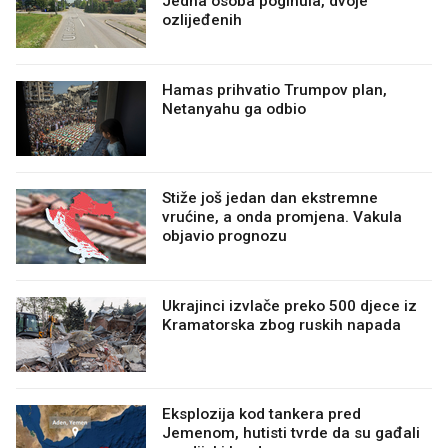
Jedna osoba poginula, dvoje
ozlijeđenih
Hamas prihvatio Trumpov plan,
Netanyahu ga odbio
Stiže još jedan dan ekstremne
vrućine, a onda promjena. Vakula
objavio prognozu
Ukrajinci izvlače preko 500 djece iz
Kramatorska zbog ruskih napada
Eksplozija kod tankera pred
Jemenom, hutisti tvrde da su gađali