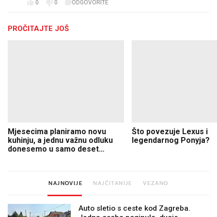
0
0
ODGOVORITE
PROČITAJTE JOŠ
Mjesecima planiramo novu
Što povezuje Lexus i
kuhinju, a jednu važnu odluku
legendarnog Ponyja?
donesemo u samo deset
minuta
NAJNOVIJE
NAJČITANIJE
VEZANO
Auto sletio s ceste kod Zagreba.