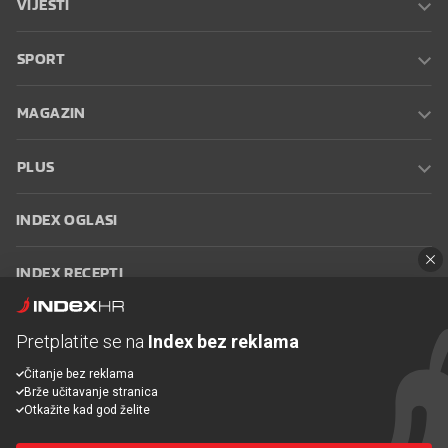
VIJESTI
SPORT
MAGAZIN
PLUS
INDEX OGLASI
INDEX RECEPTI
INFO
Pretplatite se na
Index bez reklama
Čitanje bez reklama
Oglašavanje
Zaposli se na Indexu
Kontakt
Impressum
Uvjeti
Brže učitavanje stranica
korištenja
Postavke kolačića
Otkažite kad god želite