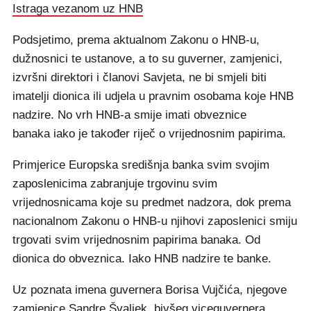
Istraga vezanom uz HNB
Podsjetimo, prema aktualnom Zakonu o HNB-u,
dužnosnici te ustanove, a to su guverner, zamjenici,
izvršni direktori i članovi Savjeta, ne bi smjeli biti
imatelji dionica ili udjela u pravnim osobama koje HNB
nadzire. No vrh HNB-a smije imati obveznice
banaka iako je također riječ o vrijednosnim papirima.
Primjerice Europska središnja banka svim svojim
zaposlenicima zabranjuje trgovinu svim
vrijednosnicama koje su predmet nadzora, dok prema
nacionalnom Zakonu o HNB-u njihovi zaposlenici smiju
trgovati svim vrijednosnim papirima banaka. Od
dionica do obveznica. Iako HNB nadzire te banke.
Uz poznata imena guvernera Borisa Vujčića, njegove
zamjenice Sandre Švaljek, bivšeg viceguvernera