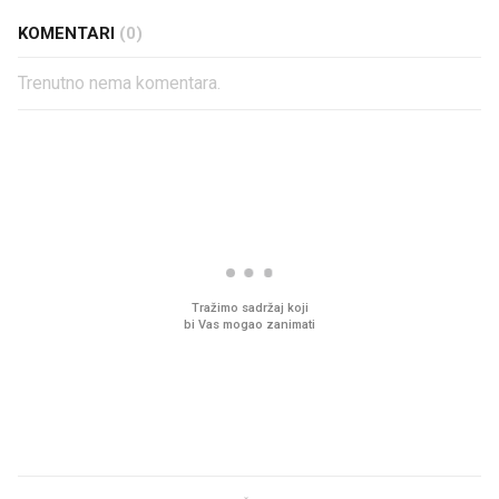
KOMENTARI
(0)
Trenutno nema komentara.
PROČITAJTE JOŠ
Mjesecima planiramo novu
Što povezuje Lexus i
kuhinju, a jednu važnu odluku
legendarnog Ponyja?
donesemo u samo deset
minuta