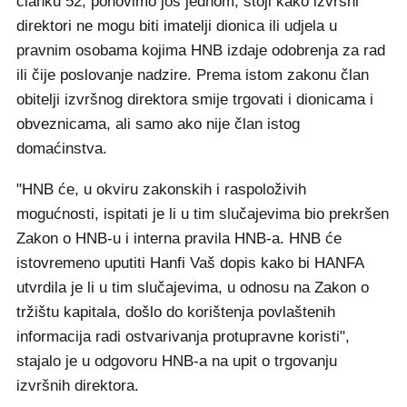
članku 52, ponovimo još jednom, stoji kako izvršni
direktori ne mogu biti imatelji dionica ili udjela u
pravnim osobama kojima HNB izdaje odobrenja za rad
ili čije poslovanje nadzire. Prema istom zakonu član
obitelji izvršnog direktora smije trgovati i dionicama i
obveznicama, ali samo ako nije član istog
domaćinstva.
"HNB će, u okviru zakonskih i raspoloživih
mogućnosti, ispitati je li u tim slučajevima bio prekršen
Zakon o HNB-u i interna pravila HNB-a. HNB će
istovremeno uputiti Hanfi Vaš dopis kako bi HANFA
utvrdila je li u tim slučajevima, u odnosu na Zakon o
tržištu kapitala, došlo do korištenja povlaštenih
informacija radi ostvarivanja protupravne koristi",
stajalo je u odgovoru HNB-a na upit o trgovanju
izvršnih direktora.