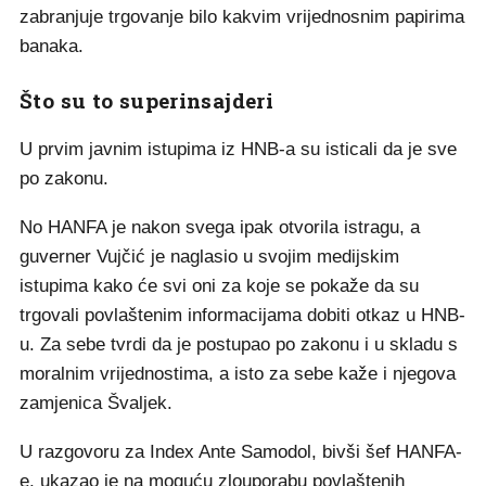
zabranjuje trgovanje bilo kakvim vrijednosnim papirima
banaka.
Što su to superinsajderi
U prvim javnim istupima iz HNB-a su isticali da je sve
po zakonu.
No HANFA je nakon svega ipak otvorila istragu, a
guverner Vujčić je naglasio u svojim medijskim
istupima kako će svi oni za koje se pokaže da su
trgovali povlaštenim informacijama dobiti otkaz u HNB-
u. Za sebe tvrdi da je postupao po zakonu i u skladu s
moralnim vrijednostima, a isto za sebe kaže i njegova
zamjenica Švaljek.
U razgovoru za Index Ante Samodol, bivši šef HANFA-
e, ukazao je na moguću zlouporabu povlaštenih