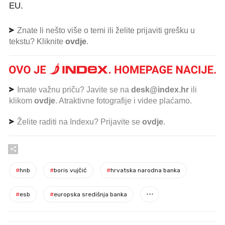
EU.
Znate li nešto više o temi ili želite prijaviti grešku u
tekstu? Kliknite
ovdje
.
Imate važnu priču? Javite se na
desk@index.hr
ili
klikom
ovdje
. Atraktivne fotografije i videe plaćamo.
Želite raditi na Indexu? Prijavite se
ovdje
.
#
hnb
#
boris vujčić
#
hrvatska narodna banka
#
esb
#
europska središnja banka