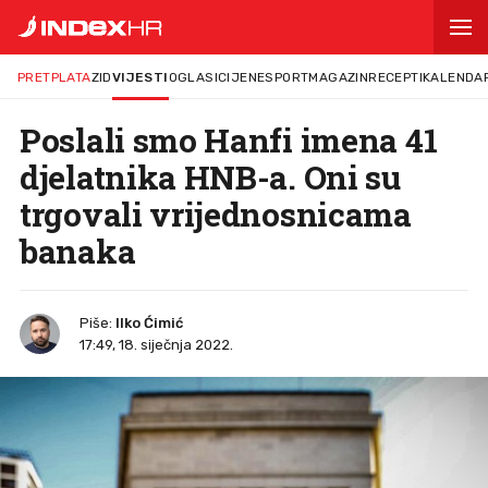
PRETPLATA
ZID
VIJESTI
OGLASI
CIJENE
SPORT
MAGAZIN
RECEPTI
KALENDA
Poslali smo Hanfi imena 41
djelatnika HNB-a. Oni su
trgovali vrijednosnicama
banaka
Piše:
Ilko Ćimić
17:49, 18. siječnja 2022.