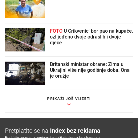
FOTO
U Crikvenici bor pao na kupače,
ozlijeđeno dvoje odraslih i dvoje
djece
Britanski ministar obrane: Zima u
Ukrajini više nije godišnje doba. Ona
je oružje
PRIKAŽI JOŠ VIJESTI
Pretplatite se na
Index bez reklama
Podržite neovisno novinarstvo i čitajte Index bez bannera.