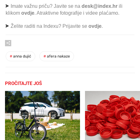
Imate važnu priču? Javite se na
desk@index.hr
ili
klikom
ovdje
. Atraktivne fotografije i videe plaćamo.
Želite raditi na Indexu? Prijavite se
ovdje
.
#
anna dujić
#
afera nakaze
PROČITAJTE JOŠ