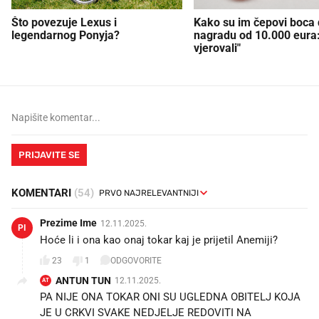
Što povezuje Lexus i
Kako su im čepovi boca d
legendarnog Ponyja?
nagradu od 10.000 eura
vjerovali"
PRIJAVITE SE
KOMENTARI
(54)
Prezime Ime
12.11.2025.
PI
Hoće li i ona kao onaj tokar kaj je prijetil Anemiji?
23
1
ODGOVORITE
ANTUN TUN
12.11.2025.
AT
PA NIJE ONA TOKAR ONI SU UGLEDNA OBITELJ KOJA
JE U CRKVI SVAKE NEDJELJE REDOVITI NA