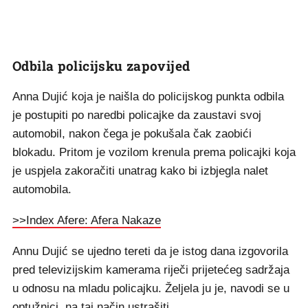
Odbila policijsku zapovijed
Anna Dujić koja je naišla do policijskog punkta odbila
je postupiti po naredbi policajke da zaustavi svoj
automobil, nakon čega je pokušala čak zaobići
blokadu. Pritom je vozilom krenula prema policajki koja
je uspjela zakoračiti unatrag kako bi izbjegla nalet
automobila.
>>Index Afere: Afera Nakaze
Annu Dujić se ujedno tereti da je istog dana izgovorila
pred televizijskim kamerama riječi prijetećeg sadržaja
u odnosu na mladu policajku. Željela ju je, navodi se u
optužnici, na taj način ustrašiti.