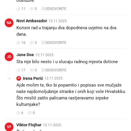
odslužile.
11
0
ODGOVORITE
Novi Ambasador
12.11.2025.
NA
Korisni rad u trajanju dva dopodneva uvjetno na dva
dana.
16
0
ODGOVORITE
Jane Doe
12.11.2025.
JD
Sta nije bilo nesto i u slucaju radnog mjesta doticne
17
0
ODGOVORITE
Irena Perić
12.11.2025.
IP
Ajde molim te, tko bi popamtio i popisao sve mučjaže
naše najdomoljubnije stranke i onih koji vole Hrvatskku.
Što misliš zašto palicama rastjeravamo srpske
kulturnjake?
6
0
Viktor Flojhar
12.11.2025.
VF