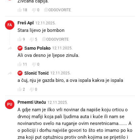
Živčana čaplja.
18
0
ODGOVORITE
Freš Apl
12.11.2025.
FA
Stara lijevo je bombon
9
5
ODGOVORITE
Samo Polako
12.11.2025.
SP
Ali ova desno je ljepse zinula.
11
0
Slonić Tonić
12.11.2025.
ST
a čuj, nju je gazda biro, a ova ispala kakva je ispala
2
0
Prnemti Uteću
12.11.2025.
PU
A gdje nam je ilko vrli novinar da napiše koju crticu o
drvnoj mafiji koja pali ljudima auta i kuće ili nam se
novinarstvo svelo na ruganje ovim nesretnicama....... A
o policiji i dorhu najviše govori to što eto imamo po ko
zna koji put optužnicu protiv onih kojima se prijetilo i