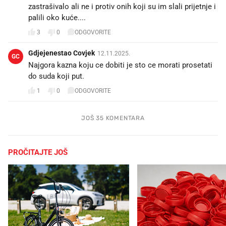
zastrašivalo ali ne i protiv onih koji su im slali prijetnje i
palili oko kuće....
3
0
ODGOVORITE
Gdjejenestao Covjek
12.11.2025.
GC
Najgora kazna koju ce dobiti je sto ce morati prosetati
do suda koji put.
1
0
ODGOVORITE
JOŠ 35 KOMENTARA
PROČITAJTE JOŠ