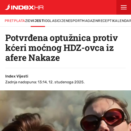
PRETPLATA
ZID
VIJESTI
OGLASI
CIJENE
SPORT
MAGAZIN
RECEPTI
KALENDA
Potvrđena optužnica protiv
kćeri moćnog HDZ-ovca iz
afere Nakaze
Index Vijesti
Zadnja nadopuna: 13:14, 12. studenoga 2025.