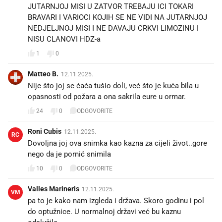
JUTARNJOJ MISI U ZATVOR TREBAJU ICI TOKARI
BRAVARI I VARIOCI KOJIH SE NE VIDI NA JUTARNJOJ
NEDJELJNOJ MISI I NE DAVAJU CRKVI LIMOZINU I
NISU CLANOVI HDZ-a
1
0
Matteo B.
12.11.2025.
Nije što joj se ćaća tušio doli, već što je kuća bila u
opasnosti od požara a ona sakrila eure u ormar.
24
0
ODGOVORITE
Roni Cubis
12.11.2025.
RC
Dovoljna joj ova snimka kao kazna za cijeli život..gore
nego da je pornić snimila
10
0
ODGOVORITE
Valles Marineris
12.11.2025.
VM
pa to je kako nam izgleda i država. Skoro godinu i pol
do optužnice. U normalnoj državi već bu kaznu