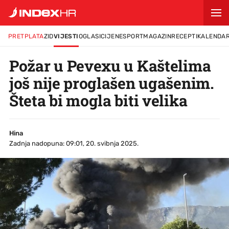
PRETPLATA
ZID
VIJESTI
OGLASI
CIJENE
SPORT
MAGAZIN
RECEPTI
KALENDA
Požar u Pevexu u Kaštelima
još nije proglašen ugašenim.
Šteta bi mogla biti velika
Hina
Zadnja nadopuna: 09:01, 20. svibnja 2025.