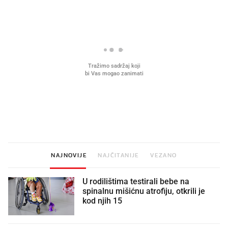
Što povezuje Lexus i
Kako su im čepovi boca d
legendarnog Ponyja?
nagradu od 10.000 eura
vjerovali"
NAJNOVIJE
NAJČITANIJE
VEZANO
U rodilištima testirali bebe na
spinalnu mišićnu atrofiju, otkrili je
kod njih 15