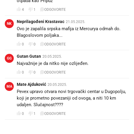
otpada kao Pripuz
4
1
ODGOVORITE
Neprilagođeni Krastavac
21.05.2025.
NK
Ovo je zapalila srpska mafija iz Mercurya odmah do.
Blagoslovom poljaka...
0
0
ODGOVORITE
Gutan Gutan
20.05.2025.
GG
Najvažnije je da nitko nije ozlijeđen.
0
0
ODGOVORITE
Mate Ajduković
20.05.2025.
MA
Pevex upravo otvara novi trgovački centar u Dugopolju,
koji je prometno povezaniji od ovoga, a niti 10 km
udaljen. Slučajnost????
0
1
ODGOVORITE
PROČITAJTE JOŠ