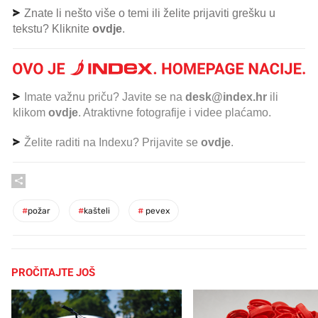
Znate li nešto više o temi ili želite prijaviti grešku u
tekstu? Kliknite
ovdje
.
Imate važnu priču? Javite se na
desk@index.hr
ili
klikom
ovdje
. Atraktivne fotografije i videe plaćamo.
Želite raditi na Indexu? Prijavite se
ovdje
.
#
požar
#
kašteli
#
pevex
PROČITAJTE JOŠ