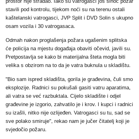
prostor nije stradao. Iako su vatrogasci još sinoć požar
stavili pod kontrolu, tijekom noći su na terenu ostali
kaštelanski vatrogasci, JVP Split i DVD Solin s ukupno
osam vozila i 30 vatrogasaca.
Odmah nakon proglašenja požara ugašenim splitska
će policija na mjestu događaja obaviti očevid, javili su.
Pretpostavlja se kako bi materijalna šteta mogla biti
velika s obzirom na to da je vatra buknula u skladištu.
"Bio sam ispred skladišta, gorila je građevina, čuli smo
eksplozije. Radnici su pokušali gasiti vatru aparatima,
ali vatra se već razbuktala. Cijelo skladište i odjel
građevine je izgorio, zahvatilo je i krov. I kupci i radnici
su izašli, nitko nije ozlijeđen. Vatrogasci su tu, sad se
sve polako smiruje", rekao nam je jučer čitatelj koji je
svjedočio požaru.