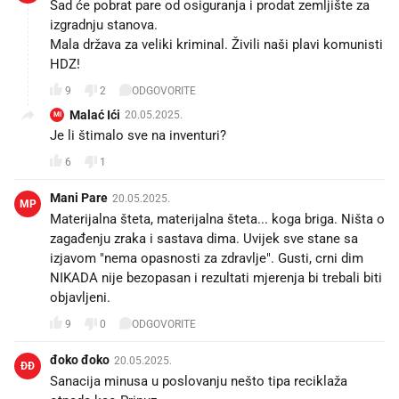
Sad će pobrat pare od osiguranja i prodat zemljište za
izgradnju stanova.
Mala država za veliki kriminal. Živili naši plavi komunisti
HDZ!
9
2
ODGOVORITE
Malać Ići
20.05.2025.
MI
Je li štimalo sve na inventuri?
6
1
Mani Pare
20.05.2025.
MP
Materijalna šteta, materijalna šteta... koga briga. Ništa o
zagađenju zraka i sastava dima. Uvijek sve stane sa
izjavom "nema opasnosti za zdravlje". Gusti, crni dim
NIKADA nije bezopasan i rezultati mjerenja bi trebali biti
objavljeni.
9
0
ODGOVORITE
đoko đoko
20.05.2025.
ĐĐ
Sanacija minusa u poslovanju nešto tipa reciklaža