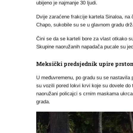
ubijeno je najmanje 30 ljudi.
Dvije zaraćene frakcije kartela Sinaloa, n
Chapo, sukobile su se u glavnom gradu drž
Čini se da se karteli bore za vlast otkako 
Skupine naoružanih napadača pucale su jedn
Meksički predsjednik upire prst
U međuvremenu, po gradu su se nastavila poj
su vozili pored lokvi krvi koje su dovele do
naoružani policajci s crnim maskama ukrcali
grada.