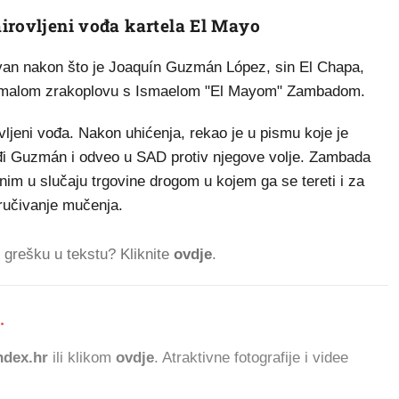
irovljeni vođa kartela El Mayo
ivan nakon što je Joaquín Guzmán López, sin El Chapa,
a u malom zrakoplovu s Ismaelom "El Mayom" Zambadom.
ovljeni vođa. Nakon uhićenja, rekao je u pismu koje je
lađi Guzmán i odveo u SAD protiv njegove volje. Zambada
nim u slučaju trgovine drogom u kojem ga se tereti i za
ručivanje mučenja.
ti grešku u tekstu? Kliknite
ovdje
.
.
922.082 Č
dex.hr
ili klikom
ovdje
. Atraktivne fotografije i videe