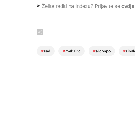
Želite raditi na Indexu? Prijavite se
ovdje
#
sad
#
meksiko
#
el chapo
#
sinal