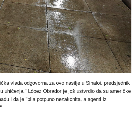
rička vlada odgovorna za ovo nasilje u Sinaloi, predsjednik
iju uhićenja." López Obrador je još ustvrdio da su američke
adu i da je "bila potpuno nezakonita, a agenti iz
"