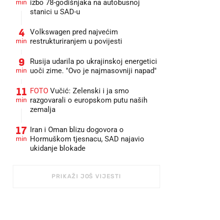
min
izbo 78-godišnjaka na autobusnoj
stanici u SAD-u
4
Volkswagen pred najvećim
min
restrukturiranjem u povijesti
9
Rusija udarila po ukrajinskoj energetici
min
uoči zime. "Ovo je najmasovniji napad"
11
FOTO
Vučić: Zelenski i ja smo
min
razgovarali o europskom putu naših
zemalja
17
Iran i Oman blizu dogovora o
min
Hormuškom tjesnacu, SAD najavio
ukidanje blokade
PRIKAŽI JOŠ VIJESTI