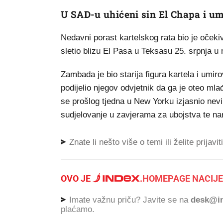
U SAD-u uhićeni sin El Chapa i um
Nedavni porast kartelskog rata bio je oček
sletio blizu El Pasa u Teksasu 25. srpnj
Zambada je bio starija figura kartela i umir
podijelio njegov odvjetnik da ga je oteo m
se prošlog tjedna u New Yorku izjasnio nevi
sudjelovanje u zavjerama za ubojstva te na
Znate li nešto više o temi ili želite prijavi
OVO JE
.
HOMEPAGE NACIJE
Imate važnu priču? Javite se na
desk@in
plaćamo.