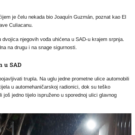
a čijem je čelu nekada bio Joaquín Guzmán, poznat kao El
ave Culiacanu.
su dvojica njegovih vođa uhićena u SAD-u krajem srpnja.
a na drugu i na snage sigurnosti.
om u SAD
avljivati trupla. Na uglu jedne prometne ulice automobili
 tijela u automehaničarskoj radionici, dok su teško
 još jedno tijelo ispruženo u sporednoj ulici glavnog