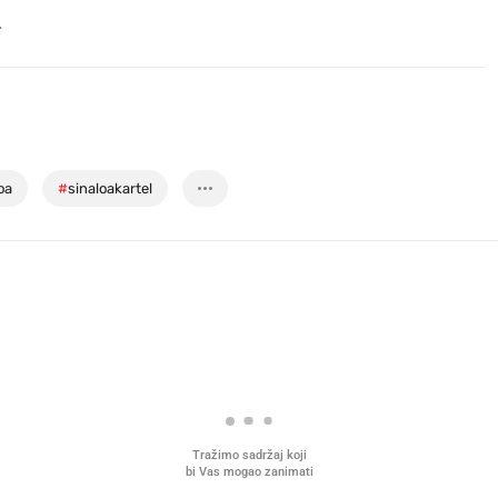
.
oa
#
sinaloakartel
Tražimo sadržaj koji
bi Vas mogao zanimati