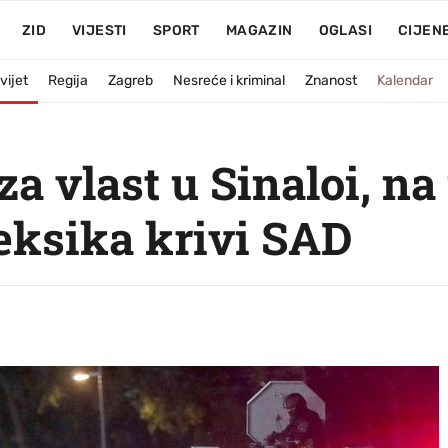
ZID
VIJESTI
SPORT
MAGAZIN
OGLASI
CIJEN
vijet
Regija
Zagreb
Nesreće i kriminal
Znanost
Kalendar
za vlast u Sinaloi, na
eksika krivi SAD