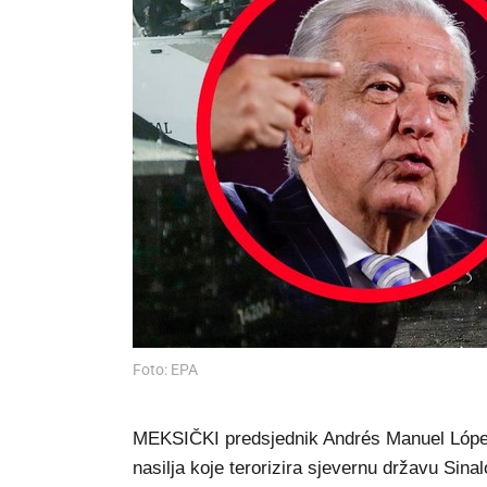
Foto: EPA
MEKSIČKI predsjednik Andrés Manuel López
nasilja koje terorizira sjevernu državu Sina