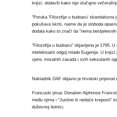
knjizi, dodavši kako nije slučajno večerašnj
"Poruka 'Filozofije u budoaru' skandalozna 
pokušava skriti, naime da je sloboda opasna 
dodala kako to znači da "nema bestjelesnih i
"Filozofija u budoaru" objavljena je 1795. U 
intelektualni odgoj mlade Eugenije. U knjiz
vjere, moralnih zasada i svih seksulanih ogr
Nakladnik DAF objavio je hrvatski prijevod 
Francuski pisac Donatien Alphonse Francois
među njima i "Justine ili nedaće kreposti" k
duševnoj bolnici.