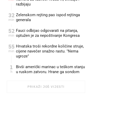
razbijaju
32
Zelenskom rejting pao ispod rejtinga
min
generala
52
Fauci odbijao odgovarati na pitanja,
min
optužen je za nepoštivanje Kongresa
55
Hrvatska troši rekordne količine struje,
min
cijene navečer snažno rastu. "Nema
ugroze"
1
Bivši američki marinac u teškom stanju
h
u ruskom zatvoru. Hrane ga sondom
PRIKAŽI JOŠ VIJESTI