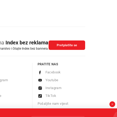
 na
Index bez reklama
Pretplatite se
arstvo i čitajte Index bez bannera.
PRATITE NAS
Facebook
ogram
Youtube
Instagram
e
TikTok
Pošaljite nam vijest
Newsletter