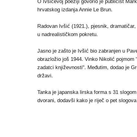
O Ivšićevoj poeziji govorio je publicist Ma
hrvatskog izdanja Annie Le Brun.
Radovan Ivšić (1921.), pjesnik, dramatičar, 
u nadrealističkom pokretu.
Jasno je zašto je Ivšić bio zabranjen u Pave
obrazložio još 1944. Vinko Nikolić pojmom "
zadatci književnosti". Međutim, dodao je Grči
državi.
Tanka je japanska lirska forma s 31 slogo
dvorani, dodavši kako je riječ o pet slogov