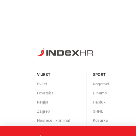
VIJESTI
SPORT
Svijet
Nogomet
Hrvatska
Dinamo
Regija
Hajduk
Zagreb
SHNL
Nesreće i kriminal
Košarka
Znanost
Borilački sportovi