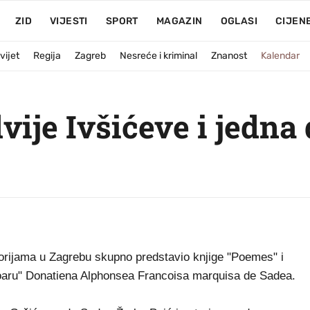
ZID
VIJESTI
SPORT
MAGAZIN
OGLASI
CIJEN
vijet
Regija
Zagreb
Nesreće i kriminal
Znanost
Kalendar
vije Ivšićeve i jedna
storijama u Zagrebu skupno predstavio knjige "Poemes" i
udoaru" Donatiena Alphonsea Francoisa marquisa de Sadea.