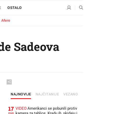
E
OSTALO
Afere
 de Sadeova
NAJNOVIJE
NAJČITANIJE
VEZANO
17
VIDEO
Amerikanci se pobunili protiv
min
kamera za tablice. Kradu ih, skidaju i