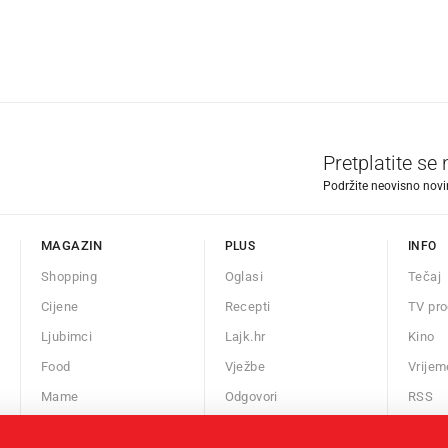
Pretplatite se
Podržite neovisno novin
MAGAZIN
PLUS
INFO
Shopping
Oglasi
Tečaj
Cijene
Recepti
TV pr
Ljubimci
Lajk.hr
Kino
Food
Vježbe
Vrijem
Mame
Odgovori
RSS
Auto
Kalendar