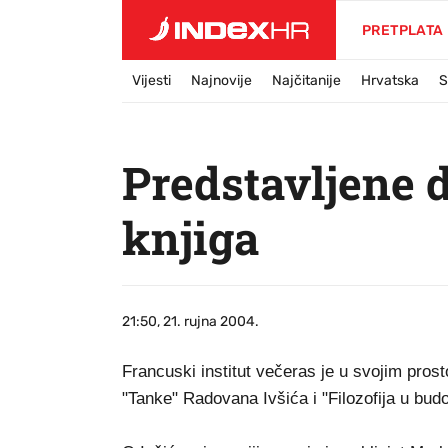
PRETPLATA
Vijesti
Najnovije
Najčitanije
Hrvatska
S
Predstavljene d
knjiga
21:50, 21. rujna 2004.
Francuski institut večeras je u svojim pro
"Tanke" Radovana Ivšića i "Filozofija u b