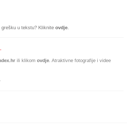
ti grešku u tekstu? Kliknite
ovdje
.
.
dex.hr
ili klikom
ovdje
. Atraktivne fotografije i videe
.