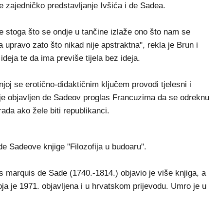
e zajedničko predstavljanje Ivšića i de Sadea.
je stoga što se ondje u tančine izlaže ono što nam se
upravo zato što nikad nije apstraktna", rekla je Brun i
deja te da ima previše tijela bez ideja.
njoj se erotično-didaktičnim ključem provodi tjelesni i
i je objavljen de Sadeov proglas Francuzima da se odreknu
ada ako žele biti republikanci.
de Sadeove knjige "Filozofija u budoaru".
 marquis de Sade (1740.-1814.) objavio je više knjiga, a
oja je 1971. objavljena i u hrvatskom prijevodu. Umro je u