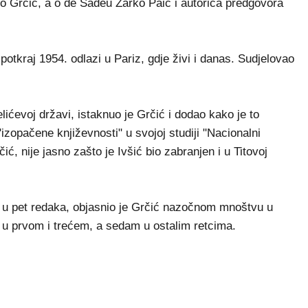
rko Grčić, a o de Sadeu Žarko Paić i autorica predgovora
potkraj 1954. odlazi u Pariz, gdje živi i danas. Sudjelovao
lićevoj državi, istaknuo je Grčić i dodao kako je to
izopačene književnosti" u svojoj studiji "Nacionalni
ć, nije jasno zašto je Ivšić bio zabranjen i u Titovoj
m u pet redaka, objasnio je Grčić nazočnom mnoštvu u
a u prvom i trećem, a sedam u ostalim retcima.