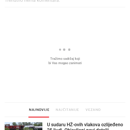
PROČITAJTE JOŠ
Što povezuje Lexus i
Kako su im čepovi boca d
legendarnog Ponyja?
nagradu od 10.000 eura
vjerovali"
NAJNOVIJE
NAJČITANIJE
VEZANO
U sudaru HŽ-ovih vlakova ozlijeđeno
25 ljudi. Objavljeni novi detalji