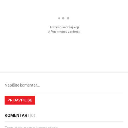
Što povezuje Lexus i
Kako su im čepovi boca d
legendarnog Ponyja?
nagradu od 10.000 eura
vjerovali"
PRIJAVITE SE
KOMENTARI
(0)
Trenutno nema komentara.