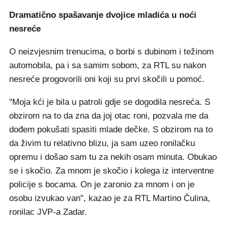
Dramatično spašavanje dvojice mladića u noći
nesreće
O neizvjesnim trenucima, o borbi s dubinom i težinom
automobila, pa i sa samim sobom, za RTL su nakon
nesreće progovorili oni koji su prvi skočili u pomoć.
"Moja kći je bila u patroli gdje se dogodila nesreća. S
obzirom na to da zna da joj otac roni, pozvala me da
dođem pokušati spasiti mlade dečke. S obzirom na to
da živim tu relativno blizu, ja sam uzeo ronilačku
opremu i došao sam tu za nekih osam minuta. Obukao
se i skočio. Za mnom je skočio i kolega iz interventne
policije s bocama. On je zaronio za mnom i on je
osobu izvukao van", kazao je za RTL Martino Čulina,
ronilac JVP-a Zadar.