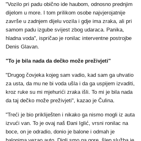
"Vozilo pri padu obično ide haubom, odnosno prednjim
dijelom u more. I tom prilikom osobe najvjerojatnije
završe u zadnjem dijelu vozila i gdje ima zraka, ali pri
samom padu izgube svijest zbog udaraca. Panika,
hladna voda", ispričao je ronilac interventne postrojbe
Denis Glavan.
"To je bila nada da dečko može preživjeti"
"Drugog čovjeka kojeg sam vadio, kad sam ga uhvatio
za usta, da mu ne bi voda ušla i da ga uspijem izvaditi,
kroz ruke su mi mjehurići zraka išli. To mi je bila nada
da taj dečko može preživjeti", kazao je Čulina.
"Treći je bio prikliješten i nikako ga nismo mogli iz auta
izvući van. To je ovaj naš Đani Iglić, vrsni ronilac na
boce, on je odradio, donio je balone i odmah je
balonima vezao auto. Digli smo ga gore, šlep služba je