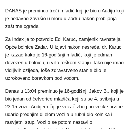
DANAS je preminuo treći mladić koji je bio u Audiju koji
je nedavno završio u moru u Zadru nakon probijanja
zaštitne ograde.
Za Index je to potvrdio Edi Karuc, zamjenik ravnatelja
Opće bolnice Zadar. U izjavi nakon nesreće, dr. Karuc
je kazao kako je 16-godišnji mladić, koji je odmah
dovezen u bolnicu, u vrlo teškom stanju. Iako nije imao
vidljivih ozljeda, loše zdravstveno stanje bilo je
uzrokovano boravkom pod vodom.
Danas u 13:04 preminuo je 16-godišnji Jakov B., koji je
bio jedan od četvorice mladića koji su se 4. svibnja u
23:15 vozili Audijem čiji je vozač zbog prevelike brzine
udario prednjim dijelom vozila u rubni dio kolnika i
rasvjetni stup. Vozilo se potom nastavilo