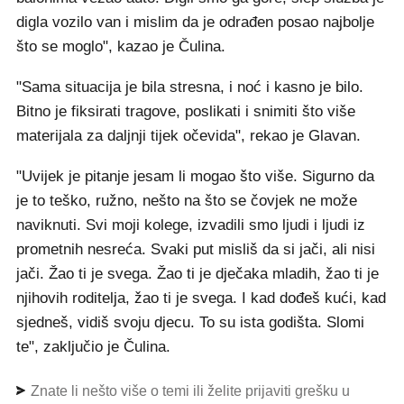
digla vozilo van i mislim da je odrađen posao najbolje
što se moglo", kazao je Čulina.
"Sama situacija je bila stresna, i noć i kasno je bilo.
Bitno je fiksirati tragove, poslikati i snimiti što više
materijala za daljnji tijek očevida", rekao je Glavan.
"Uvijek je pitanje jesam li mogao što više. Sigurno da
je to teško, ružno, nešto na što se čovjek ne može
naviknuti. Svi moji kolege, izvadili smo ljudi i ljudi iz
prometnih nesreća. Svaki put misliš da si jači, ali nisi
jači. Žao ti je svega. Žao ti je dječaka mladih, žao ti je
njihovih roditelja, žao ti je svega. I kad dođeš kući, kad
sjedneš, vidiš svoju djecu. To su ista godišta. Slomi
te", zaključio je Čulina.
Znate li nešto više o temi ili želite prijaviti grešku u