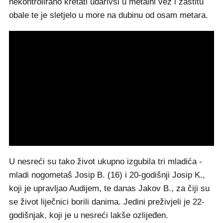
nekontrolirano kretati udarivši u metalni vez i zaštitu
obale te je sletjelo u more na dubinu od osam metara.
U nesreći su tako život ukupno izgubila tri mladića -
mladi nogometaš Josip B. (16) i 20-godišnji Josip K.,
koji je upravljao Audijem, te danas Jakov B., za čiji su
se život liječnici borili danima. Jedini preživjeli je 22-
godišnjak, koji je u nesreći lakše ozlijeđen.