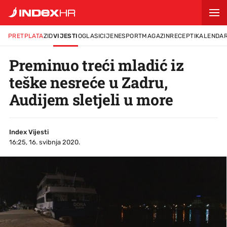
PRETPLATA
ZID
VIJESTI
OGLASI
CIJENE
SPORT
MAGAZIN
RECEPTI
KALENDA
Preminuo treći mladić iz
teške nesreće u Zadru,
Audijem sletjeli u more
Index Vijesti
16:25, 16. svibnja 2020.