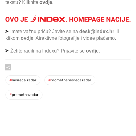
tekstu? Kliknite
ovdje
.
Imate važnu priču? Javite se na
desk@index.hr
ili
klikom
ovdje
. Atraktivne fotografije i videe plaćamo.
Želite raditi na Indexu? Prijavite se
ovdje
.
#
nesreća zadar
#
prometnanesrećazadar
#
prometnazadar
PROČITAJTE JOŠ