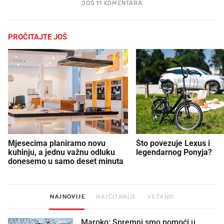
JOŠ 11 KOMENTARA
PROČITAJTE JOŠ
Mjesecima planiramo novu
Što povezuje Lexus i
kuhinju, a jednu važnu odluku
legendarnog Ponyja?
donesemo u samo deset minuta
NAJNOVIJE
NAJČITANIJE
VEZANO
Maroko: Spremni smo pomoći u