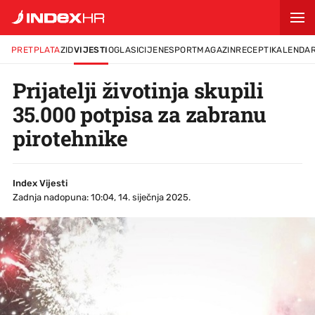
PRETPLATA
ZID
VIJESTI
OGLASI
CIJENE
SPORT
MAGAZIN
RECEPTI
KALENDA
Prijatelji životinja skupili
35.000 potpisa za zabranu
pirotehnike
Index Vijesti
Zadnja nadopuna: 10:04, 14. siječnja 2025.