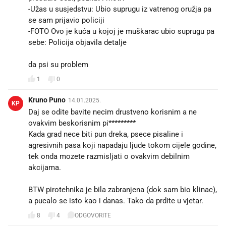
-Užas u susjedstvu: Ubio suprugu iz vatrenog oružja pa
se sam prijavio policiji
-FOTO Ovo je kuća u kojoj je muškarac ubio suprugu pa
sebe: Policija objavila detalje
da psi su problem
1
0
Kruno Puno
14.01.2025.
KP
Daj se odite bavite necim drustveno korisnim a ne
ovakvim beskorisnim pi*********
Kada grad nece biti pun dreka, psece pisaline i
agresivnih pasa koji napadaju ljude tokom cijele godine,
tek onda mozete razmisljati o ovakvim debilnim
akcijama.
BTW pirotehnika je bila zabranjena (dok sam bio klinac),
a pucalo se isto kao i danas. Tako da prdite u vjetar.
8
4
ODGOVORITE