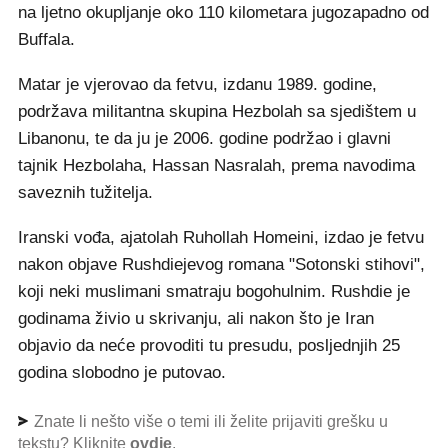
na ljetno okupljanje oko 110 kilometara jugozapadno od
Buffala.
Matar je vjerovao da fetvu, izdanu 1989. godine,
podržava militantna skupina Hezbolah sa sjedištem u
Libanonu, te da ju je 2006. godine podržao i glavni
tajnik Hezbolaha, Hassan Nasralah, prema navodima
saveznih tužitelja.
Iranski vođa, ajatolah Ruhollah Homeini, izdao je fetvu
nakon objave Rushdiejevog romana "Sotonski stihovi",
koji neki muslimani smatraju bogohulnim. Rushdie je
godinama živio u skrivanju, ali nakon što je Iran
objavio da neće provoditi tu presudu, posljednjih 25
godina slobodno je putovao.
Znate li nešto više o temi ili želite prijaviti grešku u
tekstu? Kliknite
ovdje
.