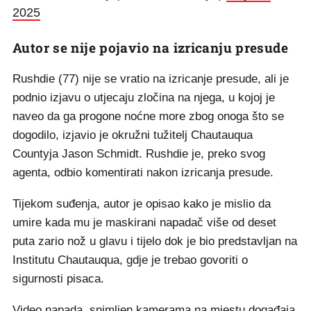
2025
Autor se nije pojavio na izricanju presude
Rushdie (77) nije se vratio na izricanje presude, ali je
podnio izjavu o utjecaju zločina na njega, u kojoj je
naveo da ga progone noćne more zbog onoga što se
dogodilo, izjavio je okružni tužitelj Chautauqua
Countyja Jason Schmidt. Rushdie je, preko svog
agenta, odbio komentirati nakon izricanja presude.
Tijekom suđenja, autor je opisao kako je mislio da
umire kada mu je maskirani napadač više od deset
puta zario nož u glavu i tijelo dok je bio predstavljan na
Institutu Chautauqua, gdje je trebao govoriti o
sigurnosti pisaca.
Video napada, snimljen kamerama na mjestu događaja