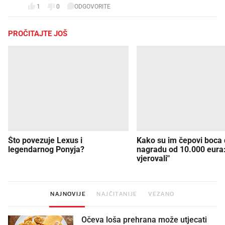
1
0
ODGOVORITE
PROČITAJTE JOŠ
Što povezuje Lexus i
Kako su im čepovi boca d
legendarnog Ponyja?
nagradu od 10.000 eura
vjerovali"
NAJNOVIJE
NAJČITANIJE
VEZANO
Očeva loša prehrana može utjecati