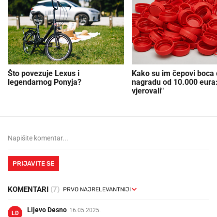
Što povezuje Lexus i
Kako su im čepovi boca d
legendarnog Ponyja?
nagradu od 10.000 eura
vjerovali"
PRIJAVITE SE
KOMENTARI
(7)
Lijevo Desno
16.05.2025.
LD