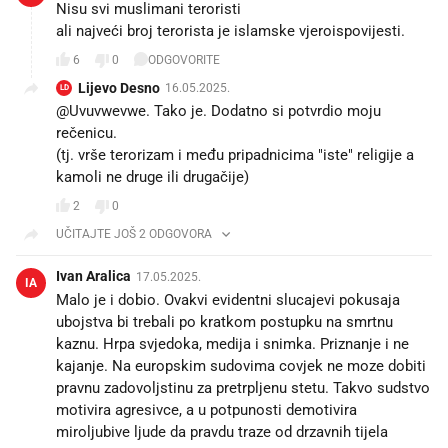
Nisu svi muslimani teroristi
ali najveći broj terorista je islamske vjeroispovijesti.
6
0
ODGOVORITE
Lijevo Desno
16.05.2025.
LD
@Uvuvwevwe. Tako je. Dodatno si potvrdio moju
rečenicu.
(tj. vrše terorizam i među pripadnicima "iste" religije a
kamoli ne druge ili drugačije)
2
0
UČITAJTE JOŠ 2 ODGOVORA
Ivan Aralica
17.05.2025.
IA
Malo je i dobio. Ovakvi evidentni slucajevi pokusaja
ubojstva bi trebali po kratkom postupku na smrtnu
kaznu. Hrpa svjedoka, medija i snimka. Priznanje i ne
kajanje. Na europskim sudovima covjek ne moze dobiti
pravnu zadovoljstinu za pretrpljenu stetu. Takvo sudstvo
motivira agresivce, a u potpunosti demotivira
miroljubive ljude da pravdu traze od drzavnih tijela