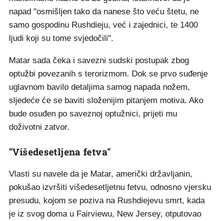
napad "osmišljen tako da nanese što veću štetu, ne
samo gospodinu Rushdieju, već i zajednici, te 1400
ljudi koji su tome svjedočili".
Matar sada čeka i savezni sudski postupak zbog
optužbi povezanih s terorizmom. Dok se prvo suđenje
uglavnom bavilo detaljima samog napada nožem,
sljedeće će se baviti složenijim pitanjem motiva. Ako
bude osuđen po saveznoj optužnici, prijeti mu
doživotni zatvor.
"Višedesetljena fetva"
Vlasti su navele da je Matar, američki državljanin,
pokušao izvršiti višedesetljetnu fetvu, odnosno vjersku
presudu, kojom se poziva na Rushdiejevu smrt, kada
je iz svog doma u Fairviewu, New Jersey, otputovao