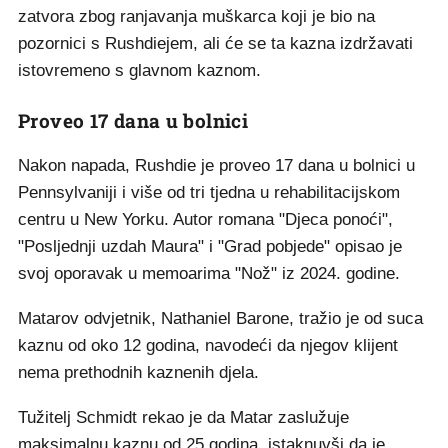
zatvora zbog ranjavanja muškarca koji je bio na
pozornici s Rushdiejem, ali će se ta kazna izdržavati
istovremeno s glavnom kaznom.
Proveo 17 dana u bolnici
Nakon napada, Rushdie je proveo 17 dana u bolnici u
Pennsylvaniji i više od tri tjedna u rehabilitacijskom
centru u New Yorku. Autor romana "Djeca ponoći",
"Posljednji uzdah Maura" i "Grad pobjede" opisao je
svoj oporavak u memoarima "Nož" iz 2024. godine.
Matarov odvjetnik, Nathaniel Barone, tražio je od suca
kaznu od oko 12 godina, navodeći da njegov klijent
nema prethodnih kaznenih djela.
Tužitelj Schmidt rekao je da Matar zaslužuje
maksimalnu kaznu od 25 godina, istaknuvši da je