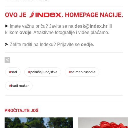
Imate važnu priču? Javite se na
desk@index.hr
ili
klikom
ovdje
. Atraktivne fotografije i videe plaćamo.
Želite raditi na Indexu? Prijavite se
ovdje
.
#
sad
#
pokušaj ubojstva
#
salman rushdie
#
hadi matar
PROČITAJTE JOŠ