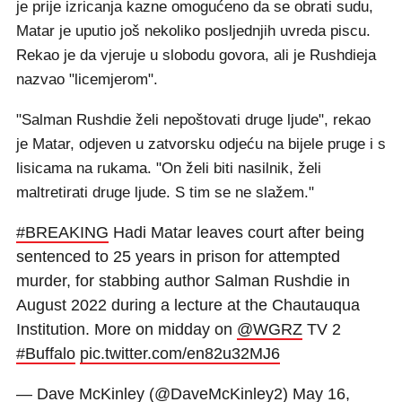
je prije izricanja kazne omogućeno da se obrati sudu,
Matar je uputio još nekoliko posljednjih uvreda piscu.
Rekao je da vjeruje u slobodu govora, ali je Rushdieja
nazvao "licemjerom".
"Salman Rushdie želi nepoštovati druge ljude", rekao
je Matar, odjeven u zatvorsku odjeću na bijele pruge i s
lisicama na rukama. "On želi biti nasilnik, želi
maltretirati druge ljude. S tim se ne slažem."
#BREAKING
Hadi Matar leaves court after being
sentenced to 25 years in prison for attempted
murder, for stabbing author Salman Rushdie in
August 2022 during a lecture at the Chautauqua
Institution. More on midday on
@WGRZ
TV 2
#Buffalo
pic.twitter.com/en82u32MJ6
— Dave McKinley (@DaveMcKinley2)
May 16,