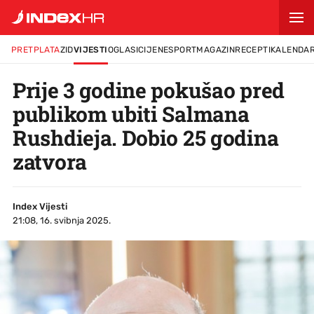
PRETPLATA
ZID
VIJESTI
OGLASI
CIJENE
SPORT
MAGAZIN
RECEPTI
KALENDA
Prije 3 godine pokušao pred
publikom ubiti Salmana
Rushdieja. Dobio 25 godina
zatvora
Index Vijesti
21:08, 16. svibnja 2025.