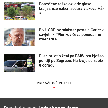
Potvrđene teške ozljede glave i
kralježnice nakon sudara vlakova HŽ-
a
Bivši SDP-ov ministar postaje Ćorićev
savjetnik. "Plenkovićeva ponuda me
iznenadila"
Pijan prijetio ženi pa BMW-om bježao
policiji po Zagrebu. Na kraju se zabio
u ogradu
PRIKAŽI JOŠ VIJESTI
Pretplatite se na
Index bez reklama