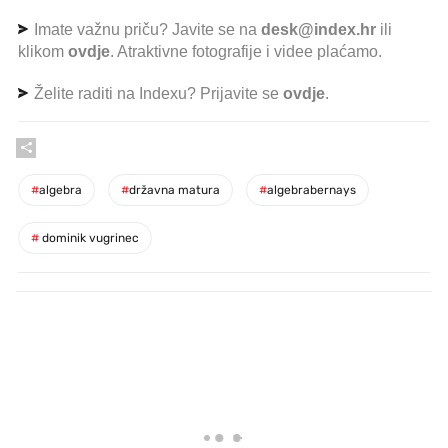
Imate važnu priču? Javite se na
desk@index.hr
ili
klikom
ovdje
. Atraktivne fotografije i videe plaćamo.
Želite raditi na Indexu? Prijavite se
ovdje
.
#
algebra
#
državna matura
#
algebrabernays
#
dominik vugrinec
PROČITAJTE JOŠ