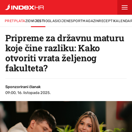
PRETPLATA
ZID
VIJESTI
OGLASI
CIJENE
SPORT
MAGAZIN
RECEPTI
KALENDA
Pripreme za državnu maturu
koje čine razliku: Kako
otvoriti vrata željenog
fakulteta?
Sponzorirani članak
09:00, 16. listopada 2025.