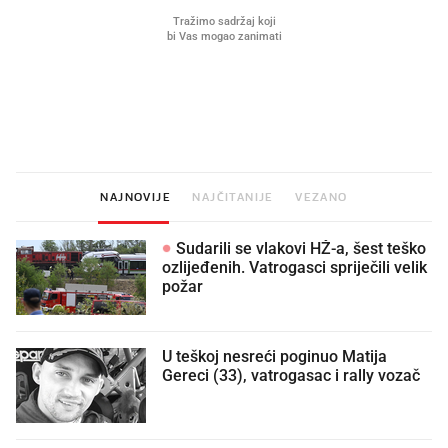
Što povezuje Lexus i
Kako su im čepovi boca d
legendarnog Ponyja?
nagradu od 10.000 eura
vjerovali"
NAJNOVIJE
NAJČITANIJE
VEZANO
Sudarili se vlakovi HŽ-a, šest teško
ozlijeđenih. Vatrogasci spriječili velik
požar
U teškoj nesreći poginuo Matija
Gereci (33), vatrogasac i rally vozač