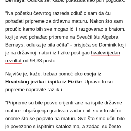
Bernays
. Odluka se, kaže, pokazala kao pun pogodak.
"Na početku četvrtog razreda odlučio sam da ću
pohađati pripreme za državnu maturu. Nakon što sam
proučio kamo bih sve mogao ići i razgovarao s bratom,
koji je već pohađao pripreme na Sveučilištu Algebra
Bernays, odluka je bila očita" - prisjeća se Dominik koji
je na državnoj maturi iz fizike postigao
hvalevrijedan
rezultat
od 98,33 posto.
Najviše je, kaže, trebao pomoć oko
eseja iz
Hrvatskog jezika
i
ispita iz Fizike
. Upravo tu su
pripreme napravile razliku.
"Pripreme su bile posve orijentirane na ispite državne
mature: objašnjenja gradiva i zadaci bili su vrlo slični
onome što se pojavilo na maturi. Sve što smo učili bilo
je povezano s ispitnim katalozima, a zadaci su često