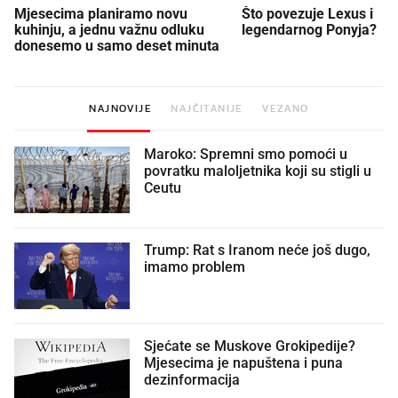
Mjesecima planiramo novu
Što povezuje Lexus i
kuhinju, a jednu važnu odluku
legendarnog Ponyja?
donesemo u samo deset minuta
NAJNOVIJE
NAJČITANIJE
VEZANO
Maroko: Spremni smo pomoći u
povratku maloljetnika koji su stigli u
Ceutu
Trump: Rat s Iranom neće još dugo,
imamo problem
Sjećate se Muskove Grokipedije?
Mjesecima je napuštena i puna
dezinformacija