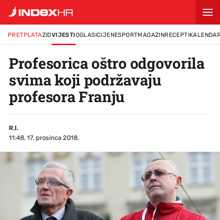
PRETPLATA
ZID
VIJESTI
OGLASI
CIJENE
SPORT
MAGAZIN
RECEPTI
KALENDA
Profesorica oštro odgovorila
svima koji podržavaju
profesora Franju
R.I.
11:48, 17. prosinca 2018.