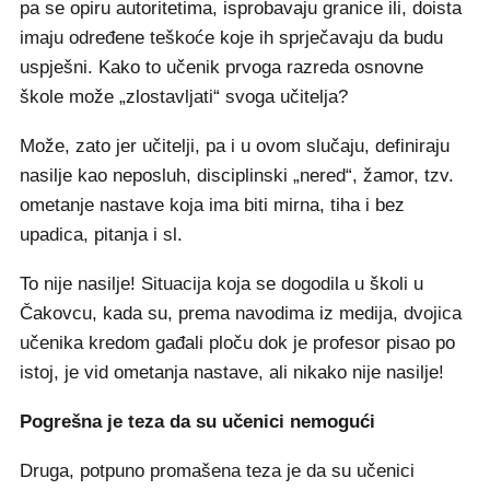
pa se opiru autoritetima, isprobavaju granice ili, doista
imaju određene teškoće koje ih sprječavaju da budu
uspješni. Kako to učenik prvoga razreda osnovne
škole može „zlostavljati“ svoga učitelja?
Može, zato jer učitelji, pa i u ovom slučaju, definiraju
nasilje kao neposluh, disciplinski „nered“, žamor, tzv.
ometanje nastave koja ima biti mirna, tiha i bez
upadica, pitanja i sl.
To nije nasilje! Situacija koja se dogodila u školi u
Čakovcu, kada su, prema navodima iz medija, dvojica
učenika kredom gađali ploču dok je profesor pisao po
istoj, je vid ometanja nastave, ali nikako nije nasilje!
Pogrešna je teza da su učenici nemogući
Druga, potpuno promašena teza je da su učenici