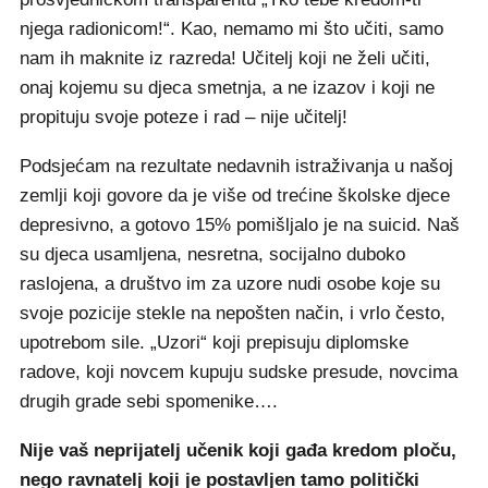
njega radionicom!“. Kao, nemamo mi što učiti, samo
nam ih maknite iz razreda! Učitelj koji ne želi učiti,
onaj kojemu su djeca smetnja, a ne izazov i koji ne
propituju svoje poteze i rad – nije učitelj!
Podsjećam na rezultate nedavnih istraživanja u našoj
zemlji koji govore da je više od trećine školske djece
depresivno, a gotovo 15% pomišljalo je na suicid. Naš
su djeca usamljena, nesretna, socijalno duboko
raslojena, a društvo im za uzore nudi osobe koje su
svoje pozicije stekle na nepošten način, i vrlo često,
upotrebom sile. „Uzori“ koji prepisuju diplomske
radove, koji novcem kupuju sudske presude, novcima
drugih grade sebi spomenike….
Nije vaš neprijatelj učenik koji gađa kredom ploču,
nego ravnatelj koji je postavljen tamo politički