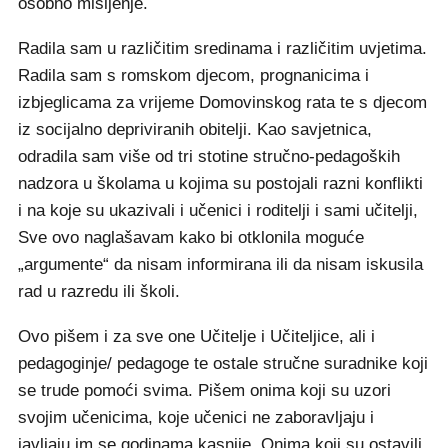
osobno mišljenje.
Radila sam u različitim sredinama i različitim uvjetima.
Radila sam s romskom djecom, prognanicima i
izbjeglicama za vrijeme Domovinskog rata te s djecom
iz socijalno depriviranih obitelji. Kao savjetnica,
odradila sam više od tri stotine stručno-pedagoških
nadzora u školama u kojima su postojali razni konflikti
i na koje su ukazivali i učenici i roditelji i sami učitelji,
Sve ovo naglašavam kako bi otklonila moguće
„argumente“ da nisam informirana ili da nisam iskusila
rad u razredu ili školi.
Ovo pišem i za sve one Učitelje i Učiteljice, ali i
pedagoginje/ pedagoge te ostale stručne suradnike koji
se trude pomoći svima. Pišem onima koji su uzori
svojim učenicima, koje učenici ne zaboravljaju i
javljaju im se godinama kasnije. Onima koji su ostavili