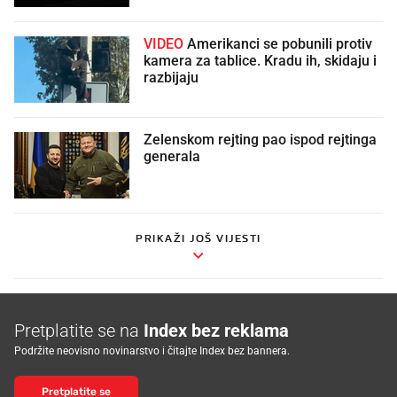
VIDEO
Amerikanci se pobunili protiv
kamera za tablice. Kradu ih, skidaju i
razbijaju
Zelenskom rejting pao ispod rejtinga
generala
PRIKAŽI JOŠ VIJESTI
Pretplatite se na
Index bez reklama
Podržite neovisno novinarstvo i čitajte Index bez bannera.
Pretplatite se