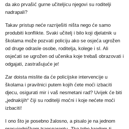
da ako prvašić gurne učiteljicu njegovi su roditelji
nadrapali?
Takav pristup neće razriješiti ništa nego će samo
produbiti konflikte. Svaki učitelj i bilo koji djelatnik u
školama može pozvati policiju ako se osjeća ugrožen
od druge odrasle osobe, roditelja, kolege i sl. Ali
osjećati se ugrožen od učenika koje trebaš obrazovati i
odgajati, zastrašujuće je!
Zar doista mislite da će policijske intervencije u
školama i pravilnici putem kojih ćete moći izbaciti
djecu, osigurati mir i vaš nesmetani rad? Uvijek će biti
„jednakijih“ čiji su roditelji moćni i koje nećete moći
izbaciti!
I ono što je posebno žalosno, a pisalo je na jednom
prosvjedničkom transparentu „Tko tebe kredom-ti