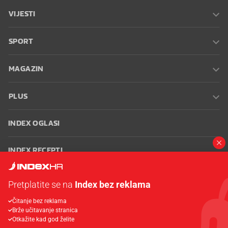
VIJESTI
SPORT
MAGAZIN
PLUS
INDEX OGLASI
INDEX RECEPTI
INFO
Pretplatite se na
Index bez reklama
Čitanje bez reklama
Oglašavanje
Zaposli se na Indexu
Kontakt
Impressum
Uvjeti
Brže učitavanje stranica
korištenja
Postavke kolačića
Otkažite kad god želite