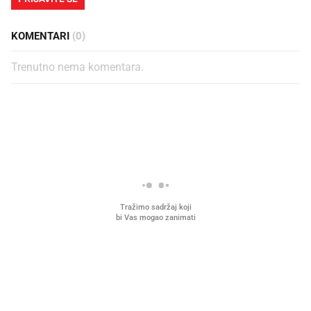
KOMENTARI
(0)
Trenutno nema komentara.
PROČITAJTE JOŠ
Što povezuje Lexus i
Kako su im čepovi boca d
legendarnog Ponyja?
nagradu od 10.000 eura
vjerovali"