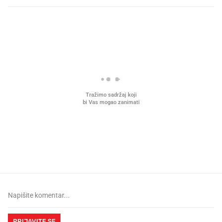
PROČITAJTE JOŠ
Što povezuje Lexus i
Kako su im čepovi boca d
legendarnog Ponyja?
nagradu od 10.000 eura
vjerovali"
PRIJAVITE SE