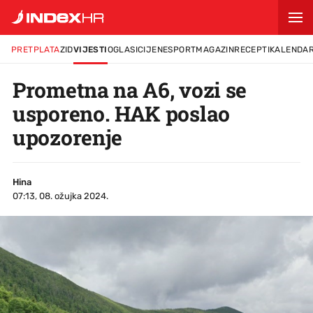
PRETPLATA
ZID
VIJESTI
OGLASI
CIJENE
SPORT
MAGAZIN
RECEPTI
KALENDA
Prometna na A6, vozi se
usporeno. HAK poslao
upozorenje
Hina
07:13, 08. ožujka 2024.