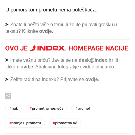
U pomorskom prometu nema poteškoća.
Znate li nešto više o temi ili želite prijaviti grešku u
tekstu? Kliknite
ovdje
.
Imate važnu priču? Javite se na
desk@index.hr
ili
klikom
ovdje
. Atraktivne fotografije i videe plaćamo.
Želite raditi na Indexu? Prijavite se
ovdje
.
#
hak
#
prometna nesreća
#
promet
#
stanje u prometu
#
prometna a6