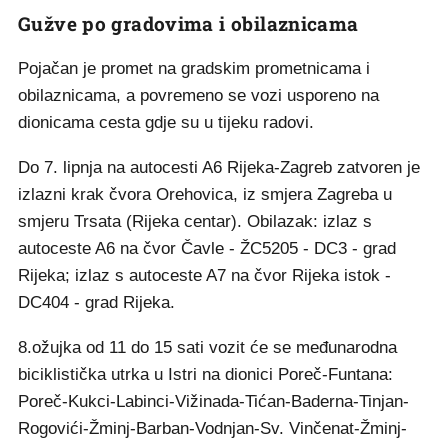
Gužve po gradovima i obilaznicama
Pojačan je promet na gradskim prometnicama i
obilaznicama, a povremeno se vozi usporeno na
dionicama cesta gdje su u tijeku radovi.
Do 7. lipnja na autocesti A6 Rijeka-Zagreb zatvoren je
izlazni krak čvora Orehovica, iz smjera Zagreba u
smjeru Trsata (Rijeka centar). Obilazak: izlaz s
autoceste A6 na čvor Čavle - ŽC5205 - DC3 - grad
Rijeka; izlaz s autoceste A7 na čvor Rijeka istok -
DC404 - grad Rijeka.
8.ožujka od 11 do 15 sati vozit će se međunarodna
biciklistička utrka u Istri na dionici Poreč-Funtana:
Poreč-Kukci-Labinci-Vižinada-Tićan-Baderna-Tinjan-
Rogovići-Žminj-Barban-Vodnjan-Sv. Vinčenat-Žminj-