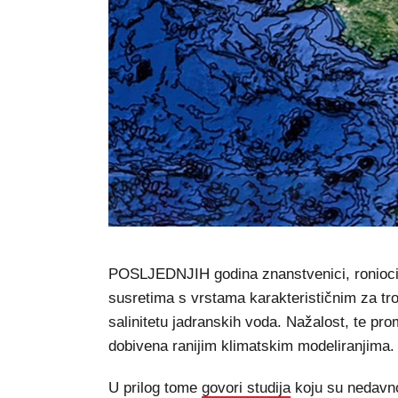
POSLJEDNJIH godina znanstvenici, ronioci 
susretima s vrstama karakterističnim za tro
salinitetu jadranskih voda. Nažalost, te pr
dobivena ranijim klimatskim modeliranjima.
U prilog tome
govori studija
koju su nedavno 