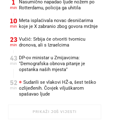
1
Nasumično napadao ljude nožem po
min
Rotterdamu, policija ga uhitila
10
Meta isplaćivala novac desničarima
min
koje je X zabranio zbog govora mržnje
23
Vučić: Srbija će otvoriti tvornicu
min
dronova, ali s Izraelcima
43
DP-ov ministar u Zmijavcima:
min
"Demografska obnova pitanje je
opstanka naših mjesta"
52
Sudarili se vlakovi HŽ-a, šest teško
min
ozlijeđenih. Čovjek viljuškarom
spašavao ljude
PRIKAŽI JOŠ VIJESTI