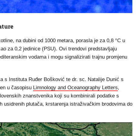
ature
line, na dubini od 1000 metara, porasla je za 0,8 °C u
ao za 0,2 jedinice (PSU). Ovi trendovi predstavljaju
iteranskim vodama i mogu signalizirati trajnu promjenu
ića s Instituta Ruđer Bošković te dr. sc. Natalije Dunić s
vljen u časopisu
Limnology and Oceanography Letters
,
i slovenskih znanstvenika koji su kombinirali podatke s
nih usidrenih plutača, krstarenja istraživačkim brodovima do