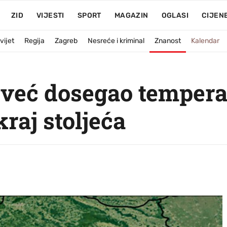
ZID
VIJESTI
SPORT
MAGAZIN
OGLASI
CIJEN
vijet
Regija
Zagreb
Nesreće i kriminal
Znanost
Kalendar
već dosegao temperat
raj stoljeća