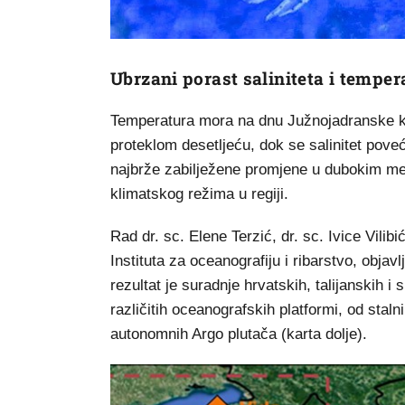
Ubrzani porast saliniteta i temper
Temperatura mora na dnu Južnojadranske kot
proteklom desetljeću, dok se salinitet poveć
najbrže zabilježene promjene u dubokim med
klimatskog režima u regiji.
Rad dr. sc. Elene Terzić, dr. sc. Ivice Vilib
Instituta za oceanografiju i ribarstvo, obja
rezultat je suradnje hrvatskih, talijanskih 
različitih oceanografskih platformi, od stal
autonomnih Argo plutača (karta dolje).