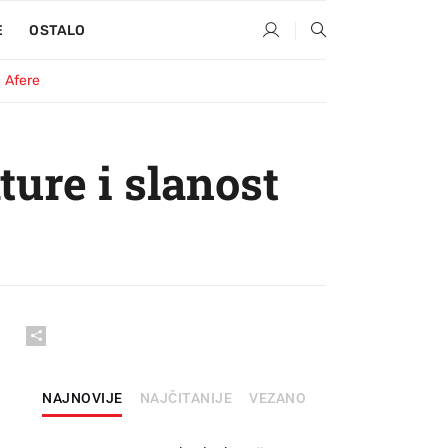
E
OSTALO
Afere
ure i slanost
NAJNOVIJE
NAJČITANIJE
VEZANO