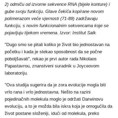
2) odmiču od izvorne sekvence RNA (bijele konture) i
gube svoju funkciju. Glave čekića kopirane novom
polimerazom veće vjernosti (71-89) zadržavaju
funkciju, s novim funkcionalnim sekvencama koje se
pojavljuju tijekom vremena. Izvor: Institut Salk
"Dugo smo se pitali koliko je život bio jednostavan na
početku i kada je stekao sposobnost da se počne
poboljšavati", rekao je prvi autor rada Nikolaos
Papastavrou, znanstveni suradnik u Joyceovom
laboratoriju.
"Ova studija sugerira da je zora evolucije mogla biti
vrlo rana i vrlo jednostavna. Nešto na razini
pojedinačnih molekula moglo je održati Darwinovu
evoluciju, a to je možda bila iskra koja je omogućila da
život postane složeniji, idući od molekula, preko