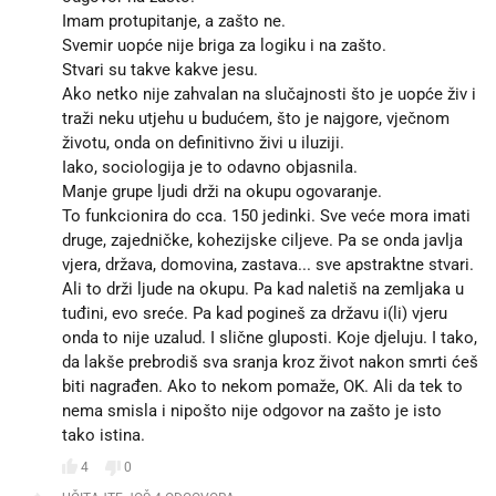
Imam protupitanje, a zašto ne.
Svemir uopće nije briga za logiku i na zašto.
Stvari su takve kakve jesu.
Ako netko nije zahvalan na slučajnosti što je uopće živ i
traži neku utjehu u budućem, što je najgore, vječnom
životu, onda on definitivno živi u iluziji.
Iako, sociologija je to odavno objasnila.
Manje grupe ljudi drži na okupu ogovaranje.
To funkcionira do cca. 150 jedinki. Sve veće mora imati
druge, zajedničke, kohezijske ciljeve. Pa se onda javlja
vjera, država, domovina, zastava... sve apstraktne stvari.
Ali to drži ljude na okupu. Pa kad naletiš na zemljaka u
tuđini, evo sreće. Pa kad pogineš za državu i(li) vjeru
onda to nije uzalud. I slične gluposti. Koje djeluju. I tako,
da lakše prebrodiš sva sranja kroz život nakon smrti ćeš
biti nagrađen. Ako to nekom pomaže, OK. Ali da tek to
nema smisla i nipošto nije odgovor na zašto je isto
tako istina.
4
0