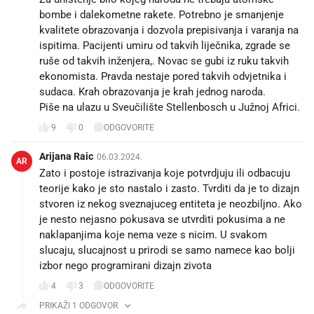
bombe i dalekometne rakete. Potrebno je smanjenje
kvalitete obrazovanja i dozvola prepisivanja i varanja na
ispitima. Pacijenti umiru od takvih liječnika, zgrade se
ruše od takvih inženjera,. Novac se gubi iz ruku takvih
ekonomista. Pravda nestaje pored takvih odvjetnika i
sudaca. Krah obrazovanja je krah jednog naroda.
Piše na ulazu u Sveučilište Stellenbosch u Južnoj Africi.
9
0
ODGOVORITE
Arijana Raic
06.03.2024.
AR
Zato i postoje istrazivanja koje potvrdjuju ili odbacuju
teorije kako je sto nastalo i zasto. Tvrditi da je to dizajn
stvoren iz nekog sveznajuceg entiteta je neozbiljno. Ako
je nesto nejasno pokusava se utvrditi pokusima a ne
naklapanjima koje nema veze s nicim. U svakom
slucaju, slucajnost u prirodi se samo namece kao bolji
izbor nego programirani dizajn zivota
4
3
ODGOVORITE
PRIKAŽI 1 ODGOVOR