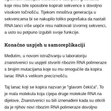
koje nisu bile sposobne kopirati sekvence s dovoljno
visokom točnošću. Tijekom mnoštva generacija u
sekvencama bi se nakupilo toliko pogrešaka da nastali
RNA lanci više uopće nisu nalikovali izvornoj sekvenci,
a usto su potpuno izgubili svoje funkcije.
Konačno uspjeh u samoreplikaciji
Međutim, u novom istraživanju u laboratoriju
znanstvenici su uspjeli stvoriti ribozim RNA polimeraze
s brojim mutacijama koje su mu omogućile da kopira
lanac RNA s velikom preciznošću.
Taj lanac koji se kopira nazvan je "glavom čekića". To
je mala molekula koja cijepa druge molekule RNA na
dijelove. Znanstvenici su bili iznenađeni kada su otkrili
da je njihov novi ribozim RNA polimeraze dovoljno