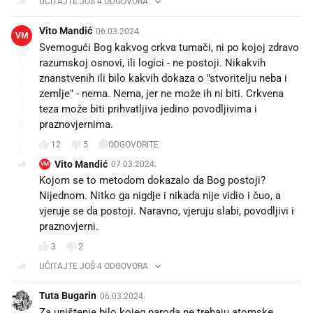
UČITAJTE JOŠ 4 ODGOVORA
Vito Mandić
06.03.2024.
VM
Svemogući Bog kakvog crkva tumači, ni po kojoj zdravo
razumskoj osnovi, ili logici - ne postoji. Nikakvih
znanstvenih ili bilo kakvih dokaza o "stvoritelju neba i
zemlje" - nema. Nema, jer ne može ih ni biti. Crkvena
teza može biti prihvatljiva jedino povodljivima i
praznovjernima.
12
5
ODGOVORITE
Vito Mandić
07.03.2024.
VM
Kojom se to metodom dokazalo da Bog postoji?
Nijednom. Nitko ga nigdje i nikada nije vidio i čuo, a
vjeruje se da postoji. Naravno, vjeruju slabi, povodljivi i
praznovjerni.
3
2
UČITAJTE JOŠ 4 ODGOVORA
Tuta Bugarin
06.03.2024.
Za uništenje bilo kojeg naroda ne trebaju atomske