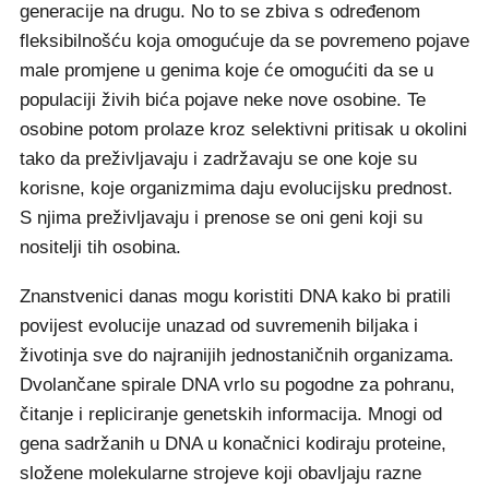
generacije na drugu. No to se zbiva s određenom
fleksibilnošću koja omogućuje da se povremeno pojave
male promjene u genima koje će omogućiti da se u
populaciji živih bića pojave neke nove osobine. Te
osobine potom prolaze kroz selektivni pritisak u okolini
tako da preživljavaju i zadržavaju se one koje su
korisne, koje organizmima daju evolucijsku prednost.
S njima preživljavaju i prenose se oni geni koji su
nositelji tih osobina.
Znanstvenici danas mogu koristiti DNA kako bi pratili
povijest evolucije unazad od suvremenih biljaka i
životinja sve do najranijih jednostaničnih organizama.
Dvolančane spirale DNA vrlo su pogodne za pohranu,
čitanje i repliciranje genetskih informacija. Mnogi od
gena sadržanih u DNA u konačnici kodiraju proteine,
složene molekularne strojeve koji obavljaju razne