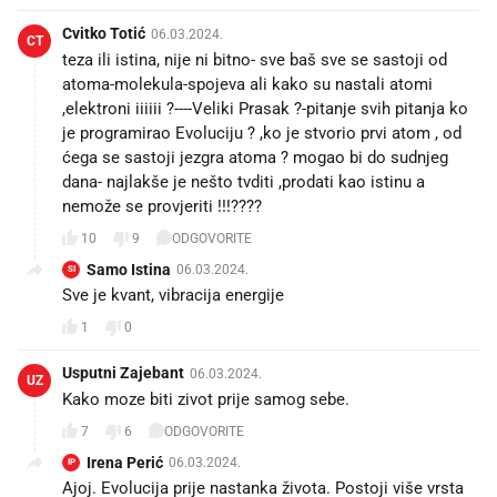
Cvitko Totić
06.03.2024.
CT
teza ili istina, nije ni bitno- sve baš sve se sastoji od
atoma-molekula-spojeva ali kako su nastali atomi
,elektroni iiiiii ?----Veliki Prasak ?-pitanje svih pitanja ko
je programirao Evoluciju ? ,ko je stvorio prvi atom , od
ćega se sastoji jezgra atoma ? mogao bi do sudnjeg
dana- najlakše je nešto tvditi ,prodati kao istinu a
nemože se provjeriti !!!????
10
9
ODGOVORITE
Samo Istina
06.03.2024.
SI
Sve je kvant, vibracija energije
1
0
Usputni Zajebant
06.03.2024.
UZ
Kako moze biti zivot prije samog sebe.
7
6
ODGOVORITE
Irena Perić
06.03.2024.
IP
Ajoj. Evolucija prije nastanka života. Postoji više vrsta