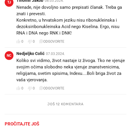
Tihomir Jakob
08.03.2024.
TJ
Nenade, nije dovoljno samo prepisati članak. Treba ga
znati i prevesti.
Konkretno, u hrvatskom jeziku nisu ribonukleinska i
dezoksiribonukleinska Acid nego Kiselina. Ergo, nisu
RNA i DNA nego RNK i DNK!
0
0
ODGOVORITE
Nedjeljko Colić
07.03.2024.
NC
Koliko svi vidimo, život nastaje iz živoga. Tko ne vjeruje
svojim očima slobodno neka vjeruje znanstvenicima,
religijama, svetim spisima, Indexu....Boli briga život za
vaša vjerovanja.
0
0
ODGOVORITE
JOŠ 12 KOMENTARA
PROČITAJTE JOŠ