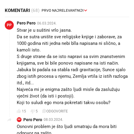
KOMENTARI
(68)
Pero Pero
06.03.2024.
PP
Stvar je u suštini vrlo jasna.
Da se sutra unište sve religijske knjige i zaborave, za
1000 godina niti jedna nebi blla napisana ni slično, a
kamoli isto.
S druge strane da se isto napravi sa svim znanstvenim
knjigama, sve bi bile ponovo napisane na isti način.
Jabuka bi padala sa stabla radi gravitacije, Sunce sjalo
zbog istih procesa u njemu, Zemlja vrtila iz istih razloga
itd., itd...
Najveća mi je enigma zašto ljudi misle da zaslužuju
vječni život (da isti i postoji).
Koji to suludi ego mora pokretati takvu osobu?
15
5
ODGOVORITE
Pero Pero
08.03.2024.
PP
Osnovni problem je što ljudi smatraju da mora biti
odgovor na zašto.