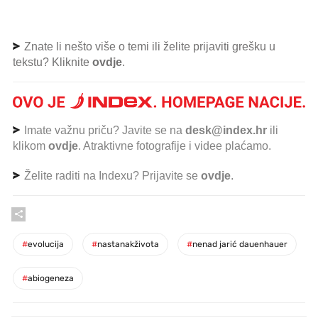
Znate li nešto više o temi ili želite prijaviti grešku u
tekstu? Kliknite
ovdje
.
Imate važnu priču? Javite se na
desk@index.hr
ili
klikom
ovdje
. Atraktivne fotografije i videe plaćamo.
Želite raditi na Indexu? Prijavite se
ovdje
.
#
evolucija
#
nastanakživota
#
nenad jarić dauenhauer
#
abiogeneza