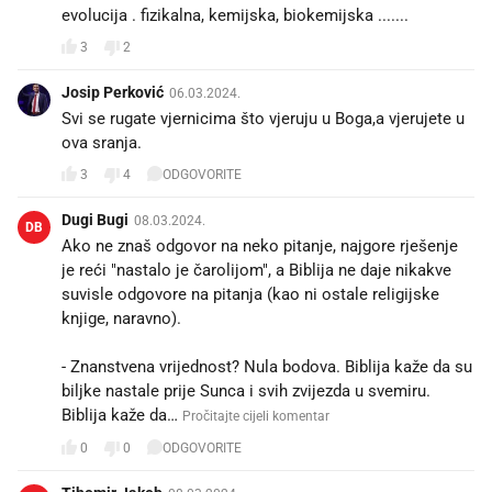
evolucija . fizikalna, kemijska, biokemijska .......
3
2
Josip Perković
06.03.2024.
Svi se rugate vjernicima što vjeruju u Boga,a vjerujete u
ova sranja.
3
4
ODGOVORITE
Dugi Bugi
08.03.2024.
DB
Ako ne znaš odgovor na neko pitanje, najgore rješenje
je reći "nastalo je čarolijom", a Biblija ne daje nikakve
suvisle odgovore na pitanja (kao ni ostale religijske
knjige, naravno).
- Znanstvena vrijednost? Nula bodova. Biblija kaže da su
biljke nastale prije Sunca i svih zvijezda u svemiru.
Biblija kaže da…
Pročitajte cijeli komentar
0
0
ODGOVORITE