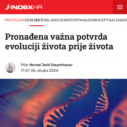
PRETPLATA
ZID
VIJESTI
OGLASI
CIJENE
SPORT
MAGAZIN
RECEPTI
KALENDA
Pronađena važna potvrda
evoluciji života prije života
Piše:
Nenad Jarić Dauenhauer
17:47, 06. ožujka 2024.