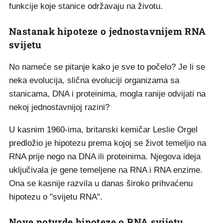
funkcije koje stanice održavaju na životu.
Nastanak hipoteze o jednostavnijem RNA
svijetu
No nameće se pitanje kako je sve to počelo? Je li se
neka evolucija, slična evoluciji organizama sa
stanicama, DNA i proteinima, mogla ranije odvijati na
nekoj jednostavnijoj razini?
U kasnim 1960-ima, britanski kemičar Leslie Orgel
predložio je hipotezu prema kojoj se život temeljio na
RNA prije nego na DNA ili proteinima. Njegova ideja
uključivala je gene temeljene na RNA i RNA enzime.
Ona se kasnije razvila u danas široko prihvaćenu
hipotezu o "svijetu RNA".
Nove potvrde hipoteze o RNA svijetu