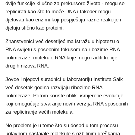
dvije funkcije ključne za prekursore života - mogu se
replicirati kao što to može DNA i također mogu
djelovati kao enzimi koji pospješuju razne reakcije i
djeluju slično kao proteini.
Znanstvenici već desetljećima istražuju hipotezu o
RNA svijetu s posebnim fokusom na ribozime RNA
polimeraze, molekule RNA koje mogu raditi kopije
drugih nizova RNA.
Joyce i njegovi suradnici u laboratoriju Instituta Salk
već desetak godina razvijaju ribozime RNA
polimeraze. Pritom koriste oblik usmjerene evolucije
koji omogućuje stvaranje novih verzija RNA sposobnih
za repliciranje većih molekula.
No problem je u tome što su dosad u tom procesu
uglavnom nastajale molekule s ozbiljnim greškama