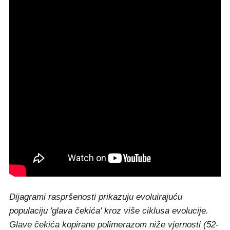
Dijagrami raspršenosti prikazuju evoluirajuću
populaciju 'glava čekića' kroz više ciklusa evolucije.
Glave čekića kopirane polimerazom niže vjernosti (52-