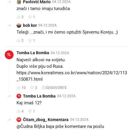
Pavlović Mario
04.12.2024.
znači i tamo imaju turudića
3
1
bob kor
04.12.2024.
Tele@ ...znači, i mi ćemo optužiti Sjevernu Koreju. ;)
2
1
Tomba La Bomba
04.12.2024.
TL
Najveći alkosi na svijetu.
Duplo više piju od Rusa.
https://www.koreatimes.co.kr/www/nation/2024/12/113
_150871.html
10
2
ODGOVORITE
Tomba La Bomba
04.12.2024.
TL
Kaj imaš 12?
4
1
Čitam_zbog_ Komentara
04.12.2024.
ČK
@Čudna Biljka baja piše komentare na poslu