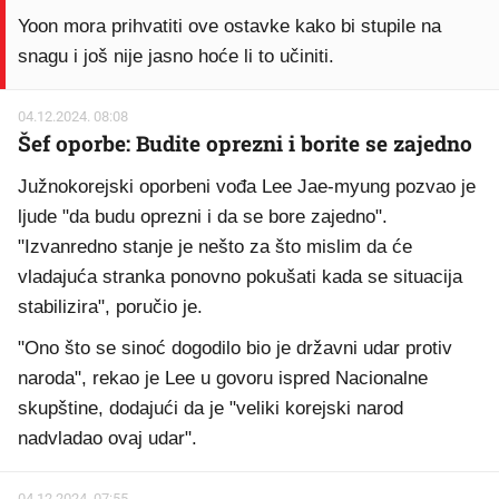
Yoon mora prihvatiti ove ostavke kako bi stupile na
snagu i još nije jasno hoće li to učiniti.
04.12.2024. 08:08
Šef oporbe: Budite oprezni i borite se zajedno
Južnokorejski oporbeni vođa Lee Jae-myung pozvao je
ljude "da budu oprezni i da se bore zajedno".
"Izvanredno stanje je nešto za što mislim da će
vladajuća stranka ponovno pokušati kada se situacija
stabilizira", poručio je.
"Ono što se sinoć dogodilo bio je državni udar protiv
naroda", rekao je Lee u govoru ispred Nacionalne
skupštine, dodajući da je "veliki korejski narod
nadvladao ovaj udar".
04.12.2024. 07:55