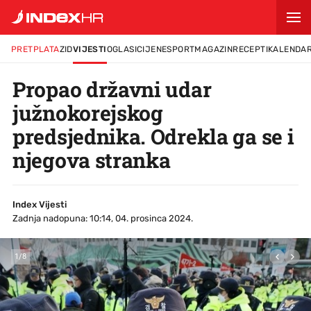
PRETPLATA
ZID
VIJESTI
OGLASI
CIJENE
SPORT
MAGAZIN
RECEPTI
KALENDA
Propao državni udar
južnokorejskog
predsjednika. Odrekla ga se i
njegova stranka
Index Vijesti
Zadnja nadopuna: 10:14, 04. prosinca 2024.
1
/
8