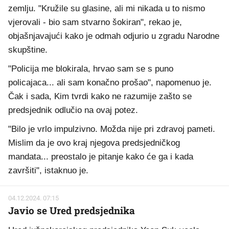
zemlju. "Kružile su glasine, ali mi nikada u to nismo
vjerovali - bio sam stvarno šokiran", rekao je,
objašnjavajući kako je odmah odjurio u zgradu Narodne
skupštine.
"Policija me blokirala, hrvao sam se s puno
policajaca... ali sam konačno prošao", napomenuo je.
Čak i sada, Kim tvrdi kako ne razumije zašto se
predsjednik odlučio na ovaj potez.
"Bilo je vrlo impulzivno. Možda nije pri zdravoj pameti.
Mislim da je ovo kraj njegova predsjedničkog
mandata... preostalo je pitanje kako će ga i kada
završiti", istaknuo je.
04.12.2024. 07:15
Javio se Ured predsjednika