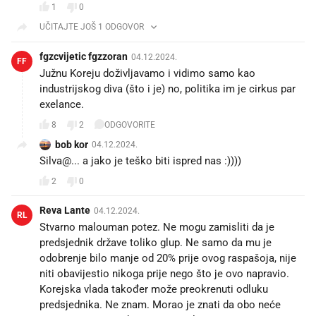
1
0
UČITAJTE JOŠ 1 ODGOVOR
fgzcvijetic fgzzoran
04.12.2024.
FF
Južnu Koreju doživljavamo i vidimo samo kao
industrijskog diva (što i je) no, politika im je cirkus par
exelance.
8
2
ODGOVORITE
bob kor
04.12.2024.
Silva@... a jako je teško biti ispred nas :))))
2
0
Reva Lante
04.12.2024.
RL
Stvarno malouman potez. Ne mogu zamisliti da je
predsjednik države toliko glup. Ne samo da mu je
odobrenje bilo manje od 20% prije ovog raspašoja, nije
niti obavijestio nikoga prije nego što je ovo napravio.
Korejska vlada također može preokrenuti odluku
predsjednika. Ne znam. Morao je znati da obo neće