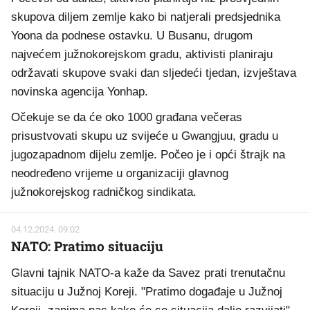
skupova diljem zemlje kako bi natjerali predsjednika
Yoona da podnese ostavku. U Busanu, drugom
najvećem južnokorejskom gradu, aktivisti planiraju
održavati skupove svaki dan sljedeći tjedan, izvještava
novinska agencija Yonhap.
Očekuje se da će oko 1000 građana večeras
prisustvovati skupu uz svijeće u Gwangjuu, gradu u
jugozapadnom dijelu zemlje. Počeo je i opći štrajk na
neodređeno vrijeme u organizaciji glavnog
južnokorejskog radničkog sindikata.
04.12.2024. 09:02
NATO: Pratimo situaciju
Glavni tajnik NATO-a kaže da Savez prati trenutačnu
situaciju u Južnoj Koreji. "Pratimo događaje u Južnoj