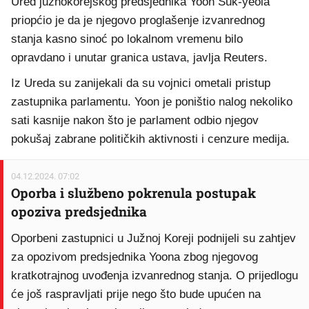
Ured južnokorejskog predsjednika Yoon Suk-yeola
priopćio je da je njegovo proglašenje izvanrednog
stanja kasno sinoć po lokalnom vremenu bilo
opravdano i unutar granica ustava, javlja Reuters.
Iz Ureda su zanijekali da su vojnici ometali pristup
zastupnika parlamentu. Yoon je poništio nalog nekoliko
sati kasnije nakon što je parlament odbio njegov
pokušaj zabrane političkih aktivnosti i cenzure medija.
04.12.2024. 07:02
Oporba i službeno pokrenula postupak
opoziva predsjednika
Oporbeni zastupnici u Južnoj Koreji podnijeli su zahtjev
za opozivom predsjednika Yoona zbog njegovog
kratkotrajnog uvođenja izvanrednog stanja. O prijedlogu
će još raspravljati prije nego što bude upućen na