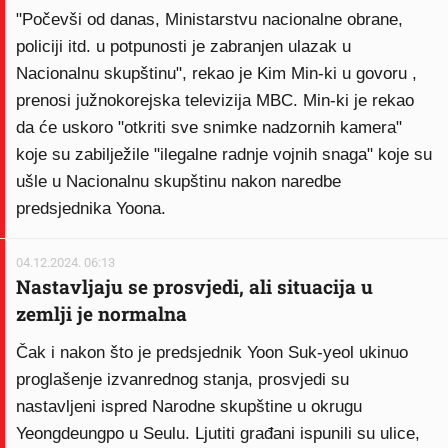
"Počevši od danas, Ministarstvu nacionalne obrane,
policiji itd. u potpunosti je zabranjen ulazak u
Nacionalnu skupštinu", rekao je Kim Min-ki u govoru ,
prenosi južnokorejska televizija MBC. Min-ki je rekao
da će uskoro "otkriti sve snimke nadzornih kamera"
koje su zabilježile "ilegalne radnje vojnih snaga" koje su
ušle u Nacionalnu skupštinu nakon naredbe
predsjednika Yoona.
04.12.2024. 06:13
Nastavljaju se prosvjedi, ali situacija u
zemlji je normalna
Čak i nakon što je predsjednik Yoon Suk-yeol ukinuo
proglašenje izvanrednog stanja, prosvjedi su
nastavljeni ispred Narodne skupštine u okrugu
Yeongdeungpo u Seulu. Ljutiti građani ispunili su ulice,