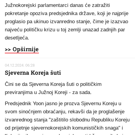
Južnokorejski parlamentarci danas će zatražiti
pokretanje opoziva predsjednika države, koji je najprije
proglasio pa ukinuo izvanredno stanje, čime je izazvao
najveću političku krizu u toj zemlji unazad zadnjih par
desetljeća.
>> Opširnije
04.12.2024. 06:28
Sjeverna Koreja šuti
Čini se da Sjeverna Koreja šuti o političkim
previranjima u Južnoj Koreji - za sada.
Predsjednik Yoon jasno je prozva Sjevernu Koreju u
svom sinoćnjem obraćanju, rekavši da je proglašenje
izvanrednog stanja "zaštitilo slobodnu Republiku Koreju
od prijetnje sjevernokorejskih komunističkih snaga" i