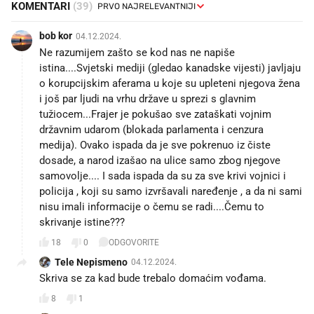
KOMENTARI
(39)
bob kor
04.12.2024.
Ne razumijem zašto se kod nas ne napiše
istina....Svjetski mediji (gledao kanadske vijesti) javljaju
o korupcijskim aferama u koje su upleteni njegova žena
i još par ljudi na vrhu države u sprezi s glavnim
tužiocem...Frajer je pokušao sve zataškati vojnim
državnim udarom (blokada parlamenta i cenzura
medija). Ovako ispada da je sve pokrenuo iz čiste
dosade, a narod izašao na ulice samo zbog njegove
samovolje.... I sada ispada da su za sve krivi vojnici i
policija , koji su samo izvršavali naređenje , a da ni sami
nisu imali informacije o čemu se radi....Čemu to
skrivanje istine???
18
0
ODGOVORITE
Tele Nepismeno
04.12.2024.
Skriva se za kad bude trebalo domaćim vođama.
8
1