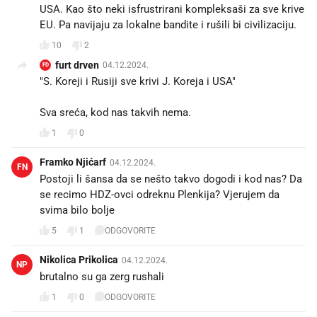
USA. Kao što neki isfrustrirani kompleksaši za sve krive
EU. Pa navijaju za lokalne bandite i rušili bi civilizaciju.
10
2
furt drven
04.12.2024.
FD
"S. Koreji i Rusiji sve krivi J. Koreja i USA"
Sva sreća, kod nas takvih nema.
1
0
Framko Njićarf
04.12.2024.
FN
Postoji li šansa da se nešto takvo dogodi i kod nas? Da
se recimo HDZ-ovci odreknu Plenkija? Vjerujem da
svima bilo bolje
5
1
ODGOVORITE
Nikolica Prikolica
04.12.2024.
NP
brutalno su ga zerg rushali
1
0
ODGOVORITE