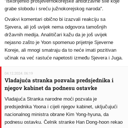
"iskorijenilo prosjevernokorejske antidržavne sile koje
grabe slobodu i sreću južnokorejskog naroda".
Ovakvi komentari obično bi izazvali reakciju sa
Sjevera, ali još uvijek nema odgovora tamošnjih
državnih medija. Analitičari kažu da je još uvijek
nejasno zašto je Yoon spomenuo prijetnje Sjeverne
Koreje, ali mnogi smatraju da to neće imati pozitivan
učinak na već rastuće napetosti između Sjevera i Juga.
04.12.2024. 06:19
Vladajuća stranka pozvala predsjednika i
njegov kabinet da podnesu ostavke
Vladajuća Stranka narodne moći pozvala je
predsjednika Yoona i cijeli njegov kabinet, uključujući
nacionalnog ministra obrane Kim Yong-hyuna, da
podnesu ostavku. Čelnik stranke Han Dong-hoon rekao