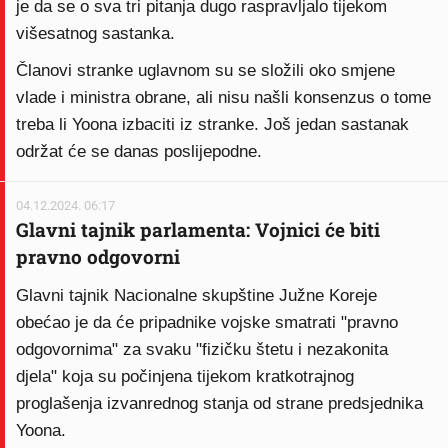
je da se o sva tri pitanja dugo raspravljalo tijekom
višesatnog sastanka.
Članovi stranke uglavnom su se složili oko smjene
vlade i ministra obrane, ali nisu našli konsenzus o tome
treba li Yoona izbaciti iz stranke. Još jedan sastanak
održat će se danas poslijepodne.
04.12.2024. 06:17
Glavni tajnik parlamenta: Vojnici će biti
pravno odgovorni
Glavni tajnik Nacionalne skupštine Južne Koreje
obećao je da će pripadnike vojske smatrati "pravno
odgovornima" za svaku "fizičku štetu i nezakonita
djela" koja su počinjena tijekom kratkotrajnog
proglašenja izvanrednog stanja od strane predsjednika
Yoona.