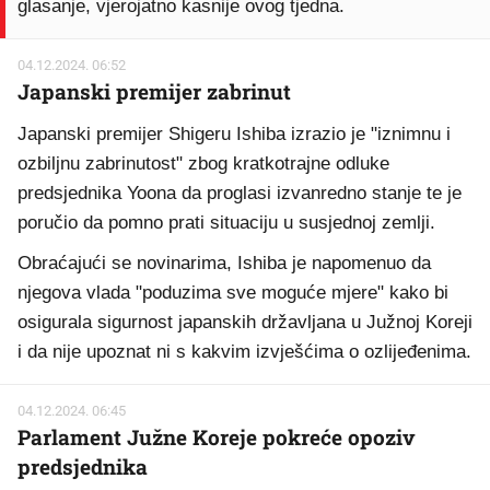
glasanje, vjerojatno kasnije ovog tjedna.
04.12.2024. 06:52
Japanski premijer zabrinut
Japanski premijer Shigeru Ishiba izrazio je "iznimnu i
ozbiljnu zabrinutost" zbog kratkotrajne odluke
predsjednika Yoona da proglasi izvanredno stanje te je
poručio da pomno prati situaciju u susjednoj zemlji.
Obraćajući se novinarima, Ishiba je napomenuo da
njegova vlada "poduzima sve moguće mjere" kako bi
osigurala sigurnost japanskih državljana u Južnoj Koreji
i da nije upoznat ni s kakvim izvješćima o ozlijeđenima.
04.12.2024. 06:45
Parlament Južne Koreje pokreće opoziv
predsjednika