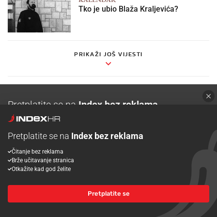
Tko je ubio Blaža Kraljevića?
PRIKAŽI JOŠ VIJESTI
Pretplatite se na
Index bez reklama
Podržite neovisno novinarstvo i čitajte Index bez bannera.
Pretplatite se na
Index bez reklama
Pretplatite se
Čitanje bez reklama
Brže učitavanje stranica
Otkažite kad god želite
NASLOVNICA
Pretplatite se
VIJESTI