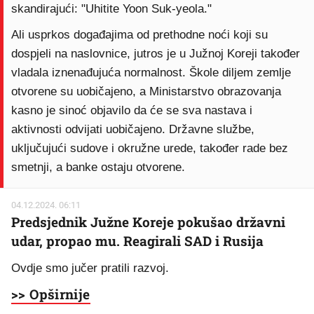
skandirajući: "Uhitite Yoon Suk-yeola."
Ali usprkos događajima od prethodne noći koji su
dospjeli na naslovnice, jutros je u Južnoj Koreji također
vladala iznenađujuća normalnost. Škole diljem zemlje
otvorene su uobičajeno, a Ministarstvo obrazovanja
kasno je sinoć objavilo da će se sva nastava i
aktivnosti odvijati uobičajeno. Državne službe,
uključujući sudove i okružne urede, također rade bez
smetnji, a banke ostaju otvorene.
04.12.2024. 06:11
Predsjednik Južne Koreje pokušao državni
udar, propao mu. Reagirali SAD i Rusija
Ovdje smo jučer pratili razvoj.
>> Opširnije