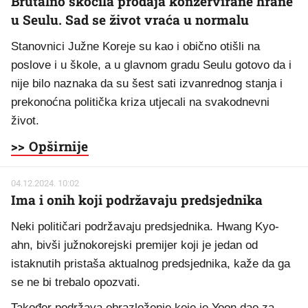
Brutalno skočila prodaja konzervirane hrane
u Seulu. Sad se život vraća u normalu
Stanovnici Južne Koreje su kao i obično otišli na
poslove i u škole, a u glavnom gradu Seulu gotovo da i
nije bilo naznaka da su šest sati izvanrednog stanja i
prekonoćna politička kriza utjecali na svakodnevni
život.
>> Opširnije
04.12.2024. 10:02
Ima i onih koji podržavaju predsjednika
Neki političari podržavaju predsjednika. Hwang Kyo-
ahn, bivši južnokorejski premijer koji je jedan od
istaknutih pristaša aktualnog predsjednika, kaže da ga
se ne bi trebalo opozvati.
Također podržava obrazloženje koje je Yoon dao za