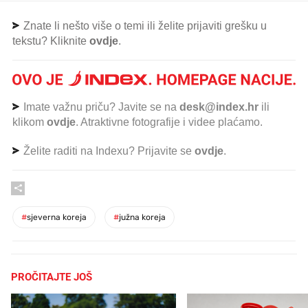
Znate li nešto više o temi ili želite prijaviti grešku u
tekstu? Kliknite
ovdje
.
Imate važnu priču? Javite se na
desk@index.hr
ili
klikom
ovdje
. Atraktivne fotografije i videe plaćamo.
Želite raditi na Indexu? Prijavite se
ovdje
.
#
sjeverna koreja
#
južna koreja
PROČITAJTE JOŠ