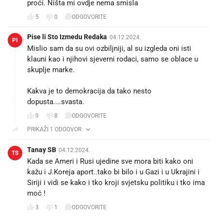
proći. Ništa mi ovdje nema smisla
5
0
ODGOVORITE
Pise li Sto Izmedu Redaka
04.12.2024.
PI
Mislio sam da su ovi ozbiljniji, al su izgleda oni isti
klauni kao i njihovi sjeverni rodaci, samo se oblace u
skuplje marke.
Kakva je to demokracija da tako nesto
dopusta....svasta.
9
8
ODGOVORITE
PRIKAŽI 1 ODGOVOR
Tanay SB
04.12.2024.
TS
Kada se Ameri i Rusi ujedine sve mora biti kako oni
kažu i J.Koreja aport..tako bi bilo i u Gazi i u Ukrajini i
Siriji i vidi se kako i tko kroji svjetsku politiku i tko ima
moć !
3
1
ODGOVORITE