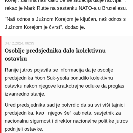
Koreji, zanima nas kako će se situacija dalje razvijati",
rekao je Mark Rutte na sastanku NATO-a u Bruxellesu.
"Naš odnos s Južnom Korejom je ključan, naš odnos s
Južnom Korejom je čvrst", dodao je.
04.12.2024. 08:33
Osoblje predsjednika dalo kolektivnu
ostavku
Ranije jutros pojavila se informacija da je osoblje
predsjednika Yoon Suk-yeola ponudilo kolektivnu
ostavku nakon njegove kratkotrajne odluke da proglasi
izvanredno stanje.
Ured predsjednika sad je potvrdio da su svi viši tajnici
predsjednika, kao i njegov šef kabineta, savjetnik za
nacionalnu sigurnost i direktor nacionalne politike jutros
podnijeli ostavke.