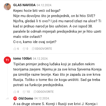
GLAS NAVODA
04.12.2024.
Kepec hoće biti veći od boga?
Nije mu dovoljno što je predsjednik, on bi htio SVE?
Njofra, gledaš li ti ovo? I još mu narod izlazi na ulice? Ti
kad si prdnuo narod je bio ushićen. A ovi ispod 38.
paralele bi odmah mijenjali predsjednika jer je htio uzeti
malo više ovlasti?
C-c-c, kamo ide ovaj svijet?
6
0
ODGOVORITE
tomo 100brt
04.12.2024.
T1
Tipičan primjer jednog luđaka koji je zaluđen nekim
teorijama zavjere. Njemu je za sve kriva Sjeverna Koreja
pa izmišlje razne teorije. Kao što je zapadu za sve kriva
Rusija. Toliko o tome tko će koga uništiti. Sad ga treba
potrati sa funkcije predsjednika.
8
10
ODGOVORITE
Old Domo
04.12.2024.
OD
A sa druge strane S. Koreji i Rusiji sve krivi J. Koreja i