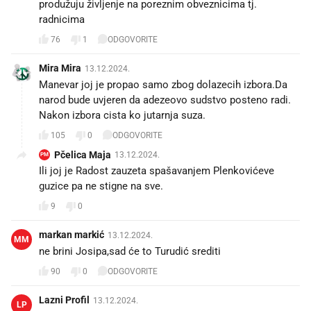
produžuju življenje na poreznim obveznicima tj.
radnicima
76
1
ODGOVORITE
Mira Mira
13.12.2024.
Manevar joj je propao samo zbog dolazecih izbora.Da
narod bude uvjeren da adezeovo sudstvo posteno radi.
Nakon izbora cista ko jutarnja suza.
105
0
ODGOVORITE
Pčelica Maja
13.12.2024.
PM
Ili joj je Radost zauzeta spašavanjem Plenkovićeve
guzice pa ne stigne na sve.
9
0
markan markić
13.12.2024.
MM
ne brini Josipa,sad će to Turudić srediti
90
0
ODGOVORITE
Lazni Profil
13.12.2024.
LP