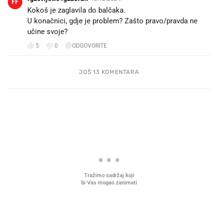
FF
Kokoš je zaglavila do balčaka.
U konačnici, gdje je problem? Zašto pravo/pravda ne
učine svoje?
5
0
ODGOVORITE
JOŠ 13 KOMENTARA
PROČITAJTE JOŠ
Što povezuje Lexus i
Kako su im čepovi boca d
legendarnog Ponyja?
nagradu od 10.000 eura