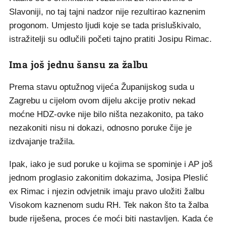
Slavoniji, no taj tajni nadzor nije rezultirao kaznenim
progonom. Umjesto ljudi koje se tada prisluškivalo,
istražitelji su odlučili početi tajno pratiti Josipu Rimac.
Ima još jednu šansu za žalbu
Prema stavu optužnog vijeća Županijskog suda u
Zagrebu u cijelom ovom dijelu akcije protiv nekad
moćne HDZ-ovke nije bilo ništa nezakonito, pa tako
nezakoniti nisu ni dokazi, odnosno poruke čije je
izdvajanje tražila.
Ipak, iako je sud poruke u kojima se spominje i AP još
jednom proglasio zakonitim dokazima, Josipa Pleslić
ex Rimac i njezin odvjetnik imaju pravo uložiti žalbu
Visokom kaznenom sudu RH. Tek nakon što ta žalba
bude riješena, proces će moći biti nastavljen. Kada će