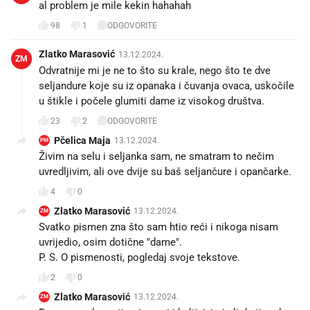
al problem je mile kekin hahahah
98
1
ODGOVORITE
Zlatko Marasović
13.12.2024.
ZM
Odvratnije mi je ne to što su krale, nego što te dve
seljandure koje su iz opanaka i čuvanja ovaca, uskočile
u štikle i počele glumiti dame iz visokog društva.
23
2
ODGOVORITE
Pčelica Maja
13.12.2024.
PM
Živim na selu i seljanka sam, ne smatram to nečim
uvredljivim, ali ove dvije su baš seljančure i opančarke.
4
0
Zlatko Marasović
13.12.2024.
ZM
Svatko pismen zna što sam htio reći i nikoga nisam
uvrijedio, osim dotične "dame".
P. S. O pismenosti, pogledaj svoje tekstove.
2
0
Zlatko Marasović
13.12.2024.
ZM