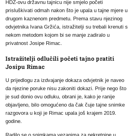
HDZ-ovu državnu tajnicu nije smjelo početi
prisluškivati odmah nakon što je upala u tajne mjere u
drugom kaznenom predmetu. Prema stavu njezinog
odvjetnika Ivana Gržića, istražitelji su trebali krenuti s
nekom metodom kojom bi se manje zadiralo u
privatnost Josipe Rimac.
Istražitelji odlučili početi tajno pratiti
Josipu Rimac
U prijedlogu za izdvajanje dokaza odvjetnik je naveo
da njezine poruke nisu zakoniti dokazi. Prije nego što
je sud donio ovu odluku, obrani je, kako je ranije
objavljeno, bilo omogućeno da čak čuje tajne snimke
razgovora u koji je Rimac upala još krajem 2019.
godine.
Radilo se o snimkama vezanima za nekretnine u