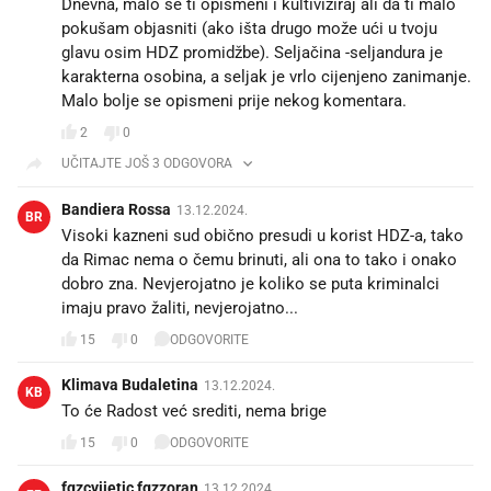
Dnevna, malo se ti opismeni i kultiviziraj ali da ti malo
pokušam objasniti (ako išta drugo može ući u tvoju
glavu osim HDZ promidžbe). Seljačina -seljandura je
karakterna osobina, a seljak je vrlo cijenjeno zanimanje.
Malo bolje se opismeni prije nekog komentara.
2
0
UČITAJTE JOŠ 3 ODGOVORA
Bandiera Rossa
13.12.2024.
BR
Visoki kazneni sud obično presudi u korist HDZ-a, tako
da Rimac nema o čemu brinuti, ali ona to tako i onako
dobro zna. Nevjerojatno je koliko se puta kriminalci
imaju pravo žaliti, nevjerojatno...
15
0
ODGOVORITE
Klimava Budaletina
13.12.2024.
KB
To će Radost već srediti, nema brige
15
0
ODGOVORITE
fgzcvijetic fgzzoran
13.12.2024.