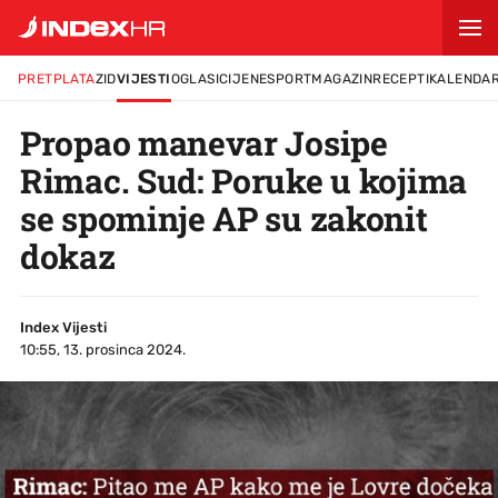
PRETPLATA
ZID
VIJESTI
OGLASI
CIJENE
SPORT
MAGAZIN
RECEPTI
KALENDA
Propao manevar Josipe
Rimac. Sud: Poruke u kojima
se spominje AP su zakonit
dokaz
Index Vijesti
10:55, 13. prosinca 2024.