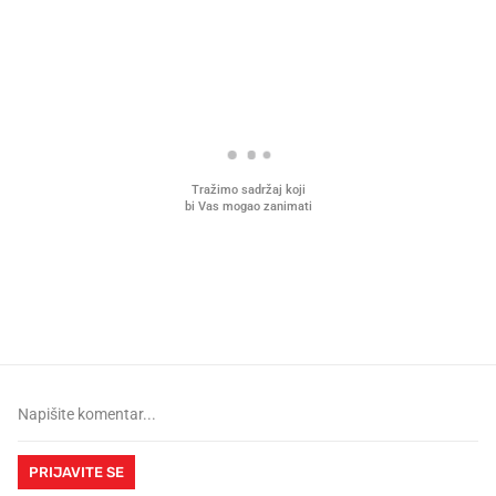
PROČITAJTE JOŠ
Što povezuje Lexus i
Kako su im čepovi boca d
legendarnog Ponyja?
nagradu od 10.000 eura
vjerovali"
PRIJAVITE SE