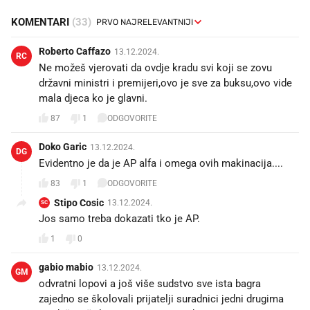
KOMENTARI
(33)
Roberto Caffazo
13.12.2024.
RC
Ne možeš vjerovati da ovdje kradu svi koji se zovu
državni ministri i premijeri,ovo je sve za buksu,ovo vide
mala djeca ko je glavni.
87
1
ODGOVORITE
Doko Garic
13.12.2024.
DG
Evidentno je da je AP alfa i omega ovih makinacija....
83
1
ODGOVORITE
Stipo Cosic
13.12.2024.
SC
Jos samo treba dokazati tko je AP.
1
0
gabio mabio
13.12.2024.
GM
odvratni lopovi a još više sudstvo sve ista bagra
zajedno se školovali prijatelji suradnici jedni drugima