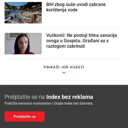
BiH zbog suše uvodi zabrane
korištenja vode
Vučković: Ne postoji hitna sanacija
ovoga u Gospiću. Građani su s
razlogom zabrinuti
PRIKAŽI JOŠ VIJESTI
Pretplatite se na
Index bez reklama
Podržite neovisno novinarstvo i čitajte Index bez bannera.
Pretplatite se