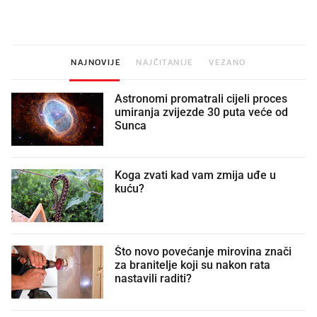
vjerovali"
NAJNOVIJE
NAJČITANIJE
VEZANO
Astronomi promatrali cijeli proces
umiranja zvijezde 30 puta veće od
Sunca
Koga zvati kad vam zmija uđe u
kuću?
Što novo povećanje mirovina znači
za branitelje koji su nakon rata
nastavili raditi?