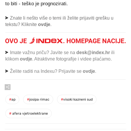
to biti - teško je prognozirati.
Znate li nešto više o temi ili želite prijaviti grešku u
tekstu? Kliknite
ovdje
.
Imate važnu priču? Javite se na
desk@index.hr
ili
klikom
ovdje
. Atraktivne fotografije i videe plaćamo.
Želite raditi na Indexu? Prijavite se
ovdje
.
#
ap
#
josipa rimac
#
visoki kazneni sud
#
afera vjetroelektrane