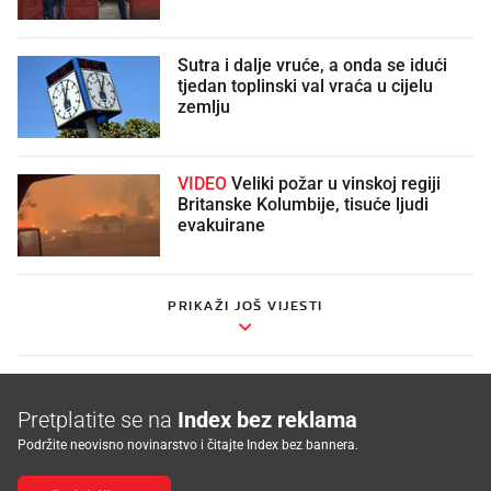
Sutra i dalje vruće, a onda se idući
tjedan toplinski val vraća u cijelu
zemlju
VIDEO
Veliki požar u vinskoj regiji
Britanske Kolumbije, tisuće ljudi
evakuirane
PRIKAŽI JOŠ VIJESTI
Pretplatite se na
Index bez reklama
Podržite neovisno novinarstvo i čitajte Index bez bannera.