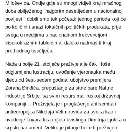
Miloševića. Ondje gdje su mnogi vidjeli kraj mračnog
doba obilježenog "najgorim desetljećem u nacionalnoj
povijesti" dobili smo tek početak jednog perioda koji će
po količini i snazi toksičnih političkih produkata, prije
svega u medijima s nacionalnom frekvencijom i
visokotiražnim tabloidima, daleko nadmašiti kraj
prethodnog tisućljeća.
Nada u bolje 21. stoljeće preživjela je čak i loše
odglumljenu lustraciju, uvođenje vjeronauka među
djecu od šest-sedam godina, ubojstvo premijera
Zorana Đinđića, prepuštanje za sitne pare Naftne
industrije Srbije, sa svim resursima, ruskoj državnoj
kompaniji… Preživjela je i proglašenje antisemita i
antieuropejca Nikolaja Velimirovića za sveca kao i
uvođenje čuvara lika i djela kvislinga Dimitrija Ljotića u
srpski parlament. Veliko je pitanje hoće li preživjeti