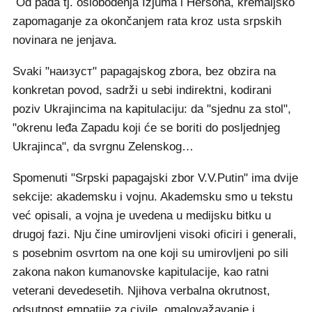
Od pada tj. oslobođenja Izjuma i Hersona, kremaljsko
zapomaganje za okončanjem rata kroz usta srpskih
novinara ne jenjava.
Svaki "наизуст" papagajskog zbora, bez obzira na
konkretan povod, sadrži u sebi indirektni, kodirani
poziv Ukrajincima na kapitulaciju: da "sjednu za stol",
"okrenu leđa Zapadu koji će se boriti do posljednjeg
Ukrajinca", da svrgnu Zelenskog…
Spomenuti "Srpski papagajski zbor V.V.Putin" ima dvije
sekcije: akademsku i vojnu. Akademsku smo u tekstu
već opisali, a vojna je uvedena u medijsku bitku u
drugoj fazi. Nju čine umirovljeni visoki oficiri i generali,
s posebnim osvrtom na one koji su umirovljeni po sili
zakona nakon kumanovske kapitulacije, kao ratni
veterani devedesetih. Njihova verbalna okrutnost,
odsutnost empatije za civile, omalovažavanje i