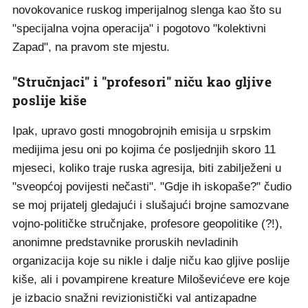
novokovanice ruskog imperijalnog slenga kao što su
"specijalna vojna operacija" i pogotovo "kolektivni
Zapad", na pravom ste mjestu.
"Stručnjaci" i "profesori" niču kao gljive
poslije kiše
Ipak, upravo gosti mnogobrojnih emisija u srpskim
medijima jesu oni po kojima će posljednjih skoro 11
mjeseci, koliko traje ruska agresija, biti zabilježeni u
"sveopćoj povijesti nečasti". "Gdje ih iskopaše?" čudio
se moj prijatelj gledajući i slušajući brojne samozvane
vojno-političke stručnjake, profesore geopolitike (?!),
anonimne predstavnike proruskih nevladinih
organizacija koje su nikle i dalje niču kao gljive poslije
kiše, ali i povampirene kreature Miloševićeve ere koje
je izbacio snažni revizionistički val antizapadne