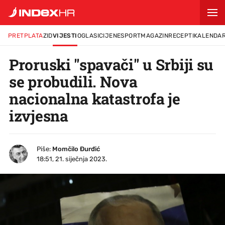
PRETPLATA
ZID
VIJESTI
OGLASI
CIJENE
SPORT
MAGAZIN
RECEPTI
KALENDA
Proruski "spavači" u Srbiji su
se probudili. Nova
nacionalna katastrofa je
izvjesna
Piše:
Momčilo Đurđić
18:51, 21. siječnja 2023.