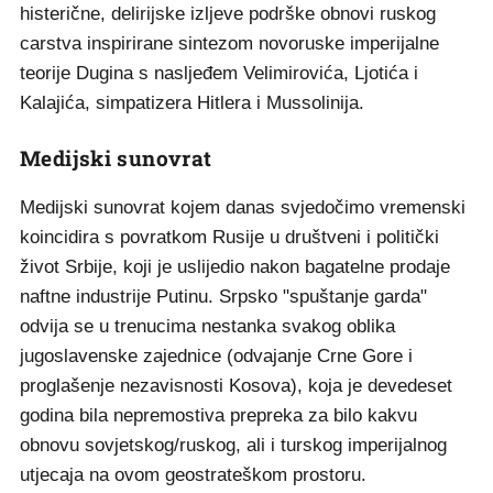
histerične, delirijske izljeve podrške obnovi ruskog
carstva inspirirane sintezom novoruske imperijalne
teorije Dugina s nasljeđem Velimirovića, Ljotića i
Kalajića, simpatizera Hitlera i Mussolinija.
Medijski sunovrat
Medijski sunovrat kojem danas svjedočimo vremenski
koincidira s povratkom Rusije u društveni i politički
život Srbije, koji je uslijedio nakon bagatelne prodaje
naftne industrije Putinu. Srpsko "spuštanje garda"
odvija se u trenucima nestanka svakog oblika
jugoslavenske zajednice (odvajanje Crne Gore i
proglašenje nezavisnosti Kosova), koja je devedeset
godina bila nepremostiva prepreka za bilo kakvu
obnovu sovjetskog/ruskog, ali i turskog imperijalnog
utjecaja na ovom geostrateškom prostoru.