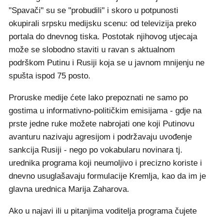
"Spavači" su se "probudili" i skoro u potpunosti
okupirali srpsku medijsku scenu: od televizija preko
portala do dnevnog tiska. Postotak njihovog utjecaja
može se slobodno staviti u ravan s aktualnom
podrškom Putinu i Rusiji koja se u javnom mnijenju ne
spušta ispod 75 posto.
Proruske medije ćete lako prepoznati ne samo po
gostima u informativno-političkim emisijama - gdje na
prste jedne ruke možete nabrojati one koji Putinovu
avanturu nazivaju agresijom i podržavaju uvođenje
sankcija Rusiji - nego po vokabularu novinara tj.
urednika programa koji neumoljivo i precizno koriste i
dnevno usuglašavaju formulacije Kremlja, kao da im je
glavna urednica Marija Zaharova.
Ako u najavi ili u pitanjima voditelja programa čujete