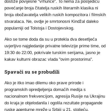
dostiže povijesne "vrhunce". To nema za posljedicu
povećanje broja čitatelja ruskih literarnih klasika ni
broja obožavatelja velikih ruskih kompozitora i filmskih
stvaralaca. Ne, ovdje je smrtonosni Kindžal daleko
popularniji od Tolstoja i Dostojevskog.
Ako se tome doda da su u protekla dva desetljeća
uvjerljivo najgledanije privatne televizije prime time, od
19:30 do 22:00, pokrivale turskim serijama, jasno je
kakav kulturni obrazac vlada "ovim prostorima".
Spavači su se probudili
Ako je itko imao dilemu oko prave prirode i
programskih opredjeljenja domaćih medija s
nacionalnom frekvencijom, agresija Rusije na Ukrajinu
do kraja je objelodanila i ogolila rezultate propagande
ruske agenturne mreže u Srbiji u 21. stoljeću.