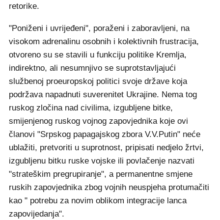
retorike.
"Poniženi i uvrijeđeni", poraženi i zaboravljeni, na
visokom adrenalinu osobnih i kolektivnih frustracija,
otvoreno su se stavili u funkciju politike Kremlja,
indirektno, ali nesumnjivo se suprotstavljajući
službenoj proeuropskoj politici svoje države koja
podržava napadnuti suverenitet Ukrajine. Nema tog
ruskog zločina nad civilima, izgubljene bitke,
smijenjenog ruskog vojnog zapovjednika koje ovi
članovi "Srpskog papagajskog zbora V.V.Putin" neće
ublažiti, pretvoriti u suprotnost, pripisati nedjelo žrtvi,
izgubljenu bitku ruske vojske ili povlačenje nazvati
"strateškim pregrupiranje", a permanentne smjene
ruskih zapovjednika zbog vojnih neuspjeha protumačiti
kao " potrebu za novim oblikom integracije lanca
zapovijedanja".