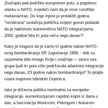
Značajan pad podrške europskom putu, a pogotovo
ulasku u NATO, svjedoči nam da je virus rusofilije
metastazirao. Do koje mjere je proteklih godina
"revidirana" ovdašnja politička svijest govori podatak
da je naklonost stanovništva NATO integracijama
2002. godine bila tri puta veća nego danas?!
Kako je moguće da je samo tri godine nakon NATO-
ovog bombardiranja SR Jugoslavije 1999. - dok su
uspomene bile mnogo življe i snažnije –- skoro ista
grupa ljudi tri puta više podržavala atlantske integracije
nego danas, 23 godine nakon bombardiranja? To pitajte
ruske majstore hibridnih činjenica.
Iako je državna politika nominalno za europske
integracije, euroentuzijazam rapidno kopni iz dana u
dan, a fascinacija Moskvom, Pekingom i Ankarom