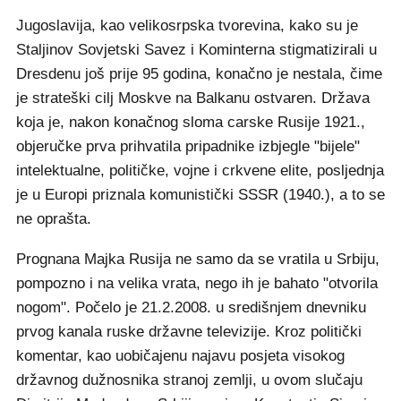
Jugoslavija, kao velikosrpska tvorevina, kako su je
Staljinov Sovjetski Savez i Kominterna stigmatizirali u
Dresdenu još prije 95 godina, konačno je nestala, čime
je strateški cilj Moskve na Balkanu ostvaren. Država
koja je, nakon konačnog sloma carske Rusije 1921.,
objeručke prva prihvatila pripadnike izbjegle "bijele"
intelektualne, političke, vojne i crkvene elite, posljednja
je u Europi priznala komunistički SSSR (1940.), a to se
ne oprašta.
Prognana Majka Rusija ne samo da se vratila u Srbiju,
pompozno i na velika vrata, nego ih je bahato "otvorila
nogom". Počelo je 21.2.2008. u središnjem dnevniku
prvog kanala ruske državne televizije. Kroz politički
komentar, kao uobičajenu najavu posjeta visokog
državnog dužnosnika stranoj zemlji, u ovom slučaju