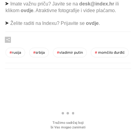
Imate važnu priču? Javite se na
desk@index.hr
ili
klikom
ovdje
. Atraktivne fotografije i videe plaćamo.
Želite raditi na Indexu? Prijavite se
ovdje
.
#
rusija
#
srbija
#
vladimir putin
#
momčilo đurđić
PROČITAJTE JOŠ