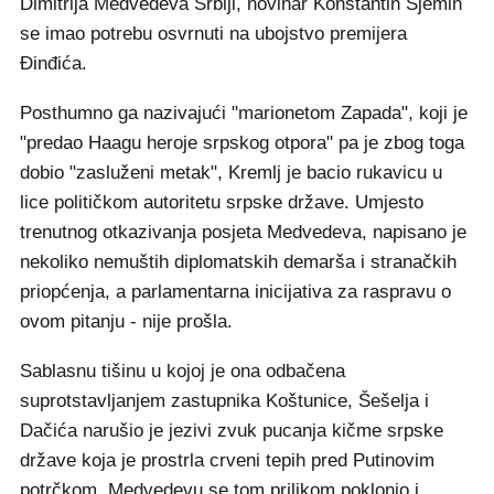
Dimitrija Medvedeva Srbiji, novinar Konstantin Sjemin
se imao potrebu osvrnuti na ubojstvo premijera
Đinđića.
Posthumno ga nazivajući "marionetom Zapada", koji je
"predao Haagu heroje srpskog otpora" pa je zbog toga
dobio "zasluženi metak", Kremlj je bacio rukavicu u
lice političkom autoritetu srpske države. Umjesto
trenutnog otkazivanja posjeta Medvedeva, napisano je
nekoliko nemuštih diplomatskih demarša i stranačkih
priopćenja, a parlamentarna inicijativa za raspravu o
ovom pitanju - nije prošla.
Sablasnu tišinu u kojoj je ona odbačena
suprotstavljanjem zastupnika Koštunice, Šešelja i
Dačića narušio je jezivi zvuk pucanja kičme srpske
države koja je prostrla crveni tepih pred Putinovim
potrčkom. Medvedevu se tom prilikom poklonio i