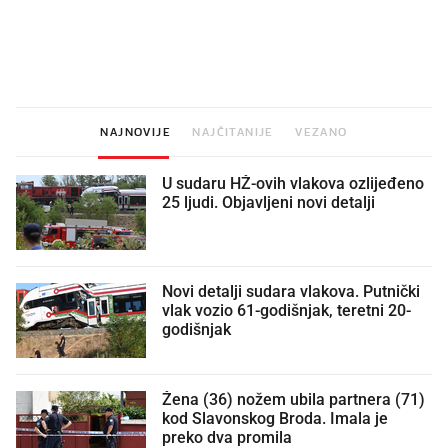
Što povezuje Lexus i
Kako su im čepovi boca d
legendarnog Ponyja?
nagradu od 10.000 eura
vjerovali"
NAJNOVIJE
NAJČITANIJE
VEZANO
U sudaru HŽ-ovih vlakova ozlijeđeno
25 ljudi. Objavljeni novi detalji
Novi detalji sudara vlakova. Putnički
vlak vozio 61-godišnjak, teretni 20-
godišnjak
Žena (36) nožem ubila partnera (71)
kod Slavonskog Broda. Imala je
preko dva promila