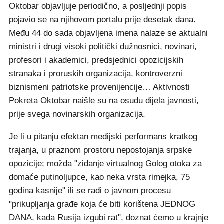
Oktobar objavljuje periodično, a posljednji popis
pojavio se na njihovom portalu prije desetak dana.
Među 44 do sada objavljena imena nalaze se aktualni
ministri i drugi visoki politički dužnosnici, novinari,
profesori i akademici, predsjednici opozicijskih
stranaka i proruskih organizacija, kontroverzni
biznismeni patriotske provenijencije… Aktivnosti
Pokreta Oktobar naišle su na osudu dijela javnosti,
prije svega novinarskih organizacija.
Je li u pitanju efektan medijski performans kratkog
trajanja, u praznom prostoru nepostojanja srpske
opozicije; možda "zidanje virtualnog Golog otoka za
domaće putinoljupce, kao neka vrsta rimejka, 75
godina kasnije" ili se radi o javnom procesu
"prikupljanja građe koja će biti korištena JEDNOG
DANA, kada Rusija izgubi rat", doznat ćemo u krajnje