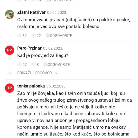
Zlatni Retriver
05.02.2023.
Ovi samozvani ljevicari (citaj-fasisti) su pukli ko puske,
82
22
ODGOVORITE
Pero Przinar
05.02.2023.
PP
Kad je prosvjed za Bagu?
57
8
ODGOVORITE
PRIKAŽI 1 ODGOVOR
tonka palonka
05.02.2023.
TP
Žao mi je čovjeka, kao i svih onih tisuća ljudi koji su
žrtve ovog našeg trulog zdravstvenog sustava i želim da
počivaju u miru, ali teško je ne vidjeti koliko ste
licemjerni i ljudi vam nikad neće zaboraviti koliko ste
upravo vi novinari pridonijeli propagandnom lobiju
korona agende. Nije samo Matijanić umro na ovakav
način, umrle su tisuće, što kod kuće, što po bolnicama