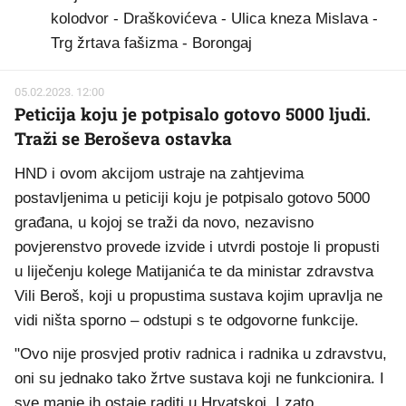
kolodvor - Draškovićeva - Ulica kneza Mislava -
Trg žrtava fašizma - Borongaj
05.02.2023. 12:00
Peticija koju je potpisalo gotovo 5000 ljudi.
Traži se Beroševa ostavka
HND i ovom akcijom ustraje na zahtjevima
postavljenima u peticiji koju je potpisalo gotovo 5000
građana, u kojoj se traži da novo, nezavisno
povjerenstvo provede izvide i utvrdi postoje li propusti
u liječenju kolege Matijanića te da ministar zdravstva
Vili Beroš, koji u propustima sustava kojim upravlja ne
vidi ništa sporno – odstupi s te odgovorne funkcije.
"Ovo nije prosvjed protiv radnica i radnika u zdravstvu,
oni su jednako tako žrtve sustava koji ne funkcionira. I
sve manje ih ostaje raditi u Hrvatskoj. I zato