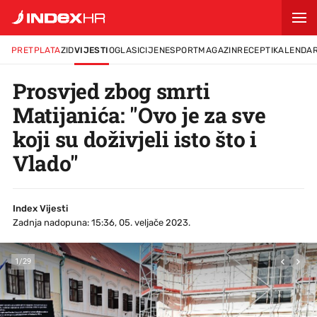
PRETPLATA
ZID
VIJESTI
OGLASI
CIJENE
SPORT
MAGAZIN
RECEPTI
KALENDA
Prosvjed zbog smrti
Matijanića: "Ovo je za sve
koji su doživjeli isto što i
Vlado"
Index Vijesti
Zadnja nadopuna: 15:36, 05. veljače 2023.
1
/
29