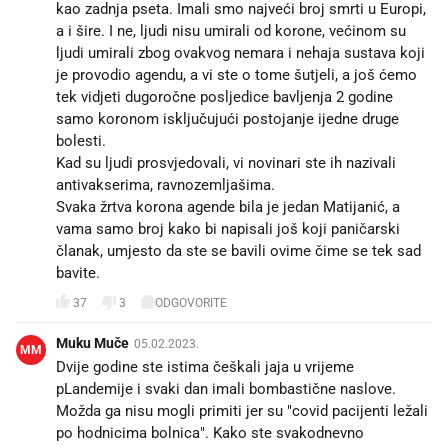
kao zadnja pseta. Imali smo najveći broj smrti u Europi,
a i šire. I ne, ljudi nisu umirali od korone, većinom su
ljudi umirali zbog ovakvog nemara i nehaja sustava koji
je provodio agendu, a vi ste o tome šutjeli, a još ćemo
tek vidjeti dugoročne posljedice bavljenja 2 godine
samo koronom isključujući postojanje ijedne druge
bolesti.
Kad su ljudi prosvjedovali, vi novinari ste ih nazivali
antivakserima, ravnozemljašima.
Svaka žrtva korona agende bila je jedan Matijanić, a
vama samo broj kako bi napisali još koji paničarski
članak, umjesto da ste se bavili ovime čime se tek sad
bavite.
37
3
ODGOVORITE
Muku Muče
05.02.2023.
MM
Dvije godine ste istima češkali jaja u vrijeme
pLandemije i svaki dan imali bombastične naslove.
Možda ga nisu mogli primiti jer su "covid pacijenti ležali
po hodnicima bolnica". Kako ste svakodnevno