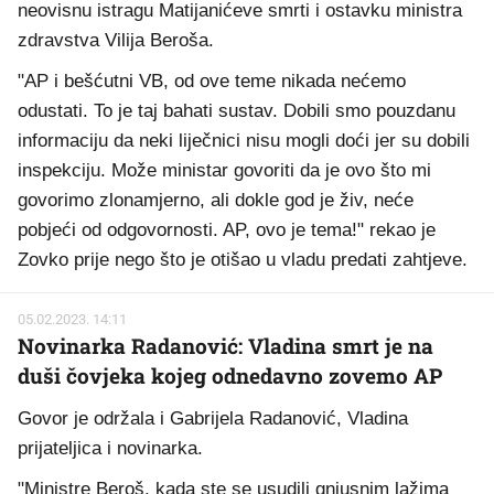
neovisnu istragu Matijanićeve smrti i ostavku ministra
zdravstva Vilija Beroša.
"AP i bešćutni VB, od ove teme nikada nećemo
odustati. To je taj bahati sustav. Dobili smo pouzdanu
informaciju da neki liječnici nisu mogli doći jer su dobili
inspekciju. Može ministar govoriti da je ovo što mi
govorimo zlonamjerno, ali dokle god je živ, neće
pobjeći od odgovornosti. AP, ovo je tema!" rekao je
Zovko prije nego što je otišao u vladu predati zahtjeve.
05.02.2023. 14:11
Novinarka Radanović: Vladina smrt je na
duši čovjeka kojeg odnedavno zovemo AP
Govor je održala i Gabrijela Radanović, Vladina
prijateljica i novinarka.
"Ministre Beroš, kada ste se usudili gnjusnim lažima