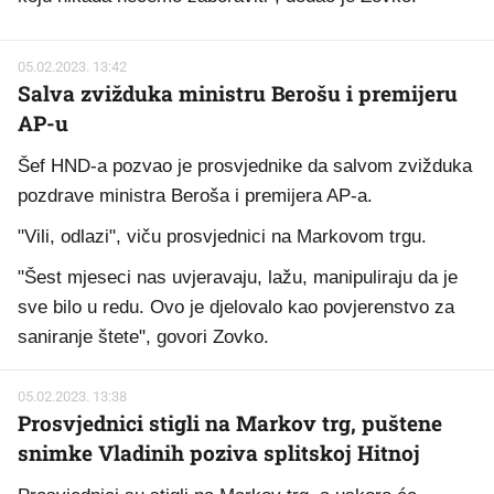
05.02.2023. 13:42
Salva zvižduka ministru Berošu i premijeru
AP-u
Šef HND-a pozvao je prosvjednike da salvom zvižduka
pozdrave ministra Beroša i premijera AP-a.
"Vili, odlazi", viču prosvjednici na Markovom trgu.
"Šest mjeseci nas uvjeravaju, lažu, manipuliraju da je
sve bilo u redu. Ovo je djelovalo kao povjerenstvo za
saniranje štete", govori Zovko.
05.02.2023. 13:38
Prosvjednici stigli na Markov trg, puštene
snimke Vladinih poziva splitskoj Hitnoj