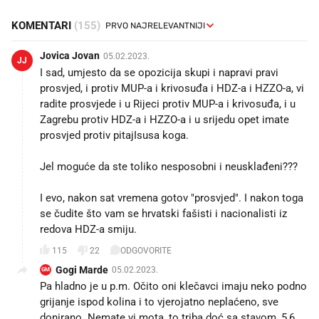
KOMENTARI
(155)
Jovica Jovan
05.02.2023.
JJ
I sad, umjesto da se opozicija skupi i napravi pravi
prosvjed, i protiv MUP-a i krivosuđa i HDZ-a i HZZO-a, vi
radite prosvjede i u Rijeci protiv MUP-a i krivosuđa, i u
Zagrebu protiv HDZ-a i HZZO-a i u srijedu opet imate
prosvjed protiv pitajIsusa koga.
Jel moguće da ste toliko nesposobni i neusklađeni???
I evo, nakon sat vremena gotov "prosvjed". I nakon toga
se čudite što vam se hrvatski fašisti i nacionalisti iz
redova HDZ-a smiju.
115
22
ODGOVORITE
Gogi Marde
05.02.2023.
GM
Pa hladno je u p.m. Očito oni klečavci imaju neko podno
grijanje ispod kolina i to vjerojatno neplaćeno, sve
donirano. Nemate vi mota, to triba doć sa stavom, 5,6