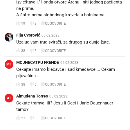
izvještavali." I onda otvore Arenu i niti jednog pacijenta
ne prime.
19
3
ODGOVORITE
Ilija Čvorović
05.02.2023.
Uzalud vam trud svirači, za drugog su dunje žute.
38
5
ODGOVORITE
MOJNECATPU FRENDE
05.02.2023.
MF
Čekajte imamo klečavce i sad kmečavce.... Čekam
pljuvačinu....
38
6
ODGOVORITE
Almudena Torres
05.02.2023.
AT
Cekate tramvaj ili? Jesu li Ceci i Jaric Dauenhauer
tamo?
23
3
ODGOVORITE