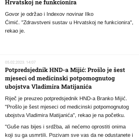
Hrvatskoj ne funkcionira
Govor je održao i Indexov novinar Ilko
Ćimić. "Zdravstveni sustav u Hrvatskoj ne funkcionira",
rekao je.
05.02.2023. 14:07
Potpredsjednik HND-a Mijić: Prošlo je šest
mjeseci od medicinski potpomognutog
ubojstva Vladimira Matijanića
Riječ je preuzeo potpredsjednik HND-a Branko Mijić.
"Prošlo je šest mjeseci od medicinski potpomognutog
ubojstva Vladimira Matijanića", rekao je na početku.
"Guše nas bijes i srdžba, ali nećemo oprostiti onima
koji su ga usmrtili. Pozivam sve vas da ne odustanete i