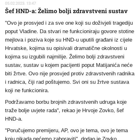
05.02.2023. 13:47
Šef HND-a: Želimo bolji zdravstveni sustav
"Ovo je prosvjed i za sve one koji su doživjeli tragediju
poput Vladine. Da stvari ne funkcioniraju govore stotine
mejlova i poziva koje su HND-u uputili građani iz cijele
Hrvatske, kojima su opisivali dramatične okolnosti u
kojima su izgubili najmilije. Želimo bolji zdravstveni
sustav, sustav u kojem pacijenti poput Matijanića neće
biti žrtve. Ovo nije prosvjed protiv zdravstvenih radnika
i radnica, čiji rad poštujemo. Svi oni su žrtve sustava
koji ne funkcionira.
Podržavamo borbu brojnih zdravstvenih udruga koje
traže bolje uvjete rada", rekao je Hrvoje Zovko, šef
HND-a.
"Poručujemo premijeru, AP, ovo je tema, ovo je tema
koju nikada nećemo zaboraviti", dodao je Zovko.