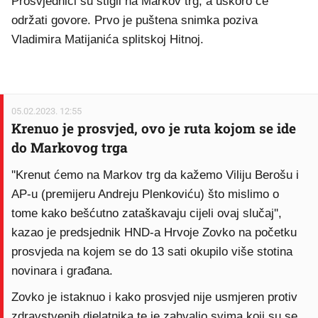
Prosvjednici su stigli na Markov trg, a uskoro će
održati govore. Prvo je puštena snimka poziva
Vladimira Matijanića splitskoj Hitnoj.
05.02.2023. 12:55
Krenuo je prosvjed, ovo je ruta kojom se ide
do Markovog trga
''Krenut ćemo na Markov trg da kažemo Viliju Berošu i
AP-u (premijeru Andreju Plenkoviću) što mislimo o
tome kako bešćutno zataškavaju cijeli ovaj slučaj'',
kazao je predsjednik HND-a Hrvoje Zovko na početku
prosvjeda na kojem se do 13 sati okupilo više stotina
novinara i građana.
Zovko je istaknuo i kako prosvjed nije usmjeren protiv
zdravstvenih djelatnika te je zahvalio svima koji su se