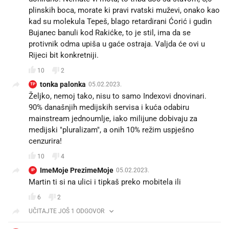
plinskih boca, morate ki pravi rvatski muževi, onako kao
kad su molekula Tepeš, blago retardirani Ćorić i gudin
Bujanec banuli kod Rakićke, to je stil, ima da se
protivnik odma upiša u gaće ostraja. Valjda će ovi u
Rijeci bit konkretniji.
10
2
tonka palonka
05.02.2023.
TP
Željko, nemoj tako, nisu to samo Indexovi dnovinari.
90% današnjih medijskih servisa i kuća odabiru
mainstream jednoumlje, iako milijune dobivaju za
medijski "pluralizam", a onih 10% režim uspješno
cenzurira!
10
4
ImeMoje PrezimeMoje
05.02.2023.
IP
Martin ti si na ulici i tipkaš preko mobitela ili
6
2
UČITAJTE JOŠ 1 ODGOVOR