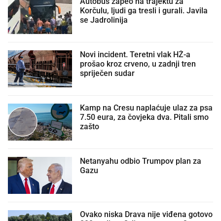
Autobus zapeo na trajektu za
Korčulu, ljudi ga tresli i gurali. Javila
se Jadrolinija
Novi incident. Teretni vlak HŽ-a
prošao kroz crveno, u zadnji tren
spriječen sudar
Kamp na Cresu naplaćuje ulaz za psa
7.50 eura, za čovjeka dva. Pitali smo
zašto
Netanyahu odbio Trumpov plan za
Gazu
Ovako niska Drava nije viđena gotovo