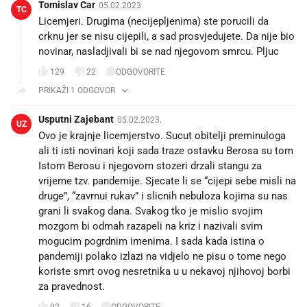
Tomislav Car
05.02.2023.
TC
Licemjeri. Drugima (necijepljenima) ste porucili da
crknu jer se nisu cijepili, a sad prosvjedujete. Da nije bio
novinar, nasladjivali bi se nad njegovom smrcu. Pljuc
129
22
ODGOVORITE
PRIKAŽI 1 ODGOVOR
Usputni Zajebant
05.02.2023.
UZ
Ovo je krajnje licemjerstvo. Sucut obitelji preminuloga
ali ti isti novinari koji sada traze ostavku Berosa su tom
Istom Berosu i njegovom stozeri drzali stangu za
vrijeme tzv. pandemije. Sjecate li se “cijepi sebe misli na
druge”, “zavrnui rukav” i slicnih nebuloza kojima su nas
grani li svakog dana. Svakog tko je mislio svojim
mozgom bi odmah razapeli na kriz i nazivali svim
mogucim pogrdnim imenima. I sada kada istina o
pandemiji polako izlazi na vidjelo ne pisu o tome nego
koriste smrt ovog nesretnika u u nekavoj njihovoj borbi
za pravednost.
92
16
ODGOVORITE