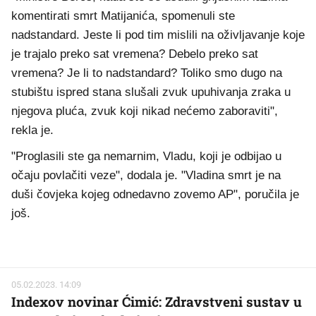
komentirati smrt Matijanića, spomenuli ste
nadstandard. Jeste li pod tim mislili na oživljavanje koje
je trajalo preko sat vremena? Debelo preko sat
vremena? Je li to nadstandard? Toliko smo dugo na
stubištu ispred stana slušali zvuk upuhivanja zraka u
njegova pluća, zvuk koji nikad nećemo zaboraviti",
rekla je.
"Proglasili ste ga nemarnim, Vladu, koji je odbijao u
očaju povlačiti veze", dodala je. "Vladina smrt je na
duši čovjeka kojeg odnedavno zovemo AP", poručila je
još.
05.02.2023. 14:09
Indexov novinar Ćimić: Zdravstveni sustav u