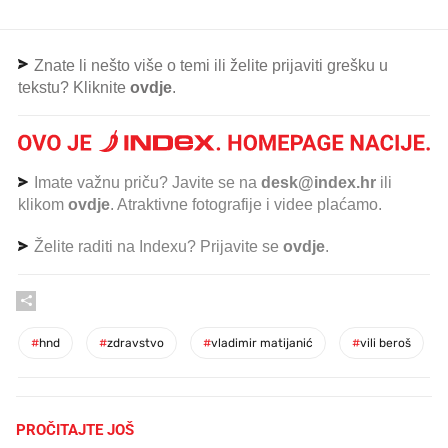
Znate li nešto više o temi ili želite prijaviti grešku u
tekstu? Kliknite
ovdje
.
Imate važnu priču? Javite se na
desk@index.hr
ili
klikom
ovdje
. Atraktivne fotografije i videe plaćamo.
Želite raditi na Indexu? Prijavite se
ovdje
.
#
hnd
#
zdravstvo
#
vladimir matijanić
#
vili beroš
PROČITAJTE JOŠ