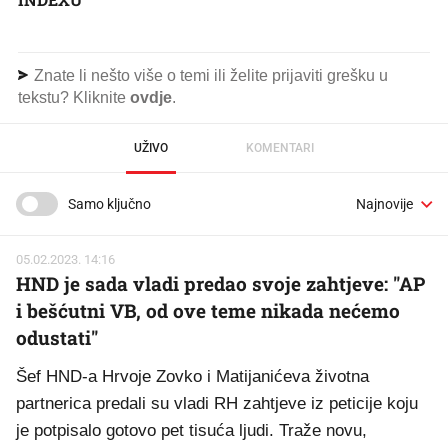
Znate li nešto više o temi ili želite prijaviti grešku u
tekstu? Kliknite
ovdje
.
UŽIVO
KOMENTARI
Samo ključno
05.02.2023. 14:16
HND je sada vladi predao svoje zahtjeve: "AP
i bešćutni VB, od ove teme nikada nećemo
odustati"
Šef HND-a Hrvoje Zovko i Matijanićeva životna
partnerica predali su vladi RH zahtjeve iz peticije koju
je potpisalo gotovo pet tisuća ljudi. Traže novu,