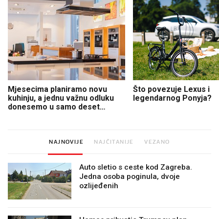
Mjesecima planiramo novu
Što povezuje Lexus i
kuhinju, a jednu važnu odluku
legendarnog Ponyja?
donesemo u samo deset
minuta
NAJNOVIJE
NAJČITANIJE
VEZANO
Auto sletio s ceste kod Zagreba.
Jedna osoba poginula, dvoje
ozlijeđenih