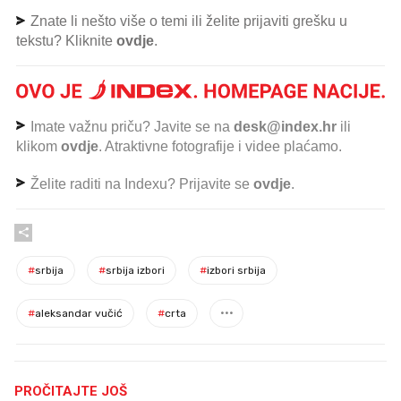
Znate li nešto više o temi ili želite prijaviti grešku u
tekstu? Kliknite
ovdje
.
Imate važnu priču? Javite se na
desk@index.hr
ili
klikom
ovdje
. Atraktivne fotografije i videe plaćamo.
Želite raditi na Indexu? Prijavite se
ovdje
.
#
srbija
#
srbija izbori
#
izbori srbija
#
aleksandar vučić
#
crta
PROČITAJTE JOŠ