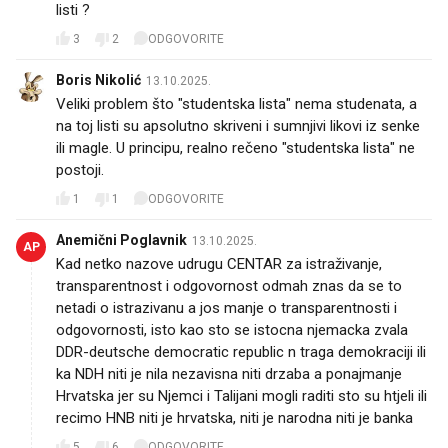
listi ?
3
2
ODGOVORITE
Boris Nikolić
13.10.2025.
Veliki problem što "studentska lista" nema studenata, a
na toj listi su apsolutno skriveni i sumnjivi likovi iz senke
ili magle. U principu, realno rečeno "studentska lista" ne
postoji.
1
1
ODGOVORITE
Anemični Poglavnik
13.10.2025.
AP
Kad netko nazove udrugu CENTAR za istraživanje,
transparentnost i odgovornost odmah znas da se to
netadi o istrazivanu a jos manje o transparentnosti i
odgovornosti, isto kao sto se istocna njemacka zvala
DDR-deutsche democratic republic n traga demokraciji ili
ka NDH niti je nila nezavisna niti drzaba a ponajmanje
Hrvatska jer su Njemci i Talijani mogli raditi sto su htjeli ili
recimo HNB niti je hrvatska, niti je narodna niti je banka
5
6
ODGOVORITE