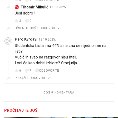
Tihomir Mikulić
13.10.2025.
TM
Jesi dobro?
3
0
UČITAJTE JOŠ 1 ODGOVOR
Pero Kvrgavi
13.10.2025.
Studentska Lista ima 44% a ne zna se nijedno ime na
listi?
Vučić ih zvao na razgovor nisu hteli.
I oni će kao dobiti izbiore? Smejurija.
6
7
ODGOVORITE
PRIKAŽI 1 ODGOVOR
JOŠ 9 KOMENTARA
PROČITAJTE JOŠ