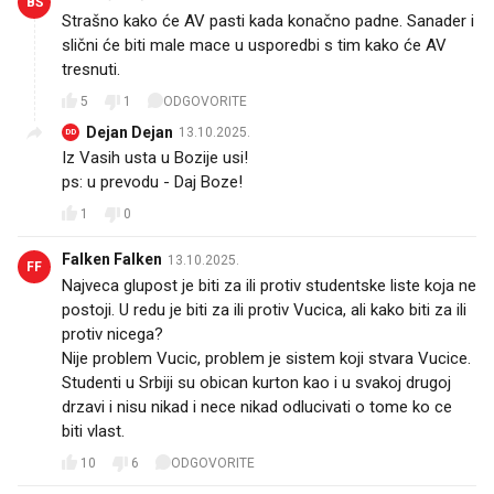
BŠ
Strašno kako će AV pasti kada konačno padne. Sanader i
slični će biti male mace u usporedbi s tim kako će AV
tresnuti.
5
1
ODGOVORITE
Dejan Dejan
13.10.2025.
DD
Iz Vasih usta u Bozije usi!
ps: u prevodu - Daj Boze!
1
0
Falken Falken
13.10.2025.
FF
Najveca glupost je biti za ili protiv studentske liste koja ne
postoji. U redu je biti za ili protiv Vucica, ali kako biti za ili
protiv nicega?
Nije problem Vucic, problem je sistem koji stvara Vucice.
Studenti u Srbiji su obican kurton kao i u svakoj drugoj
drzavi i nisu nikad i nece nikad odlucivati o tome ko ce
biti vlast.
10
6
ODGOVORITE