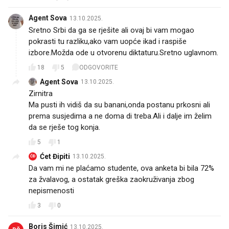
Agent Sova
13.10.2025.
Sretno Srbi da ga se rješite ali ovaj bi vam mogao
pokrasti tu razliku,ako vam uopće ikad i raspiše
izbore.Možda ode u otvorenu diktaturu.Sretno uglavnom.
18
5
ODGOVORITE
Agent Sova
13.10.2025.
Zirnitra
Ma pusti ih vidiš da su banani,onda postanu prkosni ali
prema susjedima a ne doma di treba.Ali i dalje im želim
da se rješe tog konja.
5
1
Ćet Đipiti
13.10.2025.
ĆĐ
Da vam mi ne plaćamo studente, ova anketa bi bila 72%
za žvalavog, a ostatak greška zaokruživanja zbog
nepismenosti
3
0
Boris Šimić
13.10.2025.