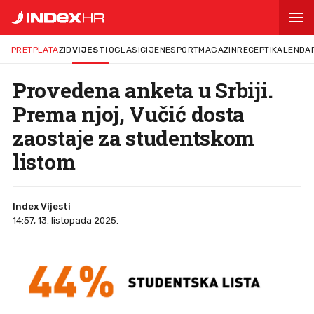
PRETPLATA
ZID
VIJESTI
OGLASI
CIJENE
SPORT
MAGAZIN
RECEPTI
KALENDA
Provedena anketa u Srbiji.
Prema njoj, Vučić dosta
zaostaje za studentskom
listom
Index Vijesti
14:57, 13. listopada 2025.