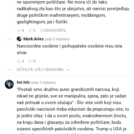
ne spominjem političare. Ne mora ići do tako
radikalnog zla kao što je ubojstvo, ali narcisi povrijeđuju
druge psihičkim maltretiranjem, mobbingom,
gaslightingom, pa i fizički.
8
3
ODGOVORITE
Mark Aries
prije 3 mjeseca
Narcisoidne osobine i psihopatske osobine nisu ista
stvar.
4
0
UČITAJTE JOŠ 2 ODGOVORA
Ivo Ivic
prije 3 mjeseca
"Postali smo društvo puno grandioznih narcisa, koji
nikad ne griješe, sve se manipulira, spina, zato je važan
naš pritisak u ovom slučaju" - Što više onih koji nisu
patološki narcisisti treba educirati da prepoznaju iste, to
je jedini izlaz. I da u svom poslu, svakodnevnom životu,
na kraju dana i glasanju za određene političare, budu
svjesni specifičnih patoloških osobina. Trump u USA je