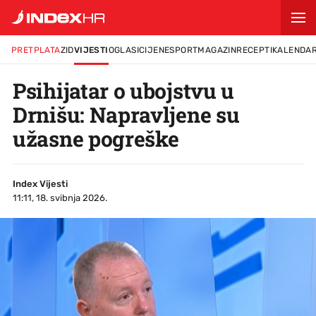
PRETPLATA
ZID
VIJESTI
OGLASI
CIJENE
SPORT
MAGAZIN
RECEPTI
KALENDA
Psihijatar o ubojstvu u
Drnišu: Napravljene su
užasne pogreške
Index Vijesti
11:11, 18. svibnja 2026.