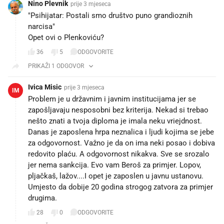
Nino Plevnik
prije 3 mjeseca
"Psihijatar: Postali smo društvo puno grandioznih
narcisa"
Opet ovi o Plenkoviću?
36
5
ODGOVORITE
PRIKAŽI 1 ODGOVOR
Ivica Misic
prije 3 mjeseca
IM
Problem je u državnim i javnim institucijama jer se
zapošljavaju nesposobni bez kriterija. Nekad si trebao
nešto znati a tvoja diploma je imala neku vriejdnost.
Danas je zaposlena hrpa neznalica i ljudi kojima se jebe
za odgovornost. Važno je da on ima neki posao i dobiva
redovito plaću. A odgovornost nikakva. Sve se srozalo
jer nema sankcija. Evo vam Beroš za primjer. Lopov,
pljačkaš, lažov....I opet je zaposlen u javnu ustanovu.
Umjesto da dobije 20 godina strogog zatvora za primjer
drugima.
28
0
ODGOVORITE