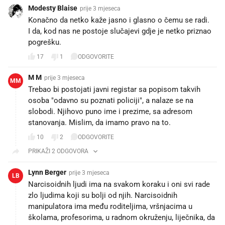
Modesty Blaise
prije 3 mjeseca
Konačno da netko kaže jasno i glasno o čemu se radi.
I da, kod nas ne postoje slučajevi gdje je netko priznao
pogrešku.
17
1
ODGOVORITE
M M
prije 3 mjeseca
MM
Trebao bi postojati javni registar sa popisom takvih
osoba "odavno su poznati policiji", a nalaze se na
slobodi. Njihovo puno ime i prezime, sa adresom
stanovanja. Mislim, da imamo pravo na to.
10
2
ODGOVORITE
PRIKAŽI 2 ODGOVORA
Lynn Berger
prije 3 mjeseca
LB
Narcisoidnih ljudi ima na svakom koraku i oni svi rade
zlo ljudima koji su bolji od njih. Narcisoidnih
manipulatora ima među roditeljima, vršnjacima u
školama, profesorima, u radnom okruženju, liječnika, da