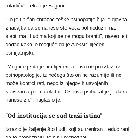
mladiću", rekao je Bagarić.
"To je tipičan obrazac teške psihopatije čija je glavna
značajka da se nanese što veća bol nedužnima,
slabijima i ljudima koji se ne mogu braniti", naveo je i
dodao kako je moguće da je Aleksić liječen
psihijatrijski.
"Moguće je da je bio liječen, ali ovo ne proizlazi iz
psihopatologije, iz nečega što on ne razumije ili ne
može kontrolirati, nego iz njegovih usvojenih
stavovima prema okolini. Osnova psihopatije je da se
nanese zlo", naglasio je.
"Od institucija se sad traži istina"
Izrazio je žaljenje što ljudi, koji su trenirani i educirani
da to prepoznaju, to nisu prepoznali.