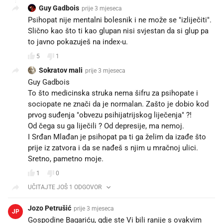
Guy Gadbois
prije 3 mjeseca
Psihopat nije mentalni bolesnik i ne može se "izliječiti".
Slično kao što ti kao glupan nisi svjestan da si glup pa
to javno pokazuješ na index-u.
5
1
Sokratov mali
prije 3 mjeseca
Guy Gadbois
To što medicinska struka nema šifru za psihopate i
sociopate ne znači da je normalan. Zašto je dobio kod
prvog suđenja "obvezu psihijatrijskog liječenja" ?!
Od čega su ga liječili ? Od depresije, ma nemoj.
I Srđan Mlađan je psihopat pa ti ga želim da izađe što
prije iz zatvora i da se nađeš s njim u mračnoj ulici.
Sretno, pametno moje.
1
0
UČITAJTE JOŠ 1 ODGOVOR
Jozo Petrušić
prije 3 mjeseca
JP
Gospodine Bagariću, gdje ste Vi bili ranije s ovakvim