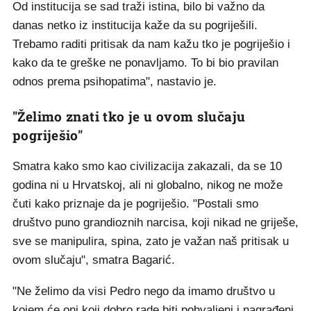
Od institucija se sad traži istina, bilo bi važno da
danas netko iz institucija kaže da su pogriješili.
Trebamo raditi pritisak da nam kažu tko je pogriješio i
kako da te greške ne ponavljamo. To bi bio pravilan
odnos prema psihopatima", nastavio je.
"Želimo znati tko je u ovom slučaju
pogriješio"
Smatra kako smo kao civilizacija zakazali, da se 10
godina ni u Hrvatskoj, ali ni globalno, nikog ne može
čuti kako priznaje da je pogriješio. "Postali smo
društvo puno grandioznih narcisa, koji nikad ne griješe,
sve se manipulira, spina, zato je važan naš pritisak u
ovom slučaju", smatra Bagarić.
"Ne želimo da visi Pedro nego da imamo društvo u
kojem će oni koji dobro rade biti pohvaljeni i nagrađeni,