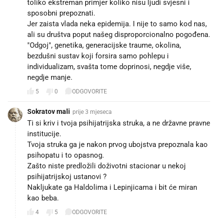
toliko ekstreman primjer koliko nisu ljudi svjesni i
sposobni prepoznati.
Jer zaista vlada neka epidemija. I nije to samo kod nas,
ali su društva poput našeg disproporcionalno pogođena.
"Odgoj", genetika, generacijske traume, okolina,
bezdušni sustav koji forsira samo pohlepu i
individualizam, svašta tome doprinosi, negdje više,
negdje manje.
5
0
ODGOVORITE
Sokratov mali
prije 3 mjeseca
Ti si kriv i tvoja psihijatrijska struka, a ne državne pravne
institucije.
Tvoja struka ga je nakon prvog ubojstva prepoznala kao
psihopatu i to opasnog.
Zašto niste predložili doživotni stacionar u nekoj
psihijatrijskoj ustanovi ?
Nakljukate ga Haldolima i Lepinjicama i bit će miran
kao beba.
4
5
ODGOVORITE