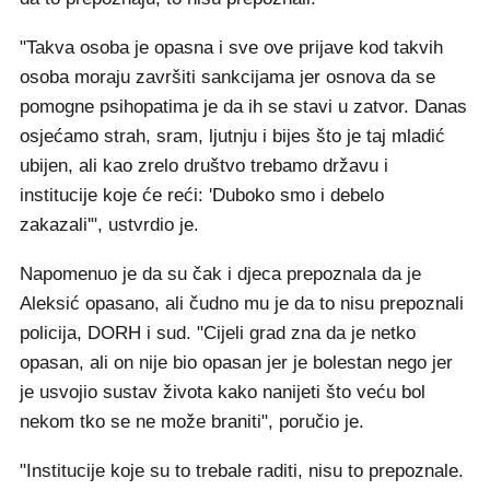
"Takva osoba je opasna i sve ove prijave kod takvih
osoba moraju završiti sankcijama jer osnova da se
pomogne psihopatima je da ih se stavi u zatvor. Danas
osjećamo strah, sram, ljutnju i bijes što je taj mladić
ubijen, ali kao zrelo društvo trebamo državu i
institucije koje će reći: 'Duboko smo i debelo
zakazali'", ustvrdio je.
Napomenuo je da su čak i djeca prepoznala da je
Aleksić opasano, ali čudno mu je da to nisu prepoznali
policija, DORH i sud. "Cijeli grad zna da je netko
opasan, ali on nije bio opasan jer je bolestan nego jer
je usvojio sustav života kako nanijeti što veću bol
nekom tko se ne može braniti", poručio je.
"Institucije koje su to trebale raditi, nisu to prepoznale.