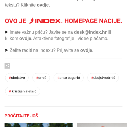
tekstu? Kliknite
ovdje
.
Imate važnu priču? Javite se na
desk@index.hr
ili
klikom
ovdje
. Atraktivne fotografije i videe plaćamo.
Želite raditi na Indexu? Prijavite se
ovdje
.
#
ubojstvo
#
drniš
#
anto bagarić
#
ubojstvodrniš
#
kristijan aleksić
PROČITAJTE JOŠ