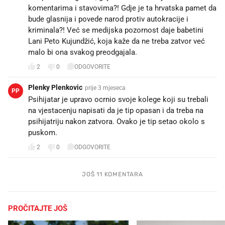
komentarima i stavovima?! Gdje je ta hrvatska pamet da
bude glasnija i povede narod protiv autokracije i
kriminala?! Već se medijska pozornost daje babetini
Lani Peto Kujundžić, koja kaže da ne treba zatvor već
malo bi ona svakog preodgajala.
2
0
ODGOVORITE
Plenky Plenkovic
prije 3 mjeseca
PP
Psihijatar je upravo ocrnio svoje kolege koji su trebali
na vjestacenju napisati da je tip opasan i da treba na
psihijatriju nakon zatvora. Ovako je tip setao okolo s
puskom.
2
0
ODGOVORITE
JOŠ 11 KOMENTARA
PROČITAJTE JOŠ