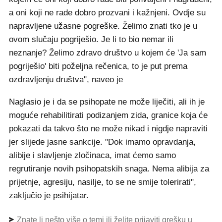
a oni koji ne rade dobro prozvani i kažnjeni. Ovdje su
napravljene užasne pogreške. Želimo znati tko je u
ovom slučaju pogriješio. Je li to bio nemar ili
neznanje? Želimo zdravo društvo u kojem će 'Ja sam
pogriješio' biti poželjna rečenica, to je put prema
ozdravljenju društva", naveo je
Naglasio je i da se psihopate ne može liječiti, ali ih je
moguće rehabilitirati podizanjem zida, granice koja će
pokazati da takvo što ne može nikad i nigdje napraviti
jer slijede jasne sankcije. "Dok imamo opravdanja,
alibije i slavljenje zločinaca, imat ćemo samo
regrutiranje novih psihopatskih snaga. Nema alibija za
prijetnje, agresiju, nasilje, to se ne smije tolerirati",
zaključio je psihijatar.
Znate li nešto više o temi ili želite prijaviti grešku u