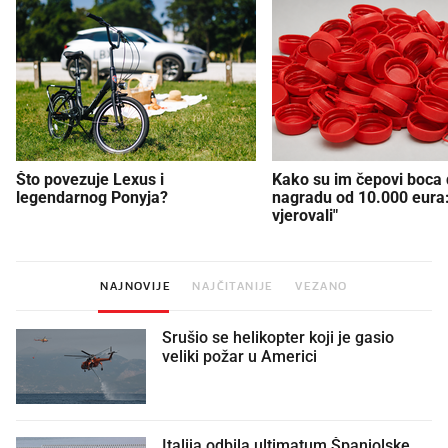
Što povezuje Lexus i
Kako su im čepovi boca d
legendarnog Ponyja?
nagradu od 10.000 eura
vjerovali"
NAJNOVIJE
NAJČITANIJE
VEZANO
Srušio se helikopter koji je gasio
veliki požar u Americi
Italija odbila ultimatum Španjolske,