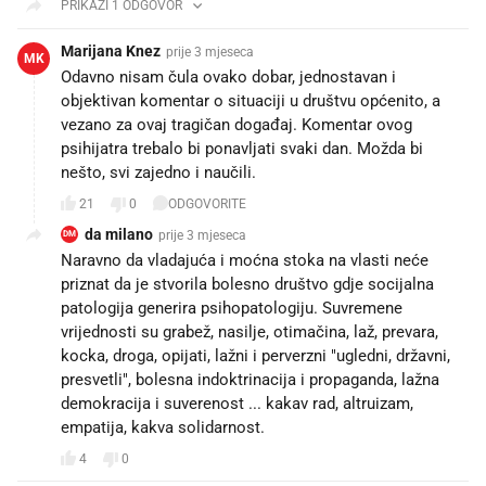
PRIKAŽI 1 ODGOVOR
Marijana Knez
prije 3 mjeseca
MK
Odavno nisam čula ovako dobar, jednostavan i
objektivan komentar o situaciji u društvu općenito, a
vezano za ovaj tragičan događaj. Komentar ovog
psihijatra trebalo bi ponavljati svaki dan. Možda bi
nešto, svi zajedno i naučili.
21
0
ODGOVORITE
da milano
prije 3 mjeseca
DM
Naravno da vladajuća i moćna stoka na vlasti neće
priznat da je stvorila bolesno društvo gdje socijalna
patologija generira psihopatologiju. Suvremene
vrijednosti su grabež, nasilje, otimačina, laž, prevara,
kocka, droga, opijati, lažni i perverzni "ugledni, državni,
presvetli", bolesna indoktrinacija i propaganda, lažna
demokracija i suverenost ... kakav rad, altruizam,
empatija, kakva solidarnost.
4
0