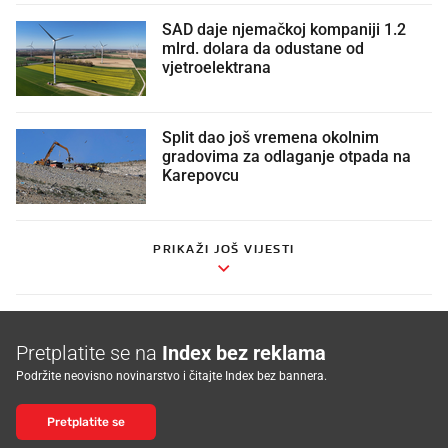
SAD daje njemačkoj kompaniji 1.2
mlrd. dolara da odustane od
vjetroelektrana
Split dao još vremena okolnim
gradovima za odlaganje otpada na
Karepovcu
PRIKAŽI JOŠ VIJESTI
Pretplatite se na
Index bez reklama
Podržite neovisno novinarstvo i čitajte Index bez bannera.
Pretplatite se