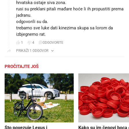
hrvatska ostaje siva zona.
rusi su preklani pitali mađare hoće li ih propustiti prema
jadranu.
odgovorili su da.
trebamo sve luke dati kinezima skupa sa lorom da
izbjegnemo rat.
1
4
ODGOVORITE
PRIKAŽI 1 ODGOVOR
PROČITAJTE JOŠ
Što povezuje Lexus i
Kako su im čepovi boca d