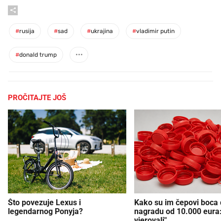
#
rusija
#
sad
#
ukrajina
#
vladimir putin
#
donald trump
PROČITAJTE JOŠ
Što povezuje Lexus i
Kako su im čepovi boca d
legendarnog Ponyja?
nagradu od 10.000 eura
vjerovali"