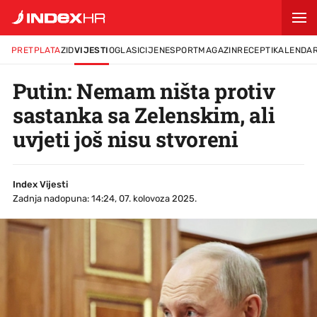
PRETPLATA
ZID
VIJESTI
OGLASI
CIJENE
SPORT
MAGAZIN
RECEPTI
KALENDA
Putin: Nemam ništa protiv
sastanka sa Zelenskim, ali
uvjeti još nisu stvoreni
Index Vijesti
Zadnja nadopuna: 14:24, 07. kolovoza 2025.