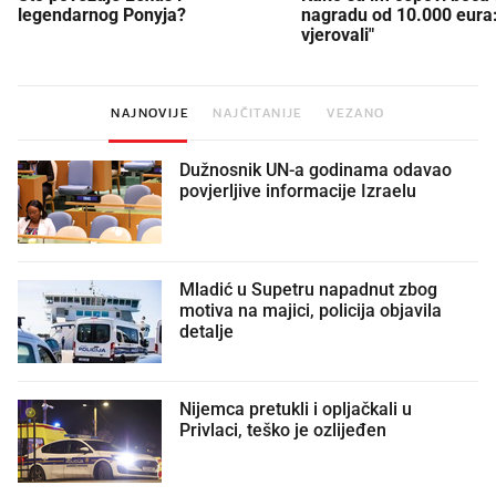
legendarnog Ponyja?
nagradu od 10.000 eura
vjerovali"
NAJNOVIJE
NAJČITANIJE
VEZANO
Dužnosnik UN-a godinama odavao
povjerljive informacije Izraelu
Mladić u Supetru napadnut zbog
motiva na majici, policija objavila
detalje
Nijemca pretukli i opljačkali u
Privlaci, teško je ozlijeđen