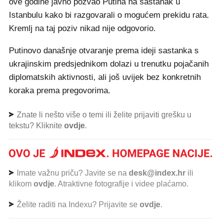
ove godine javno pozvao Putina na sastanak u
Istanbulu kako bi razgovarali o mogućem prekidu rata.
Kremlj na taj poziv nikad nije odgovorio.
Putinovo današnje otvaranje prema ideji sastanka s
ukrajinskim predsjednikom dolazi u trenutku pojačanih
diplomatskih aktivnosti, ali još uvijek bez konkretnih
koraka prema pregovorima.
Znate li nešto više o temi ili želite prijaviti grešku u
tekstu? Kliknite
ovdje
.
Imate važnu priču? Javite se na
desk@index.hr
ili
klikom
ovdje
. Atraktivne fotografije i videe plaćamo.
Želite raditi na Indexu? Prijavite se
ovdje
.