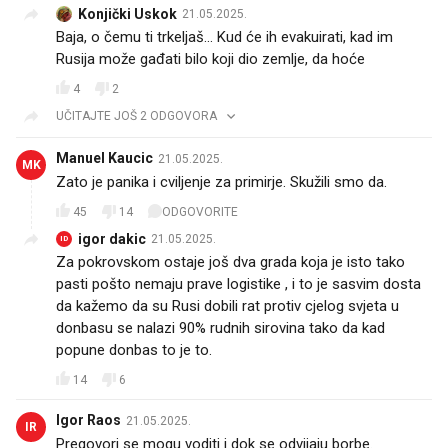
Konjički Uskok
21.05.2025.
Baja, o čemu ti trkeljaš... Kud će ih evakuirati, kad im
Rusija može gađati bilo koji dio zemlje, da hoće
4
2
UČITAJTE JOŠ 2 ODGOVORA
Manuel Kaucic
21.05.2025.
MK
Zato je panika i cviljenje za primirje. Skužili smo da.
45
14
ODGOVORITE
igor dakic
21.05.2025.
ID
Za pokrovskom ostaje još dva grada koja je isto tako
pasti pošto nemaju prave logistike , i to je sasvim dosta
da kažemo da su Rusi dobili rat protiv cjelog svjeta u
donbasu se nalazi 90% rudnih sirovina tako da kad
popune donbas to je to.
14
6
Igor Raos
21.05.2025.
IR
Pregovori se mogu voditi i dok se odvijaju borbe.