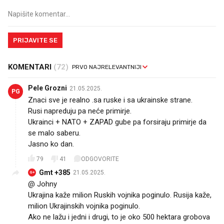
PRIJAVITE SE
KOMENTARI
(72)
Pele Grozni
21.05.2025.
PG
Znaci sve je realno .sa ruske i sa ukrainske strane.
Rusi napreduju pa neće primirje.
Ukrainci + NATO + ZAPAD gube pa forsiraju primirje da
se malo saberu.
Jasno ko dan.
79
41
ODGOVORITE
Gmt +385
21.05.2025.
G+
@ Johny
Ukrajina kaže milion Ruskih vojnika poginulo. Rusija kaže,
milion Ukrajinskih vojnika poginulo.
Ako ne lažu i jedni i drugi, to je oko 500 hektara grobova