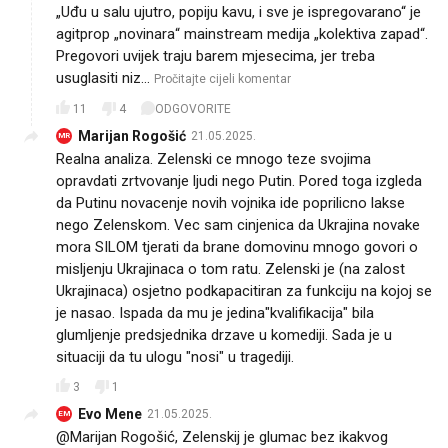
„Uđu u salu ujutro, popiju kavu, i sve je ispregovarano“ je
agitprop „novinara“ mainstream medija „kolektiva zapad“.
Pregovori uvijek traju barem mjesecima, jer treba
usuglasiti niz…
Pročitajte cijeli komentar
11
4
ODGOVORITE
Marijan Rogošić
21.05.2025.
MR
Realna analiza. Zelenski ce mnogo teze svojima
opravdati zrtvovanje ljudi nego Putin. Pored toga izgleda
da Putinu novacenje novih vojnika ide poprilicno lakse
nego Zelenskom. Vec sam cinjenica da Ukrajina novake
mora SILOM tjerati da brane domovinu mnogo govori o
misljenju Ukrajinaca o tom ratu. Zelenski je (na zalost
Ukrajinaca) osjetno podkapacitiran za funkciju na kojoj se
je nasao. Ispada da mu je jedina"kvalifikacija" bila
glumljenje predsjednika drzave u komediji. Sada je u
situaciji da tu ulogu "nosi" u tragediji.
3
1
Evo Mene
21.05.2025.
EM
@Marijan Rogošić, Zelenskij je glumac bez ikakvog