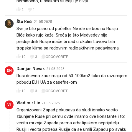
neminovno, u svakom slučaju je bivši.
2
1
Što Reći
21.05.2025.
Sve je bilo jasno od početka. Ne ide se bos na Rusiju.
Biće kako rujo kaže. Sreća je što Medvedev nije
predsjednik Rusije inače bi sad u okolini Lavova bila
tropska klima sa redovnim radioaktivnim padavinama.
10
3
ODGOVORITE
Damjan Novak
21.05.2025.
DN
Rusi dnevno zauzimaju od 50-100km2 tako da razumijem
pobudu EU i UA za casefire-om 😉
10
3
ODGOVORITE
Vladimir Ilic
21.05.2025.
VI
Organizovani Zapad pokusava da sludi ionako vecito
zbunjene Ruse pri cemu ovde imamo dve konstante i to:
vecita mrznja Zapada prema arhetipskom neprijatelju
Rusiji i vecita potreba Rusije da se umili Zapadu po svaku