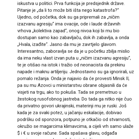
iskustva u politici. Prva funkcija je predsjednik države.
Pitanje je „da li to može biti išta nego katastrofa?“
Ujedno, od početka, dok su ga pripremali za „ničim
izazvanu agresiju“ ima ovacije, ode i laude državnih
vrhova „kolektiva zapad“, onog nivoa koji bi mu bio
dostupan samo kao zabavljaču, dok ih zabavlja, a onda
„Hvala, izađite“. Jasno da mu je zavrtjelo glavom.
Interesantno, zaboravlja se da je u početku zbilja mislio
da ima neku vlast izvan puta u „ničim izazvanu agresiju“,
te je otišao na istok i tražio od neonacista da prekinu
napade i maknu artiljeriju. Jednostavno su ga ignorirali, uz
pomalo režanja. Onda je najavio da će provesti Minsk II,
pa su mu Azovci u ministarstvu obrane objasnili da će
visjeti na trgu, ako to pokuša. Tada se premetnuo u
žestokog rusofobnog jastreba. Do tada ga nitko nije čuo
da privatno govori ukrajinski, materinji mu je ruski. Još
kada je za svaki potez, u jačanju eskalacije, dobivao
podršku od sponzora, potpuno je otkačio od stvarnosti,
okružio se magarcima klimavcima, a cijeli vrh samo ulaže
$ i € u svoje račune. Sada spašava glavu, odgađa