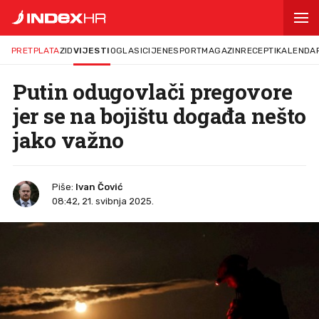
PRETPLATA
ZID
VIJESTI
OGLASI
CIJENE
SPORT
MAGAZIN
RECEPTI
KALENDA
Putin odugovlači pregovore
jer se na bojištu događa nešto
jako važno
Piše:
Ivan Čović
08:42, 21. svibnja 2025.