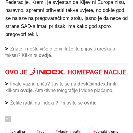
Federacije. Kremlj je svjestan da Kijev ni Europa nisu,
naravno, spremni prihvatiti takve uvjete, no dokle god
se nalaze na pregovaračkom stolu, jasno je da neće od
strane SAD-a imati pritisak, ma kako god sporo
pregovori tekli.
Znate li nešto više o temi ili želite prijaviti grešku u
tekstu? Kliknite
ovdje
.
Imate važnu priču? Javite se na
desk@index.hr
ili
klikom
ovdje
. Atraktivne fotografije i videe plaćamo.
Želite raditi na Indexu? Prijavite se
ovdje
.
#
ukrajina
#
rat
#
vladimir putin
#
donald trump