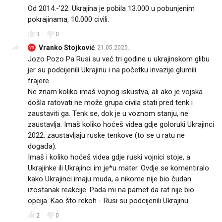
Od 2014.-’22. Ukrajina je pobila 13.000 u pobunjenim
pokrajinama, 10.000 civili.
3
0
Vranko Stojković
21.05.2025.
VS
Jozo Pozo Pa Rusi su već tri godine u ukrajinskom glibu
jer su podcijenili Ukrajinu i na početku invazije glumili
frajere.
Ne znam koliko imaš vojnog iskustva, ali ako je vojska
došla ratovati ne može grupa civila stati pred tenk i
zaustaviti ga. Tenk se, dok je u voznom stanju, ne
zaustavlja. Imaš koliko hoćeš videa gdje goloruki Ukrajinci
2022. zaustavljaju ruske tenkove (to se u ratu ne
događa).
Imaš i koliko hoćeš videa gdje ruski vojnici stoje, a
Ukrajinke ili Ukrajinci im je*u mater. Ovdje se komentiralo
kako Ukrajinci imaju muda, a nikome nije bio čudan
izostanak reakcije. Pada mi na pamet da rat nije bio
opcija. Kao što rekoh - Rusi su podcijenili Ukrajinu.
2
0