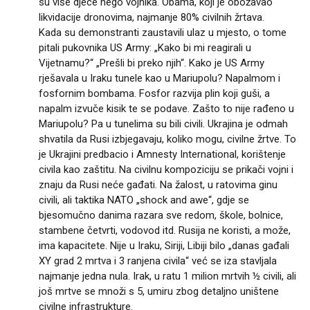
su više djece nego vojnika. Obama, koji je obožavao
likvidacije dronovima, najmanje 80% civilnih žrtava.
Kada su demonstranti zaustavili ulaz u mjesto, o tome
pitali pukovnika US Army: „Kako bi mi reagirali u
Vijetnamu?“ „Prešli bi preko njih“. Kako je US Army
rješavala u Iraku tunele kao u Mariupolu? Napalmom i
fosfornim bombama. Fosfor razvija plin koji guši, a
napalm izvuče kisik te se podave. Zašto to nije rađeno u
Mariupolu? Pa u tunelima su bili civili. Ukrajina je odmah
shvatila da Rusi izbjegavaju, koliko mogu, civilne žrtve. To
je Ukrajini predbacio i Amnesty International, korištenje
civila kao zaštitu. Na civilnu kompoziciju se prikači vojni i
znaju da Rusi neće gađati. Na žalost, u ratovima ginu
civili, ali taktika NATO „shock and awe“, gdje se
bjesomučno danima razara sve redom, škole, bolnice,
stambene četvrti, vodovod itd. Rusija ne koristi, a može,
ima kapacitete. Nije u Iraku, Siriji, Libiji bilo „danas gađali
XY grad 2 mrtva i 3 ranjena civila“ već se iza stavljala
najmanje jedna nula. Irak, u ratu 1 milion mrtvih ½ civili, ali
još mrtve se množi s 5, umiru zbog detaljno uništene
civilne infrastrukture.