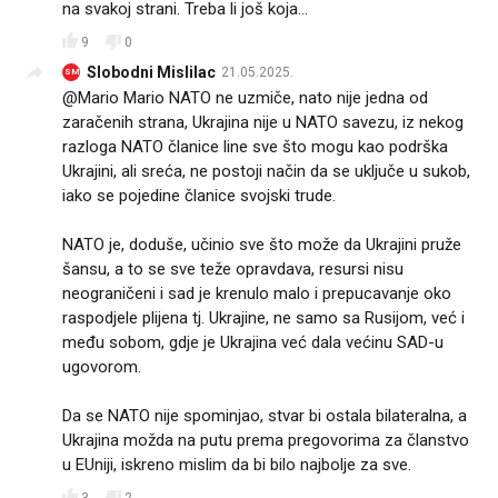
na svakoj strani. Treba li još koja...
9
0
Slobodni Mislilac
21.05.2025.
SM
@Mario Mario NATO ne uzmiče, nato nije jedna od
zaračenih strana, Ukrajina nije u NATO savezu, iz nekog
razloga NATO članice line sve što mogu kao podrška
Ukrajini, ali sreća, ne postoji način da se uključe u sukob,
iako se pojedine članice svojski trude.
NATO je, doduše, učinio sve što može da Ukrajini pruže
šansu, a to se sve teže opravdava, resursi nisu
neograničeni i sad je krenulo malo i prepucavanje oko
raspodjele plijena tj. Ukrajine, ne samo sa Rusijom, već i
među sobom, gdje je Ukrajina već dala većinu SAD-u
ugovorom.
Da se NATO nije spominjao, stvar bi ostala bilateralna, a
Ukrajina možda na putu prema pregovorima za članstvo
u EUniji, iskreno mislim da bi bilo najbolje za sve.
3
2