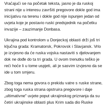
Vraćajući se na početak teksta, jasno je da ruskoj
strani nije u interesu završiti pregovore dokle god ima
inicijativu na terenu i dokle god nije ispunjen jedan od
uvjeta koje je postavio ruski predsjednik na početku
invazije – zauzimanje Donbasa.
Ukrajina pod kontrolom u Donjeckoj oblasti drži još tri
ključna grada: Kramatorsk, Pokrovsk i Slavjansk. Vrlo
je izvjesno da će ruska vojska nastaviti s djelovanjem
dok ne dođe do ta tri grada. U ovom trenutku teško je
reći hoće li u tome uspjeti, ali je sasvim izvjesno da se
ide u tom smjeru.
Zbog toga nema govora o prekidu vatre s ruske strane,
zbog toga ruska strana opstruira pregovore i daje
„ultimativne" uvjete poput ukrajinskog priznanja da su
četiri ukrajinske oblasti plus Krim sada dio Ruske