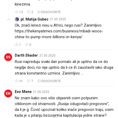
kinezima.
13
2
ODGOVORITE
pl. Matija Gubec
21.05.2025.
Ok, znači kinezi nisu u Africi, nego rusi? Zanimljivo:
https://thekenyatimes.com/business/mbadi-woos-
china-to-pump-more-billions-in-kenya/
1
0
Darth Shader
21.05.2025.
DS
Rusi napreduju svaki dan pomalo ali je upitno da ce do
negdje doci, no nije upitno da li ce ih zaustaviti iako druga
strana konstantno uzmice. Zanimljivo ...
31
7
ODGOVORITE
Evo Mene
21.05.2025.
EM
Ne znam kako ovo više objasniti osim potpunim
otklonom od stvarnosti. „Rusija odugovlači pregovore“,
da li je g. Čović upoznat koliko inače pregovori traju, osim
kada je u pitanju bezuvjetna kapitulacija jedne strane?