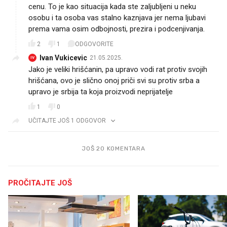
cenu. To je kao situacija kada ste zaljubljeni u neku
osobu i ta osoba vas stalno kaznjava jer nema ljubavi
prema vama osim odbojnosti, prezira i podcenjivanja.
2
1
ODGOVORITE
Ivan Vukicevic
21.05.2025.
IV
Jako je veliki hrišćanin, pa upravo vodi rat protiv svojih
hrišćana, ovo je slično onoj priči svi su protiv srba a
upravo je srbija ta koja proizvodi neprijatelje
1
0
UČITAJTE JOŠ 1 ODGOVOR
JOŠ 20 KOMENTARA
PROČITAJTE JOŠ