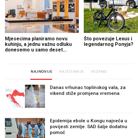
Mjesecima planiramo novu
Što povezuje Lexus i
kuhinju, a jednu važnu odluku
legendarnog Ponyja?
donesemo u samo deset
minuta
NAJNOVIJE
NAJČITANIJE
VEZANO
Danas vrhunac toplinskog vala, za
vikend stiže promjena vremena
Epidemija ebole u Kongu najveća u
povijesti zemlje. SAD šalje dodatnu
pomoć