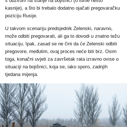
s obzirom na stanje na bojišnici (o tome nešto
kasnije), a što bi trebalo dodatno ojačati pregovaračku
poziciju Rusije.
U takvom scenariju predsjednik Zelenski, naravno,
može odbiti pregovarati, ali ga to dovodi u znatno težu
situaciju. Ipak, zasad se ne čini da će Zelenski odbiti
pregovore, međutim, ovaj proces neće biti brz. Osim
toga, konačni uvjeti za završetak rata izravno ovise o
situaciji na bojišnici, koja se, iako sporo, zadnjih
tjedana mijenja.