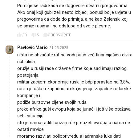
Primirje se radi kada se dogovore stvari u pregovorima.
Ako onaj koji gubi zeli nesto izbjeci, ponudi bolje uvjete u
pregovorima da dode do primirja, a ne kao Zelenski koji
se smije rusima i ne odstupa od svoje pjesme.
33
5
ODGOVORITE
Pavlović Mario
21.05.2025.
ništa ne shvaćate.rat ne vodi putin već financijašica elvira
nabiulina.
oružje u rusiji rade državne firme koje sad imaju razlog
postojanja.
militarizacijom ekonomije ruski je bdp porastao na 3,8%.
rusija je ušla u zapadnu afriku,istjeruje zapadne rudarske
kompanije i
podiže burzovne cijene svojih ruda.
preko afrike guši evropu koja se junači i još više otežava
sebi situaciju.
što je nama raditi.turizam će preuzeti evropa a nama će
ostati mrvice.
moramo razvijati poljoprivredu a jadranske luke dati