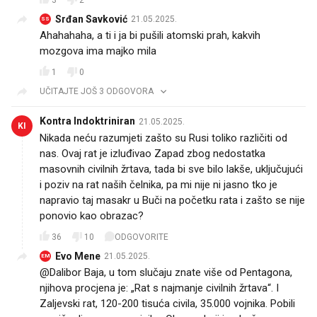
Srđan Savković
21.05.2025.
SS
Ahahahaha, a ti i ja bi pušili atomski prah, kakvih
mozgova ima majko mila
1
0
UČITAJTE JOŠ 3 ODGOVORA
Kontra Indoktriniran
21.05.2025.
KI
Nikada neću razumjeti zašto su Rusi toliko različiti od
nas. Ovaj rat je izluđivao Zapad zbog nedostatka
masovnih civilnih žrtava, tada bi sve bilo lakše, uključujući
i poziv na rat naših čelnika, pa mi nije ni jasno tko je
napravio taj masakr u Buči na početku rata i zašto se nije
ponovio kao obrazac?
36
10
ODGOVORITE
Evo Mene
21.05.2025.
EM
@Dalibor Baja, u tom slučaju znate više od Pentagona,
njihova procjena je: „Rat s najmanje civilnih žrtava“. I
Zaljevski rat, 120-200 tisuća civila, 35.000 vojnika. Pobili