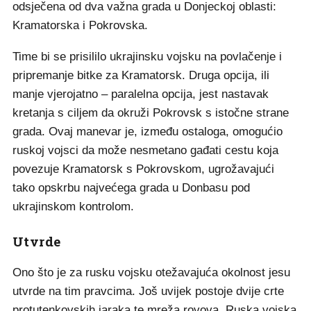
odsječena od dva važna grada u Donjeckoj oblasti:
Kramatorska i Pokrovska.
Time bi se prisililo ukrajinsku vojsku na povlačenje i
pripremanje bitke za Kramatorsk. Druga opcija, ili
manje vjerojatno – paralelna opcija, jest nastavak
kretanja s ciljem da okruži Pokrovsk s istočne strane
grada. Ovaj manevar je, između ostaloga, omogućio
ruskoj vojsci da može nesmetano gađati cestu koja
povezuje Kramatorsk s Pokrovskom, ugrožavajući
tako opskrbu najvećega grada u Donbasu pod
ukrajinskom kontrolom.
Utvrde
Ono što je za rusku vojsku otežavajuća okolnost jesu
utvrde na tim pravcima. Još uvijek postoje dvije crte
protutenkovskih jaraka te mreža rovova. Ruska vojska