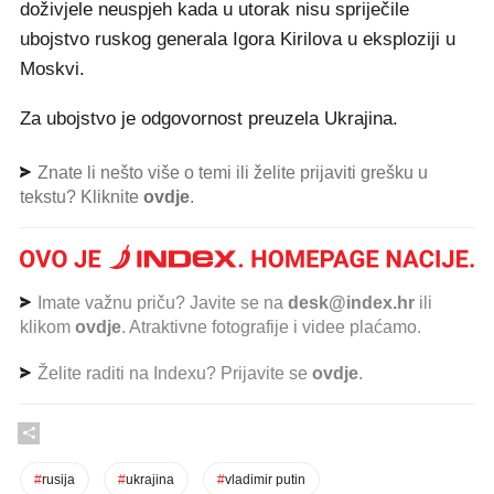
doživjele neuspjeh kada u utorak nisu spriječile
ubojstvo ruskog generala Igora Kirilova u eksploziji u
Moskvi.
Za ubojstvo je odgovornost preuzela Ukrajina.
Znate li nešto više o temi ili želite prijaviti grešku u
tekstu? Kliknite
ovdje
.
Imate važnu priču? Javite se na
desk@index.hr
ili
klikom
ovdje
. Atraktivne fotografije i videe plaćamo.
Želite raditi na Indexu? Prijavite se
ovdje
.
#
rusija
#
ukrajina
#
vladimir putin