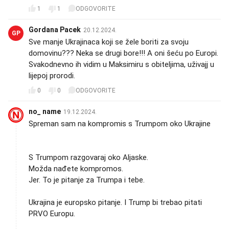
1
1
ODGOVORITE
Gordana Pacek
20.12.2024.
GP
Sve manje Ukrajinaca koji se žele boriti za svoju
domovinu??? Neka se drugi bore!!! A oni šeću po Europi.
Svakodnevno ih vidim u Maksimiru s obiteljima, uživajj u
lijepoj prorodi.
0
0
ODGOVORITE
no_ name
19.12.2024.
Spreman sam na kompromis s Trumpom oko Ukrajine
🤣
S Trumpom razgovaraj oko Aljaske.
Možda nađete kompromos.
Jer. To je pitanje za Trumpa i tebe.
Ukrajina je europsko pitanje. I Trump bi trebao pitati
PRVO Europu.