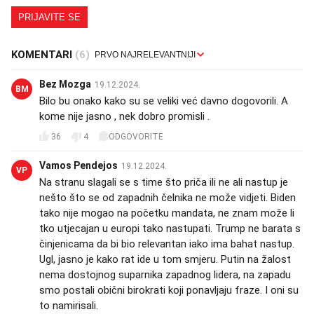
PRIJAVITE SE
KOMENTARI
(6)
Bez Mozga
19.12.2024.
BM
Bilo bu onako kako su se veliki već davno dogovorili. A
kome nije jasno , nek dobro promisli .
36
4
ODGOVORITE
Vamos Pendejos
19.12.2024.
VP
Na stranu slagali se s time što priča ili ne ali nastup je
nešto što se od zapadnih čelnika ne može vidjeti. Biden
tako nije mogao na početku mandata, ne znam može li
tko utjecajan u europi tako nastupati. Trump ne barata s
činjenicama da bi bio relevantan iako ima bahat nastup.
Ugl, jasno je kako rat ide u tom smjeru. Putin na žalost
nema dostojnog suparnika zapadnog lidera, na zapadu
smo postali obični birokrati koji ponavljaju fraze. I oni su
to namirisali.