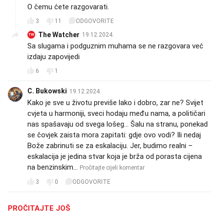
O čemu ćete razgovarati.
3
11
ODGOVORITE
The Watcher
19.12.2024.
TW
Sa slugama i podguznim muhama se ne razgovara već
izdaju zapovijedi
6
1
C. Bukowski
19.12.2024.
Kako je sve u životu previše lako i dobro, zar ne? Svijet
cvjeta u harmoniji, sveci hodaju među nama, a političari
nas spašavaju od svega lošeg... Šalu na stranu, ponekad
se čovjek zaista mora zapitati: gdje ovo vodi? Ili nedaj
Bože zabrinuti se za eskalaciju. Jer, budimo realni –
eskalacija je jedina stvar koja je brža od porasta cijena
na benzinskim…
Pročitajte cijeli komentar
3
0
ODGOVORITE
PROČITAJTE JOŠ