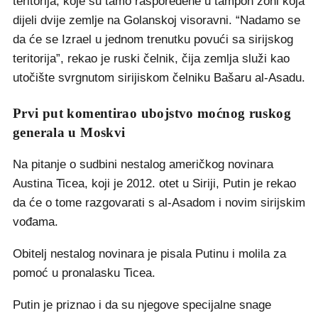
teritorija, koje su tamo raspoređene u tampon zoni koja
dijeli dvije zemlje na Golanskoj visoravni. “Nadamo se
da će se Izrael u jednom trenutku povući sa sirijskog
teritorija”, rekao je ruski čelnik, čija zemlja služi kao
utočište svrgnutom sirijiskom čelniku Bašaru al-Asadu.
Prvi put komentirao ubojstvo moćnog ruskog
generala u Moskvi
Na pitanje o sudbini nestalog američkog novinara
Austina Ticea, koji je 2012. otet u Siriji, Putin je rekao
da će o tome razgovarati s al-Asadom i novim sirijskim
vođama.
Obitelj nestalog novinara je pisala Putinu i molila za
pomoć u pronalasku Ticea.
Putin je priznao i da su njegove specijalne snage