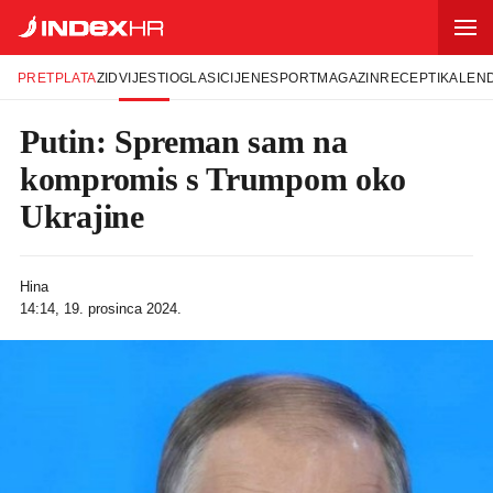
PRETPLATA
ZID
VIJESTI
OGLASI
CIJENE
SPORT
MAGAZIN
RECEPTI
KALEN
Putin: Spreman sam na
kompromis s Trumpom oko
Ukrajine
Hina
14:14, 19. prosinca 2024.