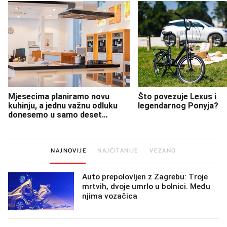
Mjesecima planiramo novu
Što povezuje Lexus i
kuhinju, a jednu važnu odluku
legendarnog Ponyja?
donesemo u samo deset
minuta
NAJNOVIJE
NAJČITANIJE
VEZANO
Auto prepolovljen z Zagrebu: Troje
mrtvih, dvoje umrlo u bolnici. Među
njima vozačica