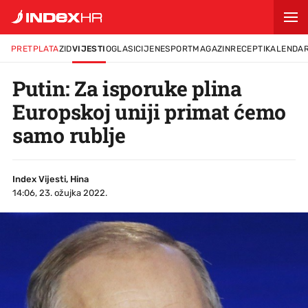
PRETPLATA
ZID
VIJESTI
OGLASI
CIJENE
SPORT
MAGAZIN
RECEPTI
KALENDA
Putin: Za isporuke plina
Europskoj uniji primat ćemo
samo rublje
Index Vijesti, Hina
14:06, 23. ožujka 2022.