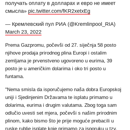
получать оплату в долларах и евро не имеет
смысла»
pic.twitter.com/fKR2xetxEg
— Кремлевский пул РИА (@Kremlinpool_RIA)
March 23, 2022
Prema Gazpromu, počevši od 27. siječnja 58 posto
njihove prodaja prirodnog plina Europi i ostalim
zemljama je prvenstveno ugovoreno u eurima, 39
posto je u američkim dolarima i oko tri posto u
funtama.
"Nema smisla da isporučujemo naša dobra Europskoj
uniji i Sjedinjenim Državama te isplatu primamo u
dolarima, eurima i drugim valutama. Zbog toga sam
odlučio uvesti set mjera, počevši s našim prirodnim
plinom, kako bismo što je prije moguće prebacili u
ruske rublje isplate koje primamo za isporuku u tzv.