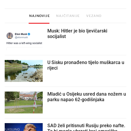
NAJNOVIJE
NAJČITANIJE
VEZANO
Musk: Hitler je bio ljevičarski
socijalist
U Sisku pronađeno tijelo muškarca u
rijeci
Mladić u Osijeku usred dana nožem u
parku napao 62-godišnjaka
SAD želi pritisnuti Rusiju preko nafte.
To bi moglo ubrzati kraj američke