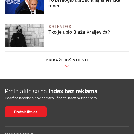
moći
KALENDAR
Tko je ubio Blaža Kraljevića?
PRIKAŽI JOŠ VIJESTI
Pretplatite se na
Index bez reklama
Podržite neovisno novinarstvo i čitajte Index bez bannera.
Pretplatite se
NASLOVNICA