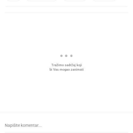
PROČITAJTE JOŠ
Što povezuje Lexus i
Kako su im čepovi boca d
legendarnog Ponyja?
nagradu od 10.000 eura
vjerovali"