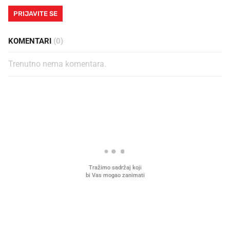
PRIJAVITE SE
KOMENTARI
(0)
Trenutno nema komentara.
PROČITAJTE JOŠ
Što povezuje Lexus i
Kako su im čepovi boca d
legendarnog Ponyja?
nagradu od 10.000 eura
vjerovali"