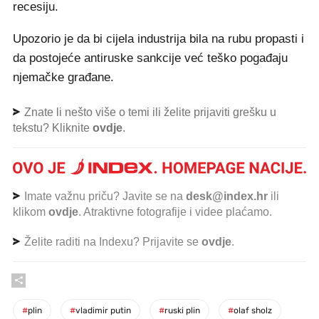
recesiju.
Upozorio je da bi cijela industrija bila na rubu propasti i
da postojeće antiruske sankcije već teško pogađaju
njemačke građane.
Znate li nešto više o temi ili želite prijaviti grešku u
tekstu? Kliknite
ovdje
.
Imate važnu priču? Javite se na
desk@index.hr
ili
klikom
ovdje
. Atraktivne fotografije i videe plaćamo.
Želite raditi na Indexu? Prijavite se
ovdje
.
#
plin
#
vladimir putin
#
ruski plin
#
olaf sholz