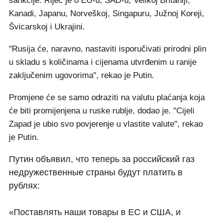
sankcije. Riječ je o EU-u, SAD-u, Velikoj Britaniji,
Kanadi, Japanu, Norveškoj, Singapuru, Južnoj Koreji,
Švicarskoj i Ukrajini.
"Rusija će, naravno, nastaviti isporučivati prirodni plin
u skladu s količinama i cijenama utvrđenim u ranije
zaključenim ugovorima", rekao je Putin.
Promjene će se samo odraziti na valutu plaćanja koja
će biti promijenjena u ruske rublje, dodao je. "Cijeli
Zapad je ubio svo povjerenje u vlastite valute", rekao
je Putin.
Путин объявил, что теперь за российский газ
недружественные страны будут платить в
рублях:
«Поставлять наши товары в ЕС и США, и