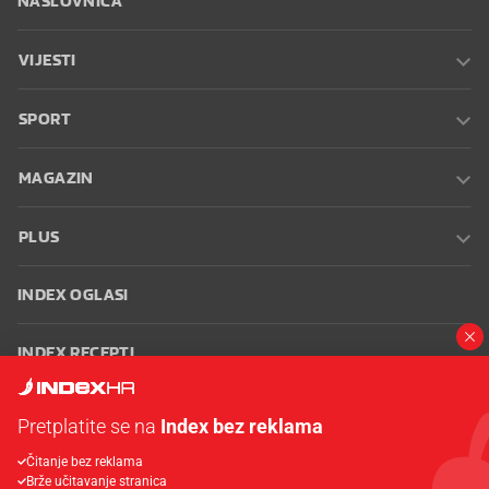
VIJESTI
SPORT
MAGAZIN
PLUS
INDEX OGLASI
INDEX RECEPTI
INFO
Pretplatite se na
Index bez reklama
Čitanje bez reklama
Oglašavanje
Zaposli se na Indexu
Kontakt
Impressum
Uvjeti
Brže učitavanje stranica
korištenja
Postavke kolačića