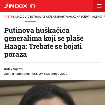
PRETPLATA
ZID
VIJESTI
OGLASI
CIJENE
SPORT
MAGAZIN
RECEPTI
KALENDA
Putinova huškačica
generalima koji se plaše
Haaga: Trebate se bojati
poraza
Index Vijesti
Zadnja nadopuna: 17:56, 29. studenoga 2022.