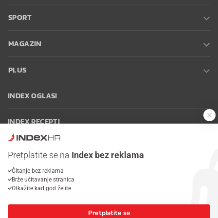
SPORT
MAGAZIN
PLUS
INDEX OGLASI
INDEX RECEPTI
INFO
Pretplatite se na
Index bez reklama
Čitanje bez reklama
Oglašavanje
Zaposli se na Indexu
Kontakt
Impressum
Uvjeti
Brže učitavanje stranica
korištenja
Postavke kolačića
Otkažite kad god želite
Pretplatite se