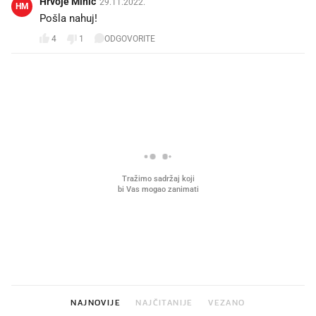
Hrvoje Minić
29.11.2022.
HM
Pošla nahuj!
4
1
ODGOVORITE
PROČITAJTE JOŠ
Što povezuje Lexus i
Kako su im čepovi boca d
legendarnog Ponyja?
nagradu od 10.000 eura
vjerovali"
NAJNOVIJE
NAJČITANIJE
VEZANO