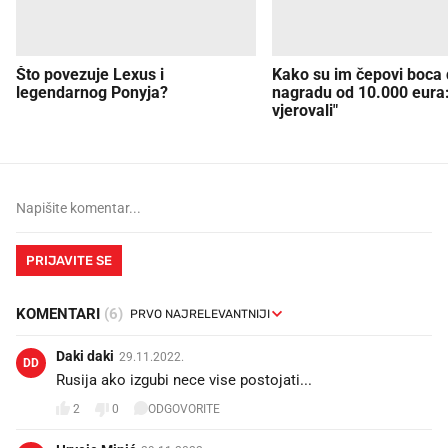
Što povezuje Lexus i
Kako su im čepovi boca d
legendarnog Ponyja?
nagradu od 10.000 eura
vjerovali"
PRIJAVITE SE
KOMENTARI
(6)
Daki daki
29.11.2022.
DD
Rusija ako izgubi nece vise postojati...
2
0
ODGOVORITE