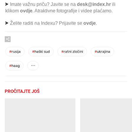
Imate važnu priču? Javite se na
desk@index.hr
ili
klikom
ovdje
. Atraktivne fotografije i videe plaćamo.
Želite raditi na Indexu? Prijavite se
ovdje
.
#
rusija
#
haški sud
#
ratni zločini
#
ukrajina
#
haag
PROČITAJTE JOŠ