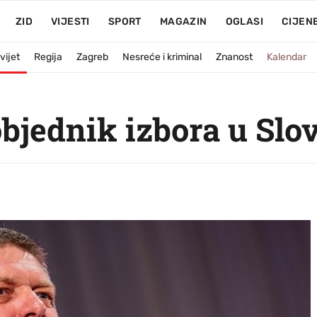
ZID
VIJESTI
SPORT
MAGAZIN
OGLASI
CIJEN
vijet
Regija
Zagreb
Nesreće i kriminal
Znanost
Kalendar
objednik izbora u Slo