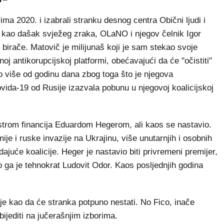
ma 2020. i izabrali stranku desnog centra Obični ljudi i
 kao dašak svježeg zraka, OLaNO i njegov čelnik Igor
birače. Matovič je milijunaš koji je sam stekao svoje
oj antikorupcijskoj platformi, obećavajući da će "očistiti"
o više od godinu dana zbog toga što je njegova
ovida-19 od Rusije izazvala pobunu u njegovoj koalicijskoj
strom financija Eduardom Hegerom, ali kaos se nastavio.
je i ruske invazije na Ukrajinu, više unutarnjih i osobnih
juće koalicije. Heger je nastavio biti privremeni premijer,
io ga je tehnokrat Ludovit Odor. Kaos posljednjih godina
je kao da će stranka potpuno nestati. No Fico, inače
 pobijediti na jučerašnjim izborima.