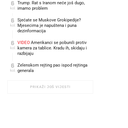
6
Trump: Rat s Iranom neće još dugo,
kol
imamo problem
6
Sjećate se Muskove Grokipedije?
kol
Mjesecima je napuštena i puna
dezinformacija
6
VIDEO
Amerikanci se pobunili protiv
kol
kamera za tablice. Kradu ih, skidaju i
razbijaju
6
Zelenskom rejting pao ispod rejtinga
kol
generala
PRIKAŽI JOŠ VIJESTI