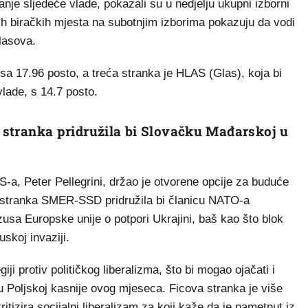
anje sljedeće vlade, pokazali su u nedjelju ukupni izborni
anih biračkih mjesta na subotnjim izborima pokazuju da vodi
lasova.
 sa 17.96 posto, a treća stranka je HLAS (Glas), koja bi
vlade, s 14.7 posto.
a stranka pridružila bi Slovačku Mađarskoj u
S-a, Peter Pellegrini, držao je otvorene opcije za buduće
ova stranka SMER-SSD pridružila bi članicu NATO-a
sa Europske unije o potpori Ukrajini, baš kao što blok
uskoj invaziji.
giji protiv političkog liberalizma, što bi mogao ojačati i
u Poljskoj kasnije ovog mjeseca. Ficova stranka je više
ritizira socijalni liberalizam za koji kaže da je nametnut iz