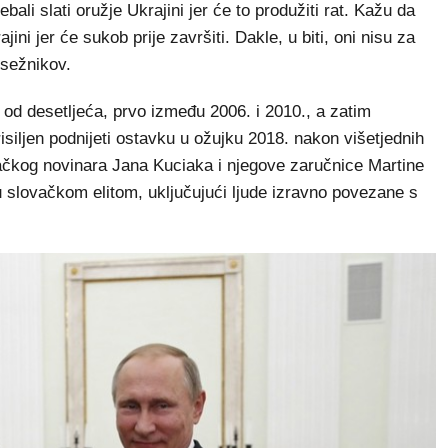
bali slati oružje Ukrajini jer će to produžiti rat. Kažu da
ini jer će sukob prije završiti. Dakle, u biti, oni nisu za
esežnikov.
e od desetljeća, prvo između 2006. i 2010., a zatim
isiljen podnijeti ostavku u ožujku 2018. nakon višetjednih
ačkog novinara Jana Kuciaka i njegove zaručnice Martine
u slovačkom elitom, uključujući ljude izravno povezane s