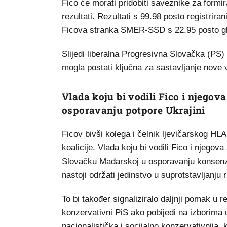
Fico će morati pridobiti saveznike za formir
rezultati. Rezultati s 99.98 posto registrir
Ficova stranka SMER-SSD s 22.95 posto g
Slijedi liberalna Progresivna Slovačka (PS)
mogla postati ključna za sastavljanje nove 
Vlada koju bi vodili Fico i njegov
osporavanju potpore Ukrajini
Ficov bivši kolega i čelnik ljevičarskog HLA
koalicije. Vlada koju bi vodili Fico i njeg
Slovačku Mađarskoj u osporavanju konsenzu
nastoji održati jedinstvo u suprotstavljanju r
To bi također signaliziralo daljnji pomak u re
konzervativni PiS ako pobijedi na izborima 
nacionalistička i socijalno konzervativnija, k