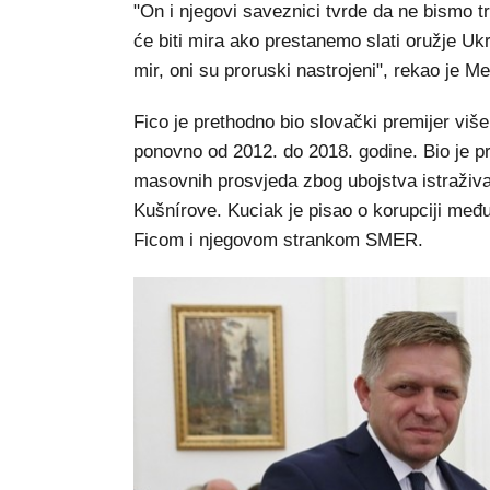
"On i njegovi saveznici tvrde da ne bismo tre
će biti mira ako prestanemo slati oružje Ukraj
mir, oni su proruski nastrojeni", rekao je M
Fico je prethodno bio slovački premijer viš
ponovno od 2012. do 2018. godine. Bio je pr
masovnih prosvjeda zbog ubojstva istraživ
Kušnírove. Kuciak je pisao o korupciji međ
Ficom i njegovom strankom SMER.