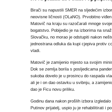
Birači su napustili SMER na sljedećim izbori
neovisne ličnosti (OLaNO). Prvobitno viđen
Matovič na kraju su razočarali mnoge svoje 
bogatstvo. Pobijedio je na izborima na snažn
Slovačku, no morao je odstupiti nakon nešt
jednostrana odluka da kupi cjepiva protiv c
vladi.
Matovič je zamijenio mjesto sa svojim mini
Dok se zemlja borila s posljedicama pandemi
sukoba dovelo je u prosincu do raspada vlada
ali je i on dao ostavku u svibnju, a zamijen
dao je Ficu novu priliku.
Godinu dana nakon prošlih izbora izgledalo 
Putinov prijatelj, uspio ju je rehabilitirati i