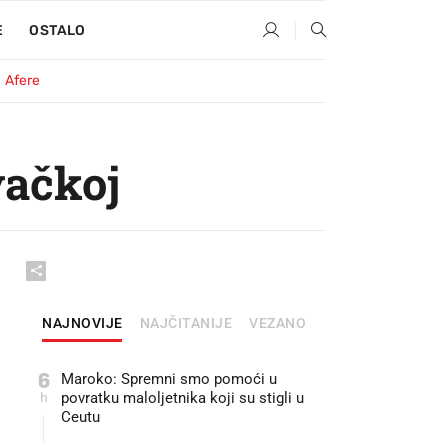
E
OSTALO
Afere
vačkoj
NAJNOVIJE
NAJČITANIJE
VEZANO
6
Maroko: Spremni smo pomoći u
h
povratku maloljetnika koji su stigli u
Ceutu