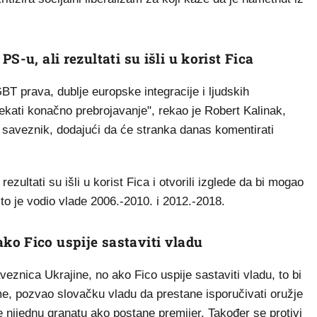
S-u, ali rezultati su išli u korist Fica
GBT prava, dublje europske integracije i ljudskih
čekati konačno prebrojavanje", rekao je Robert Kalinak,
saveznik, dodajući da će stranka danas komentirati
ezultati su išli u korist Fica i otvorili izglede da bi mogao
to je vodio vlade 2006.-2010. i 2012.-2018.
ko Fico uspije sastaviti vladu
eznica Ukrajine, no ako Fico uspije sastaviti vladu, to bi
ime, pozvao slovačku vladu da prestane isporučivati oružje
e nijednu granatu ako postane premijer. Također se protivi