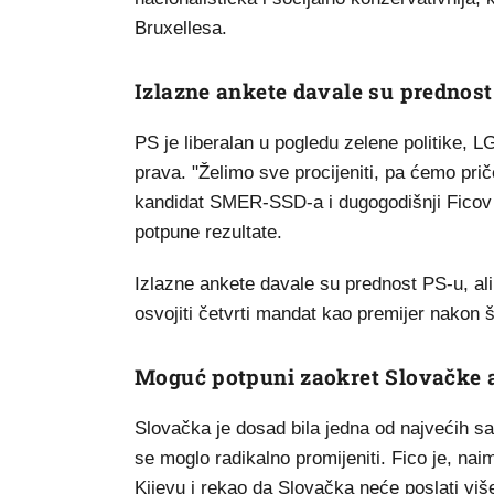
Bruxellesa.
Izlazne ankete davale su prednost P
PS je liberalan u pogledu zelene politike, L
prava. "Želimo sve procijeniti, pa ćemo pri
kandidat SMER-SSD-a i dugogodišnji Ficov 
potpune rezultate.
Izlazne ankete davale su prednost PS-u, ali r
osvojiti četvrti mandat kao premijer nakon š
Moguć potpuni zaokret Slovačke a
Slovačka je dosad bila jedna od najvećih sav
se moglo radikalno promijeniti. Fico je, na
Kijevu i rekao da Slovačka neće poslati viš