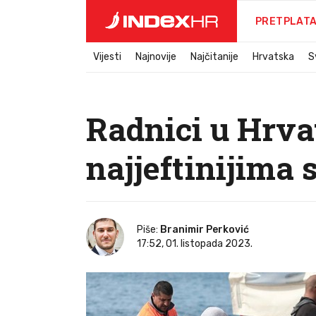
PRETPLAT
Vijesti
Najnovije
Najčitanije
Hrvatska
S
Radnici u Hrva
najjeftinijima 
Piše:
Branimir Perković
17:52, 01. listopada 2023.