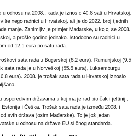
o u odnosu na 2008., kada je iznosio 40.8 sati u Hrvatskoj.
 više nego radnici u Hrvatskoj, ali je do 2022. broj tjednih
de manje. Zanimljiv je primjer Mađarske, u kojoj se 2008.
skoj, a prošle godine jednako. Istodobno su radnici u
škom od 12.1 eura po satu rada.
troškovi sata rada u Bugarskoj (8.2 eura), Rumunjskoj (9.5
šak sata rada je u Norveškoj (55.6 eura), Luksemburgu
46.8 eura). 2008. je trošak sata rada u Hrvatskoj iznosio
oljšana.
 u usporedivim državama u kojima je rad bio čak i jeftiniji,
, Estonija i Češka. Trošak sata rada je između 2008. i
od svih država (osim Mađarske). To je još jedan
vatske u odnosu na države EU sličnog standarda.