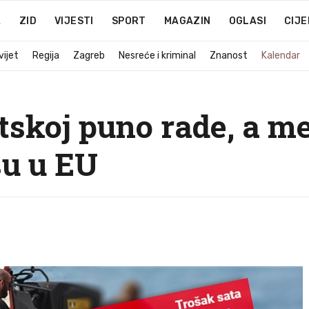
A
ZID
VIJESTI
SPORT
MAGAZIN
OGLASI
CIJE
vijet
Regija
Zagreb
Nesreće i kriminal
Znanost
Kalendar
tskoj puno rade, a m
su u EU