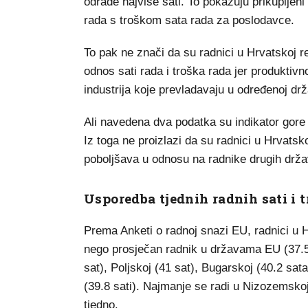
odrade najviše sati. To pokazuju prikupljeni
rada s troškom sata rada za poslodavce.
To pak ne znači da su radnici u Hrvatskoj r
odnos sati rada i troška rada jer produktivn
industrija koje prevladavaju u određenoj drž
Ali navedena dva podatka su indikator gore
Iz toga ne proizlazi da su radnici u Hrvatsko
poboljšava u odnosu na radnike drugih drž
Usporedba tjednih radnih sati i 
Prema Anketi o radnoj snazi EU, radnici u H
nego prosječan radnik u državama EU (37.5 
sat), Poljskoj (41 sat), Bugarskoj (40.2 sat
(39.8 sati). Najmanje se radi u Nizozemsko
tjedno.