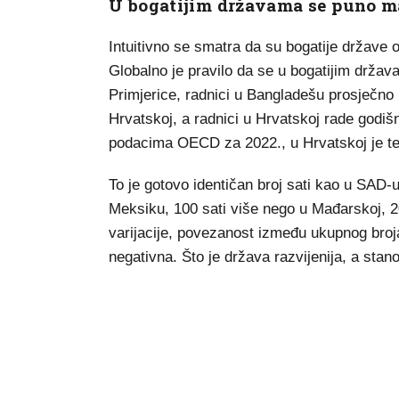
U bogatijim državama se puno m
Intuitivno se smatra da su bogatije države o
Globalno je pravilo da se u bogatijim drža
Primjerice, radnici u Bangladešu prosječno 
Hrvatskoj, a radnici u Hrvatskoj rade godiš
podacima OECD za 2022., u Hrvatskoj je te 
To je gotovo identičan broj sati kao u SAD-
Meksiku, 100 sati više nego u Mađarskoj, 200
varijacije, povezanost između ukupnog broja
negativna. Što je država razvijenija, a stano