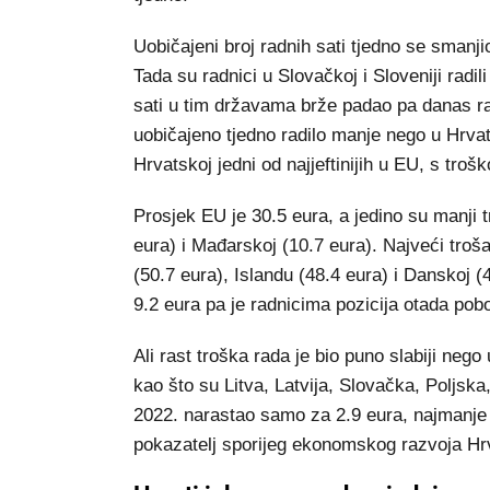
Uobičajeni broj radnih sati tjedno se smanji
Tada su radnici u Slovačkoj i Sloveniji radili
sati u tim državama brže padao pa danas ra
uobičajeno tjedno radilo manje nego u Hrvat
Hrvatskoj jedni od najjeftinijih u EU, s tro
Prosjek EU je 30.5 eura, a jedino su manji 
eura) i Mađarskoj (10.7 eura). Najveći tro
(50.7 eura), Islandu (48.4 eura) i Danskoj (
9.2 eura pa je radnicima pozicija otada pob
Ali rast troška rada je bio puno slabiji nego
kao što su Litva, Latvija, Slovačka, Poljska
2022. narastao samo za 2.9 eura, najmanje 
pokazatelj sporijeg ekonomskog razvoja Hr