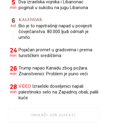
5
Dva izraelska vojnika i Libanonac
min
poginuli u sukobu na jugu Libanona
6
KALENDAR
kol
Bio je to najstrašniji napad u povijesti
čovječanstva. 80.000 ljudi odmah je
umrlo
24
Pojačan promet u gradovima i prema
min
turističkim središtima
26
Trump napao Kanadu zbog požara.
min
Znanstvenici: Problem je puno veći
28
VIDEO
Izraelski doseljenici napali
min
palestinsko selo na Zapadnoj obali, palili
kuće
PRIKAŽI JOŠ VIJESTI