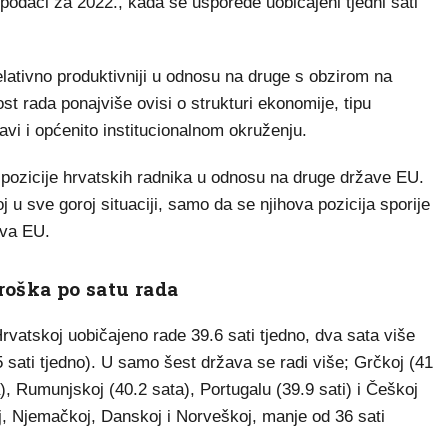
 podaci za 2022., kada se usporede uobičajeni tjedni sati
elativno produktivniji u odnosu na druge s obzirom na
ost rada ponajviše ovisi o strukturi ekonomije, tipu
avi i općenito institucionalnom okruženju.
 pozicije hrvatskih radnika u odnosu na druge države EU.
j u sve goroj situaciji, samo da se njihova pozicija sporije
ava EU.
troška po satu rada
rvatskoj uobičajeno rade 39.6 sati tjedno, dva sata više
sati tjedno). U samo šest država se radi više; Grčkoj (41
a), Rumunjskoj (40.2 sata), Portugalu (39.9 sati) i Češkoj
j, Njemačkoj, Danskoj i Norveškoj, manje od 36 sati