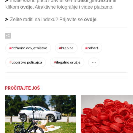
Imate važnu priču? Javite se na
desk@index.hr
ili
klikom
ovdje
. Atraktivne fotografije i videe plaćamo.
Želite raditi na Indexu? Prijavite se
ovdje
.
#
državno odvjetništvo
#
krapina
#
robert
#
ubojstvo policajca
#
ilegalno oružje
PROČITAJTE JOŠ