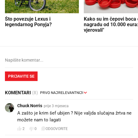
Što povezuje Lexus i
Kako su im čepovi boca d
legendarnog Ponyja?
nagradu od 10.000 eura
vjerovali"
PRIJAVITE SE
KOMENTARI
(8)
Chuck Norris
prije 3 mjeseca
A zašto je krim šef ubijen ? Nije valjda slučajna žrtva ne
možete nam to lagati
2
0
ODGOVORITE