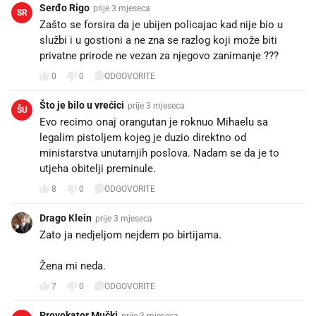
Serđo Rigo
prije 3 mjeseca
SR
Zašto se forsira da je ubijen policajac kad nije bio u
službi i u gostioni a ne zna se razlog koji može biti
privatne prirode ne vezan za njegovo zanimanje ???
0
0
ODGOVORITE
Što je bilo u vrećici
prije 3 mjeseca
ŠU
Evo recimo onaj orangutan je roknuo Mihaelu sa
legalim pistoljem kojeg je duzio direktno od
ministarstva unutarnjih poslova. Nadam se da je to
utjeha obitelji preminule.
8
0
ODGOVORITE
Drago Кlein
prije 3 mjeseca
Zato ja nedjeljom nejdem po birtijama.
Žena mi neda.
7
0
ODGOVORITE
Provokator Mučki
prije 3 mjeseca