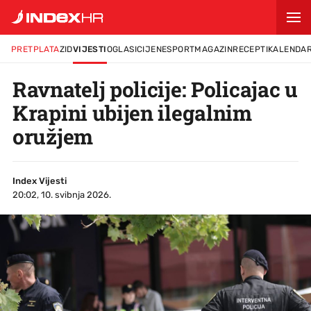
PRETPLATA
ZID
VIJESTI
OGLASI
CIJENE
SPORT
MAGAZIN
RECEPTI
KALENDA
Ravnatelj policije: Policajac u
Krapini ubijen ilegalnim
oružjem
Index Vijesti
20:02, 10. svibnja 2026.