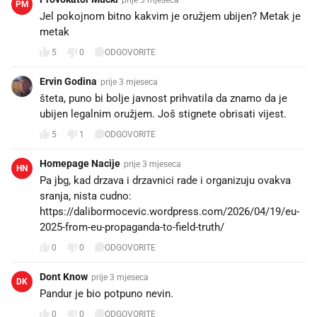
PM
Jel pokojnom bitno kakvim je oružjem ubijen? Metak je
metak
5
0
ODGOVORITE
Ervin Godina
prije 3 mjeseca
šteta, puno bi bolje javnost prihvatila da znamo da je
ubijen legalnim oružjem. Još stignete obrisati vijest.
5
1
ODGOVORITE
Homepage Nacije
prije 3 mjeseca
HN
Pa jbg, kad drzava i drzavnici rade i organizuju ovakva
sranja, nista cudno:
https://dalibormocevic.wordpress.com/2026/04/19/eu-
2025-from-eu-propaganda-to-field-truth/
0
0
ODGOVORITE
Dont Know
prije 3 mjeseca
DK
Pandur je bio potpuno nevin.
0
0
ODGOVORITE