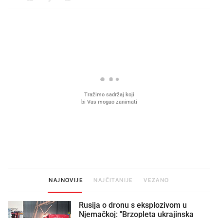
PROČITAJTE JOŠ
Što povezuje Lexus i
Kako su im čepovi boca d
legendarnog Ponyja?
nagradu od 10.000 eura
vjerovali"
NAJNOVIJE
NAJČITANIJE
VEZANO
Rusija o dronu s eksplozivom u
Njemačkoj: "Brzopleta ukrajinska