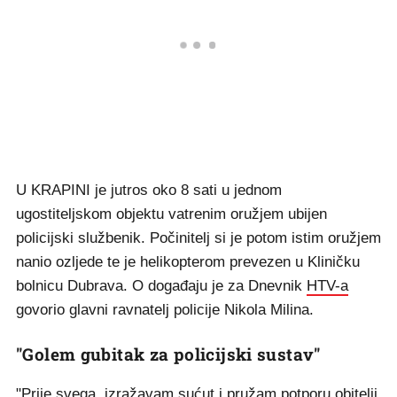
U KRAPINI je jutros oko 8 sati u jednom
ugostiteljskom objektu vatrenim oružjem ubijen
policijski službenik. Počinitelj si je potom istim oružjem
nanio ozljede te je helikopterom prevezen u Kliničku
bolnicu Dubrava. O događaju je za Dnevnik
HTV-a
govorio glavni ravnatelj policije Nikola Milina.
"Golem gubitak za policijski sustav"
"Prije svega, izražavam sućut i pružam potporu obitelji