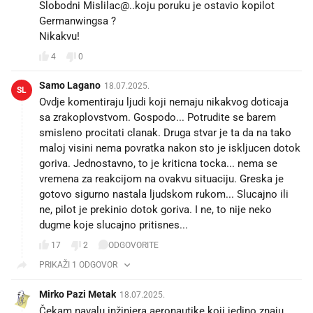
Slobodni Mislilac@..koju poruku je ostavio kopilot
Germanwingsa ?
Nikakvu!
4
0
Samo Lagano
18.07.2025.
SL
Ovdje komentiraju ljudi koji nemaju nikakvog doticaja
sa zrakoplovstvom. Gospodo... Potrudite se barem
smisleno procitati clanak. Druga stvar je ta da na tako
maloj visini nema povratka nakon sto je iskljucen dotok
goriva. Jednostavno, to je kriticna tocka... nema se
vremena za reakcijom na ovakvu situaciju. Greska je
gotovo sigurno nastala ljudskom rukom... Slucajno ili
ne, pilot je prekinio dotok goriva. I ne, to nije neko
dugme koje slucajno pritisnes...
17
2
ODGOVORITE
PRIKAŽI 1 ODGOVOR
Mirko Pazi Metak
18.07.2025.
Čekam navalu inžinjera aeronautike koji jedino znaju