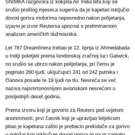
SNIMKA razgovora iz kokpita Air India leta koji se
srušio prošlog mjeseca sugerira da je kapetan isključio
dovod goriva motorima neposredno nakon polijetanja,
izjavio je izvor Reutersa upoznat s preliminarnom
analizom američkih dužnosnika.
Let 787 Dreamlinera trebao je 12. lipnja iz Ahmedabada
u Indiji poletjeti prema londonskoj zračnoj luci Gatwick,
no srušio se ubrzo nakon polijetanja, pri čemu je
poginulo 260 ljudi, uključujući 241 od 242 putnika i
članova posade te 19 ljudi na tlu. Nesreća se već
naziva najsmrtonosnijom avionskom nesrećom u
posljednjih deset godina.
Prema izvoru koji je govorio za Reuters pod uvjetom
anonimnosti, prvi časnik koji je upravljao letjelicom
pitao je kapetana zašto je prebacio prekidače za gorivo
u položaj koji isključuje dovod goriva te ga je zamolio