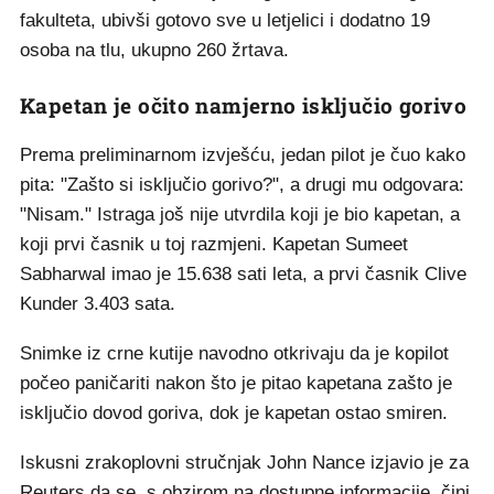
fakulteta, ubivši gotovo sve u letjelici i dodatno 19
osoba na tlu, ukupno 260 žrtava.
Kapetan je očito namjerno isključio gorivo
Prema preliminarnom izvješću, jedan pilot je čuo kako
pita: "Zašto si isključio gorivo?", a drugi mu odgovara:
"Nisam." Istraga još nije utvrdila koji je bio kapetan, a
koji prvi časnik u toj razmjeni. Kapetan Sumeet
Sabharwal imao je 15.638 sati leta, a prvi časnik Clive
Kunder 3.403 sata.
Snimke iz crne kutije navodno otkrivaju da je kopilot
počeo paničariti nakon što je pitao kapetana zašto je
isključio dovod goriva, dok je kapetan ostao smiren.
Iskusni zrakoplovni stručnjak John Nance izjavio je za
Reuters da se, s obzirom na dostupne informacije, čini