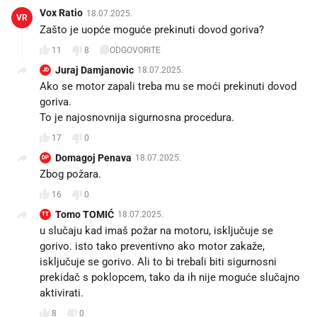
Vox Ratio
18.07.2025.
VR
Zašto je uopće moguće prekinuti dovod goriva?
11
8
ODGOVORITE
Juraj Damjanovic
18.07.2025.
JD
Ako se motor zapali treba mu se moći prekinuti dovod
goriva.
To je najosnovnija sigurnosna procedura.
17
0
Domagoj Penava
18.07.2025.
DP
Zbog požara.
16
0
Tomo TOMIĆ
18.07.2025.
TT
u slučaju kad imaš požar na motoru, isključuje se
gorivo. isto tako preventivno ako motor zakaže,
isključuje se gorivo. Ali to bi trebali biti sigurnosni
prekidač s poklopcem, tako da ih nije moguće slučajno
aktivirati.
8
0