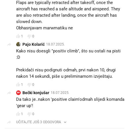
Flaps are typically retracted after takeoff, once the
aircraft has reached a safe altitude and airspeed. They
are also retracted after landing, once the aircraft has
slowed down.
Obhasnjavam marwmatiku ne
1
0
Pajo Kolarić
18.07.2025.
Kako nisu doesgli "positiv climb", što su ostali na pisti
:D
Prekidači nisu podignuti odmah, prvi nakon 10, drugi
nakon 14 sekundi, piše u preliminarnom izvještaju.
1
0
Bečki konjušar
18.07.2025.
BK
Da tako je..nakon 'positive claim'odmah slijedi komanda
'gear up'!
1
0
UČITAJTE JOŠ 3 ODGOVORA