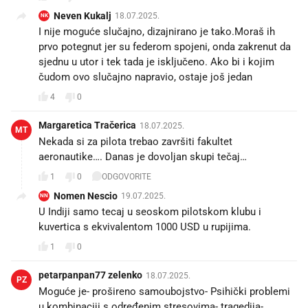
Neven Kukalj
18.07.2025.
NK
I nije moguće slučajno, dizajnirano je tako.Moraš ih
prvo potegnut jer su federom spojeni, onda zakrenut da
sjednu u utor i tek tada je isključeno. Ako bi i kojim
čudom ovo slučajno napravio, ostaje još jedan
4
0
Margaretica Tračerica
18.07.2025.
MT
Nekada si za pilota trebao završiti fakultet
aeronautike…. Danas je dovoljan skupi tečaj…
1
0
ODGOVORITE
Nomen Nescio
19.07.2025.
NN
U Indiji samo tecaj u seoskom pilotskom klubu i
kuvertica s ekvivalentom 1000 USD u rupijima.
1
0
petarpanpan77 zelenko
18.07.2025.
PZ
Moguće je- prošireno samoubojstvo- Psihički problemi
u kombinaciji s određenim stresovima- tragedija-