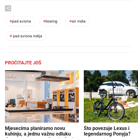
#
pad aviona
#
boeing
#
air india
#
pad aviona indija
PROČITAJTE JOŠ
Mjesecima planiramo novu
Što povezuje Lexus i
kuhinju, a jednu važnu odluku
legendarnog Ponyja?