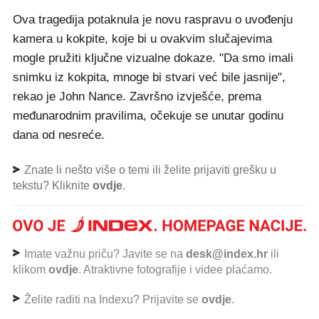
Ova tragedija potaknula je novu raspravu o uvođenju
kamera u kokpite, koje bi u ovakvim slučajevima
mogle pružiti ključne vizualne dokaze. "Da smo imali
snimku iz kokpita, mnoge bi stvari već bile jasnije",
rekao je John Nance. Završno izvješće, prema
međunarodnim pravilima, očekuje se unutar godinu
dana od nesreće.
Znate li nešto više o temi ili želite prijaviti grešku u
tekstu? Kliknite
ovdje
.
Imate važnu priču? Javite se na
desk@index.hr
ili
klikom
ovdje
. Atraktivne fotografije i videe plaćamo.
Želite raditi na Indexu? Prijavite se
ovdje
.