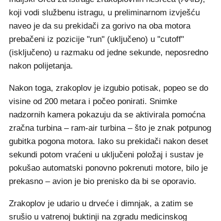
koji vodi službenu istragu, u preliminarnom izvješću
naveo je da su prekidači za gorivo na oba motora
prebačeni iz pozicije "run" (uključeno) u "cutoff"
(isključeno) u razmaku od jedne sekunde, neposredno
nakon polijetanja.
Nakon toga, zrakoplov je izgubio potisak, popeo se do
visine od 200 metara i počeo ponirati. Snimke
nadzornih kamera pokazuju da se aktivirala pomoćna
zračna turbina – ram-air turbina – što je znak potpunog
gubitka pogona motora. Iako su prekidači nakon deset
sekundi potom vraćeni u uključeni položaj i sustav je
pokušao automatski ponovno pokrenuti motore, bilo je
prekasno – avion je bio prenisko da bi se oporavio.
Zrakoplov je udario u drveće i dimnjak, a zatim se
srušio u vatrenoj buktinji na zgradu medicinskog