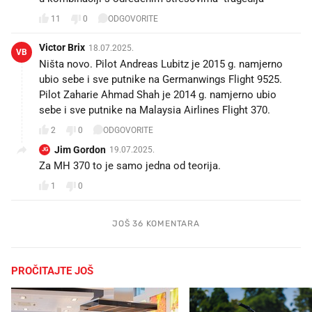
11
0
ODGOVORITE
Victor Brix
18.07.2025.
VB
Ništa novo. Pilot Andreas Lubitz je 2015 g. namjerno
ubio sebe i sve putnike na Germanwings Flight 9525.
Pilot Zaharie Ahmad Shah je 2014 g. namjerno ubio
sebe i sve putnike na Malaysia Airlines Flight 370.
2
0
ODGOVORITE
Jim Gordon
19.07.2025.
JG
Za MH 370 to je samo jedna od teorija.
1
0
JOŠ 36 KOMENTARA
PROČITAJTE JOŠ