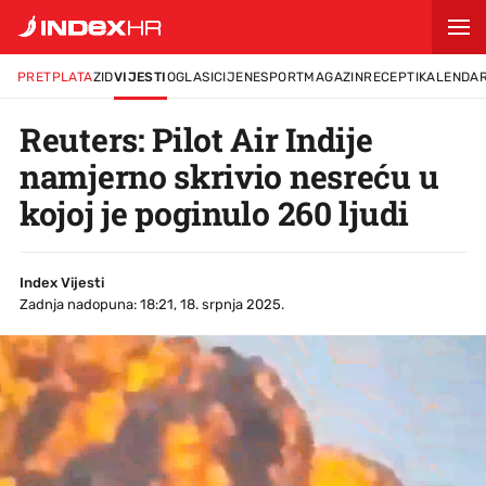
PRETPLATA
ZID
VIJESTI
OGLASI
CIJENE
SPORT
MAGAZIN
RECEPTI
KALENDA
Reuters: Pilot Air Indije
namjerno skrivio nesreću u
kojoj je poginulo 260 ljudi
Index Vijesti
Zadnja nadopuna: 18:21, 18. srpnja 2025.