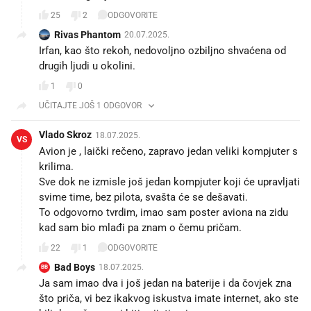
25
2
ODGOVORITE
Rivas Phantom
20.07.2025.
Irfan, kao što rekoh, nedovoljno ozbiljno shvaćena od
drugih ljudi u okolini.
1
0
UČITAJTE JOŠ 1 ODGOVOR
Vlado Skroz
18.07.2025.
VS
Avion je , laički rečeno, zapravo jedan veliki kompjuter s
krilima.
Sve dok ne izmisle još jedan kompjuter koji će upravljati
svime time, bez pilota, svašta će se dešavati.
To odgovorno tvrdim, imao sam poster aviona na zidu
kad sam bio mlađi pa znam o čemu pričam.
22
1
ODGOVORITE
Bad Boys
18.07.2025.
BB
Ja sam imao dva i još jedan na baterije i da čovjek zna
što priča, vi bez ikakvog iskustva imate internet, ako ste