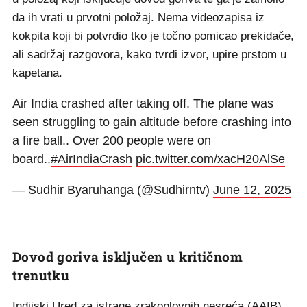
da ih vrati u prvotni položaj. Nema videozapisa iz
kokpita koji bi potvrdio tko je točno pomicao prekidače,
ali sadržaj razgovora, kako tvrdi izvor, upire prstom u
kapetana.
Air India crashed after taking off. The plane was
seen struggling to gain altitude before crashing into
a fire ball.. Over 200 people were on
board..
#AirIndiaCrash
pic.twitter.com/xacH20AlSe
— Sudhir Byaruhanga (@Sudhirntv)
June 12, 2025
Dovod goriva isključen u kritičnom
trenutku
Indijski Ured za istrage zrakoplovnih nesreća (AAIB),