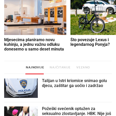
Mjesecima planiramo novu
Što povezuje Lexus i
kuhinju, a jednu važnu odluku
legendarnog Ponyja?
donesemo u samo deset minuta
NAJNOVIJE
NAJČITANIJE
VEZANO
Talijan u Istri kriomice snimao golu
djecu, zaštitar ga uočio i zadržao
Požeški svećenik optužen za
seksualno zlostavljanje. HBK: Nije još