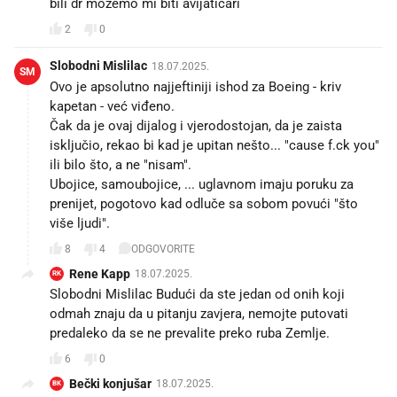
bili dr možemo mi biti avijaticari
2
0
Slobodni Mislilac
18.07.2025.
SM
Ovo je apsolutno najjeftiniji ishod za Boeing - kriv
kapetan - već viđeno.
Čak da je ovaj dijalog i vjerodostojan, da je zaista
isključio, rekao bi kad je upitan nešto... "cause f.ck you"
ili bilo što, a ne "nisam".
Ubojice, samoubojice, ... uglavnom imaju poruku za
prenijet, pogotovo kad odluče sa sobom povući "što
više ljudi".
8
4
ODGOVORITE
Rene Kapp
18.07.2025.
RK
Slobodni Mislilac Budući da ste jedan od onih koji
odmah znaju da u pitanju zavjera, nemojte putovati
predaleko da se ne prevalite preko ruba Zemlje.
6
0
Bečki konjušar
18.07.2025.
BK