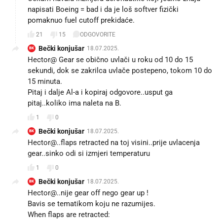
napisati Boeing = bad i da je loš softver fizički
pomaknuo fuel cutoff prekidaće.
21
15
ODGOVORITE
Bečki konjušar
18.07.2025.
BK
Hector@ Gear se obično uvlači u roku od 10 do 15
sekundi, dok se zakrilca uvlače postepeno, tokom 10 do
15 minuta.
Pitaj i dalje Al-a i kopiraj odgovore..usput ga
pitaj..koliko ima naleta na B.
1
0
Bečki konjušar
18.07.2025.
BK
Hector@..flaps retracted na toj visini..prije uvlacenja
gear..sinko odi si izmjeri temperaturu
1
0
Bečki konjušar
18.07.2025.
BK
Hector@..nije gear off nego gear up !
Bavis se tematikom koju ne razumijes.
When flaps are retracted: