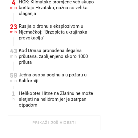
4
HGK: Klimatske promjene već skupo
min
koštaju Hrvatsku, nužna su velika
ulaganja
23
Rusija o dronu s eksplozivom u
min
Njemačkoj: "Brzopleta ukrajinska
provokacija"
43
Kod Drniša pronađena ilegalna
min
pršutana, zaplijenjeno skoro 1000
pršuta
59
Jedna osoba poginula u požaru u
min
Kaliforniji
1
Helikopter Hitne na Zlarinu ne može
h
sletjeti na helidrom jer je zatrpan
otpadom
PRIKAŽI JOŠ VIJESTI