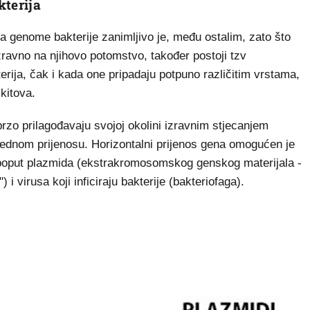
kterija
 na genome bakterije zanimljivo je, među ostalim, zato što
zravno na njihovo potomstvo, također postoji tzv
erija, čak i kada one pripadaju potpuno različitim vrstama,
kitova.
zo prilagođavaju svojoj okolini izravnim stjecanjem
 jednom prijenosu. Horizontalni prijenos gena omogućen je
poput plazmida (ekstrakromosomskog genskog materijala -
i virusa koji inficiraju bakterije (bakteriofaga).