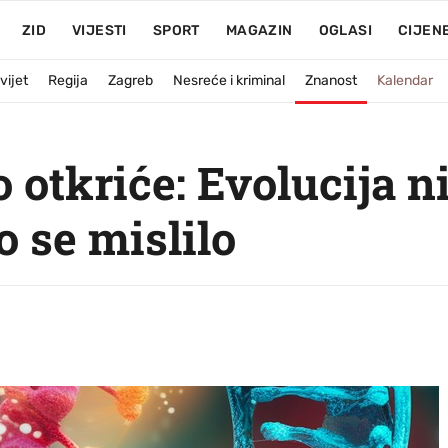
ZID
VIJESTI
SPORT
MAGAZIN
OGLASI
CIJEN
vijet
Regija
Zagreb
Nesreće i kriminal
Znanost
Kalendar
otkriće: Evolucija ni
o se mislilo