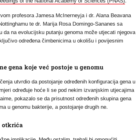
eedings of the National Academy of Sciences (PNAS)
.
stvom profesora Jamesa McInerneyja i dr. Alana Beavana
u Nottinghamu te dr. Marija Rosa Domingo-Sananes sa
su da na evolucijsku putanju genoma može utjecati njegova
sključivo određena čimbenicima u okolišu i povijesnim
ne gena koje već postoje u genomu
čenja utvrdio da postojanje određenih konfiguracija gena u
 mjeri određuje hoće li se pod nekim izvanjskim utjecajima
Naime, pokazalo se da prisutnost određenih skupina gena
a u genomu bakterije, a postojanje drugih ne.
 otkrića
ežne implikacije. Među ostalim, trebali bi omogućiti