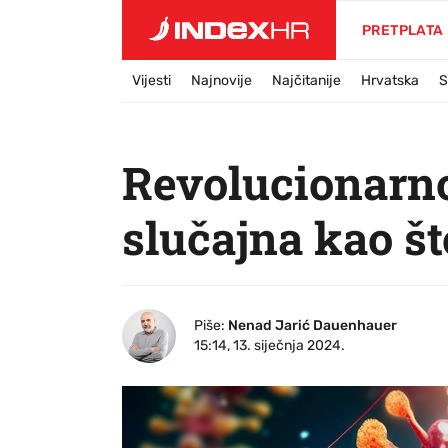
PRETPLATA
Vijesti
Najnovije
Najčitanije
Hrvatska
S
Revolucionarno 
slučajna kao št
Piše:
Nenad Jarić Dauenhauer
15:14, 13. siječnja 2024.