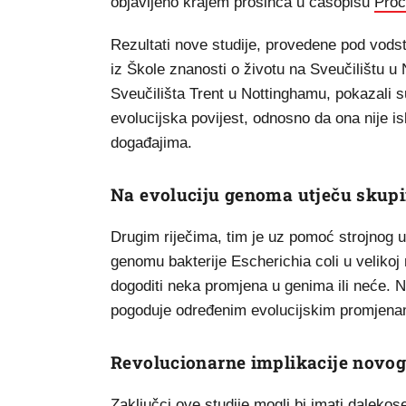
objavljeno krajem prosinca u časopisu
Proc
Rezultati nove studije, provedene pod vod
iz Škole znanosti o životu na Sveučilištu 
Sveučilišta Trent u Nottinghamu, pokazali 
evolucijska povijest, odnosno da ona nije i
događajima.
Na evoluciju genoma utječu skupi
Drugim riječima, tim je uz pomoć strojnog u
genomu bakterije Escherichia coli u velikoj
dogoditi neka promjena u genima ili neće. 
pogoduje određenim evolucijskim promjenam
Revolucionarne implikacije novog
Zaključci ove studije mogli bi imati dalekos