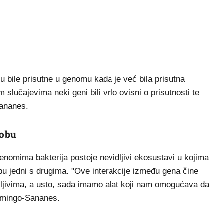
su bile prisutne u genomu kada je već bila prisutna
 slučajevima neki geni bili vrlo ovisni o prisutnosti te
Sananes.
kobu
 genomima bakterija postoje nevidljivi ekosustavi u kojima
obu jedni s drugima. "Ove interakcije između gena čine
dljivima, a usto, sada imamo alat koji nam omogućava da
Domingo-Sananes.