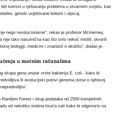
 biti korisni u rješavanju problema u stvarnom svijetu, kao
biotike, genski uvjetovane bolesti i utjecaj
anje nego revolucionarne", rekao je profesor McInerney,
ja nije tako nasumična kao što smo nekoć mislili, otvorili
koj biologiji, medicini i znanosti o okolišu", dodao je.
 učenja u moćnim računalima
g skupa gena unutar vrste bakterija E. coli - kako bi
redvidljiva ili evolucijski putovi genoma ovise o njihovoj
nepredvidljivi.
ao Random Forest i skup podataka od 2500 kompletnih
adu od nekoliko stotina tisuća sati kako bi odgovorio na