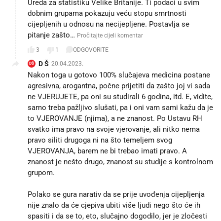
Ureda za statistiku Velike Britanije. Ti podaci u svim
dobnim grupama pokazuju veću stopu smrtnosti
cijepljenih u odnosu na necijepljene. Postavlja se
pitanje zašto…
Pročitajte cijeli komentar
3
1
ODGOVORITE
D Š
20.04.2023.
DŠ
Nakon toga u gotovo 100% slučajeva medicina postane
agresivna, arogantna, počne prijetiti da zašto joj vi sada
ne VJERUJETE, pa oni su studirali 6 godina, itd. E, vidite,
samo treba pažljivo slušati, pa i oni vam sami kažu da je
to VJEROVANJE (njima), a ne znanost. Po Ustavu RH
svatko ima pravo na svoje vjerovanje, ali nitko nema
pravo siliti drugoga ni na što temeljem svog
VJEROVANJA, barem ne bi trebao imati pravo. A
znanost je nešto drugo, znanost su studije s kontrolnom
grupom.
Polako se gura narativ da se prije uvođenja cijepljenja
nije znalo da će cjepiva ubiti više ljudi nego što će ih
spasiti i da se to, eto, slučajno dogodilo, jer je zločesti