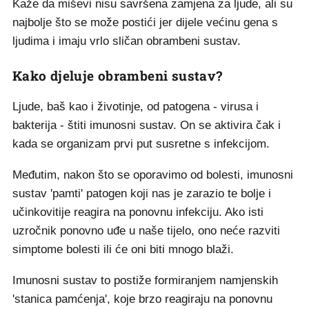
Kaže da miševi nisu savršena zamjena za ljude, ali su
najbolje što se može postići jer dijele većinu gena s
ljudima i imaju vrlo sličan obrambeni sustav.
Kako djeluje obrambeni sustav?
Ljude, baš kao i životinje, od patogena - virusa i
bakterija - štiti imunosni sustav. On se aktivira čak i
kada se organizam prvi put susretne s infekcijom.
Međutim, nakon što se oporavimo od bolesti, imunosni
sustav 'pamti' patogen koji nas je zarazio te bolje i
učinkovitije reagira na ponovnu infekciju. Ako isti
uzročnik ponovno uđe u naše tijelo, ono neće razviti
simptome bolesti ili će oni biti mnogo blaži.
Imunosni sustav to postiže formiranjem namjenskih
'stanica pamćenja', koje brzo reagiraju na ponovnu