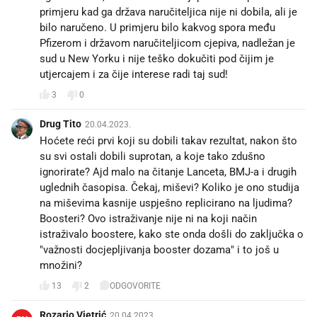
primjeru kad ga država naručiteljica nije ni dobila, ali je
bilo naručeno. U primjeru bilo kakvog spora među
Pfizerom i državom naručiteljicom cjepiva, nadležan je
sud u New Yorku i nije teško dokučiti pod čijim je
utjercajem i za čije interese radi taj sud!
3
0
Drug Tito
20.04.2023.
Hoćete reći prvi koji su dobili takav rezultat, nakon što
su svi ostali dobili suprotan, a koje tako zdušno
ignorirate? Ajd malo na čitanje Lanceta, BMJ-a i drugih
uglednih časopisa. Čekaj, miševi? Koliko je ono studija
na miševima kasnije uspješno replicirano na ljudima?
Boosteri? Ovo istraživanje nije ni na koji način
istraživalo boostere, kako ste onda došli do zaključka o
"važnosti docjepljivanja booster dozama" i to još u
množini?
13
2
ODGOVORITE
Rozario Vjetrić
20.04.2023.