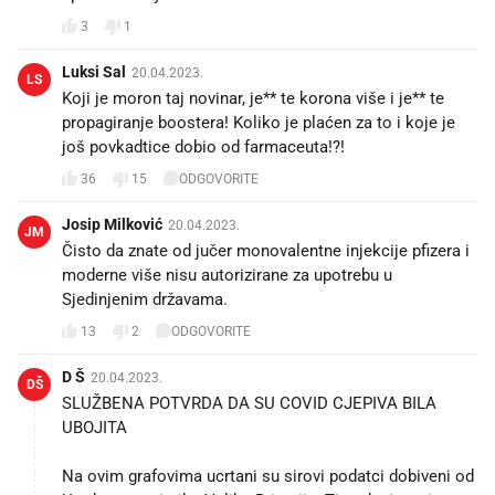
3
1
Luksi Sal
20.04.2023.
LS
Koji je moron taj novinar, je** te korona više i je** te
propagiranje boostera! Koliko je plaćen za to i koje je
još povkadtice dobio od farmaceuta!?!
36
15
ODGOVORITE
Josip Milković
20.04.2023.
JM
Čisto da znate od jučer monovalentne injekcije pfizera i
moderne više nisu autorizirane za upotrebu u
Sjedinjenim državama.
13
2
ODGOVORITE
D Š
20.04.2023.
DŠ
SLUŽBENA POTVRDA DA SU COVID CJEPIVA BILA
UBOJITA
Na ovim grafovima ucrtani su sirovi podatci dobiveni od