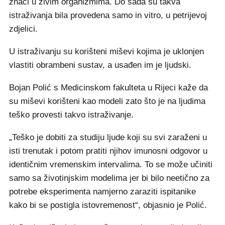
znači u živim organizmima. Do sada su takva
istraživanja bila provedena samo in vitro, u petrijevoj
zdjelici.
U istraživanju su korišteni miševi kojima je uklonjen
vlastiti obrambeni sustav, a usađen im je ljudski.
Bojan Polić s Medicinskom fakulteta u Rijeci kaže da
su miševi korišteni kao modeli zato što je na ljudima
teško provesti takvo istraživanje.
„Teško je dobiti za studiju ljude koji su svi zaraženi u
isti trenutak i potom pratiti njihov imunosni odgovor u
identičnim vremenskim intervalima. To se može učiniti
samo sa životinjskim modelima jer bi bilo neetično za
potrebe eksperimenta namjerno zaraziti ispitanike
kako bi se postigla istovremenost“, objasnio je Polić.