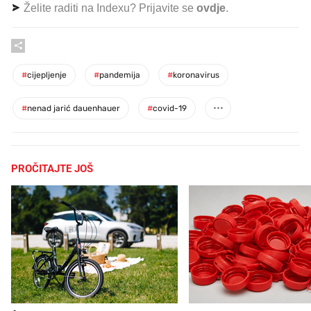
Želite raditi na Indexu? Prijavite se
ovdje
.
#
cijepljenje
#
pandemija
#
koronavirus
#
nenad jarić dauenhauer
#
covid-19
PROČITAJTE JOŠ