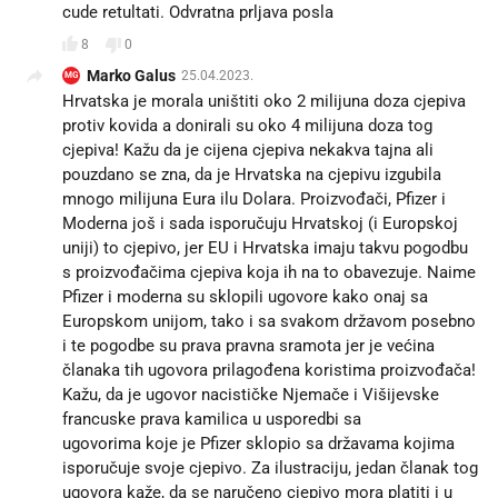
cude retultati. Odvratna prljava posla
8
0
Marko Galus
25.04.2023.
MG
Hrvatska je morala uništiti oko 2 milijuna doza cjepiva
protiv kovida a donirali su oko 4 milijuna doza tog
cjepiva! Kažu da je cijena cjepiva nekakva tajna ali
pouzdano se zna, da je Hrvatska na cjepivu izgubila
mnogo milijuna Eura ilu Dolara. Proizvođači, Pfizer i
Moderna još i sada isporučuju Hrvatskoj (i Europskoj
uniji) to cjepivo, jer EU i Hrvatska imaju takvu pogodbu
s proizvođačima cjepiva koja ih na to obavezuje. Naime
Pfizer i moderna su sklopili ugovore kako onaj sa
Europskom unijom, tako i sa svakom državom posebno
i te pogodbe su prava pravna sramota jer je većina
članaka tih ugovora prilagođena koristima proizvođača!
Kažu, da je ugovor nacističke Njemače i Višijevske
francuske prava kamilica u usporedbi sa
ugovorima koje je Pfizer sklopio sa državama kojima
isporučuje svoje cjepivo. Za ilustraciju, jedan članak tog
ugovora kaže, da se naručeno cjepivo mora platiti i u