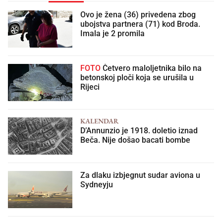
Ovo je žena (36) privedena zbog
ubojstva partnera (71) kod Broda.
Imala je 2 promila
FOTO
Četvero maloljetnika bilo na
betonskoj ploči koja se urušila u
Rijeci
KALENDAR
D’Annunzio je 1918. doletio iznad
Beča. Nije došao bacati bombe
Za dlaku izbjegnut sudar aviona u
Sydneyju