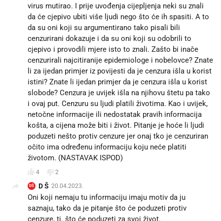
virus mutirao. I prije uvođenja cijepljenja neki su znali
da će cjepivo ubiti više ljudi nego što će ih spasiti. A to
da su oni koji su argumentirano tako pisali bili
cenzurirani dokazuje i da su oni koji su odobrili to
cjepivo i provodili mjere isto to znali. Zašto bi inače
cenzurirali najcitiranije epidemiologe i nobelovce? Znate
li za ijedan primjer iz povijesti da je cenzura išla u korist
istini? Znate li ijedan primjer da je cenzura išla u korist
slobode? Cenzura je uvijek išla na njihovu štetu pa tako
i ovaj put. Cenzuru su ljudi platili životima. Kao i uvijek,
netočne informacije ili nedostatak pravih informacija
košta, a cijena može biti i život. Pitanje je hoće li ljudi
poduzeti nešto protiv cenzure jer onaj tko je cenzuriran
očito ima određenu informaciju koju neće platiti
životom. (NASTAVAK ISPOD)
4
2
D Š
20.04.2023.
DŠ
Oni koji nemaju tu informaciju imaju motiv da ju
saznaju, tako da je pitanje što će poduzeti protiv
cenzure, tj. što će poduzeti za svoj život.