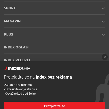
SPORT
MAGAZIN
PLUS
INDEX OGLASI
INDEX RECEPTI
INFO
Pretplatite se na
Index bez reklama
Čitanje bez reklama
Oglašavanje
Zaposli se na Indexu
Kontakt
Impressum
Uvjeti
Brže učitavanje stranica
korištenja
Postavke kolačića
Otkažite kad god želite
Pretplatite se