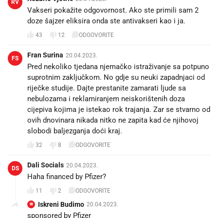
RV
Vakseri pokažite odgovornost. Ako ste primili sam 2
doze šajzer eliksira onda ste antivakseri kao i ja.
43
12
ODGOVORITE
Fran Surina
20.04.2023.
FS
Pred nekoliko tjedana njemačko istraživanje sa potpuno
suprotnim zaključkom. No gdje su neuki zapadnjaci od
riječke studije. Dajte prestanite zamarati ljude sa
nebulozama i reklamiranjem neiskorištenih doza
cijepiva kojima je istekao rok trajanja. Zar se stvarno od
ovih dnovinara nikada nitko ne zapita kad će njihovoj
slobodi baljezganja doći kraj.
32
8
ODGOVORITE
Dali Socials
20.04.2023.
DS
Haha financed by Pfizer? 😄
11
2
ODGOVORITE
Iskreni Budimo
20.04.2023.
IB
sponsored by Pfizer