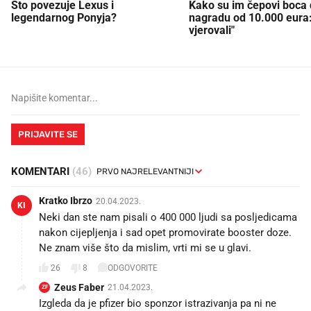
Što povezuje Lexus i
Kako su im čepovi boca d
legendarnog Ponyja?
nagradu od 10.000 eura
vjerovali"
PRIJAVITE SE
KOMENTARI
(46)
Kratko Ibrzo
20.04.2023.
KI
Neki dan ste nam pisali o 400 000 ljudi sa posljedicama
nakon cijepljenja i sad opet promovirate booster doze.
Ne znam više što da mislim, vrti mi se u glavi.
26
8
ODGOVORITE
Zeus Faber
21.04.2023.
ZF
Izgleda da je pfizer bio sponzor istrazivanja pa ni ne