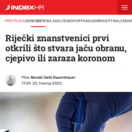
PRETPLATA
ZID
VIJESTI
OGLASI
CIJENE
SPORT
MAGAZIN
RECEPTI
KALENDA
Riječki znanstvenici prvi
otkrili što stvara jaču obranu,
cjepivo ili zaraza koronom
Piše:
Nenad Jarić Dauenhauer
17:59, 20. travnja 2023.