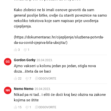
Kako zlobnici ne bi imali osnove govoriti da sam
general poslije bitke, ovdje ću staviti poveznice na samo
nekoliko tekstova koje sam napisao prije uvođenja
cijepljenja.
(https://dokumentarac.hr/cijepljenje/sluzbena-potvrda-
da-su-covid-cjepiva-bila-ubojita/)
3
1
Gordon Gorky
20.04.2023.
GG
Ajmo vakseri u kolonu jedan po jedan, stigla nova
doza...šteta da se baci
22
7
ODGOVORITE
Nemo Nemo
20.04.2023.
NN
Nikad pa ni tad.. i eliti će doći kraj bez obzira na zakone
kojima se štite
15
1
ODGOVORITE