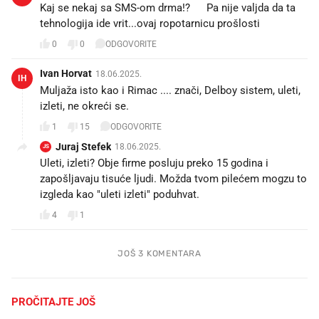
Kaj se nekaj sa SMS-om drma!?🤨 Pa nije valjda da ta
tehnologija ide vrit...ovaj ropotarnicu prošlosti😁
0
0
ODGOVORITE
Ivan Horvat
18.06.2025.
IH
Muljaža isto kao i Rimac .... znači, Delboy sistem, uleti,
izleti, ne okreći se.
1
15
ODGOVORITE
Juraj Stefek
18.06.2025.
JS
Uleti, izleti? Obje firme posluju preko 15 godina i
zapošljavaju tisuće ljudi. Možda tvom pilećem mogzu to
izgleda kao "uleti izleti" poduhvat.
4
1
JOŠ 3 KOMENTARA
PROČITAJTE JOŠ