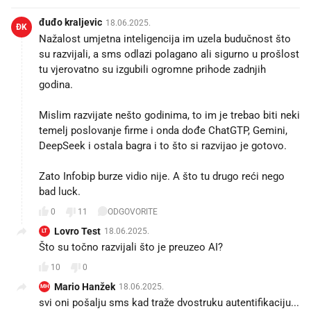
đuđo kraljevic
18.06.2025.
ĐK
Nažalost umjetna inteligencija im uzela budučnost što
su razvijali, a sms odlazi polagano ali sigurno u prošlost
tu vjerovatno su izgubili ogromne prihode zadnjih
godina.
Mislim razvijate nešto godinima, to im je trebao biti neki
temelj poslovanje firme i onda dođe ChatGTP, Gemini,
DeepSeek i ostala bagra i to što si razvijao je gotovo.
Zato Infobip burze vidio nije. A što tu drugo reći nego
bad luck.
0
11
ODGOVORITE
Lovro Test
18.06.2025.
LT
Što su točno razvijali što je preuzeo AI?
10
0
Mario Hanžek
18.06.2025.
MH
svi oni pošalju sms kad traže dvostruku autentifikaciju...