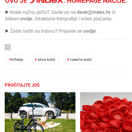
Imate važnu priču? Javite se na
desk@index.hr
ili
klikom
ovdje
. Atraktivne fotografije i videe plaćamo.
Želite raditi na Indexu? Prijavite se
ovdje
.
#
infobip
#
silvio kutić
#
roberto kutić
PROČITAJTE JOŠ