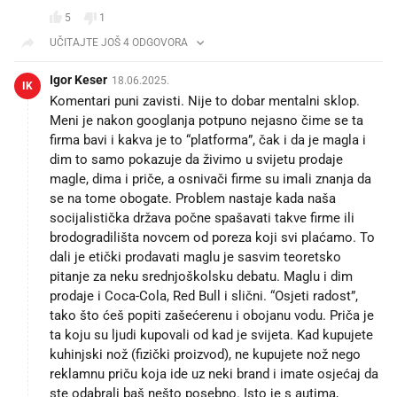
5
1
UČITAJTE JOŠ 4 ODGOVORA
Igor Keser
18.06.2025.
IK
Komentari puni zavisti. Nije to dobar mentalni sklop.
Meni je nakon googlanja potpuno nejasno čime se ta
firma bavi i kakva je to “platforma”, čak i da je magla i
dim to samo pokazuje da živimo u svijetu prodaje
magle, dima i priče, a osnivači firme su imali znanja da
se na tome obogate. Problem nastaje kada naša
socijalistička država počne spašavati takve firme ili
brodogradilišta novcem od poreza koji svi plaćamo. To
dali je etički prodavati maglu je sasvim teoretsko
pitanje za neku srednjoškolsku debatu. Maglu i dim
prodaje i Coca-Cola, Red Bull i slični. “Osjeti radost”,
tako što ćeš popiti zašećerenu i obojanu vodu. Priča je
ta koju su ljudi kupovali od kad je svijeta. Kad kupujete
kuhinjski nož (fizički proizvod), ne kupujete nož nego
reklamnu priču koja ide uz neki brand i imate osjećaj da
ste odabrali baš nešto posebno. Isto je s autima,