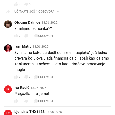
4
0
UČITAJTE JOŠ 4 ODGOVORA
Ofucani Dalmos
18.06.2025.
7 milijardi korisnika??
2
1
ODGOVORITE
Ivan Matić
18.06.2025.
Svi znamo kako su došli do firme i "uspjeha" još jedna
prevara koju ova vlada financira da bi ispali kao da smo
konkurentni u nečemu. Isto kao i rimčevo prodavanje
magle
2
2
ODGOVORITE
Iva Radić
18.06.2025.
IR
Pregazilo ih vrijeme!
0
0
ODGOVORITE
Ljencina THX1138
18.06.2025.
LT