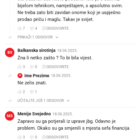
bijelom tehnikom, namještajem, s apsolutno svim.
Ne treba zato biti zavidan onome koji je uspješno
prodao priču i maglu. Takav je svijet.
7
4
ODGOVORITE
PRIKAŽI 1 ODGOVOR
Balkanska sirotinja
18.06.2025.
BS
Zna li netko zašto ? To bi bila vijest.
3
0
ODGOVORITE
Ime Prezime
18.06.2025.
IP
Ne zelis znati.
2
1
UČITAJTE JOŠ 1 ODGOVOR
Menije Svejedno
18.06.2025.
MS
Zapravo su ga potjerali iz uprave jbg. Odavno je
problem. Okako su ga smjenili s mjesta sefa financija
3
0
ODGOVORITE