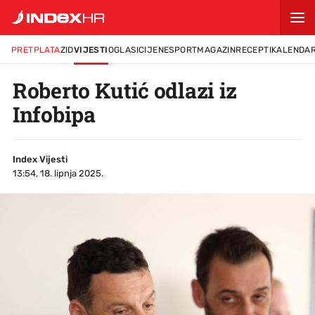
PRETPLATA
ZID
VIJESTI
OGLASI
CIJENE
SPORT
MAGAZIN
RECEPTI
KALENDA
Roberto Kutić odlazi iz
Infobipa
Index Vijesti
13:54, 18. lipnja 2025.