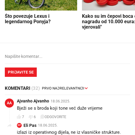
Što povezuje Lexus i
Kako su im čepovi boca d
legendarnog Ponyja?
nagradu od 10.000 eura
vjerovali"
PRIJAVITE SE
KOMENTARI
(32)
Ajvanho Ajvanho
18.06.2025.
AA
Bježi se s broda koji tone već duže vrijeme
7
6
ODGOVORITE
Eli Pas
18.06.2025.
EP
izlazi iz operativnog dijela, ne iz vlasničke strukture.