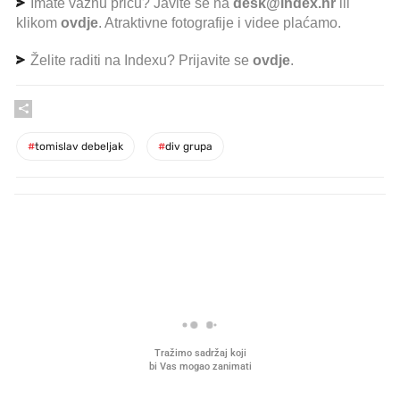
Imate važnu priču? Javite se na
desk@index.hr
ili
klikom
ovdje
. Atraktivne fotografije i videe plaćamo.
Želite raditi na Indexu? Prijavite se
ovdje
.
#
tomislav debeljak
#
div grupa
PROČITAJTE JOŠ