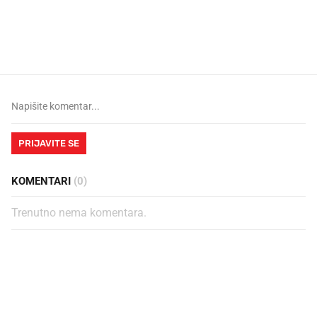
Mjesecima planiramo novu
Što povezuje Lexus i
kuhinju, a jednu važnu odluku
legendarnog Ponyja?
donesemo u samo deset minuta
PRIJAVITE SE
KOMENTARI
(0)
Trenutno nema komentara.
PROČITAJTE JOŠ