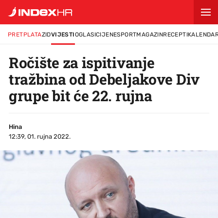
PRETPLATA
ZID
VIJESTI
OGLASI
CIJENE
SPORT
MAGAZIN
RECEPTI
KALENDA
Ročište za ispitivanje
tražbina od Debeljakove Div
grupe bit će 22. rujna
Hina
12:39, 01. rujna 2022.