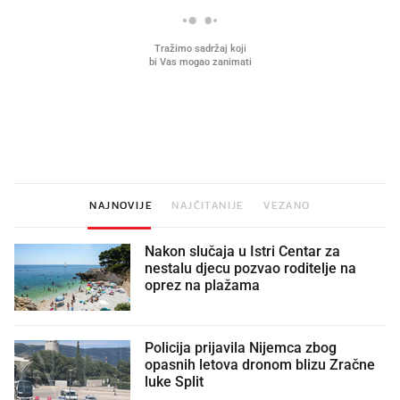
Mjesecima planiramo novu
Što povezuje Lexus i
kuhinju, a jednu važnu odluku
legendarnog Ponyja?
donesemo u samo deset minuta
NAJNOVIJE
NAJČITANIJE
VEZANO
Nakon slučaja u Istri Centar za
nestalu djecu pozvao roditelje na
oprez na plažama
Policija prijavila Nijemca zbog
opasnih letova dronom blizu Zračne
luke Split