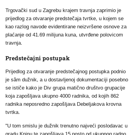
Trgovački sud u Zagrebu krajem travnja zaprimio je
prijedlog za otvaranje predstečaja tvrtke, u kojem se
kao razlog navode evidentirane neizvršene osnove za
plaćanje od 41.69 milijuna kuna, utvrđene polovicom
travnja.
Predstečajni postupak
Prijedlog za otvaranje predstečajnog postupka podnio
je sâm dužnik, a u dostavljenoj dokumentaciji posebno
se ističe kako je Div grupa matično društvo grupacije
koja zapošljava ukupno 4000 radnika, od kojih 862
radnika neposredno zapošljava Debeljakova krovna
tvrtka.
"U tom smislu je dužnik trenutno najveći poslodavac u
gradu Kninu te zapošljava 15 posto od ukupnog radno