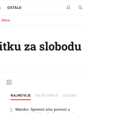
E
OSTALO
Afere
itku za slobodu
NAJNOVIJE
NAJČITANIJE
VEZANO
2
Maroko: Spremni smo pomoći u