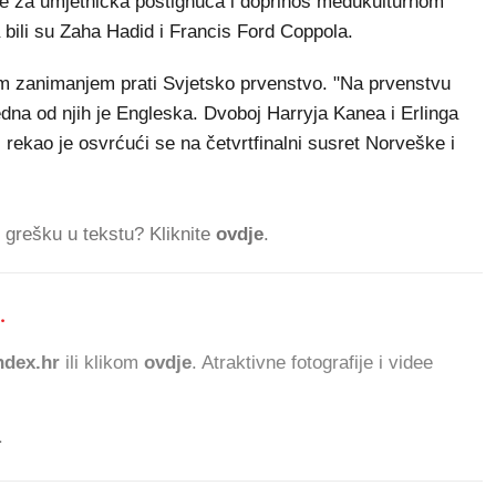
uje za umjetnička postignuća i doprinos međukulturnom
bili su Zaha Hadid i Francis Ford Coppola.
ikim zanimanjem prati Svjetsko prvenstvo. "Na prvenstvu
jedna od njih je Engleska. Dvoboj Harryja Kanea i Erlinga
 rekao je osvrćući se na četvrtfinalni susret Norveške i
ti grešku u tekstu? Kliknite
ovdje
.
.
84.728 ČITATELJA DAN
dex.hr
ili klikom
ovdje
. Atraktivne fotografije i videe
.