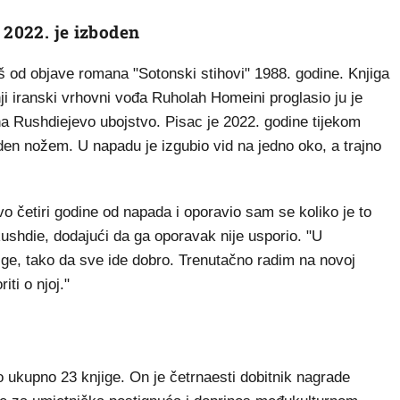
 2022. je izboden
 od objave romana "Sotonski stihovi" 1988. godine. Knjiga
i iranski vrhovni vođa Ruholah Homeini proglasio ju je
a Rushdiejevo ubojstvo. Pisac je 2022. godine tijekom
en nožem. U napadu je izgubio vid na jedno oko, a trajno
 četiri godine od napada i oporavio sam se koliko je to
Rushdie, dodajući da ga oporavak nije usporio. "U
jige, tako da sve ide dobro. Trenutačno radim na novoj
iti o njoj."
 ukupno 23 knjige. On je četrnaesti dobitnik nagrade