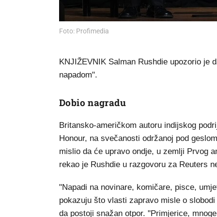
Foto: Profimedia
KNJIŽEVNIK Salman Rushdie upozorio je da 
napadom".
Dobio nagradu
Britansko-američkom autoru indijskog podri
Honour, na svečanosti održanoj pod geslom 
mislio da će upravo ondje, u zemlji Prvog a
rekao je Rushdie u razgovoru za Reuters ne
"Napadi na novinare, komičare, pisce, umjet
pokazuju što vlasti zapravo misle o slobodi 
da postoji snažan otpor. "Primjerice, mnoge 