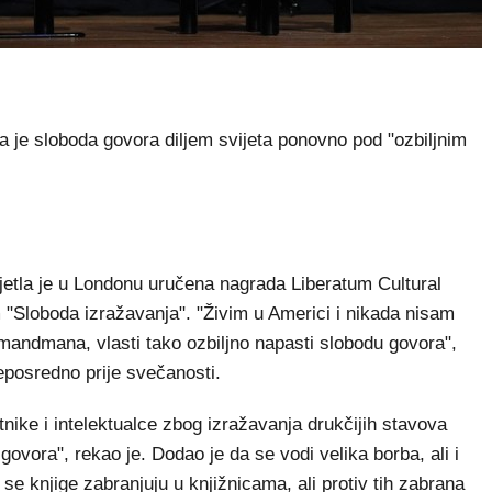
je sloboda govora diljem svijeta ponovno pod "ozbiljnim
jetla je u Londonu uručena nagrada Liberatum Cultural
"Sloboda izražavanja". "Živim u Americi i nikada nisam
mandmana, vlasti tako ozbiljno napasti slobodu govora",
posredno prije svečanosti.
nike i intelektualce zbog izražavanja drukčijih stavova
govora", rekao je. Dodao je da se vodi velika borba, ali i
se knjige zabranjuju u knjižnicama, ali protiv tih zabrana