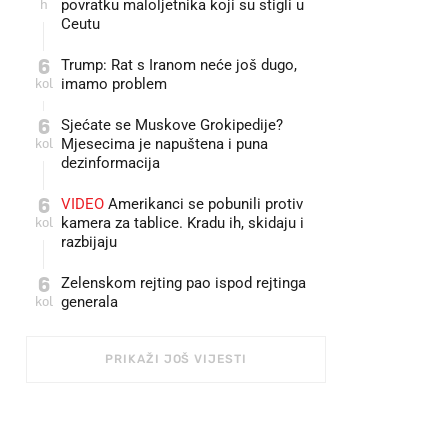
h
povratku maloljetnika koji su stigli u
Ceutu
6
Trump: Rat s Iranom neće još dugo,
kol
imamo problem
6
Sjećate se Muskove Grokipedije?
kol
Mjesecima je napuštena i puna
dezinformacija
6
VIDEO
Amerikanci se pobunili protiv
kol
kamera za tablice. Kradu ih, skidaju i
razbijaju
6
Zelenskom rejting pao ispod rejtinga
kol
generala
PRIKAŽI JOŠ VIJESTI