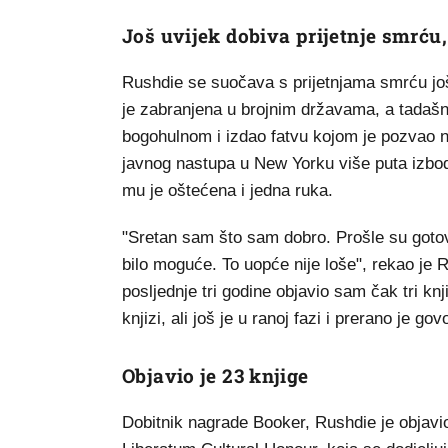
Još uvijek dobiva prijetnje smrću,
Rushdie se suočava s prijetnjama smrću još
je zabranjena u brojnim državama, a tadašnj
bogohulnom i izdao fatvu kojom je pozvao n
javnog nastupa u New Yorku više puta izbod
mu je oštećena i jedna ruka.
"Sretan sam što sam dobro. Prošle su gotovo
bilo moguće. To uopće nije loše", rekao je 
posljednje tri godine objavio sam čak tri kn
knjizi, ali još je u ranoj fazi i prerano je govor
Objavio je 23 knjige
Dobitnik nagrade Booker, Rushdie je objavio