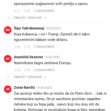
sporazumne suglasnosti svih zemlja u sporu.
1
0
ODGOVORITE
PRIKAŽI 1 ODGOVOR
Šipu Tuki Munemaj
14.05.2025.
ŠM
Koja kukavica, i on i Trump. Zamisli da ti takvi
egocentrični babuni vode državu.
6
3
ODGOVORITE
Anemični Dezerter
14.05.2025.
AD
Našmrkana bagra uništava Europu.
3
6
ODGOVORITE
PRIKAŽI 1 ODGOVOR
Zoran Barišić
14.05.2025.
ZB
Zar postoji netko tko je mislio da će Putin doći.....čak ni
ministarska razina. On je savršeno pročitao zapadne
čelnike koji su hrpa jada...naivci koji mu nisu niti do
koljena. Potrovao je novičokom koga je htio, presjekao