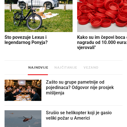
Što povezuje Lexus i
Kako su im čepovi boca d
legendarnog Ponyja?
nagradu od 10.000 eura
vjerovali"
NAJNOVIJE
NAJČITANIJE
VEZANO
Zašto su grupe pametnije od
pojedinaca? Odgovor nije prosjek
mišljenja
Srušio se helikopter koji je gasio
veliki požar u Americi