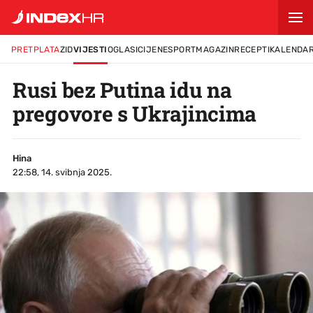
PRETPLATA
ZID
VIJESTI
OGLASI
CIJENE
SPORT
MAGAZIN
RECEPTI
KALENDA
Rusi bez Putina idu na
pregovore s Ukrajincima
Hina
22:58, 14. svibnja 2025.