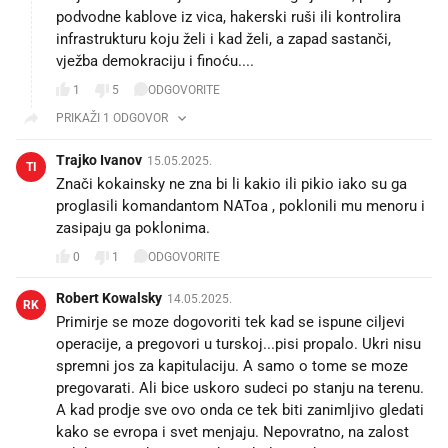
podvodne kablove iz vica, hakerski ruši ili kontrolira
infrastrukturu koju želi i kad želi, a zapad sastanči,
vježba demokraciju i finoću....
1
5
ODGOVORITE
PRIKAŽI 1 ODGOVOR
Trajko Ivanov
15.05.2025.
TI
Znači kokainsky ne zna bi li kakio ili pikio iako su ga
proglasili komandantom NAToa , poklonili mu menoru i
zasipaju ga poklonima.
0
1
ODGOVORITE
Robert Kowalsky
14.05.2025.
RK
Primirje se moze dogovoriti tek kad se ispune ciljevi
operacije, a pregovori u turskoj...pisi propalo. Ukri nisu
spremni jos za kapitulaciju. A samo o tome se moze
pregovarati. Ali bice uskoro sudeci po stanju na terenu.
A kad prodje sve ovo onda ce tek biti zanimljivo gledati
kako se evropa i svet menjaju. Nepovratno, na zalost