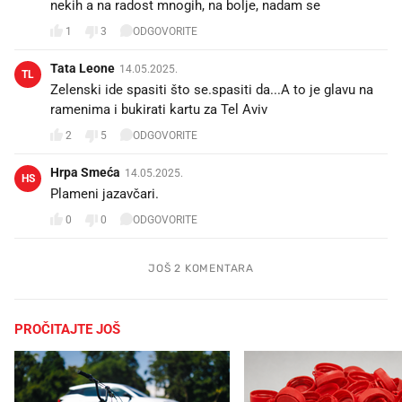
nekih a na radost mnogih, na bolje, nadam se
1
3
ODGOVORITE
Tata Leone
14.05.2025.
TL
Zelenski ide spasiti što se.spasiti da...A to je glavu na
ramenima i bukirati kartu za Tel Aviv
2
5
ODGOVORITE
Hrpa Smeća
14.05.2025.
HS
Plameni jazavčari.
0
0
ODGOVORITE
JOŠ 2 KOMENTARA
PROČITAJTE JOŠ