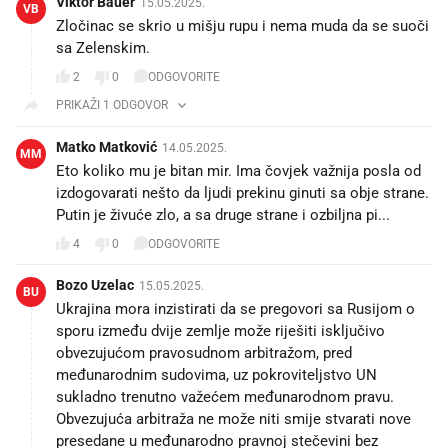
Viktor Bauer
15.05.2025.
VB
Zločinac se skrio u mišju rupu i nema muda da se suoči
sa Zelenskim.
2
0
ODGOVORITE
PRIKAŽI 1 ODGOVOR
Matko Matković
14.05.2025.
MM
Eto koliko mu je bitan mir. Ima čovjek važnija posla od
izdogovarati nešto da ljudi prekinu ginuti sa obje strane.
Putin je živuće zlo, a sa druge strane i ozbiljna pi...
4
0
ODGOVORITE
Bozo Uzelac
15.05.2025.
BU
Ukrajina mora inzistirati da se pregovori sa Rusijom o
sporu između dvije zemlje može riješiti isključivo
obvezujućom pravosudnom arbitražom, pred
međunarodnim sudovima, uz pokroviteljstvo UN
sukladno trenutno važećem međunarodnom pravu.
Obvezujuća arbitraža ne može niti smije stvarati nove
presedane u međunarodno pravnoj stečevini bez