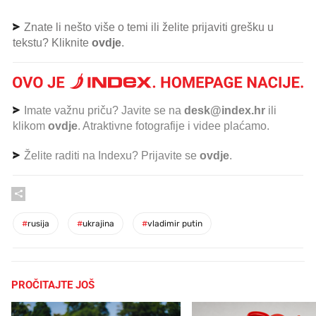
Znate li nešto više o temi ili želite prijaviti grešku u
tekstu? Kliknite
ovdje
.
Imate važnu priču? Javite se na
desk@index.hr
ili
klikom
ovdje
. Atraktivne fotografije i videe plaćamo.
Želite raditi na Indexu? Prijavite se
ovdje
.
#
rusija
#
ukrajina
#
vladimir putin
PROČITAJTE JOŠ