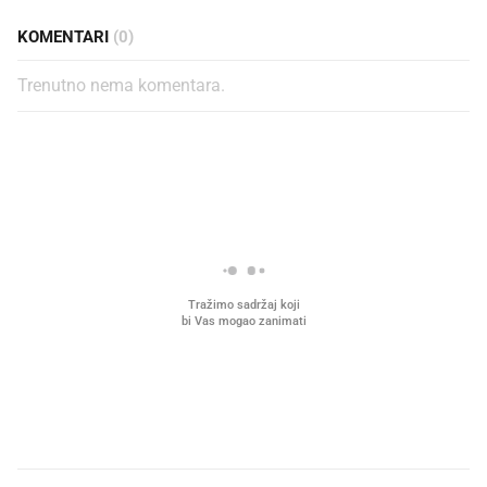
KOMENTARI
(0)
Trenutno nema komentara.
PROČITAJTE JOŠ
Što povezuje Lexus i
Kako su im čepovi boca d
legendarnog Ponyja?
nagradu od 10.000 eura
vjerovali"