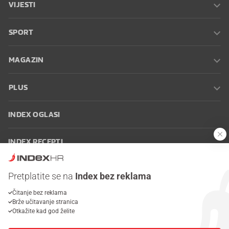
VIJESTI
SPORT
MAGAZIN
PLUS
INDEX OGLASI
INDEX RECEPTI
INFO
Pretplatite se na
Index bez reklama
Čitanje bez reklama
Oglašavanje
Zaposli se na Indexu
Kontakt
Impressum
Uvjeti
Brže učitavanje stranica
korištenja
Postavke kolačića
Otkažite kad god želite