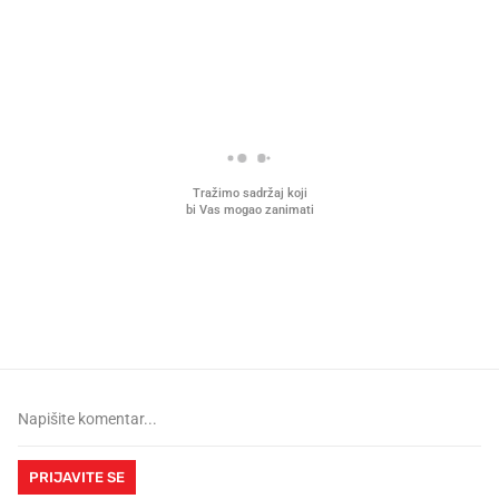
PROČITAJTE JOŠ
Što povezuje Lexus i
Kako su im čepovi boca d
legendarnog Ponyja?
nagradu od 10.000 eura
vjerovali"
PRIJAVITE SE