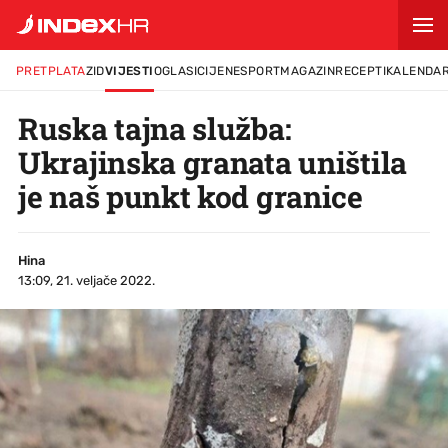
PRETPLATA
ZID
VIJESTI
OGLASI
CIJENE
SPORT
MAGAZIN
RECEPTI
KALENDA
Ruska tajna služba:
Ukrajinska granata uništila
je naš punkt kod granice
Hina
13:09, 21. veljače 2022.