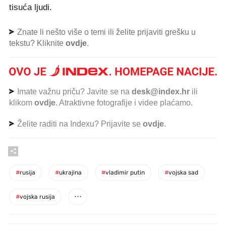
tisuća ljudi.
Znate li nešto više o temi ili želite prijaviti grešku u
tekstu? Kliknite
ovdje
.
Imate važnu priču? Javite se na
desk@index.hr
ili
klikom
ovdje
. Atraktivne fotografije i videe plaćamo.
Želite raditi na Indexu? Prijavite se
ovdje
.
#
rusija
#
ukrajina
#
vladimir putin
#
vojska sad
#
vojska rusija