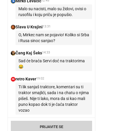
Mirko Levačić
12:45
Malo su nacisti, malo su židovi, ovisi o
rusofilu i koju priču je popušio.
Slava U Krajini
13:31
O, Mirkec nam se pojavio! Koliko si Srba
i Rusa sinoc sanjao?
Čang Kaj Šeks
14:33
Sad će braća Servi doć na traktorima
😂
retro Kaver
19:02
RK
Ti lik sanjaš traktore, komentari su ti
traktor smajlići, sada i na chatu o njima
pišeš. Nije ti lako, mora da si kao mali
puno kopao dok ti je ćaća traktor
vozao
PRIJAVITE SE
NOVE PORUKE