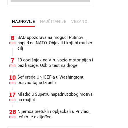
NAJNOVIJE
NAJČITANIJE
VEZANO
6
SAD upozorava na mogući Putinov
min
napad na NATO. Objavili i koji bi mu bio
cilj
7
19-godišnjak na Viru vozio motor pijan i
min
bez kacige. Odbio test na droge
10
Šef ureda UNICEF-a u Washingtonu
min
odavao tajne Izraelu
17
Mladić u Supetru napadnut zbog motiva
min
na majici
26
Nijemca pretukli i opljačkali u Privlaci,
min
teško je ozlijeđen