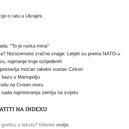
je o ratu u Ukrajini.
ada: "To je ruska mina"
ra? Nizozemske zračne snage: Letjeli su prema NATO-u
su, najmanje troje ozlijeđenih
postavlja moćan raketni sustav Cirkon
nu bazu u Mariupolju
brodu na Crnom moru
e sada najminiranija zemlja na svijetu
ATITI NA INDEXU
ti grešku u tekstu? Kliknite
ovdje
.