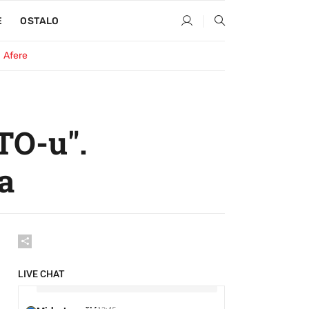
Ratko Bezinović
07:03
RB
E
OSTALO
ne pada mi na pamet da se dopisujem
s tobom na Index chatu.. popij kavu i
marš na posao!
Afere
Otkud Znam
07:04
OZ
Mješalica je puna ovi su spori, a pivo
nije hladno.
TO-u".
Ratko Bezinović
07:06
RB
toplo pivo... imas dozvolu za tipkanje!!
a
O_o
name surename
08:50
NS
smrt ukronacistima
Ergo sum
09:26
Sad kad si to napisao, bit ćeš glavna
LIVE CHAT
faca kad kreneš u 4. osnovne.