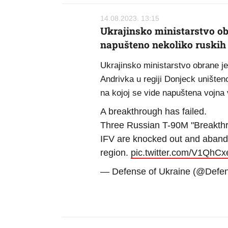
14.08.2023. 13:15
Ukrajinsko ministarstvo ob
napušteno nekoliko ruskih 
Ukrajinsko ministarstvo obrane je
Andrivka u regiji Donjeck uništen
na kojoj se vide napuštena vojna 
A breakthrough has failed.
Three Russian T-90M "Breakthro
IFV are knocked out and abando
region.
pic.twitter.com/V1QhC
— Defense of Ukraine (@Defe