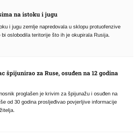
esima na istoku i jugu
oku i jugu zemlje napredovala u sklopu protuofenzive
i oslobodila teritorije što ih je okupirala Rusija.
ac špijunirao za Ruse, osuđen na 12 godina
žnosnik proglašen je krivim za špijunažu i osuđen na
iše od 30 godina prosljeđivao povjerljive informacije
itelja.