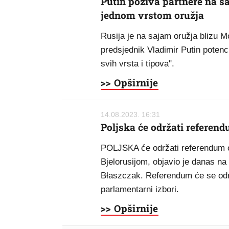
Putin poziva partnere na s
jednom vrstom oružja
Rusija je na sajam oružja blizu Mo
predsjednik Vladimir Putin potenc
svih vrsta i tipova".
>> Opširnije
14.08.2023. 16:31
Poljska će održati referend
POLJSKA će održati referendum o 
Bjelorusijom, objavio je danas n
Błaszczak. Referendum će se održa
parlamentarni izbori.
>> Opširnije