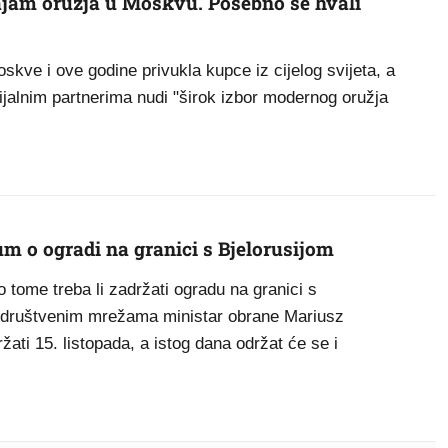
ajam oružja u Moskvu. Posebno se hvali
skve i ove godine privukla kupce iz cijelog svijeta, a
ijalnim partnerima nudi "širok izbor modernog oružja
um o ogradi na granici s Bjelorusijom
tome treba li zadržati ogradu na granici s
a društvenim mrežama ministar obrane Mariusz
ti 15. listopada, a istog dana održat će se i