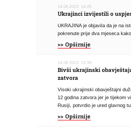
14.08.2023. 16:25
Ukrajinci izvijestili o uspj
UKRAJINA je objavila da je na ist
pokrenute prije dva mjeseca kako b
>> Opširnije
14.08.2023. 13:39
Bivši ukrajinski obavještaj
zatvora
Visoki ukrajinski obavještajni du
12 godina zatvora jer je tijekom v
Rusiji, potvrdio je ured glavnog tuž
>> Opširnije