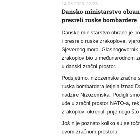
14.08.2023. 13:23
Dansko ministarstvo obrane
presreli ruske bombardere
Dansko ministarstvo obrane je potv
i presrelo ruske zrakoplove, vjero
Sjevernog mora. Glasnogovornik 
zrakoplov bio u međunarodnom zra
u danski zračni prostor.
Podsjetimo, nizozemske zračne s
ruska bombardera letjela iznad 
nadzire Nizozemska. Podigli smo 
uđe u zračni prostor NATO-a, rek
zrakoplovi okrenuli prije nego št
Još nije poznato koliko su se točn
ovom zračnom prostoru.