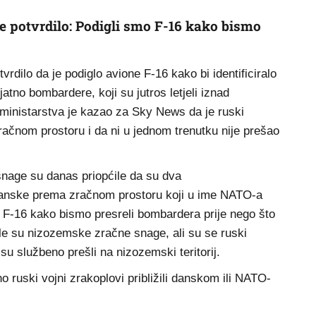
 potvrdilo: Podigli smo F-16 kako bismo
rdilo da je podiglo avione F-16 kako bi identificiralo
jatno bombardere, koji su jutros letjeli iznad
ministarstva je kazao za Sky News da je ruski
čnom prostoru i da ni u jednom trenutku nije prešao
nage su danas priopćile da su dva
Danske prema zračnom prostoru koji u ime NATO-a
F-16 kako bismo presreli bombardera prije nego što
le su nizozemske zračne snage, ali su se ruski
o su službeno prešli na nizozemski teritorij.
o ruski vojni zrakoplovi približili danskom ili NATO-