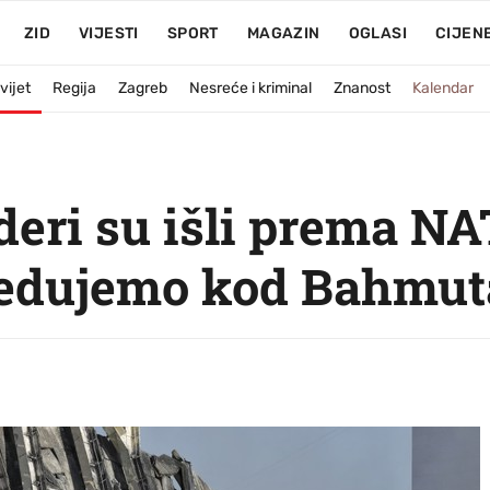
ZID
VIJESTI
SPORT
MAGAZIN
OGLASI
CIJEN
vijet
Regija
Zagreb
Nesreće i kriminal
Znanost
Kalendar
eri su išli prema NA
redujemo kod Bahmut