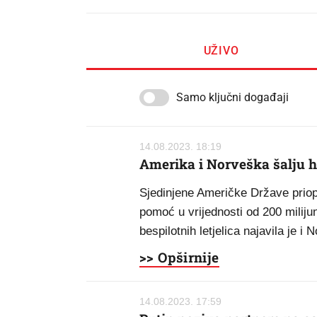
UŽIVO
Samo ključni događaji
14.08.2023. 18:19
Amerika i Norveška šalju hr
Sjedinjene Američke Države priop
pomoć u vrijednosti od 200 miliju
bespilotnih letjelica najavila je i 
>> Opširnije
14.08.2023. 17:59