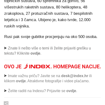
topničkih sustava, 60 spremnika za gorivo, 56
višestrukih raketnih sustava, 80 helikoptera, 48
zrakoplova, 27 protuzračnih sustava, 7 bespilotnih
letjelica i 3 čamca. Ubijeno je, kako tvrde, 12.000
ruskih vojnika.
Rusi pak svoje gubitke procjenjuju na oko 500 osoba.
Znate li nešto više o temi ili želite prijaviti grešku u
tekstu? Kliknite
ovdje
.
Imate važnu priču? Javite se na
desk@index.hr
ili
klikom
ovdje
. Atraktivne fotografije i videe plaćamo.
Želite raditi na Indexu? Prijavite se
ovdje
.