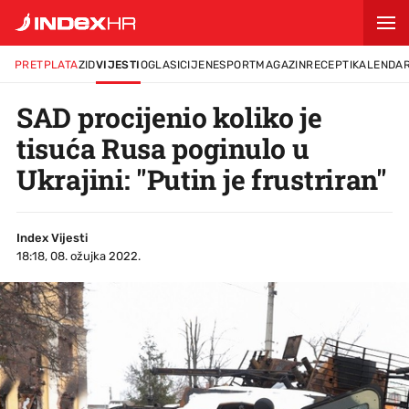
PRETPLATA
ZID
VIJESTI
OGLASI
CIJENE
SPORT
MAGAZIN
RECEPTI
KALENDA
SAD procijenio koliko je
tisuća Rusa poginulo u
Ukrajini: "Putin je frustriran"
Index Vijesti
18:18, 08. ožujka 2022.