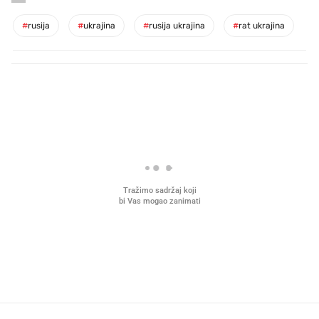
#
rusija
#
ukrajina
#
rusija ukrajina
#
rat ukrajina
PROČITAJTE JOŠ
Što povezuje Lexus i
Kako su im čepovi boca d
legendarnog Ponyja?
nagradu od 10.000 eura
vjerovali"