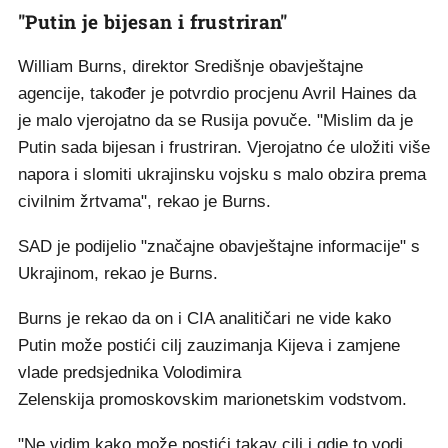
"Putin je bijesan i frustriran"
William Burns, direktor Središnje obavještajne
agencije, također je potvrdio procjenu Avril Haines da
je malo vjerojatno da se Rusija povuče. "Mislim da je
Putin sada bijesan i frustriran. Vjerojatno će uložiti više
napora i slomiti ukrajinsku vojsku s malo obzira prema
civilnim žrtvama", rekao je Burns.
SAD je podijelio "značajne obavještajne informacije" s
Ukrajinom, rekao je Burns.
Burns je rekao da on i CIA analitičari ne vide kako
Putin može postići cilj zauzimanja Kijeva i zamjene
vlade predsjednika Volodimira
Zelenskija promoskovskim marionetskim vodstvom.
"Ne vidim kako može postići takav cilj i gdje to vodi.