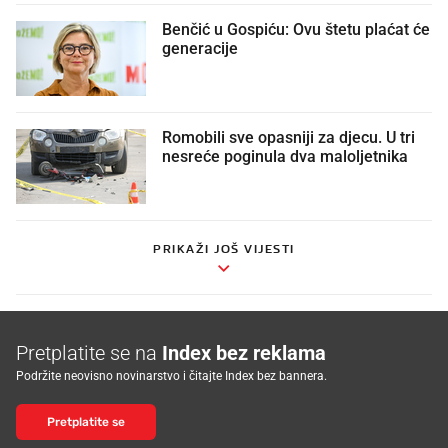
Benčić u Gospiću: Ovu štetu plaćat će
generacije
Romobili sve opasniji za djecu. U tri
nesreće poginula dva maloljetnika
PRIKAŽI JOŠ VIJESTI
Pretplatite se na
Index bez reklama
Podržite neovisno novinarstvo i čitajte Index bez bannera.
Pretplatite se