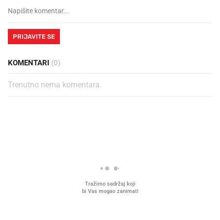
PRIJAVITE SE
KOMENTARI
(0)
Trenutno nema komentara.
PROČITAJTE JOŠ
Što povezuje Lexus i
Kako su im čepovi boca d