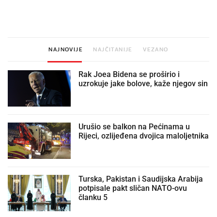
legendarnog Ponyja?
nagradu od 10.000 eura
vjerovali"
NAJNOVIJE
NAJČITANIJE
VEZANO
Rak Joea Bidena se proširio i
uzrokuje jake bolove, kaže njegov sin
Urušio se balkon na Pećinama u
Rijeci, ozlijeđena dvojica maloljetnika
Turska, Pakistan i Saudijska Arabija
potpisale pakt sličan NATO-ovu
članku 5