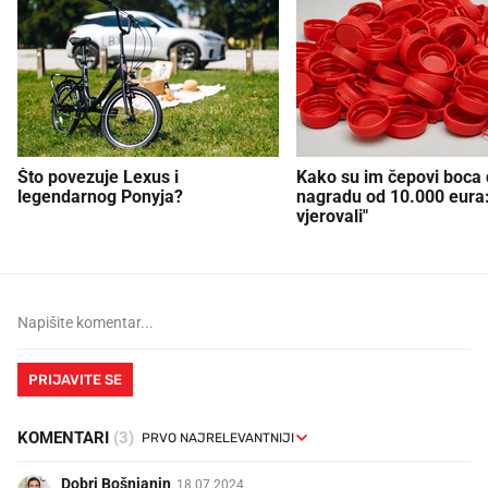
Što povezuje Lexus i
Kako su im čepovi boca d
legendarnog Ponyja?
nagradu od 10.000 eura
vjerovali"
PRIJAVITE SE
KOMENTARI
(3)
Dobri Bošnjanin
18.07.2024.