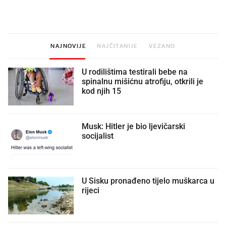
legendarnog Ponyja?
nagradu od 10.000 eura
vjerovali"
NAJNOVIJE
NAJČITANIJE
VEZANO
U rodilištima testirali bebe na
spinalnu mišićnu atrofiju, otkrili je
kod njih 15
Musk: Hitler je bio ljevičarski
socijalist
U Sisku pronađeno tijelo muškarca u
rijeci