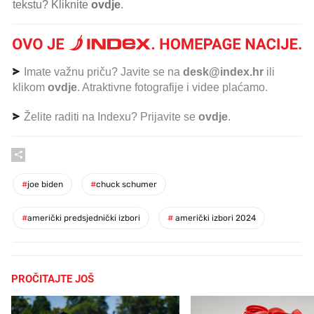
tekstu? Kliknite
ovdje
.
Imate važnu priču? Javite se na
desk@index.hr
ili
klikom
ovdje
. Atraktivne fotografije i videe plaćamo.
Želite raditi na Indexu? Prijavite se
ovdje
.
#
joe biden
#
chuck schumer
#
američki predsjednički izbori
#
američki izbori 2024
PROČITAJTE JOŠ