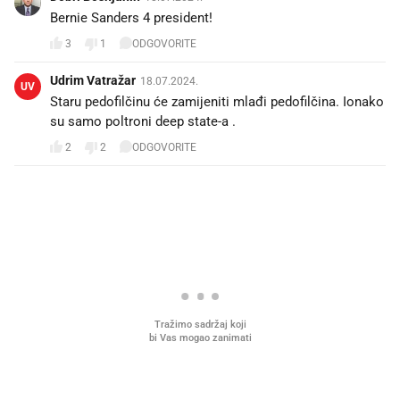
Bernie Sanders 4 president!
3
1
ODGOVORITE
Udrim Vatražar
18.07.2024.
UV
Staru pedofilčinu će zamijeniti mlađi pedofilčina. Ionako
su samo poltroni deep state-a .
2
2
ODGOVORITE
PROČITAJTE JOŠ
Što povezuje Lexus i
Kako su im čepovi boca d