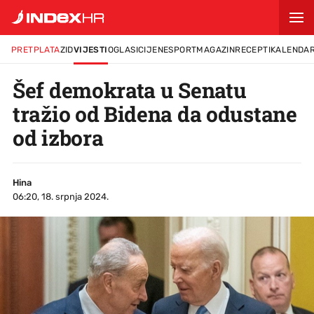
PRETPLATA
ZID
VIJESTI
OGLASI
CIJENE
SPORT
MAGAZIN
RECEPTI
KALENDA
Šef demokrata u Senatu
tražio od Bidena da odustane
od izbora
Hina
06:20, 18. srpnja 2024.