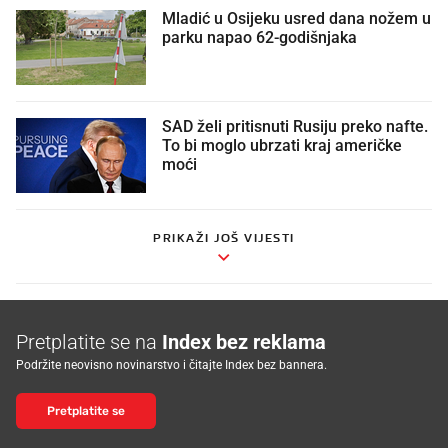
Mladić u Osijeku usred dana nožem u
parku napao 62-godišnjaka
SAD želi pritisnuti Rusiju preko nafte.
To bi moglo ubrzati kraj američke
moći
PRIKAŽI JOŠ VIJESTI
Pretplatite se na
Index bez reklama
Podržite neovisno novinarstvo i čitajte Index bez bannera.
Pretplatite se